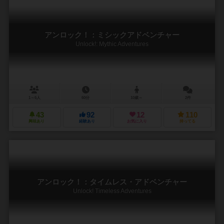
アンロック！：ミシックアドベンチャー
Unlock!: Mythic Adventures
1～6人
60分
10歳～
2件
43
92
12
110
興味あり
経験あり
お気に入り
持ってる
アンロック！：タイムレス・アドベンチャー
Unlock! Timeless Adventures