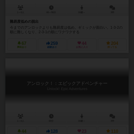
1～6人
60～90分
10歳～
3件
難易度低めの脱出
今までのアンロックよりも難易度は低め。ギミックが面白い。1-3-2の
順に難しくなり、2-3-1の順にワクワクする
67
259
44
204
興味あり
経験あり
お気に入り
持ってる
アンロック！：エピックアドベンチャー
Unlock!: Epic Adventures
1～6人
60分
10歳～
3件
44
128
23
110