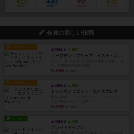
119
498
87
371
興味あり
経験あり
お気に入り
持ってる
会員の新しい投稿
ルール/インスト
画像付き
充実
キャプテン・フリップ：イスラ・ボンバ
イスラ・ボンバを探しに出航!潜水艦を装備し、あ
なたの乗組員を監獄から解...
約2時間前
by jurong
ルール/インスト
画像付き
充実
トランスオリエント・エクスプレス
乗客の皆様、トランスオリエント・エクスプレス
にご乗車ありがとうございま...
約3時間前
by jurong
レビュー
画像付き
充実
フラットアイアン
世界に浸れる度 ☆☆☆☆★楽しさ ☆☆☆☆★