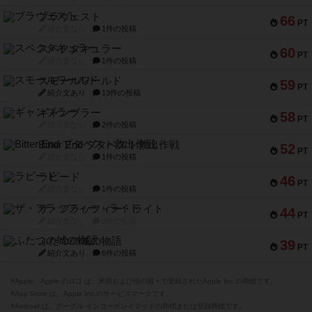
ブラヴェスト
66
PT
紹介文なし
1件の投稿
スペクタキュラー
60
PT
紹介文なし
1件の投稿
スモールワールド
59
PT
紹介文あり
13件の投稿
ギャンブラー
58
PT
紹介文なし
2件の投稿
Bitter End ブタペスト救出作戦
52
PT
紹介文なし
1件の投稿
ラピード
46
PT
紹介文なし
1件の投稿
ザ・フラッフィー・ライト
44
PT
紹介文なし
0件の投稿
ふたつの城の物語
39
PT
紹介文あり
6件の投稿
※Apple、Apple のロゴ は、米国および他の国々で登録されたApple Inc.の商標です。
※App Store は、Apple Inc.のサービスマークです。
※Android は、グーグル インコーポレイテッドの商標または登録商標です。