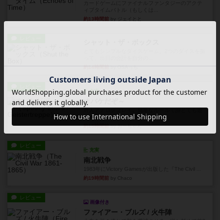
カードゲームにファイナルファンタジーのアクテ
ィブタイムバトル（もしくは...
約13時間前
by ジェイとと
レビュー
シャット・ザ・ボックス
とてもシンプルなダイスゲーム。2つのダイスを振
って、出目の合計を自分の...
約14時間前
by OSAっち
レビュー
充実
オバケだぞ～
対人アナログプレイ。簡単なルールで誰とでも遊
べるゲーム。こんなの子ども...
約15時間前
by おーちゃん
レビュー
充実
南北戦争
1983年にVictory Gamesが出版した『The Civil ...
約19時間前
by Chaco
レビュー
画像付き
ファイアー・ブルズ / 火牛陣