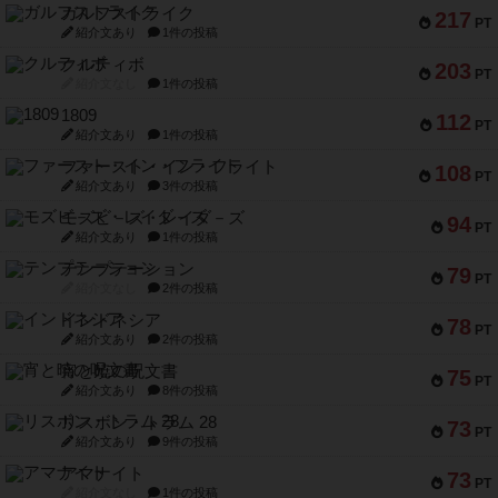
ガルフストライク
217
PT
紹介文あり
1件の投稿
クルティボ
203
PT
紹介文なし
1件の投稿
1809
112
PT
紹介文あり
1件の投稿
ファースト・イン・フライト
108
PT
紹介文あり
3件の投稿
モズビ－ズ・レイダ－ズ
94
PT
紹介文あり
1件の投稿
テンプテーション
79
PT
紹介文なし
2件の投稿
インドネシア
78
PT
紹介文あり
2件の投稿
宵と暁の呪文書
75
PT
紹介文あり
8件の投稿
リスボン・トラム 28
73
PT
紹介文あり
9件の投稿
アマナイト
73
PT
紹介文なし
1件の投稿