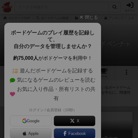
ログイン
閉じる
ボドゲーマTOP
ボードゲームの検索
アンロック！
アンロック！ エキゾ
ボードゲームのプレイ履歴を記録し
て、
アンロック！：エキゾチック・アドベンチャ
自分のデータを管理しませんか？
ー
拡張/関連作品 10件
約75,000人
がボドゲーマを利用中！
遊んだボードゲームを記録する
1
3
63
トップ
画像
動画
レビュー
カフェ
気になるゲームのレビューを読む
アンロック！：エキゾチック・アドベンチャーに紐付いているボードゲーム
お気に入り作品・所有リストの共
一覧です。拡張版・続編・リメイク版などの同じシリーズを中心に、関連性
の強い作品をまとめています。
有
ログイン / 会員登録（10秒）
Google
X
Apple
Facebook
アンロック！：レジェンダリーアドベンチャー