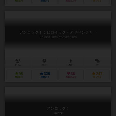
興味あり
経験あり
お気に入り
持ってる
アンロック！：ヒロイック・アドベンチャー
Unlock! Heroic Adventures
1～6人
60分
10歳～
3件
95
339
66
247
興味あり
経験あり
お気に入り
持ってる
アンロック！
Unlock!