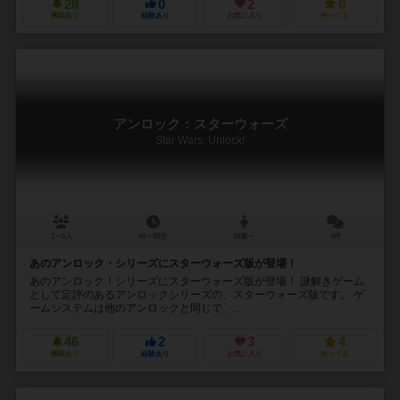
28
0
2
0
興味あり
経験あり
お気に入り
持ってる
アンロック：スターウォーズ
Star Wars: Unlock!
1～6人
60～90分
10歳～
0件
あのアンロック・シリーズにスターウォーズ版が登場！
あのアンロック！シリーズにスターウォーズ版が登場！ 謎解きゲーム
として定評のあるアンロックシリーズの、スターウォーズ版です。 ゲ
ームシステムは他のアンロックと同じで、...
46
2
3
4
興味あり
経験あり
お気に入り
持ってる