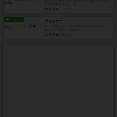
火牛を引き連れて敵を殲滅させる。縦か斜めで前2
列まで攻撃できるが、自分...
約21時間前
by うらまこ
レビュー
フリップ７
カードをめくるかパスをするかを決めてパスした
時のカード数字が得点になる...
約21時間前
by mob567