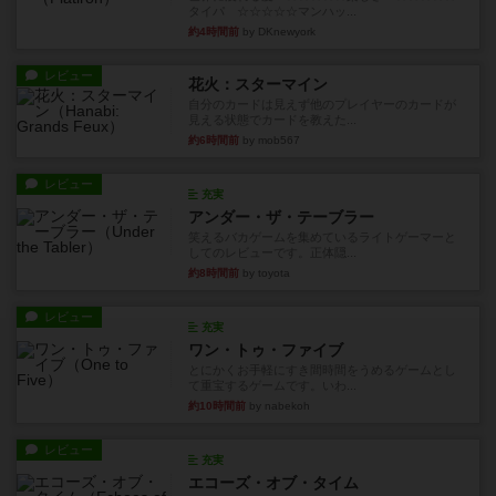
タイパ ☆☆☆☆☆マンハッ...
約4時間前
by DKnewyork
レビュー
花火：スターマイン
自分のカードは見えず他のプレイヤーのカードが
見える状態でカードを教えた...
約6時間前
by mob567
レビュー
充実
アンダー・ザ・テーブラー
笑えるバカゲームを集めているライトゲーマーと
してのレビューです。正体隠...
約8時間前
by toyota
レビュー
充実
ワン・トゥ・ファイブ
とにかくお手軽にすき間時間をうめるゲームとし
て重宝するゲームです。いわ...
約10時間前
by nabekoh
レビュー
充実
エコーズ・オブ・タイム