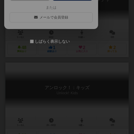
Unlock!: Legendary Adventures
または
メールで会員登録
1～6人
60分
10歳～
0件
しばらく表示しない
48
1
2
2
興味あり
経験あり
お気に入り
持ってる
アンロック！：キッズ
Unlock!: Kids
1～4人
20～60分
6歳～
0件