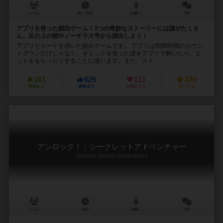
2～6人
45～75分
10歳～
5件
アプリを使った脱出ゲーム！3つの奇妙なストーリーには謎がたくさ
ん。丘の上の館やノーチラス号から脱出しよう！
アプリとカードを用いた脱出ゲームです。 アプリは制限時間のカウン
トダウンだけじゃなく、ギミックを使った謎をアプリで解いたり、ヒ
ントをもらったりすることに使います。また、スト...
161
625
111
439
興味あり
経験あり
お気に入り
持ってる
アンロック！：シークレットアドベンチャー
Unlock! Secret Adventures
1～6人
60分
10歳～
5件