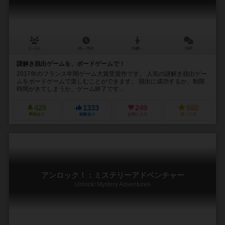
2～6人
45～75分
10歳～
26件
謎解き脱出ゲームを、ボードゲームで！
2017年のフランス年間ゲーム大賞受賞作です。 人気の謎解き脱出ゲー
ムをボードゲームで楽しむことができます。 脱出に成功するか、制限
時間がきてしまうか、ゲーム終了です...
428
1333
249
592
興味あり
経験あり
お気に入り
持ってる
アンロック！：ミステリーアドベンチャー
Unlock! Mystery Adventures