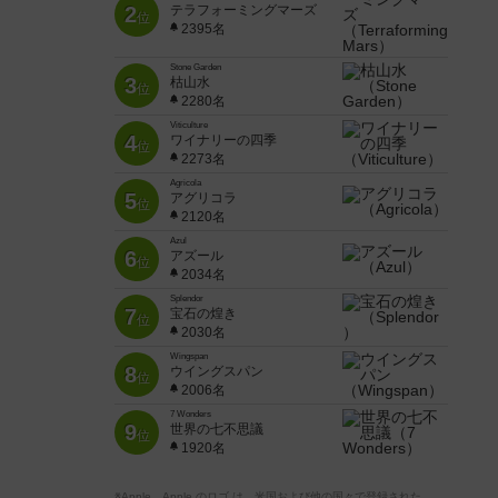
2
テラフォーミングマーズ
位
2395名
Stone Garden
3
枯山水
位
2280名
Viticulture
4
ワイナリーの四季
位
2273名
Agricola
5
アグリコラ
位
2120名
Azul
6
アズール
位
2034名
Splendor
7
宝石の煌き
位
2030名
Wingspan
8
ウイングスパン
位
2006名
7 Wonders
9
世界の七不思議
位
1920名
※Apple、Apple のロゴ は、米国および他の国々で登録された