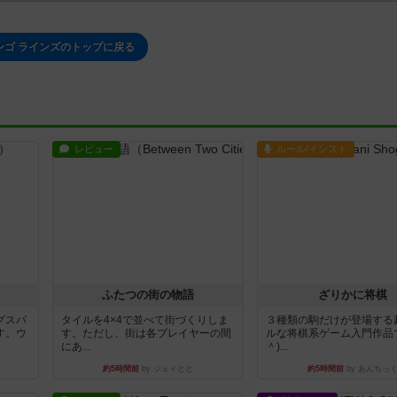
ンゴ ラインズのトップに戻る
レビュー
ルール/インスト
ふたつの街の物語
ざりかに将棋
グスパ
タイルを4×4で並べて街づくりしま
３種類の駒だけが登場する
す。ウ
す。ただし、街は各プレイヤーの間
ルな将棋系ゲーム入門作品で
にあ...
＾)...
約5時間前
by ジェイとと
約5時間前
by あんちっ