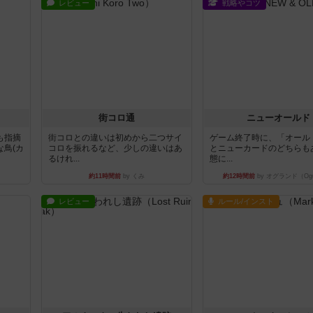
レビュー
戦略やコツ
街コロ通
ニューオールド
も指摘
街コロとの違いは初めから二つサイ
ゲーム終了時に、「オール
鳥(カ
コロを振れるなど、少しの違いはあ
とニューカードのどちらも
るけれ...
態に...
約11時間前
by くみ
約12時間前
by オグランド（Ogu
レビュー
ルール/インスト