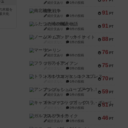
PT
シュ
紹介文あり
1件の投稿
の木箱を
南北戦争
91
PT
最大化
紹介文あり
1件の投稿
ふたつの城の物語
91
PT
紹介文あり
6件の投稿
ノームズ・アット・ナイト
88
PT
紹介文なし
1件の投稿
マーリン
76
PT
紹介文あり
6件の投稿
フラットアイアン
75
PT
紹介文なし
2件の投稿
トランスオリエント・エクスプレス
70
PT
紹介文なし
1件の投稿
アンブッシュ！：ムーブアウト！
59
PT
紹介文あり
1件の投稿
キャプテン・フリップ：イスラ・ボンバ
51
PT
紹介文なし
2件の投稿
ガルフストライク
46
PT
紹介文あり
1件の投稿