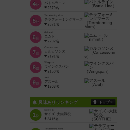
4
バトルライン
位
2379名
Terraforming Mars
5
テラフォーミングマーズ
位
2371名
6 nimmt!
6
ニムト
位
2202名
Carcassonne
7
カルカソンヌ
位
2191名
Wingspan
8
ウイングスパン
位
2150名
Azul
9
アズール
位
1903名
興味ありランキング
トップ50
SCYTHE
1
サイズ -大鎌戦役-
位
2415名
Terraforming Mars