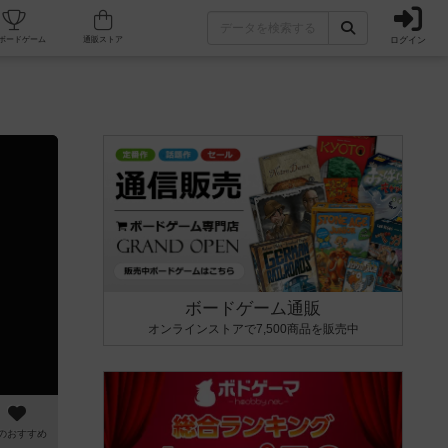
ログイン
カフェ/店舗
人気ボードゲーム
通販ストア
ボードゲーム通販
オンラインストアで7,500商品を販売中
のおすすめ