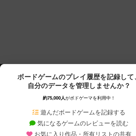
ボードゲームのプレイ履歴を記録して
自分のデータを管理しませんか？
約75,000人
がボドゲーマを利用中！
ボドゲーマTOP
ボードゲーム通販
遊んだボードゲームを記録する
気になるゲームのレビューを読む
ボードゲームを検索する
新作・再入荷情報
お気に入り作品・所有リストの共有
ボードゲームの新着レビュー
定番ボードゲームの通販