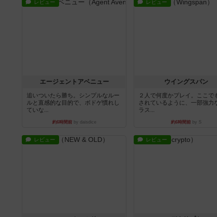
レビュー
レビュー
エージェントアベニュー
ウイングスパン
追いついたら勝ち。シンプルなルー
２人で何度かプレイ。ここで
ルと直感的な目的で、ボドゲ慣れし
されているように、一部強力な
ていな...
ラス...
約6時間前
by daisdice
約6時間前
by S
レビュー
レビュー