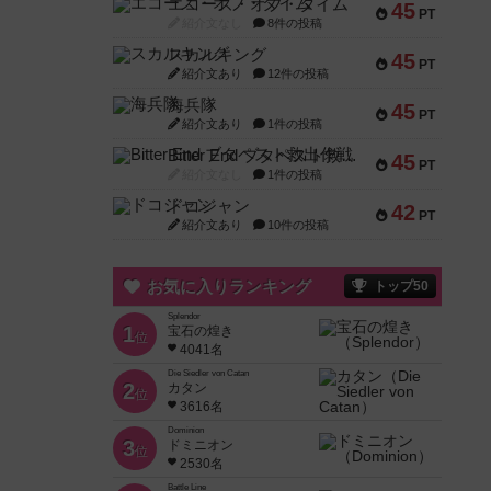
エコーズ・オブ・タイム
45
PT
紹介文なし
8件の投稿
スカルキング
45
PT
紹介文あり
12件の投稿
海兵隊
45
PT
紹介文あり
1件の投稿
Bitter End ブタペスト救出作戦
45
PT
紹介文なし
1件の投稿
ドコジャン
42
PT
紹介文あり
10件の投稿
お気に入りランキング
トップ50
Splendor
1
宝石の煌き
位
4041名
Die Siedler von Catan
2
カタン
位
3616名
Dominion
3
ドミニオン
位
2530名
Battle Line