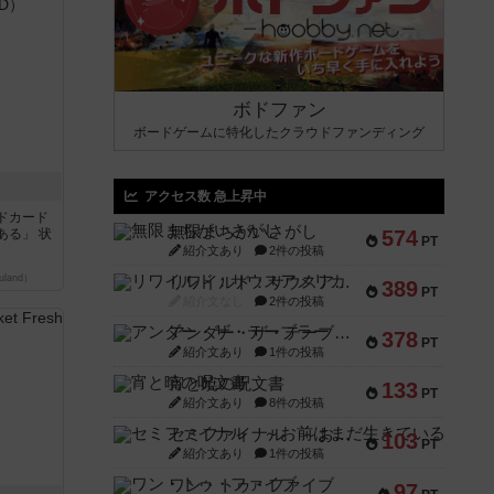
ボドファン
ボードゲームに特化したクラウドファンディング
アクセス数 急上昇中
ドカード
無限まちがいさがし
ある」 状
574
PT
紹介文あり
2件の投稿
land）
リワイルド：サウスアメリカ
389
PT
紹介文なし
2件の投稿
アンダー・ザ・テーブラー
378
PT
紹介文あり
1件の投稿
宵と暁の呪文書
133
PT
紹介文あり
8件の投稿
セミファイナル ～お前はまだ生きている～
103
PT
紹介文あり
1件の投稿
ワン・トゥ・ファイブ
97