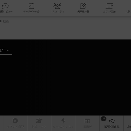
索
新着レビュー
ボードゲーム会
コミュニティ
掲示板一覧
動画
21年～
20
リプレイ
日記
戦略
・コツ
ルール
/インスト
掲示板
拡張/関連
作
次