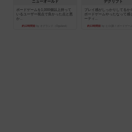
ニューオールド
デクリプト
ボードゲームを1,000個以上持って
プレイ感がしっかりしてるか
いるユーザー視点で良かった点と悪
ボードゲームやったなって感
か...
ーティ...
約12時間前
by オグランド（Oguland）
約13時間前
by ヒロ(新！ボードゲー