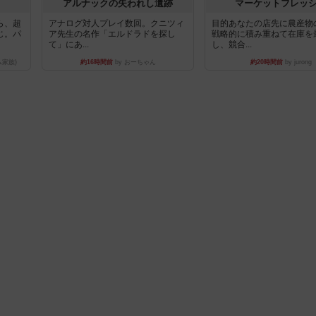
アルナックの失われし遺跡
マーケットフレッ
ら、超
アナログ対人プレイ数回。クニツィ
目的あなたの店先に農産物
じ。パ
ア先生の名作「エルドラドを探し
戦略的に積み重ねて在庫を
て」にあ...
し、競合...
ム家族)
約16時間前
by おーちゃん
約20時間前
by jurong