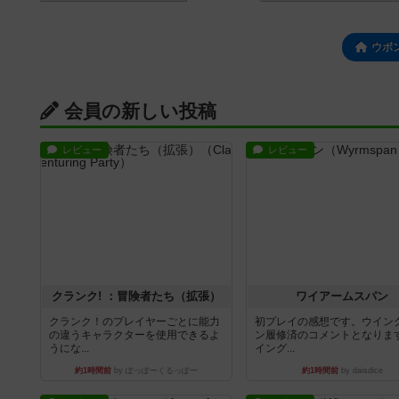
ウボ
会員の新しい投稿
レビュー
レビュー
クランク! ：冒険者たち（拡張）
ワイアームスパン
クランク！のプレイヤーごとに能力
初プレイの感想です。ウイン
の違うキャラクターを使用できるよ
ン履修済のコメントとなりま
うにな...
イング...
約1時間前
by ぽっぽーくるっぽー
約1時間前
by daisdice