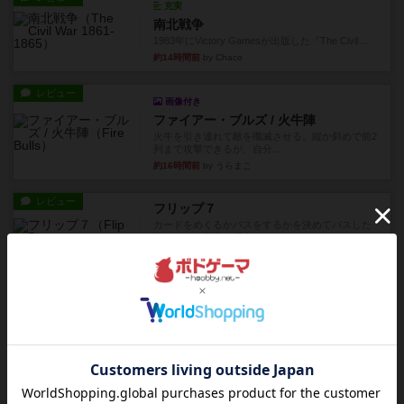
充実
南北戦争
1983年にVictory Gamesが出版した『The Civil ...
約14時間前
by Chaco
レビュー
画像付き
ファイアー・ブルズ / 火牛陣
火牛を引き連れて敵を殲滅させる。縦か斜めで前2
列まで攻撃できるが、自分...
約16時間前
by うらまこ
レビュー
フリップ７
カードをめくるかパスをするかを決めてパスした
時のカード数字が得点になる...
約16時間前
by mob567
レビュー
コンセプト
親のプレイヤーがお題を決めて限られたヒントの
中から他のプレイヤーに当て...
約16時間前
by mob567
レビュー
海兵隊
1988年にVictory Gamesが出版した