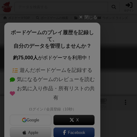
ログイン
閉じる
ボドゲーマTOP
ボードゲームの検索
ウボンゴ
ウボンゴ ラインズ
ボードゲームのプレイ履歴を記録し
て、
自分のデータを管理しませんか？
ウボンゴ ラインズ
約75,000人
がボドゲーマを利用中！
Ubongo Lines
遊んだボードゲームを記録する
気になるゲームのレビューを読む
お気に入り作品・所有リストの共
有
1
トップ
画像
動画
レビュー
カフェ
ログイン / 会員登録（10秒）
Google
X
Apple
ご協力ください
Facebook