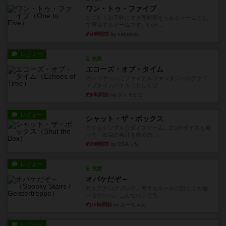
ワン・トゥ・ファイブ
とにかくお手軽にすき間時間をうめるゲームとし
て重宝するゲームです。いわ...
約4時間前
by nabekoh
レビュー
充実
エコーズ・オブ・タイム
カードゲームにファイナルファンタジーのアクテ
ィブタイムバトル（もしくは...
約8時間前
by ジェイとと
レビュー
シャット・ザ・ボックス
とてもシンプルなダイスゲーム。2つのダイスを振
って、出目の合計を自分の...
約9時間前
by OSAっち
レビュー
充実
オバケだぞ～
対人アナログプレイ。簡単なルールで誰とでも遊
べるゲーム。こんなの子ども...
約10時間前
by おーちゃん
レビュー