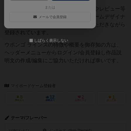
または
当サイトに掲載されている作品説明文やレビュー等
の情報は、ボドゲーマ運営事務局・ゲームデザイナ
メールで会員登録
ーご本人様・有志の皆様にご協力をいただきながら
登録されています。
しばらく表示しない
ウボンゴ ラインズの特徴や概要を御存知の方は、
ヘッダーメニューからログイン/会員登録し作品説
明文の作成/編集にご協力いただければ幸いです。
マイボードゲーム登録者
8
12
2
1
興味あり
経験あり
お気に入り
持ってる
テーマ/フレーバー
ノンテーマ（Non-Themed）
その他のコンセプト