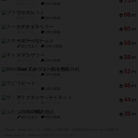
73
PT
紹介文なし
1件の投稿
ブラヴェスト
66
PT
紹介文なし
1件の投稿
スペクタキュラー
60
PT
紹介文なし
1件の投稿
スモールワールド
59
PT
紹介文あり
13件の投稿
ギャンブラー
58
PT
紹介文なし
2件の投稿
Bitter End ブタペスト救出作戦
52
PT
紹介文なし
1件の投稿
ラピード
46
PT
紹介文なし
1件の投稿
ザ・フラッフィー・ライト
44
PT
紹介文なし
0件の投稿
ふたつの城の物語
39
PT
紹介文あり
6件の投稿
※Apple、Apple のロゴ は、米国および他の国々で登録されたApple Inc.の商標です。
※App Store は、Apple Inc.のサービスマークです。