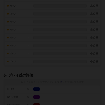
-
非公開
8点の人
-
非公開
7点の人
-
非公開
6点の人
-
非公開
5点の人
-
非公開
4点の人
-
非公開
3点の人
-
非公開
2点の人
-
非公開
1点の人
プレイ感の評価
トグルスイッチを押すとプレイ感（
※
）の投票ができます
0
運・確率
0
戦略・判断力
交渉・立ち回り