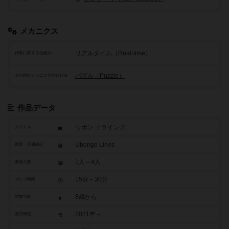
メカニクス
リアルタイム（Real-time）
行動に関する仕組み
パズル（Puzzle）
その他のメカニクスや仕組み
作品データ
ウボンゴ ラインズ
タイトル
Ubongo Lines
原題・英題表記
1人～4人
参加人数
15分～30分
プレイ時間
8歳から
対象年齢
2021年～
発売時期