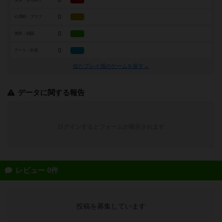
0
0
心理戦・ブラフ
0
攻防・戦闘
0
アート・外見
似たプレイ感のゲームを探す→
データに関する報告
ログインするとフォームが表示されます
レビュー 0件
投稿を募集しています