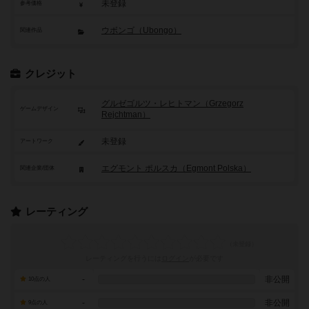
未登録
参考価格
ウボンゴ（Ubongo）
関連作品
クレジット
グルゼゴルツ・レヒトマン（Grzegorz
ゲームデザイン
Rejchtman）
未登録
アートワーク
エグモント ポルスカ（Egmont Polska）
関連企業/団体
レーティング
レーティングを行うには
ログイン
が必要です
-
非公開
10点の人
-
非公開
9点の人