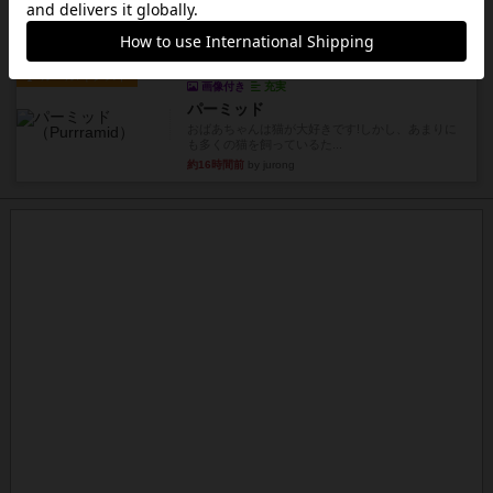
『Leathernec...
約16時間前
by Chaco
ルール/インスト
画像付き
充実
パーミッド
おばあちゃんは猫が大好きです!しかし、あまりに
も多くの猫を飼っているた...
約16時間前
by jurong