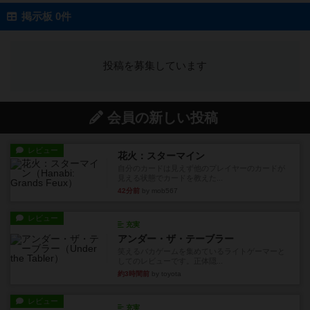
掲示板 0件
投稿を募集しています
会員の新しい投稿
レビュー
花火：スターマイン
自分のカードは見えず他のプレイヤーのカードが
見える状態でカードを教えた...
42分前
by mob567
レビュー
充実
アンダー・ザ・テーブラー
笑えるバカゲームを集めているライトゲーマーと
してのレビューです。正体隠...
約3時間前
by toyota
レビュー
充実