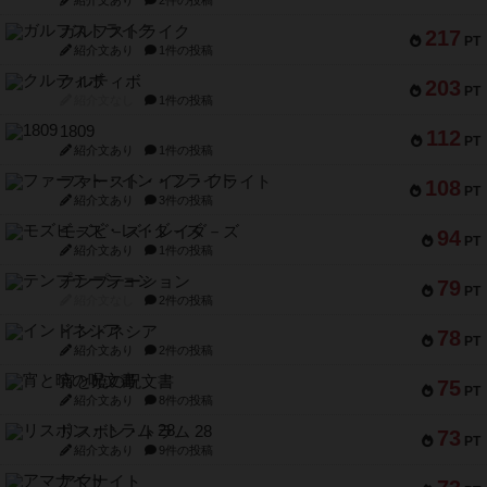
紹介文あり
2件の投稿
ガルフストライク
217
PT
紹介文あり
1件の投稿
クルティボ
203
PT
紹介文なし
1件の投稿
1809
112
PT
紹介文あり
1件の投稿
ファースト・イン・フライト
108
PT
紹介文あり
3件の投稿
モズビ－ズ・レイダ－ズ
94
PT
紹介文あり
1件の投稿
テンプテーション
79
PT
紹介文なし
2件の投稿
インドネシア
78
PT
紹介文あり
2件の投稿
宵と暁の呪文書
75
PT
紹介文あり
8件の投稿
リスボン・トラム 28
73
PT
紹介文あり
9件の投稿
アマナイト