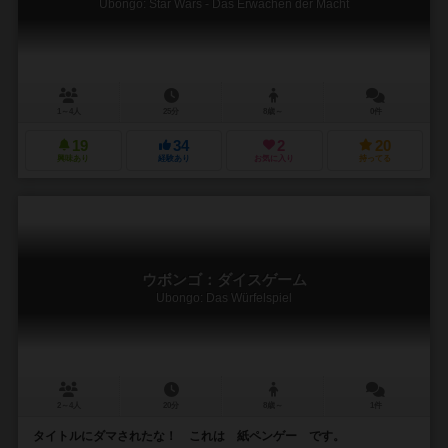
Ubongo: Star Wars - Das Erwachen der Macht
1～4人
25分
8歳～
0件
19
34
2
20
興味あり
経験あり
お気に入り
持ってる
ウボンゴ：ダイスゲーム
Ubongo: Das Würfelspiel
2～4人
20分
8歳～
1件
タイトルにダマされたな！ これは 紙ペンゲー です。