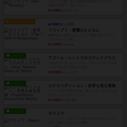
トランプで遊べる2人対戦の麻雀風ゲームです。
10枚の手札で、同じスーツ...
約1時間前
by OSAっち
ルール/インスト
画像付き
充実
フリップ７：復讐心とともに
概要Flip 7が復活しました――復讐を伴って!オリ
ジナルゲームの楽し...
約1時間前
by jurong
レビュー
アズール：シントラのステンドグラス
大好きなアズールシリーズ。ステンドグラスを作
っていきます✨1部より自由...
約2時間前
by しんたろ
レビュー
エクスペディション：世界を巡る冒険
クラマー氏の不朽の名作。新しいボードゲームほ
どおもしろいはず？いいえ。...
約2時間前
by 田中昌平
レビュー
スライプ
メインコマ一つサブコマ四つでそれぞれプレイし
ます。動かし方はコマか壁に...