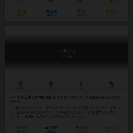
2～4人
30分
8歳～
2件
38
160
20
111
興味あり
経験あり
お気に入り
持ってる
ウボンゴ
Ubongo
1～4人
25分
8歳～
52件
パーツを上手く枠内に収めよう！ダイスでパーツが決められるパズル
ゲーム
このボードゲームは、様々なパーツの中から指定されたパーツを使っ
て、指定の枠内に全てのパーツを収められるように配置する知育ゲー
ムです。 最初に絵柄が付いたダイスを振ります...
522
3583
789
2024
興味あり
経験あり
お気に入り
持ってる