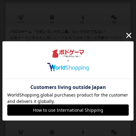
1～4人
15分
7歳～
15件
パズルゲーム「ウボンゴ」のミニ版。というだけでもない
お題カードに示された形にピースを当てはめて並べる早解きパズルゲ
ーム「ウボンゴ」のミニ版です。 スタンダード版がかなり大きめな箱
なのに対し、こちらは旅行に持っていけるくらいの...
79
810
112
892
興味あり
経験あり
お気に入り
持ってる
ウボンゴ：エクストリーム
Ubongo Extreme