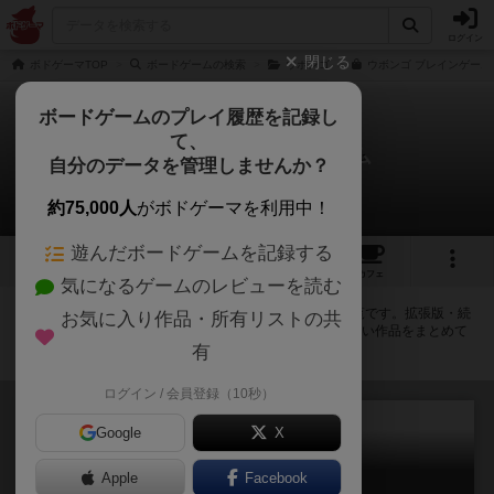
ログイン
閉じる
ボドゲーマTOP
ボードゲームの検索
ウボンゴ
ウボンゴ ブレインゲーム
ボードゲームのプレイ履歴を記録し
て、
ウボンゴ ブレインゲーム
自分のデータを管理しませんか？
拡張/関連作品 20件
約75,000人
がボドゲーマを利用中！
遊んだボードゲームを記録する
1
1
3
8
トップ
画像
動画
レビュー
カフェ
気になるゲームのレビューを読む
ウボンゴ ブレインゲームに紐付いているボードゲーム一覧です。拡張版・続
お気に入り作品・所有リストの共
編・リメイク版などの同じシリーズを中心に、関連性の強い作品をまとめて
います。
有
ログイン / 会員登録（10秒）
Google
X
Apple
Facebook
ウボンゴ ディズニー ツムツム