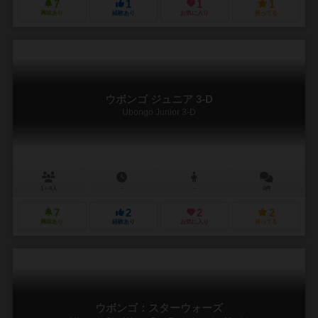
7
1
1
1
興味あり
経験あり
お気に入り
持ってる
ウボンゴ ジュニア 3-D
Ubongo Junior 3-D
1～4人
－
－
0件
7
2
2
2
興味あり
経験あり
お気に入り
持ってる
ウボンゴ：スターウォーズ