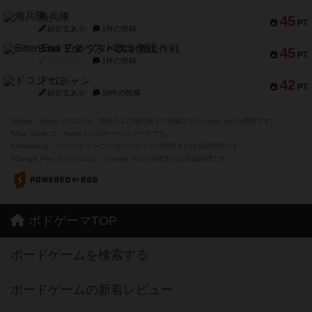
海兵隊
45
PT
紹介文あり
1件の投稿
Bitter End ブタペスト救出作戦
45
PT
紹介文なし
1件の投稿
ドコジャン
42
PT
紹介文あり
10件の投稿
※Apple、Apple のロゴ は、米国および他の国々で登録されたApple Inc.の商標です。
※App Store は、Apple Inc.のサービスマークです。
※Android は、グーグル インコーポレイテッドの商標または登録商標です。
※Google Play とそのロゴは、Google Inc.の商標または登録商標です。
ボドゲーマTOP
ボードゲームを検索する
ボードゲームの新着レビュー