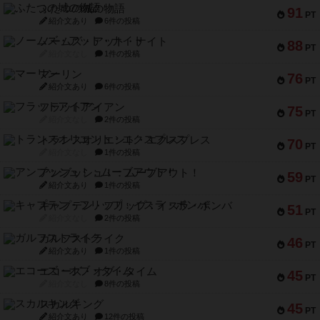
ふたつの城の物語
91
PT
紹介文あり
6件の投稿
ノームズ・アット・ナイト
88
PT
紹介文なし
1件の投稿
マーリン
76
PT
紹介文あり
6件の投稿
フラットアイアン
75
PT
紹介文なし
2件の投稿
トランスオリエント・エクスプレス
70
PT
紹介文なし
1件の投稿
アンブッシュ！：ムーブアウト！
59
PT
紹介文あり
1件の投稿
キャプテン・フリップ：イスラ・ボンバ
51
PT
紹介文なし
2件の投稿
ガルフストライク
46
PT
紹介文あり
1件の投稿
エコーズ・オブ・タイム
45
PT
紹介文なし
8件の投稿
スカルキング
45
PT
紹介文あり
12件の投稿