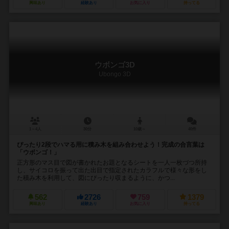
興味あり
経験あり
お気に入り
持ってる
ウボンゴ3D
Ubongo 3D
1～4人
30分
10歳～
40件
ぴったり2段でハマる用に積み木を組み合わせよう！完成の合言葉は
「ウボンゴ！」
正方形のマス目で図が書かれたお題となるシートを一人一枚づつ所持
し、サイコロを振って出た出目で指定されたカラフルで様々な形をし
た積み木を利用して、図にぴったり収まるように、かつ...
562
2726
759
1379
興味あり
経験あり
お気に入り
持ってる