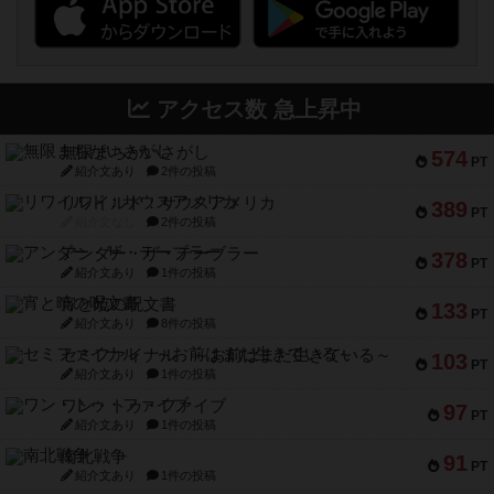
アクセス数 急上昇中
無限まちがいさがし
574
PT
紹介文あり
2件の投稿
リワイルド：サウスアメリカ
389
PT
紹介文なし
2件の投稿
アンダー・ザ・テーブラー
378
PT
紹介文あり
1件の投稿
宵と暁の呪文書
133
PT
紹介文あり
8件の投稿
セミファイナル ～お前はまだ生きている～
103
PT
紹介文あり
1件の投稿
ワン・トゥ・ファイブ
97
PT
紹介文あり
1件の投稿
南北戦争
91
PT
紹介文あり
1件の投稿