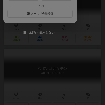
Ubongo Disney TSUMTSUM
または
メールで会員登録
1～4人
15分
7歳～
0件
しばらく表示しない
7
8
2
42
興味あり
経験あり
お気に入り
持ってる
ウボンゴ ポケモン
Ubongo pokemon
1～4人
15分
7歳～
8件