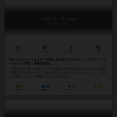
ウボンゴ：デュエル
Ubongo: Duel
2人用
15～40分
8歳～
4件
決められたパーツを上手く枠内に収めるパズルゲーム、ウボンゴシリ
ーズの２人対戦・高難易度版。
指定された様々な形のパーツを指定の枠内に収められるように素早
く配置するパズルゲームである｢ウボンゴ｣シリーズのひとつ。 ４ピ
ース問題・５ピース問題がそれぞれ1枚のシ...
67
94
15
45
興味あり
経験あり
お気に入り
持ってる