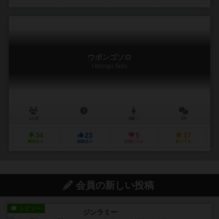
ウボンゴソロ
Ubongo Solo
1人用
－
8歳～
0件
34
23
5
17
興味あり
経験あり
お気に入り
持ってる
会員の新しい投稿
レビュー
ジンラミー