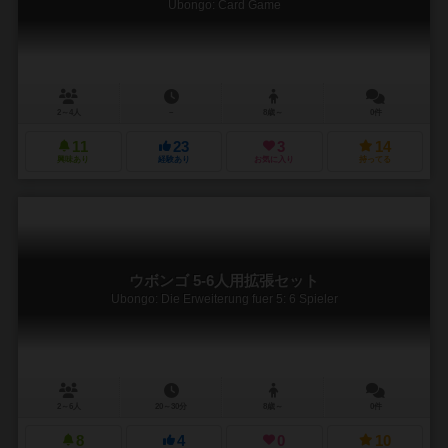
Ubongo: Card Game
2～4人
－
8歳～
0件
11
23
3
14
興味あり
経験あり
お気に入り
持ってる
ウボンゴ 5-6人用拡張セット
Ubongo: Die Erweiterung fuer 5: 6 Spieler
2～6人
20～30分
8歳～
0件
8
4
0
10