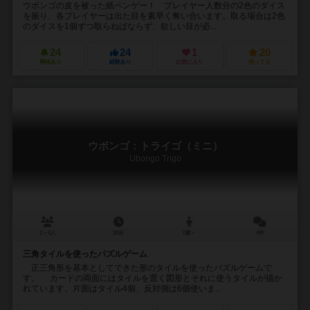
ウボンゴの皮を被った紙ペンゲー！ プレイヤー人数分の2色のダイス
を振り、各プレイヤーは出た目を素早く奪い合います。取る場合は2色
のダイスを1個ずつ取らねばならず、欲しい目が必...
24
24
1
20
興味あり
経験あり
お気に入り
持ってる
ウボンゴ：トライゴ（ミニ）
Ubongo Trigo
1～4人
20分
7歳～
4件
三角タイルを使ったパズルゲーム
正三角形を基本としてできた形のタイルを使ったパズルゲームで
す。 カードの両面にはタイルを置く図形とそれに使うタイルが描か
れています。片面はタイル4個、反対側は6個使いま...