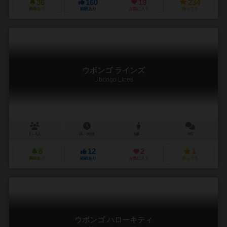
36
160
19
234
興味あり
経験あり
お気に入り
持ってる
ウボンゴ ラインズ
Ubongo Lines
1～4人
15～30分
8歳～
0件
8
12
2
1
興味あり
経験あり
お気に入り
持ってる
ウボンゴ ハローキティ