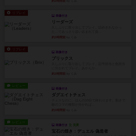
約3時間前
by くみ
リプレイ
画像付き
リーダーズ
久しぶりに取り出してプレイ。詰めきれなかっ
た…であっさり追い込まれて負...
約3時間前
by くみ
リプレイ
画像付き
ブリックス
久しぶりに取り出してプレイ。記号担当と色担当
に分かれてプレイ。あかんか...
約3時間前
by くみ
レビュー
画像付き
ダグエイトチェス
チェスなのに、ほんの10分で終わります。動きで
敵のコマの種類が分かれば...
約3時間前
by くみ
レビュー
画像付き
充実
宝石の煌き：デュエル 偽造者