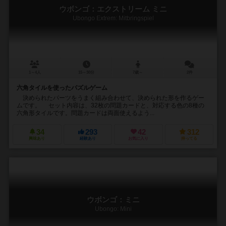
ウボンゴ：エクストリーム ミニ
Ubongo Extrem: Mitbringspiel
1～4人
15～30分
7歳～
2件
六角タイルを使ったパズルゲーム
決められたパーツをうまく組み合わせて、決められた形を作るゲー
ムです。 セット内容は、32枚の問題カードと、対応する色の8種の
六角形タイルです。問題カードは両面使えるよう...
34
293
42
312
興味あり
経験あり
お気に入り
持ってる
ウボンゴ：ミニ
Ubongo: Mini