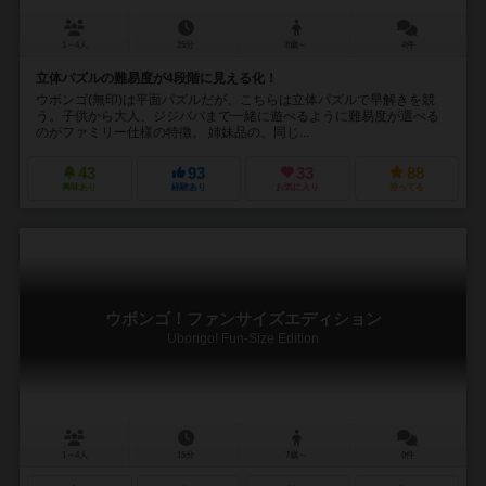
1～4人
25分
8歳～
4件
立体パズルの難易度が4段階に見える化！
ウボンゴ(無印)は平面パズルだが、こちらは立体パズルで早解きを競
う。子供から大人、ジジババまで一緒に遊べるように難易度が選べる
のがファミリー仕様の特徴。 姉妹品の、同じ...
43
93
33
88
興味あり
経験あり
お気に入り
持ってる
ウボンゴ！ファンサイズエディション
Ubongo! Fun-Size Edition
1～4人
15分
7歳～
0件