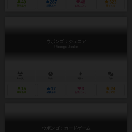
40
287
48
323
興味あり
経験あり
お気に入り
持ってる
ウボンゴ：ジュニア
Ubongo Junior
2～4人
20分
5歳～
1件
15
17
3
24
興味あり
経験あり
お気に入り
持ってる
ウボンゴ：カードゲーム