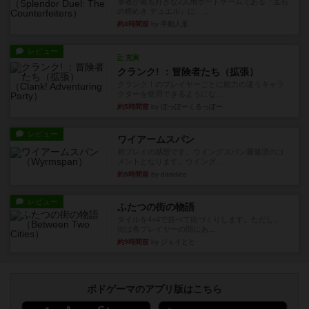
筆者が最も好きな2人用ボードゲームである『宝石
の煌めき デュエル』に、...
約4時間前
by 手動人形
レビュー
充実
クランク! ：冒険者たち（拡張）
クランク！のプレイヤーごとに能力の違うキャラ
クターを使用できるようにな...
約5時間前
by ぽっぽーくるっぽー
レビュー
ワイアームスパン
初プレイの感想です。ウイングスパン履修済のコ
メントとなります。ウイング...
約5時間前
by daisdice
レビュー
ふたつの街の物語
タイルを4×4で並べて街づくりします。ただし、
街は各プレイヤーの間にあ...
約9時間前
by ジェイとと
ボドゲーマのアプリ版はこちら