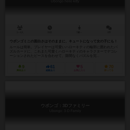
Ubongo hello kitty
1～4人
15分
7歳～
2件
ウボンゴミニの面白さはそのままに、キュートになって女の子にも！
ルールは簡単。プレイヤーは可愛いハローキティの輪郭に囲われたパ
ズルカードに、これまた可愛くハローキティのキャラクターでデコレ
ーションされたピースを合わせて、隙間なくパズルを完...
9
61
5
70
興味あり
経験あり
お気に入り
持ってる
ウボンゴ：3Dファミリー
Ubongo: 3-D Family