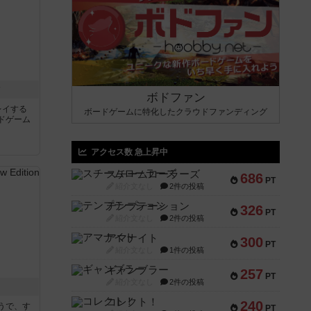
ク
ボドファン
レイする
ボードゲームに特化したクラウドファンディング
ドゲーム
アクセス数 急上昇中
スチームローラーズ
686
PT
紹介文なし
2件の投稿
テンプテーション
326
PT
紹介文なし
2件の投稿
アマナイト
300
PT
紹介文なし
1件の投稿
ギャンブラー
257
PT
紹介文なし
2件の投稿
コレクト！
240
うで、す
PT