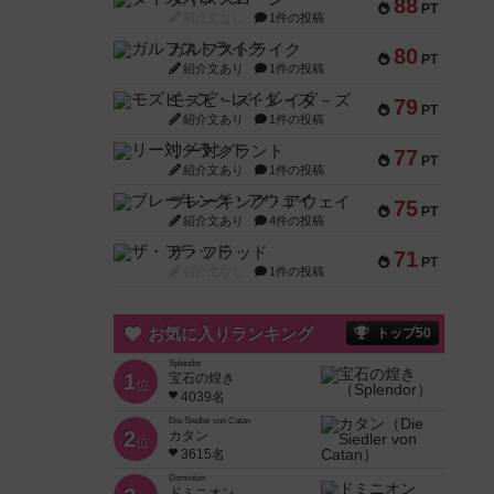
88
PT
紹介文なし
1件の投稿
ガルフストライク
80
PT
紹介文あり
1件の投稿
モズビ－ズ・レイダ－ズ
79
PT
紹介文あり
1件の投稿
リー対グラント
77
PT
紹介文あり
1件の投稿
ブレーキング・アウェイ
75
PT
紹介文あり
4件の投稿
ザ・フラッド
71
PT
紹介文なし
1件の投稿
お気に入りランキング
トップ50
Splendor
1
宝石の煌き
位
4039名
Die Siedler von Catan
2
カタン
位
3615名
Dominion
ドミニオン