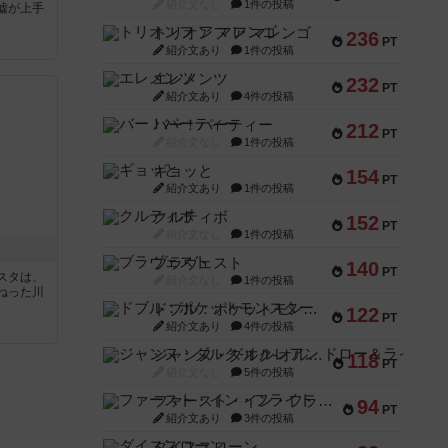
紹介文なし
1件の投稿
嘘が上手
トリオンフ ア マレンゴ
236
PT
紹介文あり
1件の投稿
エレメンツ
232
PT
紹介文あり
4件の投稿
バー！パーティー
212
PT
紹介文なし
1件の投稿
ギョッと
154
PT
紹介文あり
1件の投稿
クルティボ
152
PT
紹介文なし
1件の投稿
ブラヴェスト
140
PT
スタは、
紹介文なし
1件の投稿
ねった川
ドブル：ポケットモンスター
122
PT
紹介文あり
4件の投稿
ジャンヌ・ダルク-オルレアン ドロー＆ライト
118
PT
紹介文なし
5件の投稿
ファースト・イン・フライト
94
PT
紹介文あり
3件の投稿
ダイススローン