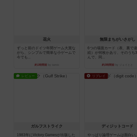
花火
無限まちがいさがし
ずっと前のドイツ年間ゲーム大賞な
6つの場面カード（表、裏で
がら、シンプルで簡単な小ゲームで
絵）が何枚かあり、そのうち
今でも...
んで、同...
約1時間前
by tamio
約3時間前
by ジェイとと
レビュー
リプレイ
ガルフストライク
ディジットコード
1983年にVictory Gamesが出版した
やっぱり論理ゲームは面白い