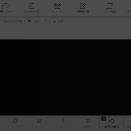
索
新着レビュー
ボードゲーム会
コミュニティ
掲示板一覧
の通販/商品詳細
作品データ
画像
20
リプレイ
日記
戦略
・コツ
ルール
/インスト
掲示板
拡張/関連
作
次