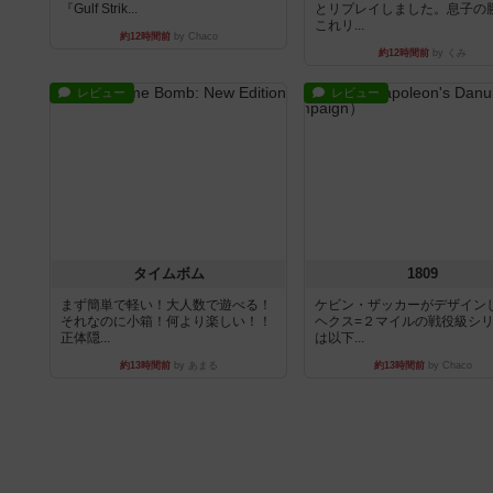
『Gulf Strik...
とリプレイしました。息子の
これリ...
約12時間前
by Chaco
約12時間前
by くみ
レビュー
レビュー
タイムボム
1809
まず簡単で軽い！大人数で遊べる！
ケビン・ザッカーがデザイン
それなのに小箱！何より楽しい！！
ヘクス=２マイルの戦役級シ
正体隠...
は以下...
約13時間前
by あまる
約13時間前
by Chaco