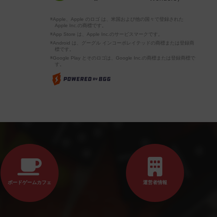
※Apple、Apple のロゴ は、米国および他の国々で登録された
Apple Inc.の商標です。
※App Store は、Apple Inc.のサービスマークです。
※Android は、グーグル インコーポレイテッドの商標または登録商
標です。
※Google Play とそのロゴは、Google Inc.の商標または登録商標で
す。
ボードゲームカフェ
運営者情報