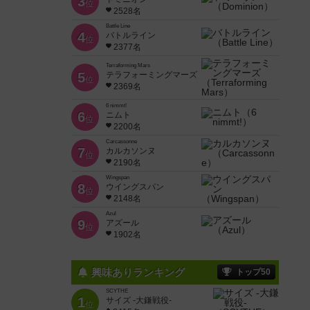
3
位
2528名
Battle Line
4
バトルライン
位
2377名
Terraforming Mars
5
テラフォーミングマーズ
位
2369名
6 nimmt!
6
ニムト
位
2200名
Carcassonne
7
カルカソンヌ
位
2190名
Wingspan
8
ウイングスパン
位
2148名
Azul
9
アズール
位
1902名
興味ありランキング
トップ50
SCYTHE
1
サイズ -大鎌戦役-
位