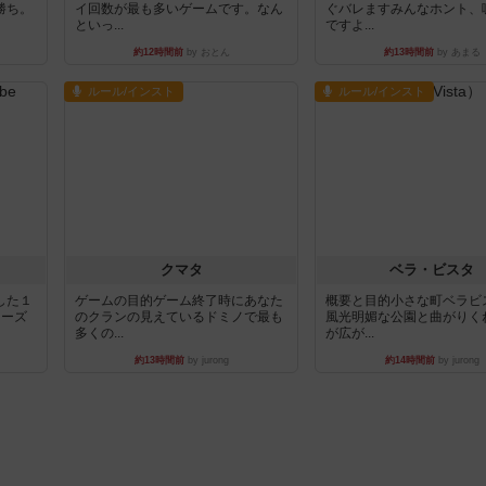
勝ち。
イ回数が最も多いゲームです。なん
ぐバレますみんなホント、
といっ...
ですよ...
約12時間前
by おとん
約13時間前
by あまる
ルール/インスト
ルール/インスト
クマタ
ベラ・ビスタ
した１
ゲームの目的ゲーム終了時にあなた
概要と目的小さな町ベラビ
リーズ
のクランの見えているドミノで最も
風光明媚な公園と曲がりく
多くの...
が広が...
約13時間前
by jurong
約14時間前
by jurong