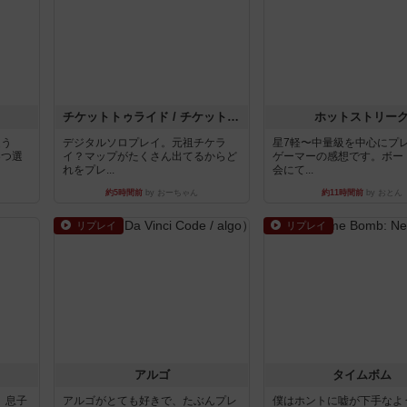
チケットトゥライド / チケットトゥライドアメリカ
ホットストリー
違う
デジタルソロプレイ。元祖チケラ
星7軽〜中量級を中心にプ
3つ選
イ？マップがたくさん出てるからど
ゲーマーの感想です。ボー
れをプレ...
会にて...
約5時間前
by おーちゃん
約11時間前
by おとん
リプレイ
リプレイ
アルゴ
タイムボム
。息子
アルゴがとても好きで、たぶんプレ
僕はホントに嘘が下手なよ