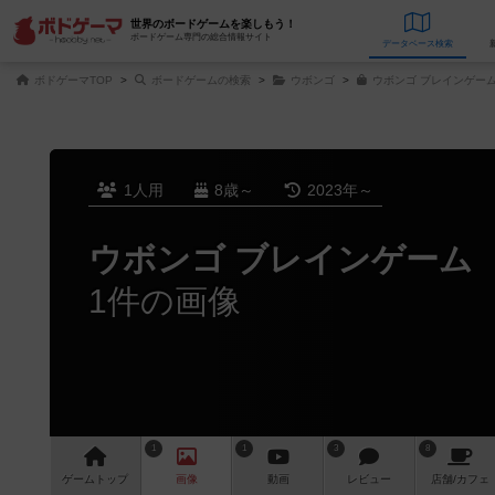
世界のボードゲームを楽しもう！
ボードゲーム専門の総合情報サイト
データベース
検
ボドゲーマTOP
ボードゲームの検索
ウボンゴ
ウボンゴ ブレインゲーム
1人用
8歳～
2023年～
ウボンゴ ブレインゲーム
1件の画像
1
1
3
8
ゲーム
トップ
画像
動画
レビュー
店舗/
カフェ