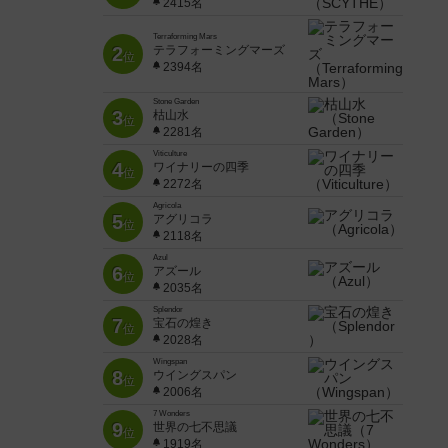
2415名
Terraforming Mars
2
テラフォーミングマーズ
位
2394名
Stone Garden
3
枯山水
位
2281名
Viticulture
4
ワイナリーの四季
位
2272名
Agricola
5
アグリコラ
位
2118名
Azul
6
アズール
位
2035名
Splendor
7
宝石の煌き
位
2028名
Wingspan
8
ウイングスパン
位
2006名
7 Wonders
9
世界の七不思議
位
1919名