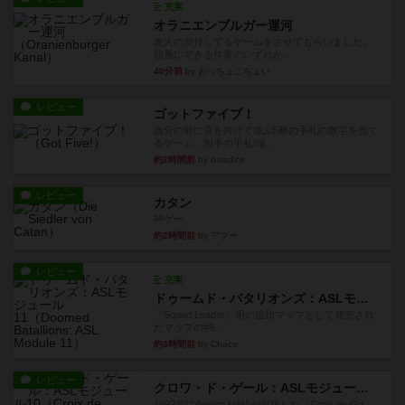
充実
オラニエンブルガー運河
友人の所持してるゲームをさせてもらいました。
順番にできる作業のいずれか...
40分前
by おっちょこちょい
レビュー
ゴットファイブ！
自分の前に背を向けて並ぶ5枚の手札の数字を当て
るゲーム。相手の手札/場...
約2時間前
by daisdice
レビュー
カタン
神ゲー
約2時間前
by アプー
レビュー
充実
ドゥームド・バタリオンズ：ASLモジュール11
『Squad Leader』用の追加マップとして発売され
たマップの#9...
約3時間前
by Chaco
レビュー
クロワ・ド・ゲール：ASLモジュール10
1992年にAvalon Hill社が出版した『Croix de Gu...