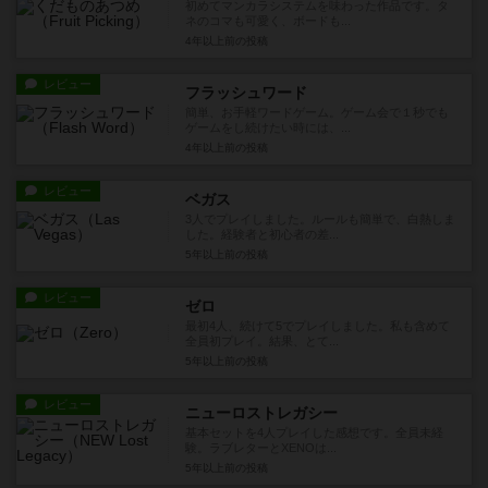
初めてマンカラシステムを味わった作品です。タ
ネのコマも可愛く、ボードも...
4年以上前
の投稿
レビュー
フラッシュワード
簡単、お手軽ワードゲーム。ゲーム会で１秒でも
ゲームをし続けたい時には、...
4年以上前
の投稿
レビュー
ベガス
3人でプレイしました。ルールも簡単で、白熱しま
した。経験者と初心者の差...
5年以上前
の投稿
レビュー
ゼロ
最初4人、続けて5でプレイしました。私も含めて
全員初プレイ。結果、とて...
5年以上前
の投稿
レビュー
ニューロストレガシー
基本セットを4人プレイした感想です。全員未経
験。ラブレターとXENOは...
5年以上前
の投稿