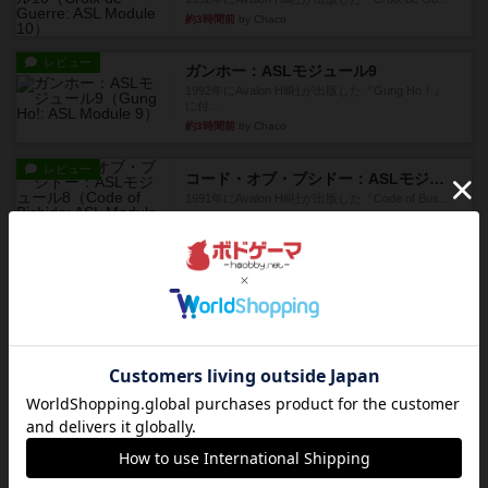
約3時間前
by Chaco
レビュー
ガンホー：ASLモジュール9
1992年にAvalon Hill社が出版した『Gung Ho！』
に付...
約3時間前
by Chaco
レビュー
コード・オブ・ブシドー：ASLモジュール8
1991年にAvalon Hill社が出版した『Code of Bus...
約3時間前
by Chaco
レビュー
ザ・ラスト・フラー：ASLモジュール6
『Squad Leader』用の追加マップとして発売され
たマップ#11...
約4時間前
by Chaco
レビュー
ホロウレギオンズ：ASLモジュール7
1989年にAvalon Hill社が出版した『Hollow Legi...
約4時間前
by Chaco
レビュー
ウエスト・オブ・アラメイン：ASLモジュール5