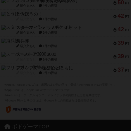
クランク! ：冒険者たち（拡張）
50
PT
紹介文あり
4件の投稿
とうほうの！
42
PT
紹介文なし
1件の投稿
スターマイン・ラミー ポケット
42
PT
紹介文あり
2件の投稿
海兵隊
39
PT
紹介文あり
1件の投稿
スーパーストア3000
39
PT
紹介文なし
1件の投稿
フリップ７：復讐心とともに
37
PT
紹介文なし
2件の投稿
※Apple、Apple のロゴ は、米国および他の国々で登録されたApple Inc.の商標です。
※App Store は、Apple Inc.のサービスマークです。
※Android は、グーグル インコーポレイテッドの商標または登録商標です。
※Google Play とそのロゴは、Google Inc.の商標または登録商標です。
ボドゲーマTOP