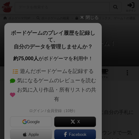
ログイン
閉じる
ボドゲーマTOP
ボードゲームの検索
トランプ、トリックス、ゲーム！の通販/
ボードゲームのプレイ履歴を記録し
て、
トランプ、トリックス、ゲーム！
自分のデータを管理しませんか？
怪人Mさんのレビュー
約75,000人
がボドゲーマを利用中！
遊んだボードゲームを記録する
4
5
43
トップ
画像
動画
レビュー
カフェ
気になるゲームのレビューを読む
お気に入り作品・所有リストの共
187名
3名
0
4年弱前
有
ログイン / 会員登録（10秒）
トリックで取ったカードが、次のラウンドに自分の手札に
なるというトリックテイキングです。
Google
X
全4Rの内、3Rまでに手札を整えて、最終ラウンドで一気
Apple
Facebook