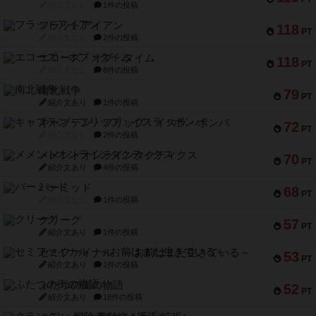
紹介文なし
1件の投稿
フラットアイアン
118
PT
紹介文なし
2件の投稿
エコーズ・オブ・タイム
118
PT
紹介文なし
8件の投稿
南北戦争
79
PT
紹介文あり
1件の投稿
キャプテン・フリップ：イスラ・ボンバ
72
PT
紹介文なし
2件の投稿
メメントオンラインタクティクス
70
PT
紹介文あり
4件の投稿
パーミッド
68
PT
紹介文なし
1件の投稿
クリーグ
57
PT
紹介文あり
1件の投稿
セミファイナル ～お前はまだ生きている～
53
PT
紹介文あり
1件の投稿
ふたつの街の物語
52
PT
紹介文あり
18件の投稿