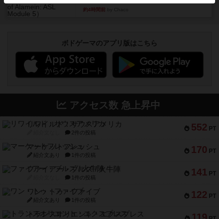
1988年にAvalon Hill社が出版した『West of Ala...
約4時間前
by Chaco
ボドゲーマのアプリ版はこちら
アクセス数 急上昇中
リワイルド：サウスアメリカ
552
PT
紹介文なし
2件の投稿
マーケットフレッシュ
170
PT
紹介文あり
1件の投稿
ファイアー・ブルズ / 火牛陣
141
PT
紹介文なし
1件の投稿
ワン・トゥ・ファイブ
122
PT
紹介文あり
1件の投稿
トランスオリエント・エクスプレス
119
PT