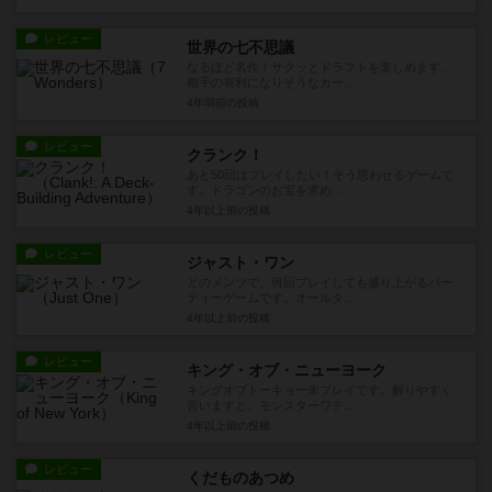
レビュー
世界の七不思議
なるほど名作！サクッとドラフトを楽しめます。
相手の有利になりそうなカー...
4年弱前
の投稿
レビュー
クランク！
あと50回はプレイしたい！そう思わせるゲームで
す。ドラゴンのお宝を求め...
4年以上前
の投稿
レビュー
ジャスト・ワン
どのメンツで、何回プレイしても盛り上がるパー
ティーゲームです。オールタ...
4年以上前
の投稿
レビュー
キング・オブ・ニューヨーク
キングオブトーキョー未プレイです。解りやすく
言いますと、モンスターワチ...
4年以上前
の投稿
レビュー
くだものあつめ