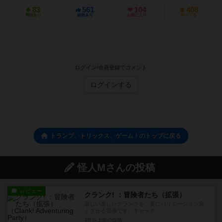
83
561
104
408
興味あり
経験あり
お気に入り
持ってる
ログイン/会員登録でコメント
ログインする
トランプ、トリックス、ゲーム！のトップに戻る
怪人Mさんの投稿
レビュー
クランク! ：冒険者たち（拡張）
楽しい楽しいクランクを、更にバリエーション良
くさせる拡張です。キャラク...
3年以上前
の投稿