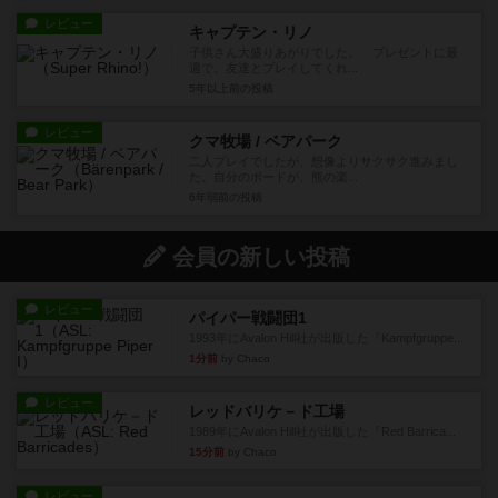
レビュー
キャプテン・リノ
子供さん大盛りあがりでした。 プレゼントに最
適で。友達とプレイしてくれ...
5年以上前
の投稿
レビュー
クマ牧場 / ベアパーク
二人プレイでしたが、想像よりサクサク進みまし
た。自分のボードが、熊の楽...
6年弱前
の投稿
会員の新しい投稿
レビュー
パイパー戦闘団1
1993年にAvalon Hill社が出版した『Kampfgruppe...
1分前
by Chaco
レビュー
レッドバリケ－ド工場
1989年にAvalon Hill社が出版した『Red Barrica...
15分前
by Chaco
レビュー