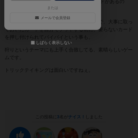
に加速する点数。3Rまでも点数になるカードがあるの
または
で、気は抜けないです。
メールで会員登録
しかもカードの規定枚数も決まっているので、大事に取っ
ておいたカードを自分でゲットする前に、要らないカード
を押し付けられてバイバイという事も。
しばらく表示しない
狩りというテーマにも上手く合致してる、素晴らしいゲー
ムです。
トリックテイキングは面白いですねぇ。
この投稿に
3
名が
ナイス！
しました