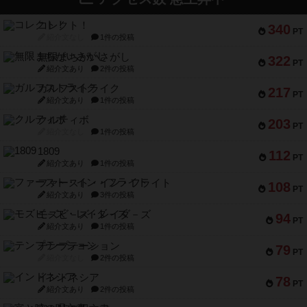
コレクト！
340
PT
紹介文なし
1件の投稿
無限まちがいさがし
322
PT
紹介文あり
2件の投稿
ガルフストライク
217
PT
紹介文あり
1件の投稿
クルティボ
203
PT
紹介文なし
1件の投稿
1809
112
PT
紹介文あり
1件の投稿
ファースト・イン・フライト
108
PT
紹介文あり
3件の投稿
モズビ－ズ・レイダ－ズ
94
PT
紹介文あり
1件の投稿
テンプテーション
79
PT
紹介文なし
2件の投稿
インドネシア
78
PT
紹介文あり
2件の投稿