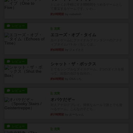
とにかくお手軽にすき間時間をうめるゲームとし
て重宝するゲームです。いわ...
約2時間前
by nabekoh
レビュー
充実
エコーズ・オブ・タイム
カードゲームにファイナルファンタジーのアクテ
ィブタイムバトル（もしくは...
約6時間前
by ジェイとと
レビュー
シャット・ザ・ボックス
とてもシンプルなダイスゲーム。2つのダイスを振
って、出目の合計を自分の...
約6時間前
by OSAっち
レビュー
充実
オバケだぞ～
対人アナログプレイ。簡単なルールで誰とでも遊
べるゲーム。こんなの子ども...
約7時間前
by おーちゃん
レビュー
充実