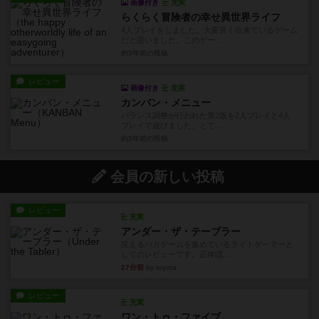
画像付き
充実
らくらく冒険者の幸せ異世界ライフ
4人プレイをしました。大変良く出来ているゲーム
だと思いました。このゲー...
約3年前
の投稿
レビュー
画像付き
充実
カンバン・メニュー
バランス調整が行われた第2版を2人プレイと4人
プレイで遊びました。とて...
約3年前
の投稿
会員の新しい投稿
レビュー
充実
アンダー・ザ・テーブラー
笑えるバカゲームを集めているライトゲーマーと
してのレビューです。正体隠...
27分前
by toyota
レビュー
充実
ワン・トゥ・ファイブ