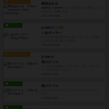
ルール/インスト
梅色あわせ
◆◆◆告知◆◆◆プレイ人数を2-4人で案内してお
りますが、急遽 1人用...
1年以上前
の投稿
レビュー
画像付き
充実
いぬポーカー
ルールの詳細は他の方に任せて主にプレイ人数に
よる遊び心地の違いを説明し...
2年以上前
の投稿
ルール/インスト
画像付き
暁のナイル
ルール全文を掲載しております。また、分かりに
くい部分を改訂しました。（...
3年弱前
の投稿
レビュー
暁のナイル
皆さんがXにポストしてくださったまとめになり
ます。
3年弱前
の投稿
レビュー