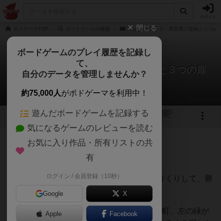
ログイン
閉じる
ボドゲーマTOP
ボードゲームの検索
Troppoトロッポ～異世界の冒険と３つの
ボードゲームのプレイ履歴を記録し
て、
Troppoトロッポ～異世界の冒険と３つの扉
自分のデータを管理しませんか？
chiyakazuhaさんのレビュー
約75,000人
がボドゲーマを利用中！
遊んだボードゲームを記録する
2
7
2
トップ
画像
動画
レビュー
カフェ
気になるゲームのレビューを読む
お気に入り作品・所有リストの共
153名
4名
0
4年弱前
有
ログイン / 会員登録（10秒）
付属している物語を読みながら、場札をやりくりして、勝
利条件を満たす。
Google
X
カードが3分割されており、右のオレンジが町、左の緑が
Apple
Facebook