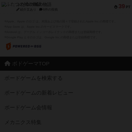
ふたつの城の物語
39
PT
紹介文あり
6件の投稿
※Apple、Apple のロゴ は、米国および他の国々で登録されたApple Inc.の商標です。
※App Store は、Apple Inc.のサービスマークです。
※Android は、グーグル インコーポレイテッドの商標または登録商標です。
※Google Play とそのロゴは、Google Inc.の商標または登録商標です。
ボドゲーマTOP
ボードゲームを検索する
ボードゲームの新着レビュー
ボードゲーム会情報
メカニクス特集