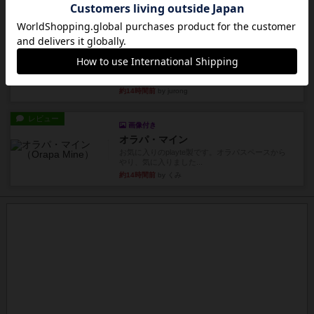
約14時間前
by Chaco
ルール/インスト
画像付き
充実
パーミッド
おばあちゃんは猫が大好きです!しかし、あまりに
も多くの猫を飼っているた...
約14時間前
by jurong
レビュー
画像付き
オラパ・マイン
お気に入りのplayte製です。オラパスペースから
やり、気に入りました...
約14時間前
by くみ