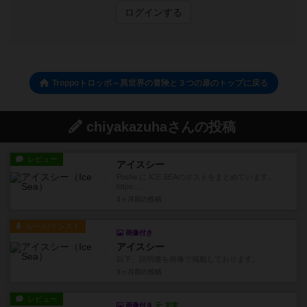
ログインする
Troppoトロッポ～異世界の冒険と３つの扉のトップに戻る
chiyakazuhaさんの投稿
レビュー
アイスシー
Posfie に ICE SEAのポストをまとめています。
https:...
3ヶ月前
の投稿
ルール/インスト
画像付き
アイスシー
以下、説明書を画像で掲載しております。
3ヶ月前
の投稿
レビュー
画像付き
充実