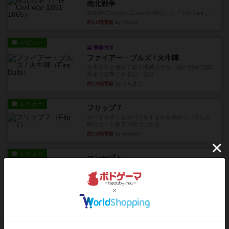
南北戦争
1983年にVictory Gamesが出版した『The Civil ...
約11時間前
by Chaco
レビュー
画像付き
ファイアー・ブルズ / 火牛陣
火牛を引き連れて敵を殲滅させる。縦か斜めで前2
列まで攻撃できるが、自分...
約13時間前
by うらまこ
レビュー
フリップ７
カードをめくるかパスをするかを決めてパスした
時のカード数字が得点になる...
約13時間前
by mob567
レビュー
コンセプト
親のプレイヤーがお題を決めて限られたヒントの
中から他のプレイヤーに当て...
約13時間前
by mob567
レビュー
海兵隊
1988年にVictory Gamesが出版した
『Leathernec...