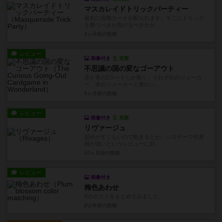
マスカレイドトリックパーティー
最初に役職カードが配られます。そこにトリック
を勝つべきか負けるべきかが...
3ヶ月前
の投稿
レビュー
画像付き
充実
不思議の国の変なゴーアウト
赤と青の2スートしか無く、それぞれのジョーカ
ー、赤のジョーカーと青のジ...
6ヶ月前
の投稿
レビュー
画像付き
充実
リヴァージュ
起伏がすくないので飽きるとか、ソロゲーで作業
感が強いというレビューに対...
10ヶ月前
の投稿
レビュー
画像付き
梅色あわせ
Xのポストをまとめてみました。
約1年前
の投稿