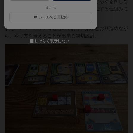
森、下が洞窟となっており、同じカードをぐるぐる回しな
または
がらも、場面によって異なるイベントが発生する仕組みに
なっている。
メールで会員登録
また、チュートリアルも付いており、指示どおり進めなが
ら、やり方を覚えることが出来る親切設計。
しばらく表示しない