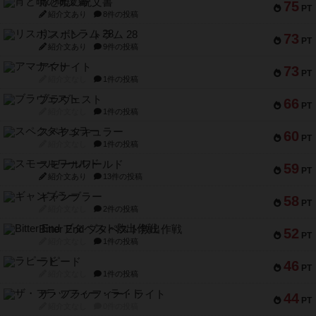
宵と暁の呪文書
75
PT
紹介文あり
8件の投稿
リスボン・トラム 28
73
PT
紹介文あり
9件の投稿
アマナイト
73
PT
紹介文なし
1件の投稿
ブラヴェスト
66
PT
紹介文なし
1件の投稿
スペクタキュラー
60
PT
紹介文なし
1件の投稿
スモールワールド
59
PT
紹介文あり
13件の投稿
ギャンブラー
58
PT
紹介文なし
2件の投稿
Bitter End ブタペスト救出作戦
52
PT
紹介文なし
1件の投稿
ラピード
46
PT
紹介文なし
1件の投稿
ザ・フラッフィー・ライト
44
PT
紹介文なし
0件の投稿