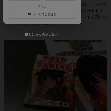
割と単独プレイヤーです。「
TRAP TAKING
」
トラップ
または
テイキング
、罠猟をモチーフにしたニッチな
カードトリ
メールで会員登録
テ
。罠を仕掛け、獲物を捕獲し最終的にポイントが高いの
が勝ちとシンプルな仕組みです。
しばらく表示しない