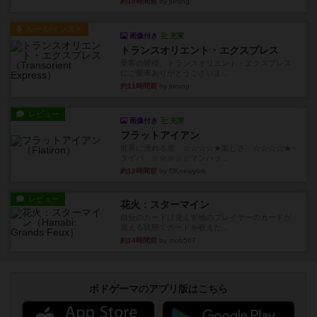
約10時間前
by jurong
ルール/インスト
画像付き
充実
トランスオリエント・エクスプレス
乗客の皆様、トランスオリエント・エクスプレス
にご乗車ありがとうございま...
約11時間前
by jurong
レビュー
画像付き
充実
フラットアイアン
世界に浸れる度 ☆☆☆☆★楽しさ ☆☆☆☆★
タイパ ☆☆☆☆☆マンハッ...
約12時間前
by DKnewyork
レビュー
花火：スターマイン
自分のカードは見えず他のプレイヤーのカードが
見える状態でカードを教えた...
約14時間前
by mob567
ボドゲーマのアプリ版はこちら