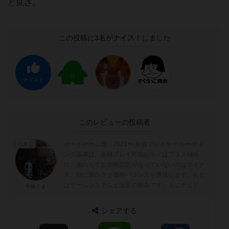
ど良さ。
この投稿に
3
名が
ナイス！
しました
ナイス！
このレビューの投稿者
ボードゲーム歴 2021〜 単独プレイヤー レーティ
たまご
ング基準は、単独プレイ可能なモノはプラス傾向
に、面白くても価格設定が合っていないのはマイナ
ス。特に面白さと価格バランスを重視します。あと
はゲームシステムと設定の好みです。ミニチュアゲ
午後くま
ームが何となく好みで、陽キャ向け...
シェアする