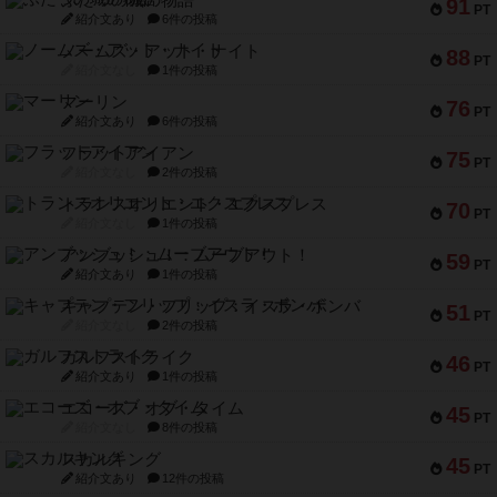
ふたつの城の物語
91
PT
紹介文あり
6件の投稿
ノームズ・アット・ナイト
88
PT
紹介文なし
1件の投稿
マーリン
76
PT
紹介文あり
6件の投稿
フラットアイアン
75
PT
紹介文なし
2件の投稿
トランスオリエント・エクスプレス
70
PT
紹介文なし
1件の投稿
アンブッシュ！：ムーブアウト！
59
PT
紹介文あり
1件の投稿
キャプテン・フリップ：イスラ・ボンバ
51
PT
紹介文なし
2件の投稿
ガルフストライク
46
PT
紹介文あり
1件の投稿
エコーズ・オブ・タイム
45
PT
紹介文なし
8件の投稿
スカルキング
45
PT
紹介文あり
12件の投稿