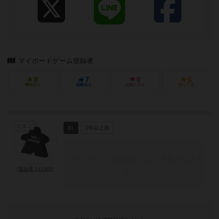
マイボードゲーム登録者
8
7
0
6
興味あり
経験あり
お気に入り
持ってる
たまご
#1
1年以上前
このコメントは投稿者により非表示にされ
ました
[退会者:141383]