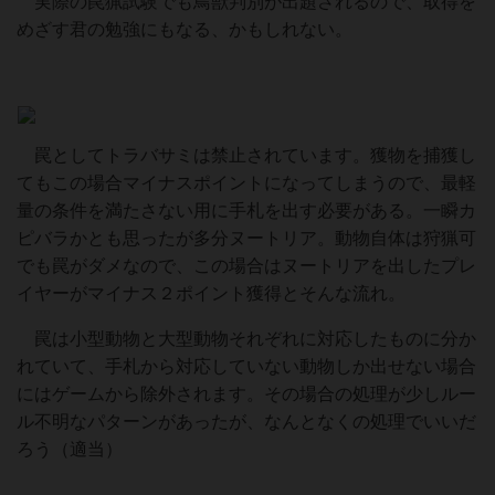
実際の罠猟試験でも鳥獣判別が出題されるので、取得を
めざす君の勉強にもなる、かもしれない。
罠としてトラバサミは禁止されています。獲物を捕獲し
てもこの場合マイナスポイントになってしまうので、最軽
量の条件を満たさない用に手札を出す必要がある。一瞬カ
ピバラかとも思ったが多分ヌートリア。動物自体は狩猟可
でも罠がダメなので、この場合はヌートリアを出したプレ
イヤーがマイナス２ポイント獲得とそんな流れ。
罠は小型動物と大型動物それぞれに対応したものに分か
れていて、手札から対応していない動物しか出せない場合
にはゲームから除外されます。その場合の処理が少しルー
ル不明なパターンがあったが、なんとなくの処理でいいだ
ろう（適当）