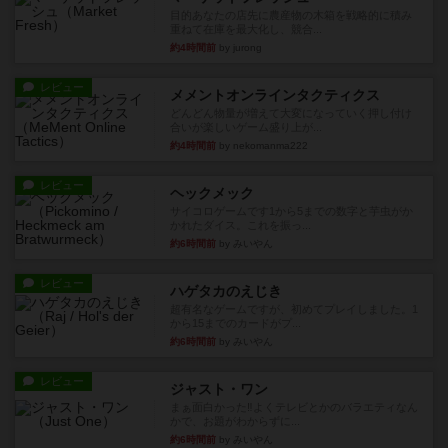
目的あなたの店先に農産物の木箱を戦略的に積み
重ねて在庫を最大化し、競合...
約4時間前
by jurong
レビュー
メメントオンラインタクティクス
どんどん物量が増えて大変になっていく押し付け
合いが楽しいゲーム盛り上が...
約4時間前
by nekomanma222
レビュー
ヘックメック
サイコロゲームです1から5までの数字と芋虫がか
かれたダイス。これを振っ...
約6時間前
by みいやん
レビュー
ハゲタカのえじき
超有名なゲームですが、初めてプレイしました。1
から15までのカードがプ...
約6時間前
by みいやん
レビュー
ジャスト・ワン
まぁ面白かった‼️よくテレビとかのバラエティなん
かで、お題がわからずに...
約6時間前
by みいやん