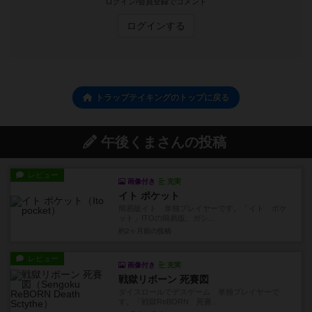
ログイン/会員登録でコメント
ログインする
トラップテイキングのトップに戻る
午後くまさんの投稿
レビュー
画像付き
充実
イト ポケット
簡易版イト 単独プレイヤーです。「イト ポケ
ット」ITOの簡易版。ガシ...
約2ヶ月前
の投稿
レビュー
画像付き
充実
戦獄リボーン 死賽図
ダイスロールでデスゲーム 単独プレイヤーで
す。「戦獄ReBORN 死賽...