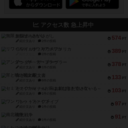
アクセス数 急上昇中
無限まちがいさがし
574
PT
紹介文あり
2件の投稿
リワイルド：サウスアメリカ
389
PT
紹介文なし
2件の投稿
アンダー・ザ・テーブラー
378
PT
紹介文あり
1件の投稿
宵と暁の呪文書
133
PT
紹介文あり
8件の投稿
セミファイナル ～お前はまだ生きている～
103
PT
紹介文あり
1件の投稿
ワン・トゥ・ファイブ
97
PT
紹介文あり
1件の投稿
南北戦争
91
PT
紹介文あり
1件の投稿