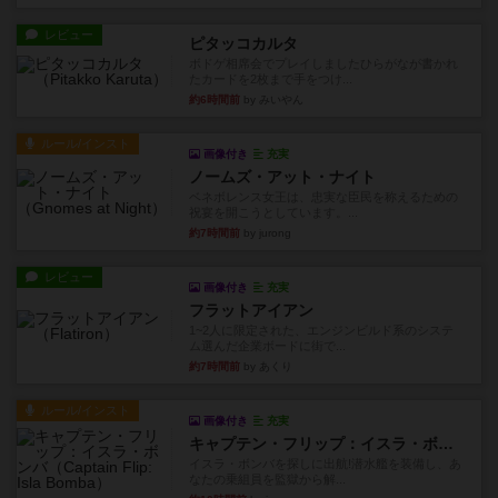
レビュー
ピタッコカルタ
ボドゲ相席会でプレイしましたひらがなが書かれ
たカードを2枚まで手をつけ...
約6時間前
by みいやん
ルール/インスト
画像付き
充実
ノームズ・アット・ナイト
ベネボレンス女王は、忠実な臣民を称えるための
祝宴を開こうとしています。...
約7時間前
by jurong
レビュー
画像付き
充実
フラットアイアン
1~2人に限定された、エンジンビルド系のシステ
ム選んだ企業ボードに街で...
約7時間前
by あくり
ルール/インスト
画像付き
充実
キャプテン・フリップ：イスラ・ボンバ
イスラ・ボンバを探しに出航!潜水艦を装備し、あ
なたの乗組員を監獄から解...