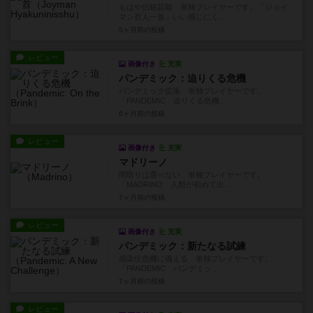
もはや伝統芸能 単独プレイヤーです。「ジョイ
マン百人一首」いい感じにく...
5ヶ月前
の投稿
レビュー
画像付き
充実
パンデミック：迫りくる危機
パンデミック拡張 単独プレイヤーです。
「PANDEMIC 迫りくる危機...
6ヶ月前
の投稿
レビュー
画像付き
充実
マドリーノ
間取りは選べない 単独プレイヤーです。
「MADRINO 人類が初めて出...
7ヶ月前
の投稿
レビュー
画像付き
充実
パンデミック：新たなる試練
感染症危機に備える 単独プレイヤーです。
「PANDEMIC パンデミッ...
7ヶ月前
の投稿
レビュー