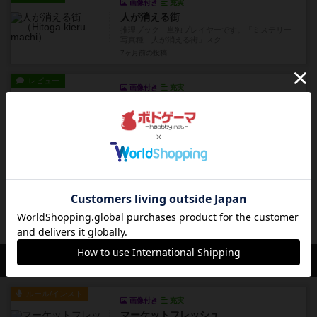
画像付き
充実
人が消える街
推理ブック 単独プレイヤーです。「ミステリー
写真種 人が消える街」スク...
7ヶ月前
の投稿
レビュー
画像付き
充実
雪玉ゾンビ
パチンコげー 単独プレイヤーです。「雪玉ゾン
ビ」坂道をのぼってくるゾン...
8ヶ月前
の投稿
レビュー
画像付き
充実
グルームヘイヴン：ボタンズ＆バグズ
ちいさなグルームヘイヴン 単独プレイヤーで
す。「GLOOMHAVEN ...
10ヶ月前
の投稿
会員の新しい投稿
ルール/インスト
画像付き
充実
マーケットフレッシュ