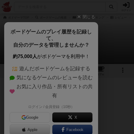
ログイン
閉じる
ボドゲーマTOP
ボードゲームの検索
トラップテイキング
レビュー
ボードゲームのプレイ履歴を記録し
て、
トラップテイキング
自分のデータを管理しませんか？
午後くまさんのレビュー
約75,000人
がボドゲーマを利用中！
遊んだボードゲームを記録する
2
1
1
トップ
画像
動画
レビュー
カフェ
気になるゲームのレビューを読む
お気に入り作品・所有リストの共
160名
3名
1
1年以上前
有
ログイン / 会員登録（10秒）
罠猟師向け
Google
X
Apple
Facebook