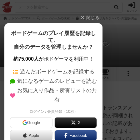
ログイン
閉じる
ボドゲーマTOP
ボードゲームの検索
トランスアメリカ＆ジャパンの通販/商品
ボードゲームのプレイ履歴を記録し
て、
トランスアメリカ＆ジャパン
自分のデータを管理しませんか？
1件のルール/インスト
約75,000人
がボドゲーマを利用中！
遊んだボードゲームを記録する
4
12
59
トップ
画像
動画
レビュー
カフェ
気になるゲームのレビューを読む
お気に入り作品・所有リストの共
神
259名
3名
0
充実
有
Vexationエキスパンションルールトランスアメ
ログイン / 会員登録（10秒）
maro
リカ＆ジャパンでは、色付きの線路が同梱され
Google
X
ていますが、肝心のVexationルールの記載があ
りません。BGGからの訳を記載しておきます。
Apple
Facebook
ところどころ意訳です。◎Vexationエキスパン