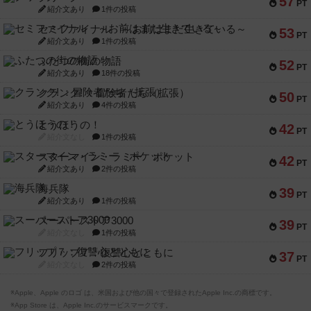
57
PT
紹介文あり
1件の投稿
セミファイナル ～お前はまだ生きている～
53
PT
紹介文あり
1件の投稿
ふたつの街の物語
52
PT
紹介文あり
18件の投稿
クランク! ：冒険者たち（拡張）
50
PT
紹介文あり
4件の投稿
とうほうの！
42
PT
紹介文なし
1件の投稿
スターマイン・ラミー ポケット
42
PT
紹介文あり
2件の投稿
海兵隊
39
PT
紹介文あり
1件の投稿
スーパーストア3000
39
PT
紹介文なし
1件の投稿
フリップ７：復讐心とともに
37
PT
紹介文なし
2件の投稿
※Apple、Apple のロゴ は、米国および他の国々で登録されたApple Inc.の商標です。
※App Store は、Apple Inc.のサービスマークです。