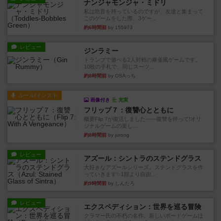
ナンジャモンジャ・ミドリ
私は吃音を持っているのですが、友達と集まって
このゲームをした際、3ゲー...
約6時間前
by 155973
レビュー
ジンラミー
トランプで遊べる2人対戦の麻雀風ゲームです。
10枚の手札で、同じスーツ...
約8時間前
by OSAっち
ルール/インスト
画像付き
充実
フリップ７：復讐心とともに
概要Flip 7が復活しました――復讐を伴って!オリ
ジナルゲームの楽し...
約8時間前
by jurong
レビュー
アズール：シントラのステンドグラス
大好きなアズールシリーズ。ステンドグラスを作
っていきます✨1部より自由...
約9時間前
by しんたろ
レビュー
エクスペディション：世界を巡る冒険
クラマー氏の不朽の名作。新しいボードゲームほ