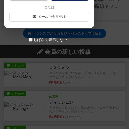
ション大陸を越えて大きな共有の路線ネッ...
または
続きを読む（約6年前）
メールで会員登録
トランスアメリカ＆ジャパンのトップに戻る
しばらく表示しない
会員の新しい投稿
レビュー
マスクメン
マスクメンすごい好き（プロレスも好き）。強い
やつを決めるというより、ジ...
約2時間前
by わー
レビュー
充実
フィッシェン
デジタルソロプレイ。毒のあるゲームを作るあの
人がデザイン。箱絵からもう...
約3時間前
by おーちゃん
レビュー