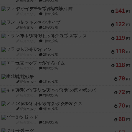
紹介文あり
1件の投稿
ファイアー・ブルズ / 火牛陣
141
PT
紹介文なし
1件の投稿
ワン・トゥ・ファイブ
122
PT
紹介文あり
1件の投稿
トランスオリエント・エクスプレス
119
PT
紹介文なし
1件の投稿
フラットアイアン
118
PT
紹介文なし
2件の投稿
エコーズ・オブ・タイム
118
PT
紹介文なし
8件の投稿
南北戦争
79
PT
紹介文あり
1件の投稿
キャプテン・フリップ：イスラ・ボンバ
72
PT
紹介文なし
2件の投稿
メメントオンラインタクティクス
70
PT
紹介文あり
4件の投稿
パーミッド
68
PT
紹介文なし
1件の投稿
クリーグ