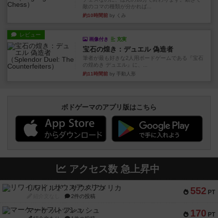
敵のコマの種類が分かれば...
約10時間前
by くみ
レビュー
画像付き
充実
宝石の煌き：デュエル 偽造者
筆者が最も好きな2人用ボードゲームである『宝石
の煌めき デュエル』に、...
約11時間前
by 手動人形
ボドゲーマのアプリ版はこちら
アクセス数 急上昇中
リワイルド：サウスアメリカ
552
PT
紹介文なし
2件の投稿
マーケットフレッシュ
170
PT