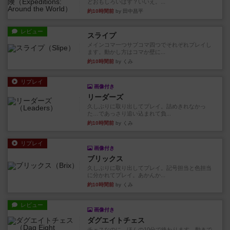
どおもしろいはず？いいえ。...
約10時間前
by 田中昌平
レビュー
スライプ
メインコマ一つサブコマ四つでそれぞれプレイし
ます。動かし方はコマか壁に...
約10時間前
by くみ
リプレイ
画像付き
リーダーズ
久しぶりに取り出してプレイ。詰めきれなかっ
た…であっさり追い込まれて負...
約10時間前
by くみ
リプレイ
画像付き
ブリックス
久しぶりに取り出してプレイ。記号担当と色担当
に分かれてプレイ。あかんか...
約10時間前
by くみ
レビュー
画像付き
ダグエイトチェス
チェスなのに、ほんの10分で終わります。動きで