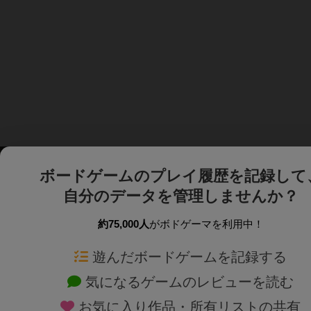
ボードゲームのプレイ履歴を記録して
自分のデータを管理しませんか？
約75,000人
がボドゲーマを利用中！
ボドゲーマTOP
ボードゲーム通販
遊んだボードゲームを記録する
気になるゲームのレビューを読む
ボードゲームを検索する
新作・再入荷情報
お気に入り作品・所有リストの共有
ボードゲームの新着レビュー
定番ボードゲームの通販