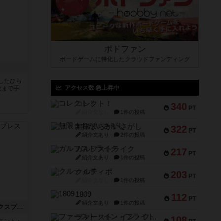
ボドファン
ボードゲームに特化したクラウドファンディング
したひら
アクセス数 急上昇中
枚まで手
コレクト！
340
PT
紹介文なし
1件の投稿
無限まちがいさがし
322
PT
紹介文あり
2件の投稿
ガルフストライク
217
PT
紹介文あり
1件の投稿
クルティボ
203
PT
紹介文なし
1件の投稿
1809
112
PT
紹介文あり
1件の投稿
トランスオリエント・エクスプレス
ファースト・イン・フライト
108
エント・