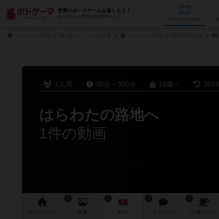
世界のボードゲームを楽しもう！
ボードゲーム専門の総合情報サイト
データベース
検
ボドゲーマTOP
ボードゲームの検索
はらわたの路地への通販/商品詳細
1人用
30分～300分
10歳～
202
はらわたの路地へ
1件の動画
5
1
2
2
ゲーム
トップ
画像
動画
レビュー
店舗/
カフェ