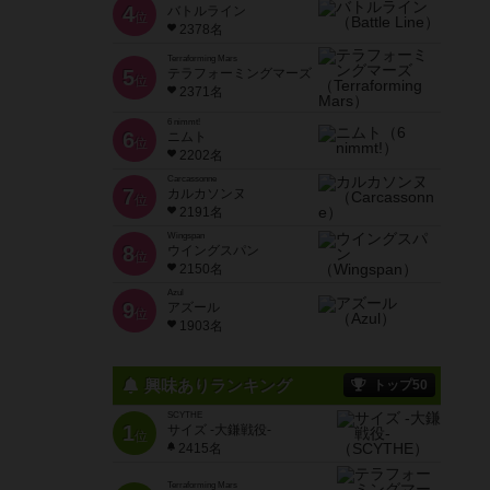
4
バトルライン
位
2378名
Terraforming Mars
5
テラフォーミングマーズ
位
2371名
6 nimmt!
6
ニムト
位
2202名
Carcassonne
7
カルカソンヌ
位
2191名
Wingspan
8
ウイングスパン
位
2150名
Azul
9
アズール
位
1903名
興味ありランキング
トップ50
SCYTHE
1
サイズ -大鎌戦役-
位
2415名
Terraforming Mars