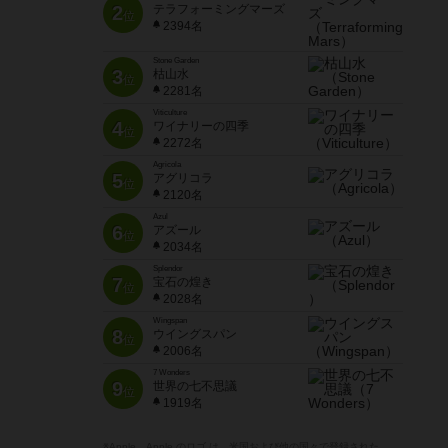
2
テラフォーミングマーズ
位
2394名
Stone Garden
3
枯山水
位
2281名
Viticulture
4
ワイナリーの四季
位
2272名
Agricola
5
アグリコラ
位
2120名
Azul
6
アズール
位
2034名
Splendor
7
宝石の煌き
位
2028名
Wingspan
8
ウイングスパン
位
2006名
7 Wonders
9
世界の七不思議
位
1919名
※Apple、Apple のロゴ は、米国および他の国々で登録された