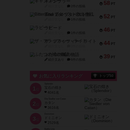
ギャンブラー
58
PT
紹介文なし
2件の投稿
Bitter End ブタペスト救出作戦
52
PT
紹介文なし
1件の投稿
ラピード
46
PT
紹介文なし
1件の投稿
ザ・フラッフィー・ライト
44
PT
紹介文なし
0件の投稿
ふたつの城の物語
39
PT
紹介文あり
6件の投稿
お気に入りランキング
トップ50
Splendor
1
宝石の煌き
位
4041名
Die Siedler von Catan
2
カタン
位
3616名
Dominion
3
ドミニオン
位
2529名
Battle Line