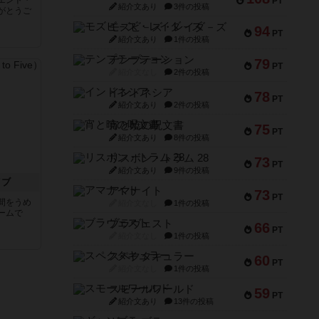
PT
紹介文あり
3件の投稿
がとうご
モズビ－ズ・レイダ－ズ
94
PT
紹介文あり
1件の投稿
テンプテーション
79
PT
紹介文なし
2件の投稿
インドネシア
78
PT
紹介文あり
2件の投稿
宵と暁の呪文書
75
PT
紹介文あり
8件の投稿
リスボン・トラム 28
73
PT
紹介文あり
9件の投稿
イブ
アマナイト
73
PT
間をうめ
紹介文なし
1件の投稿
ームで
ブラヴェスト
66
PT
紹介文なし
1件の投稿
スペクタキュラー
60
PT
紹介文なし
1件の投稿
スモールワールド
59
PT
紹介文あり
13件の投稿