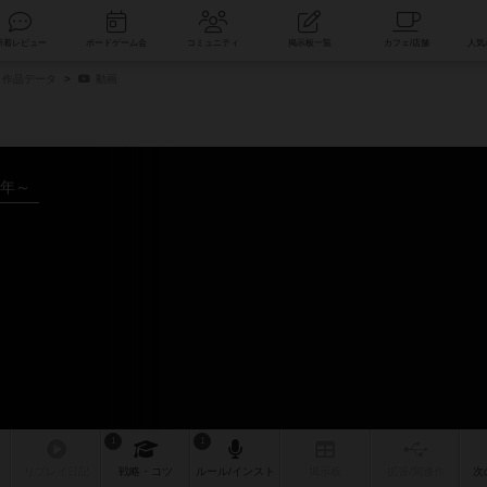
索
新着レビュー
ボードゲーム会
コミュニティ
掲示板一覧
作品データ
動画
3年～
1
1
リプレイ
日記
戦略
・コツ
ルール
/インスト
掲示板
拡張/関連
作
次