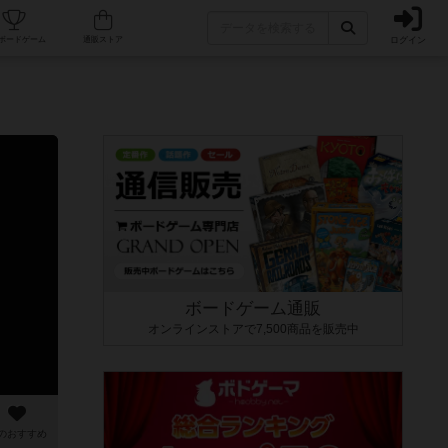
ログイン
カフェ/店舗
人気ボードゲーム
通販ストア
ボードゲーム通販
オンラインストアで7,500商品を販売中
のおすすめ