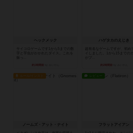
ヘックメック
ハゲタカのえじき
サイコロゲームです1から5までの数
超有名なゲームですが、初め
字と芋虫がかかれたダイス。これを
イしました。1から15までの
振っ...
がプ...
約1時間前
by みいやん
約2時間前
by みいやん
ルール/インスト
レビュー
ノームズ・アット・ナイト
フラットアイアン
ベネボレンス女王は、忠実な臣民を
1~2人に限定された、エンジ