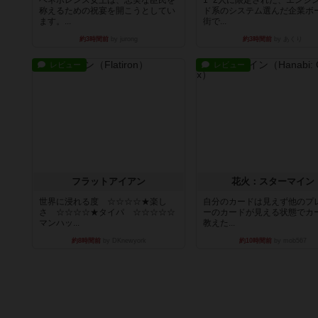
称えるための祝宴を開こうとしてい
ド系のシステム選んだ企業ボ
ます。...
街で...
約3時間前
by jurong
約3時間前
by あくり
レビュー
レビュー
フラットアイアン
花火：スターマイン
世界に浸れる度 ☆☆☆☆★楽し
自分のカードは見えず他のプ
さ ☆☆☆☆★タイパ ☆☆☆☆☆
ーのカードが見える状態でカ
マンハッ...
教えた...
約8時間前
by DKnewyork
約10時間前
by mob567