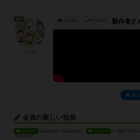
貴族
製作者さん
作品紹介
約3年前
コウ53✨
はら
会員の新しい投稿
レビュー
レビュー