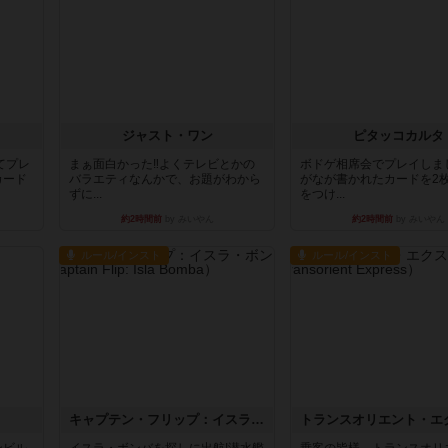
ジャスト・ワン
ピタッコカルタ
てプレ
まぁ面白かった‼️よくテレビとかの
ボドゲ相席会でプレイしま
カード
バラエティなんかで、お題がわから
がなが書かれたカードを2
ずに...
をつけ...
約2時間前
by みいやん
約2時間前
by みいやん
ルール/インスト
ルール/インスト
キャプテン・フリップ：イスラ・ボンバ
ンビル
イスラ・ボンバを探しに出航!潜水艦
乗客の皆様、トランスオリ