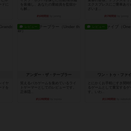
ードに
を装備し、あなたの乗組員を監獄か
エクスプレスにご乗車あり
ら解...
ざいま...
約6時間前
by jurong
約7時間前
by jurong
レビュー
レビュー
アンダー・ザ・テーブラー
ワン・トゥ・ファ
レイヤ
笑えるバカゲームを集めているライ
とにかくお手軽にすき間時
ードを
トゲーマーとしてのレビューです。
るゲームとして重宝するゲ
正体隠...
す。いわ...
約12時間前
by toyota
約13時間前
by nabekoh