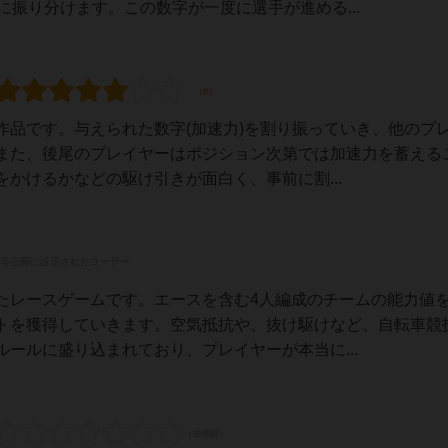
に振り分けます。この数字が一度に選手が進める...
作品です。与えられた数字(加速力)を割り振っていき、他のプ
また、後尾のプレイヤーはポジション次第では加速力を蓄える
かけるかなどの駆け引きが面白く、事前に割...
非公開に設定されたユーザー
たレースゲームです。エースを含む4人編成のチームの能力値
トを獲得していきます。空気抵抗や、抜け駆けなど、自転車競
ールに盛り込まれており、プレイヤーが本当に...