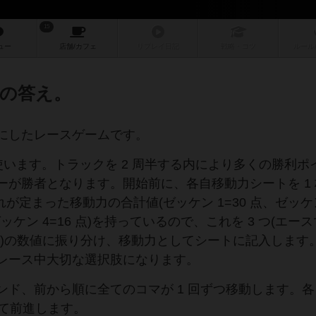
15
ュー
店舗/
カフェ
リプレイ
日記
戦略
・コツ
ルール
の答え。
にしたレースゲームです。
を使います。トラックを 2 周半する内により多くの勝利ポ
ーが勝者となります。開始前に、各自移動力シートを 1
が定まった移動力の合計値(ゼッケン 1=30 点、ゼッケ
、ゼッケン 4=16 点)を持っているので、これを 3 つ(エー
 4 つ)の数値に振り分け、移動力としてシートに記入します
レース中大切な選択肢になります。
ド、前から順に全てのコマが 1 回ずつ移動します。各
して前進します。