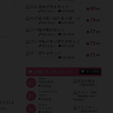
ガルフストライク
80
PT
紹介文あり
1件の投稿
モズビ－ズ・レイダ－ズ
79
PT
紹介文あり
1件の投稿
リー対グラント
77
PT
紹介文あり
1件の投稿
ブレーキング・アウェイ
75
PT
紹介文あり
4件の投稿
ザ・フラッド
71
PT
紹介文なし
1件の投稿
お気に入りランキング
トップ50
Splendor
1
宝石の煌き
位
4040名
Die Siedler von Catan
2
カタン
位
3616名
マされま
Dominion
3
手がい
ドミニオン
位
2528名