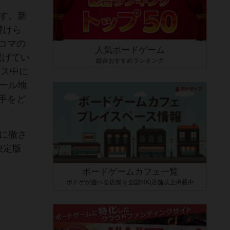
す。新
避けら
コマの
人気ボードゲーム
繋げてい
総合おすすめランキング
ース中に
ゴール地
手をど
に徹さ
決定版
ボードゲームカフェ一覧
ボドゲが遊べる店舗を全国500店舗以上掲載中