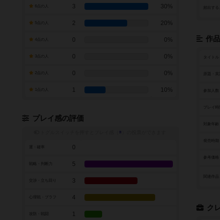
3
30%
6点の人
頻出する
2
20%
5点の人
作
0
0%
4点の人
0
0%
3点の人
タイトル
0
0%
2点の人
原題・英
1
10%
1点の人
参加人数
プレイ時
プレイ感の評価
対象年齢
トグルスイッチを押すとプレイ感（
※
）の投票ができます
発売時期
0
運・確率
参考価格
5
戦略・判断力
関連作品
3
交渉・立ち回り
4
心理戦・ブラフ
ク
1
攻防・戦闘