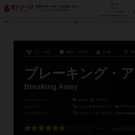
世界のボードゲームを楽しもう！
ボードゲーム専門の総合情報サイト
データベース
検
ボドゲーマTOP
ボードゲームの検索
ブレーキングアウェイの通販/商品詳細
2人～9人
60分～90分
10歳～
1
ブレーキング・ア
Breaking Away
テーマ/フレーバー
：
レース
スポーツ
メカニクス
：
ハンドマネージメント
アブスト
ゲームデザイナー
：
ジョン・ハリングトン（John Harring
レーティング