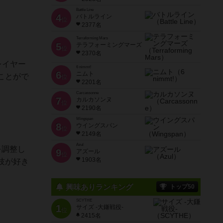
Battle Line
4
バトルライン
位
2377名
Terraforming Mars
5
テラフォーミングマーズ
位
2370名
レイヤー
6 nimmt!
6
ニムト
ことがで
位
2201名
Carcassonne
7
カルカソンヌ
位
2190名
Wingspan
8
ウイングスパン
位
2149名
Azul
を調整し
9
アズール
位
1903名
技が好き
興味ありランキング
トップ50
SCYTHE
1
サイズ -大鎌戦役-
位
2415名