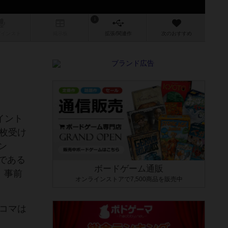
1
/インスト
掲示板
拡張/関連
作
次のおすすめ
イント
 枚受け
ン
スである
ボードゲーム通販
。事前
オンラインストアで7,500商品を販売中
コマは