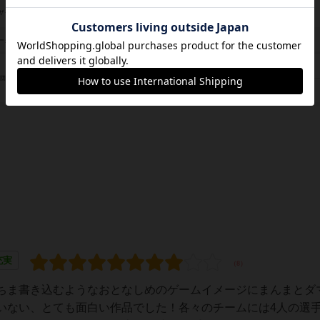
ジョン・ハリングトン（John Harrington）
ザイン
未登録
ーク
フィエンディッシュ ゲームズ（Fiendish Games）
/団体
ニューゲームズオーダー（New Games Order, LLC）
充実
ちま書き込むようなおとなしめのゲームイメージにまんまとダ
いない、とても面白い作品でした！各々のチームには4人の選