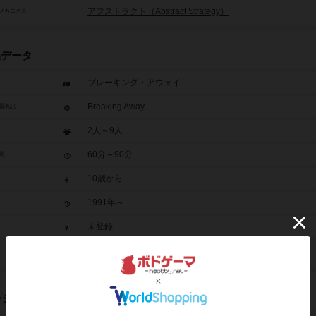
アブストラクト（Abstract Strategy）
メカニクス
品データ
ブレーキング・アウェイ
Breaking Away
題表記
2人～9人
60分～90分
間
10歳から
1991年～
未登録
ブレーキング・アウェイ：拡張コマセット（年）
レジット