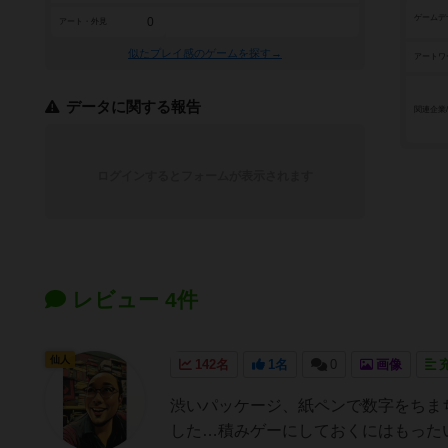
ゲームデ
0
アート・外見
似たプレイ感のゲームを探す→
アートワ
データに関する報告
関連企業
ログインするとフォームが表示されます
レビュー 4件
仙人
142名
1名
0
画像
渋いパッケージ、紙ペンで数字をちま
した…積みゲーにしておくにはもった