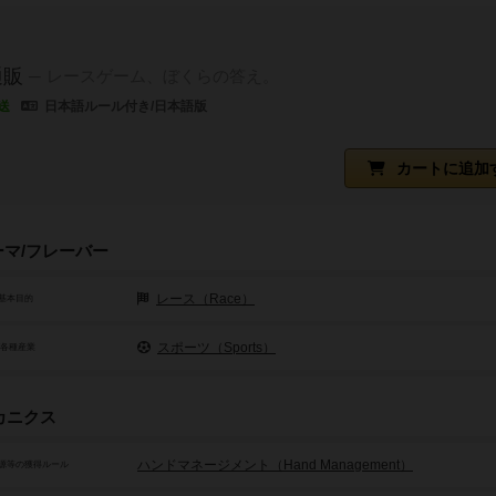
通販
レースゲーム、ぼくらの答え。
送
日本語ルール付き/日本語版
カートに追加
ーマ/フレーバー
レース（Race）
基本目的
スポーツ（Sports）
/各種産業
カニクス
ハンドマネージメント（Hand Management）
源等の獲得ルール