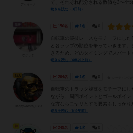
て、それぞれ配分される数値を3〜4つ
アッキーノ
続きを読む（3日前）
皇帝
156名
1名
0
自転車の競技レースをモチーフにした
と各ラップの順位を争っていきます。
きるため、どのタイミングでスパートを
なかしま
続きを読む（4年以上前）
仙人
264名
1名
0
レーティングが
自転車のトラック競技をモチーフにし
ながら、周回ポイントとゴールポイン
な方ならニヤリとする要素もしっかりル
HappyGames_RYO
続きを読む（約9年前）
神
249名
1名
0