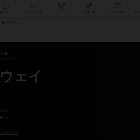
索
新着レビュー
ボードゲーム会
コミュニティ
掲示板一覧
作品データ
991年～
ウェイ
ラクト
ton）
の登録/分布