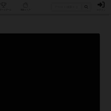
ログイン
カフェ/店舗
人気ボードゲーム
通販ストア