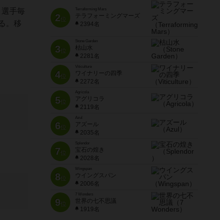
。選手毎
Terraforming Mars
2
テラフォーミングマーズ
位
る。移
2394名
Stone Garden
3
枯山水
位
2281名
Viticulture
4
ワイナリーの四季
位
2272名
Agricola
5
アグリコラ
位
2119名
Azul
6
アズール
位
2035名
Splendor
7
宝石の煌き
位
2028名
Wingspan
8
ウイングスパン
位
2006名
7 Wonders
9
世界の七不思議
位
1919名