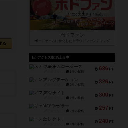
ボドファン
ボードゲームに特化したクラウドファンディング
する
アクセス数 急上昇中
スチームローラーズ
686
PT
紹介文なし
2件の投稿
テンプテーション
326
PT
紹介文なし
2件の投稿
アマナイト
300
PT
紹介文なし
1件の投稿
ギャンブラー
257
PT
紹介文なし
2件の投稿
コレクト！
240
PT
紹介文なし
1件の投稿