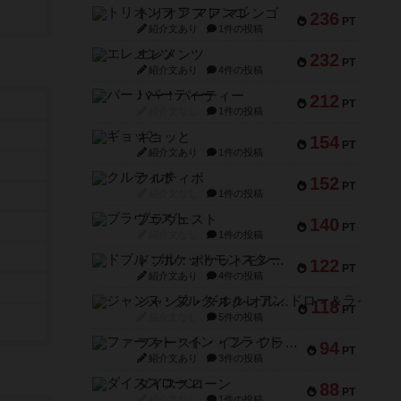
トリオンフ ア マレンゴ
236
PT
紹介文あり
1件の投稿
エレメンツ
232
PT
紹介文あり
4件の投稿
バー！パーティー
212
PT
紹介文なし
1件の投稿
ギョッと
154
PT
紹介文あり
1件の投稿
クルティボ
152
PT
紹介文なし
1件の投稿
ブラヴェスト
140
PT
紹介文なし
1件の投稿
ドブル：ポケットモンスター
122
PT
紹介文あり
4件の投稿
ジャンヌ・ダルク-オルレアン ドロー＆ライト
118
PT
紹介文なし
5件の投稿
ファースト・イン・フライト
94
PT
紹介文あり
3件の投稿
ダイススローン
88
PT
紹介文なし
1件の投稿