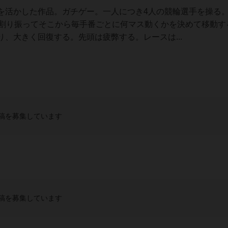
を活かした作品。ガチゲー。一人につき4人の競輪選手を操る
に割り振ってそこから毎手番ごとに何マス動くかを決めて移動す
、大きく回復する。先頭は疲弊する。レースは...
稿を募集しています
稿を募集しています