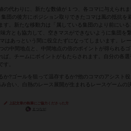
の代わりに、新たな数値が 1 つ、各コマに与えられま
、集団の後方にポジション取りできたコマは風の抵抗を
ます。新たな移動力は「属している集団のより前にいる
は敵味方とも協力して、空きマスができないように集団を
コマはあっという間に役立たずになってしまいます。レ
2 つの中間地点と、中間地点の倍のポイントが得られる
れば、チームにポイントがもたらされます。自分の各選
です。
か?ゴールを狙って温存するか?他のコマのアシスト役
絡み合い、白熱のレース展開が生まれるレースゲームの
上記文章の執筆にご協力くださった方
まつなが