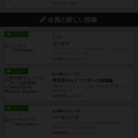
5年以上前
の投稿
会員の新しい投稿
レビュー
充実
コンテナ
【ざっくりレビュー】2026年新版、いくつかのル
ールが追加された。追加...
41分前
by Juin-Zuo Lin
レビュー
画像付き
充実
異世界ギルドマスターズ総集編
再販待ってました～っ (&gt;_&lt;)しかも全部入り
の総集編です...
約1時間前
by 紅い弾丸
レビュー
画像付き
充実
ハーモニーズ
『ハーモニーズ』レビュー：立体感溢れる美しい
箱庭づくり。万人受けする良...
約1時間前
by ギャングスター