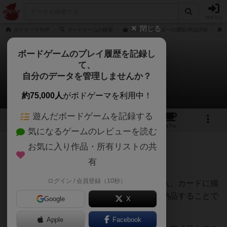
ログイン
閉じる
ボドゲーマTOP
ボードゲームの検索
チクタクオーダーの通販/商品詳細
ボードゲームのプレイ履歴を記録し
て、
チクタクオーダー
自分のデータを管理しませんか？
シータ@団長さんのレビュー
約75,000人
がボドゲーマを利用中！
遊んだボードゲームを記録する
9
4
11
トップ
画像
動画
レビュー
カフェ
気になるゲームのレビューを読む
お気に入り作品・所有リストの共
205名
0名
0
5年以上前
有
ログイン / 会員登録（10秒）
協力系のボードゲームがしたいなと思い購入。カードに描
かれた依頼品を素材を組み合わせて製造し納品することで
Google
X
点数を獲得すると言うシンプルなルール。
Apple
Facebook