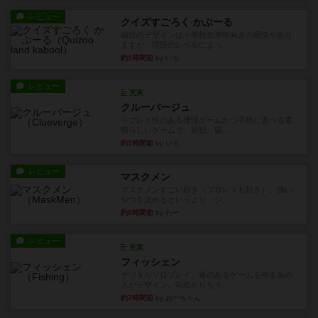
レビュー
クイズすごろく かぶーる
箱絵のデザインは小学校低学年向きの風情があり
ますが、問題のレベルによっ...
約1時間前
by いち
レビュー
充実
クルーバージュ
リプレイ性のある推理ゲームかつ手軽に遊べる素
晴らしいゲームで、対戦、協...
約1時間前
by いち
レビュー
マスクメン
マスクメンすごい好き（プロレスも好き）。強い
やつを決めるというより、ジ...
約6時間前
by わー
レビュー
充実
フィッシェン
デジタルソロプレイ。毒のあるゲームを作るあの
人がデザイン。箱絵からもう...
約7時間前
by おーちゃん