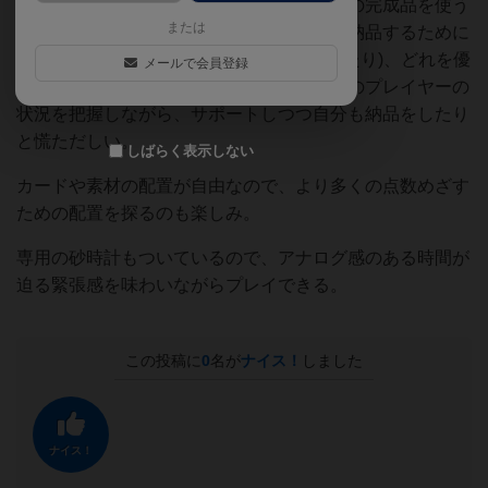
納品するものによっては素材の段階でほかの完成品を使う
または
などあり(例えば、Aのキャラクターの③を納品するために
Cのキャラクターの②の完成品が必要だったり)、どれを優
メールで会員登録
先的に作って納品するかを考えたり、ほかのプレイヤーの
状況を把握しながら、サポートしつつ自分も納品をしたり
と慌ただしい。
しばらく表示しない
カードや素材の配置が自由なので、より多くの点数めざす
ための配置を探るのも楽しみ。
専用の砂時計もついているので、アナログ感のある時間が
迫る緊張感を味わいながらプレイできる。
この投稿に
0
名が
ナイス！
しました
ナイス！