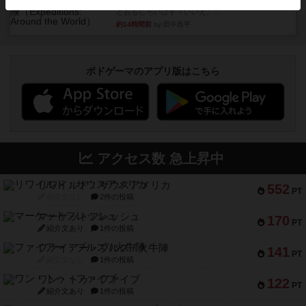
クラマー氏の不朽の名作。新しいボードゲームほ
どおもしろいはず？いいえ。...
約14時間前
by 田中昌平
ボドゲーマのアプリ版はこちら
アクセス数 急上昇中
リワイルド：サウスアメリカ
552
PT
紹介文なし
2件の投稿
マーケットフレッシュ
170
PT
紹介文あり
1件の投稿
ファイアー・ブルズ / 火牛陣
141
PT
紹介文なし
1件の投稿
ワン・トゥ・ファイブ
122
PT
紹介文あり
1件の投稿