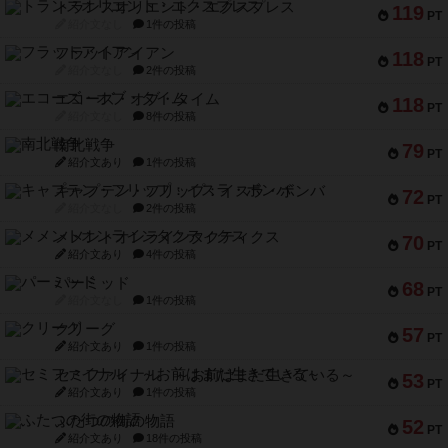
トランスオリエント・エクスプレス
119
PT
紹介文なし
1件の投稿
フラットアイアン
118
PT
紹介文なし
2件の投稿
エコーズ・オブ・タイム
118
PT
紹介文なし
8件の投稿
南北戦争
79
PT
紹介文あり
1件の投稿
キャプテン・フリップ：イスラ・ボンバ
72
PT
紹介文なし
2件の投稿
メメントオンラインタクティクス
70
PT
紹介文あり
4件の投稿
パーミッド
68
PT
紹介文なし
1件の投稿
クリーグ
57
PT
紹介文あり
1件の投稿
セミファイナル ～お前はまだ生きている～
53
PT
紹介文あり
1件の投稿
ふたつの街の物語
52
PT
紹介文あり
18件の投稿