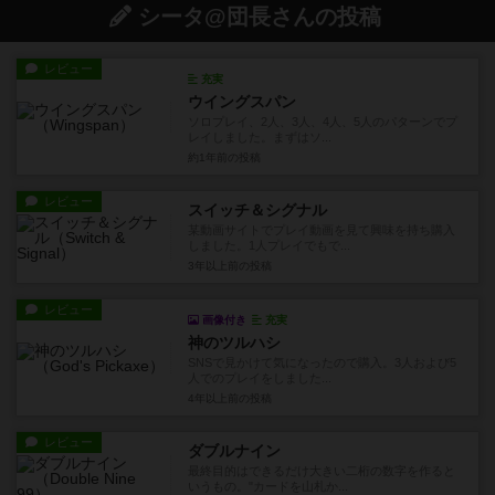
シータ@団長さんの投稿
レビュー
充実
ウイングスパン
ソロプレイ、2人、3人、4人、5人のパターンでプ
レイしました。まずはソ...
約1年前
の投稿
レビュー
スイッチ＆シグナル
某動画サイトでプレイ動画を見て興味を持ち購入
しました。1人プレイでもで...
3年以上前
の投稿
レビュー
画像付き
充実
神のツルハシ
SNSで見かけて気になったので購入。3人および5
人でのプレイをしました...
4年以上前
の投稿
レビュー
ダブルナイン
最終目的はできるだけ大きい二桁の数字を作ると
いうもの。"カードを山札か...