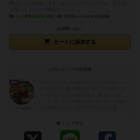
職人たちに納期、迫る。みんなでワチャワチャ、完全協
力型ハイスピード納品ゲーム！
1～2営業日以内に発送
日本語ルール付き/日本語版
3,000
¥
（税込）
カートに追加する
このレビューの投稿者
ライトからミディアム級のボードゲームが好き。ヘ
皇帝
ビーなのも少々嗜む程度には。運ゲーとか好きでサ
イコロが好きなのでお勧めがあれば教えてくださ
い。と、言いつつも戦略系も割と好きです。人狼会
や正体隠匿などは少し苦手(下手)かも？でも嫌いじ
シータ@団長
ゃ無いです！ワイワイ系、パーティ系は専門外。...
シェアする