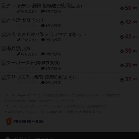
クランク! ：冒険者たち（拡張）
50
PT
紹介文あり
4件の投稿
とうほうの！
42
PT
紹介文なし
1件の投稿
スターマイン・ラミー ポケット
42
PT
紹介文あり
2件の投稿
海兵隊
39
PT
紹介文あり
1件の投稿
スーパーストア3000
39
PT
紹介文なし
1件の投稿
フリップ７：復讐心とともに
37
PT
紹介文なし
2件の投稿
※Apple、Apple のロゴ は、米国および他の国々で登録されたApple Inc.の商標です。
※App Store は、Apple Inc.のサービスマークです。
※Android は、グーグル インコーポレイテッドの商標または登録商標です。
※Google Play とそのロゴは、Google Inc.の商標または登録商標です。