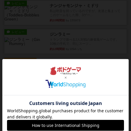
レビュー
ナンジャモンジャ・ミドリ
私は吃音を持っているのですが、友達と集まって
このゲームをした際、3ゲー...
約10時間前
by 155973
レビュー
ジンラミー
トランプで遊べる2人対戦の麻雀風ゲームです。
10枚の手札で、同じスーツ...
約12時間前
by OSAっち
ルール/インスト
画像付き
充実
フリップ７：復讐心とともに
概要Flip 7が復活しました――復讐を伴って!オリ
ジナルゲームの楽し...
約12時間前
by jurong
レビュー
アズール：シントラのステンドグラス
大好きなアズールシリーズ。ステンドグラスを作
っていきます✨1部より自由...
約13時間前
by しんたろ
レビュー
エクスペディション：世界を巡る冒険