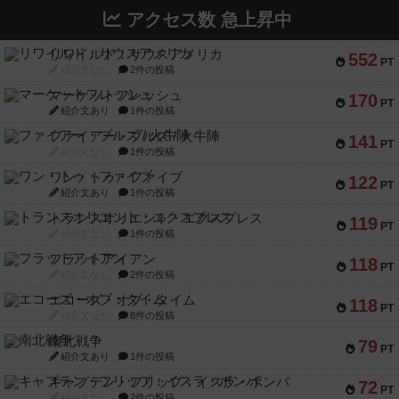
アクセス数 急上昇中
リワイルド：サウスアメリカ
552
PT
紹介文なし
2件の投稿
マーケットフレッシュ
170
PT
紹介文あり
1件の投稿
ファイアー・ブルズ / 火牛陣
141
PT
紹介文なし
1件の投稿
ワン・トゥ・ファイブ
122
PT
紹介文あり
1件の投稿
トランスオリエント・エクスプレス
119
PT
紹介文なし
1件の投稿
フラットアイアン
118
PT
紹介文なし
2件の投稿
エコーズ・オブ・タイム
118
PT
紹介文なし
8件の投稿
南北戦争
79
PT
紹介文あり
1件の投稿
キャプテン・フリップ：イスラ・ボンバ
72
PT
紹介文なし
2件の投稿