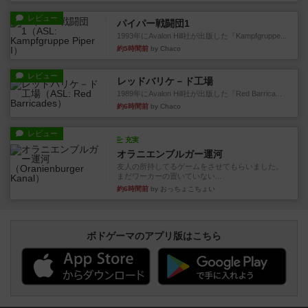
レビュー
パイパー戦闘団1
1993年にAvalon Hill社が出版した『Kampfgruppe...
約5時間前
by Chaco
レビュー
レッドバリケ－ド工場
1989年にAvalon Hill社が出版した『Red Barrica...
約6時間前
by Chaco
レビュー
充実
オラニエンブルガー運河
友人の所持してるゲームをさせてもらいました。
まだワーカーの置いていない...
約6時間前
by おっちょこちょい
ボドゲーマのアプリ版はこちら