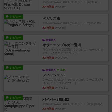
1985年にAvalon Hill社が出版した『Streets of ...
約4時間前
by Chaco
レビュー
ペガサス橋
1997年にAvalon Hill社が出版した『Pegasus Bri...
約5時間前
by Chaco
レビュー
画像付き
オラニエンブルガー運河
存在をうっすらと認識していたけど、セールやっ
てて、2人専用でワカプレと...
約5時間前
by みいやん
レビュー
画像付き
充実
フィッシェン2
ゲームの流れはフィッシェンだが、ゲーム開始時
はペリカンとエビの2スート...
約5時間前
by うらまこ
レビュー
パイパー戦闘団2
1996年にAvalon Hill社が出版した『Kampfgruppe...
約5時間前
by Chaco