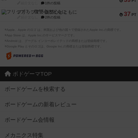
PT
紹介文なし
1件の投稿
フリップ７：復讐心とともに
37
PT
紹介文なし
2件の投稿
※Apple、Apple のロゴ は、米国および他の国々で登録されたApple Inc.の商標です。
※App Store は、Apple Inc.のサービスマークです。
※Android は、グーグル インコーポレイテッドの商標または登録商標です。
※Google Play とそのロゴは、Google Inc.の商標または登録商標です。
ボドゲーマTOP
ボードゲームを検索する
ボードゲームの新着レビュー
ボードゲーム会情報
メカニクス特集