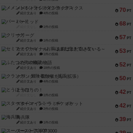
メメントオンラインタクティクス
70
PT
紹介文あり
4件の投稿
パーミッド
68
PT
紹介文なし
1件の投稿
クリーグ
57
PT
紹介文あり
1件の投稿
セミファイナル ～お前はまだ生きている～
53
PT
紹介文あり
1件の投稿
ふたつの街の物語
52
PT
紹介文あり
18件の投稿
クランク! ：冒険者たち（拡張）
50
PT
紹介文あり
4件の投稿
とうほうの！
42
PT
紹介文なし
1件の投稿
スターマイン・ラミー ポケット
42
PT
紹介文あり
2件の投稿
海兵隊
39
PT
紹介文あり
1件の投稿
スーパーストア3000
39