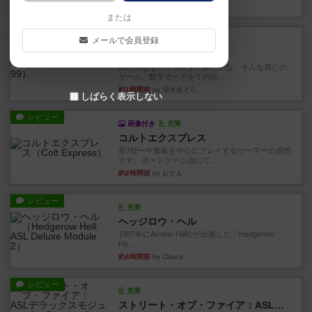
43分前
by 金賢守(キムヒョンス)
または
レビュー
メールで会員登録
充実
ダブルナイン
雑に死なないラブレターみたいな、そんな感じの
ゲーム。数字カードを１の位...
約1時間前
by 深水あどら
しばらく表示しない
レビュー
画像付き
充実
コルトエクスプレス
星7軽〜中量級を中心にプレイするゲーマーの感想
です。ボードゲーム会にて...
約2時間前
by おとん
レビュー
充実
ヘッジロウ・ヘル
1987年にAvalon Hill社が出版した『Hedgerow
He...
約4時間前
by Chaco
レビュー
充実
ストリート・オブ・ファイア：ASLデラックスモジュール1