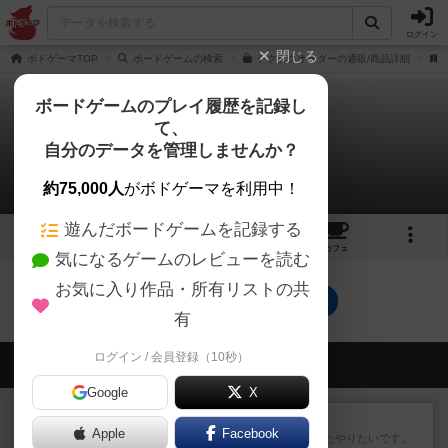
ログイン
閉じる
ボドゲーマTOP
ボードゲームの検索
チクタクオーダーの通販/商品詳細
ボードゲームのプレイ履歴を記録し
て、
チクタクオーダー
自分のデータを管理しませんか？
0件のリプレイ日記
約75,000人
がボドゲーマを利用中！
遊んだボードゲームを記録する
9
4
11
トップ
画像
動画
レビュー
カフェ
気になるゲームのレビューを読む
お気に入り作品・所有リストの共
チクタクオーダーのトップに戻る
有
ログイン / 会員登録（10秒）
会員の新しい投稿
Google
X
レビュー
ゴットファイブ！
Apple
Facebook
運要素があり楽しめました。またやりたいです。