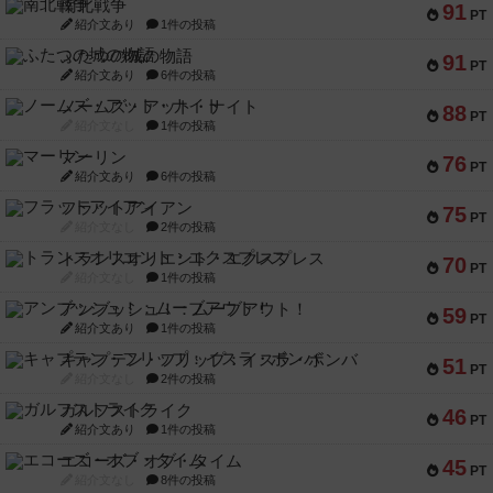
南北戦争
91
PT
紹介文あり
1件の投稿
ふたつの城の物語
91
PT
紹介文あり
6件の投稿
ノームズ・アット・ナイト
88
PT
紹介文なし
1件の投稿
マーリン
76
PT
紹介文あり
6件の投稿
フラットアイアン
75
PT
紹介文なし
2件の投稿
トランスオリエント・エクスプレス
70
PT
紹介文なし
1件の投稿
アンブッシュ！：ムーブアウト！
59
PT
紹介文あり
1件の投稿
キャプテン・フリップ：イスラ・ボンバ
51
PT
紹介文なし
2件の投稿
ガルフストライク
46
PT
紹介文あり
1件の投稿
エコーズ・オブ・タイム
45
PT
紹介文なし
8件の投稿