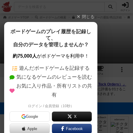
ログイン
閉じる
ボドゲーマTOP
ボードゲームの検索
チクタクオーダーの通販/商品詳細
ボードゲームのプレイ履歴を記録し
て、
チクタクオーダー
自分のデータを管理しませんか？
9件の画像
約75,000人
がボドゲーマを利用中！
遊んだボードゲームを記録する
9
4
11
トップ
画像
動画
レビュー
カフェ
気になるゲームのレビューを読む
ボドゲーマにログインすると、
「チクタクオーダー（Tick Tock Orders）」
お気に入り作品・所有リストの共
の画像をアップロード出来たり、他のユーザーの投稿画像に評価を付けるこ
とができます。また、トップ6の画像は様々なページで表示されます。
有
ログイン / 会員登録（10秒）
トップに表示される画像
Google
X
Arlington Beech
Arlington Beech
まつなが
くじらだま
シータ@団長
edamame
Apple
Facebook