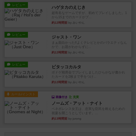
レビュー
ハゲタカのえじき
超有名なゲームですが、初めてプレイしました。1
から15までのカードがプ...
約12時間前
by みいやん
レビュー
ジャスト・ワン
まぁ面白かった‼️よくテレビとかのバラエティなん
かで、お題がわからずに...
約12時間前
by みいやん
レビュー
ピタッコカルタ
ボドゲ相席会でプレイしましたひらがなが書かれ
たカードを2枚まで手をつけ...
約12時間前
by みいやん
ルール/インスト
画像付き
充実
ノームズ・アット・ナイト
ベネボレンス女王は、忠実な臣民を称えるための
祝宴を開こうとしています。...
約13時間前
by jurong