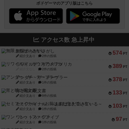
ボドゲーマのアプリ版はこちら
アクセス数 急上昇中
無限まちがいさがし
574
PT
紹介文あり
2件の投稿
リワイルド：サウスアメリカ
389
PT
紹介文なし
2件の投稿
アンダー・ザ・テーブラー
378
PT
紹介文あり
1件の投稿
宵と暁の呪文書
133
PT
紹介文あり
8件の投稿
セミファイナル ～お前はまだ生きている～
103
PT
紹介文あり
1件の投稿
ワン・トゥ・ファイブ
97
PT
紹介文あり
1件の投稿