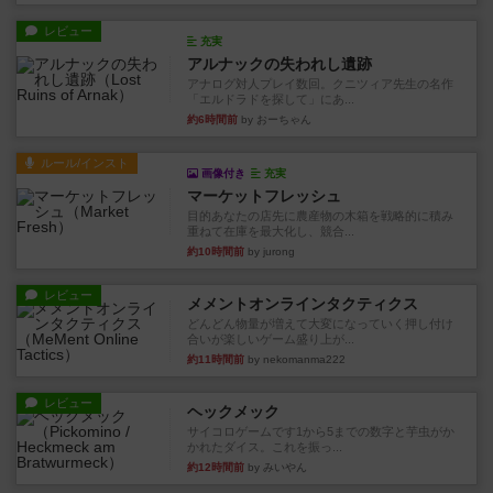
レビュー
充実
アルナックの失われし遺跡
アナログ対人プレイ数回。クニツィア先生の名作
「エルドラドを探して」にあ...
約6時間前
by おーちゃん
ルール/インスト
画像付き
充実
マーケットフレッシュ
目的あなたの店先に農産物の木箱を戦略的に積み
重ねて在庫を最大化し、競合...
約10時間前
by jurong
レビュー
メメントオンラインタクティクス
どんどん物量が増えて大変になっていく押し付け
合いが楽しいゲーム盛り上が...
約11時間前
by nekomanma222
レビュー
ヘックメック
サイコロゲームです1から5までの数字と芋虫がか
かれたダイス。これを振っ...
約12時間前
by みいやん