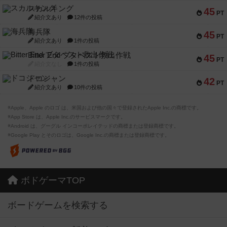
スカルキング
45
PT
紹介文あり
12件の投稿
海兵隊
45
PT
紹介文あり
1件の投稿
Bitter End ブタペスト救出作戦
45
PT
紹介文なし
1件の投稿
ドコジャン
42
PT
紹介文あり
10件の投稿
※Apple、Apple のロゴ は、米国および他の国々で登録されたApple Inc.の商標です。
※App Store は、Apple Inc.のサービスマークです。
※Android は、グーグル インコーポレイテッドの商標または登録商標です。
※Google Play とそのロゴは、Google Inc.の商標または登録商標です。
ボドゲーマTOP
ボードゲームを検索する