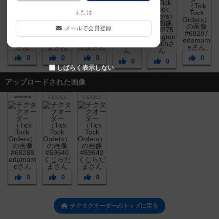
または
メールで会員登録
0
0
0
0
0
0
しばらく表示しない
アップロードされた画像
edamame
くじらだま
くじらだま
0
0
0
チクタクオーダーのトップに戻る