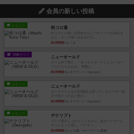
会員の新しい投稿
レビュー
街コロ通
街コロとの違いは初めから二つサイコロを振れる
など、少しの違いはあるけれ...
約2時間前
by くみ
戦略やコツ
ニューオールド
ゲーム終了時に、「オールドカードとニューカー
ドのどちらもある」 状態に...
約3時間前
by オグランド（Oguland）
レビュー
ニューオールド
ボードゲームを1,000個以上持っているユーザー視
点で良かった点と悪か...
約3時間前
by オグランド（Oguland）
レビュー
デクリプト
プレイ感がしっかりしてるから、超ボードゲーム
やったなって感じ。パーティ...
約4時間前
by ヒロ(新！ボードゲーム家族)