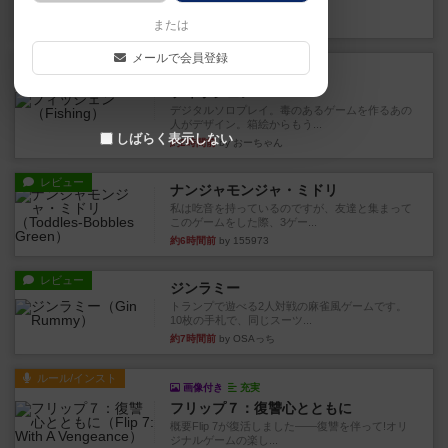
やつを決めるというより、ジ...
44分前
by わー
または
メールで会員登録
レビュー
充実
フィッシェン
デジタルソロプレイ。毒のあるゲームを作るあの
人がデザイン。箱絵からもう...
しばらく表示しない
約2時間前
by おーちゃん
レビュー
ナンジャモンジャ・ミドリ
私は吃音を持っているのですが、友達と集まって
このゲームをした際、3ゲー...
約6時間前
by 155973
レビュー
ジンラミー
トランプで遊べる2人対戦の麻雀風ゲームです。
10枚の手札で、同じスーツ...
約7時間前
by OSAっち
ルール/インスト
画像付き
充実
フリップ７：復讐心とともに
概要Flip 7が復活しました――復讐を伴って!オリ
ジナルゲームの楽し...