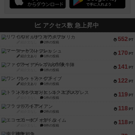
アクセス数 急上昇中
リワイルド：サウスアメリカ
552
PT
紹介文なし
2件の投稿
マーケットフレッシュ
170
PT
紹介文あり
1件の投稿
ファイアー・ブルズ / 火牛陣
141
PT
紹介文なし
1件の投稿
ワン・トゥ・ファイブ
122
PT
紹介文あり
1件の投稿
トランスオリエント・エクスプレス
119
PT
紹介文なし
1件の投稿
フラットアイアン
118
PT
紹介文なし
2件の投稿
エコーズ・オブ・タイム
118
PT
紹介文なし
8件の投稿
南北戦争