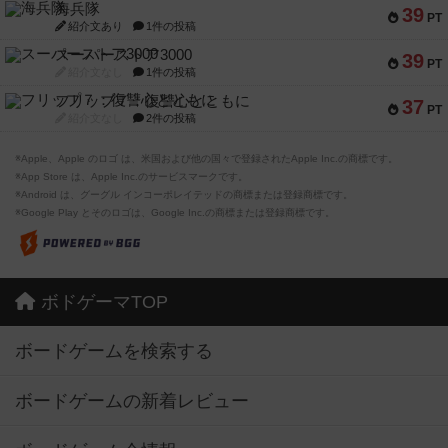
海兵隊
39
PT
紹介文あり
1件の投稿
スーパーストア3000
39
PT
紹介文なし
1件の投稿
フリップ７：復讐心とともに
37
PT
紹介文なし
2件の投稿
※Apple、Apple のロゴ は、米国および他の国々で登録されたApple Inc.の商標です。
※App Store は、Apple Inc.のサービスマークです。
※Android は、グーグル インコーポレイテッドの商標または登録商標です。
※Google Play とそのロゴは、Google Inc.の商標または登録商標です。
ボドゲーマTOP
ボードゲームを検索する
ボードゲームの新着レビュー