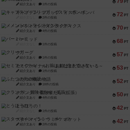
79
PT
紹介文あり
1件の投稿
キャプテン・フリップ：イスラ・ボンバ
72
PT
紹介文なし
2件の投稿
メメントオンラインタクティクス
70
PT
紹介文あり
4件の投稿
パーミッド
68
PT
紹介文なし
1件の投稿
クリーグ
57
PT
紹介文あり
1件の投稿
セミファイナル ～お前はまだ生きている～
53
PT
紹介文あり
1件の投稿
ふたつの街の物語
52
PT
紹介文あり
18件の投稿
クランク! ：冒険者たち（拡張）
50
PT
紹介文あり
4件の投稿
とうほうの！
42
PT
紹介文なし
1件の投稿
スターマイン・ラミー ポケット
42
PT
紹介文あり
2件の投稿