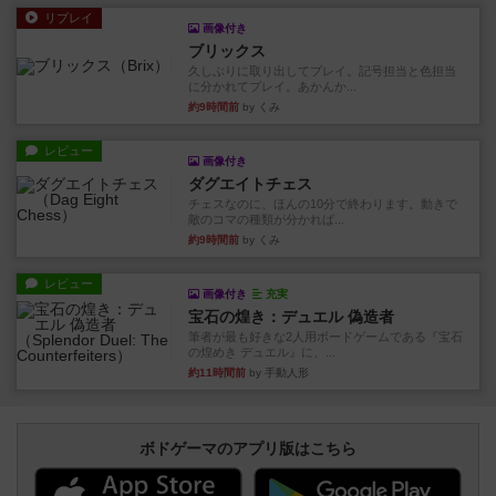
リプレイ
画像付き
ブリックス
久しぶりに取り出してプレイ。記号担当と色担当
に分かれてプレイ。あかんか...
約9時間前
by くみ
レビュー
画像付き
ダグエイトチェス
チェスなのに、ほんの10分で終わります。動きで
敵のコマの種類が分かれば...
約9時間前
by くみ
レビュー
画像付き
充実
宝石の煌き：デュエル 偽造者
筆者が最も好きな2人用ボードゲームである『宝石
の煌めき デュエル』に、...
約11時間前
by 手動人形
ボドゲーマのアプリ版はこちら