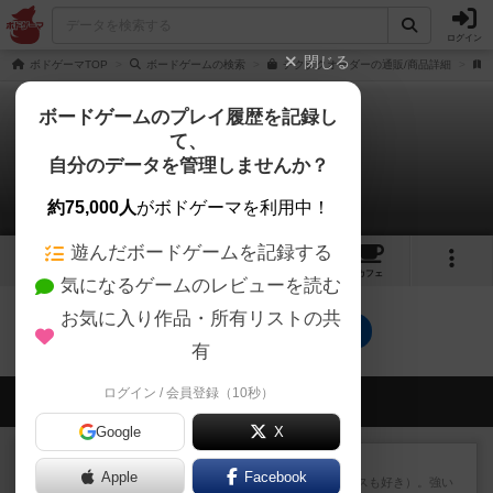
ログイン
閉じる
ボドゲーマTOP
ボードゲームの検索
チクタクオーダーの通販/商品詳細
ボードゲームのプレイ履歴を記録し
て、
チクタクオーダー
自分のデータを管理しませんか？
0件の動画
約75,000人
がボドゲーマを利用中！
遊んだボードゲームを記録する
9
4
11
トップ
画像
動画
レビュー
カフェ
気になるゲームのレビューを読む
お気に入り作品・所有リストの共
チクタクオーダーのトップに戻る
有
ログイン / 会員登録（10秒）
会員の新しい投稿
Google
X
レビュー
マスクメン
Apple
Facebook
マスクメンすごい好き（プロレスも好き）。強い