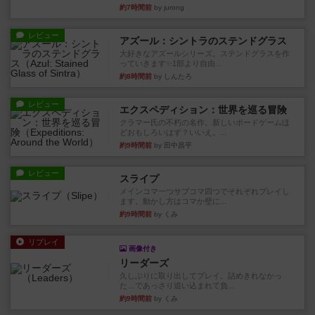
約7時間前
by jurong
レビュー
アズール：シントラのステンドグラス
大好きなアズールシリーズ。ステンドグラスを作
っていきます✨1部より自由...
約8時間前
by しんたろ
レビュー
エクスペディション：世界を巡る冒険
クラマー氏の不朽の名作。新しいボードゲームほ
どおもしろいはず？いいえ。...
約9時間前
by 田中昌平
レビュー
スライプ
メインコマ一つサブコマ四つでそれぞれプレイし
ます。動かし方はコマか壁に...
約9時間前
by くみ
リプレイ
画像付き
リーダーズ
久しぶりに取り出してプレイ。詰めきれなかっ
た…であっさり追い込まれて負...
約9時間前
by くみ