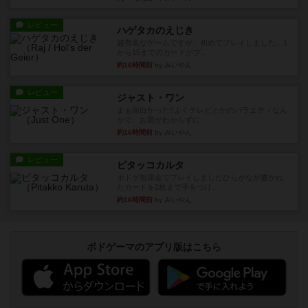
レビュー
ハゲタカのえじき
超有名なゲームですが、初めてプレイしました。1
から15までのカードがプ...
約16時間前
by みいやん
レビュー
ジャスト・ワン
まぁ面白かった‼️よくテレビとかのバラエティなん
かで、お題がわからずに...
約16時間前
by みいやん
レビュー
ピタッコカルタ
ボドゲ相席会でプレイしましたひらがなが書かれ
たカードを2枚まで手をつけ...
約16時間前
by みいやん
ボドゲーマのアプリ版はこちら