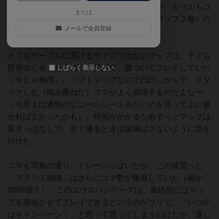
ゃんとできるという点に特に惹かれたのだが、ルールもコ
または
マ数も多く、マップもやたらデカい（フルマップ２枚）の
メールで会員登録
で、そこまでたどり着くのも一苦労だった。
とてもテーブルに置けるサイズではないマップは、子ども
部屋のじゅうたんの上に広げて、膝ついてプレイしていた
しばらく表示しない
（今じゃ無理）。ソフトマップなので凸凹しがちで、スタ
ックした（積み重ねた）コマがよく崩壊するのだよなー
（今思えば透明のビニールシートみたいのを買って上に被
せればよかったかも）。時間がかかるためずっとマップは
置きっぱなしで、近く通るときは蹴飛ばさないように気を
付けた。
コマも写真の通り、トレーいっぱいだが、この後買った
「フランス崩壊」はさらにコマ数が爆発していた（確か
2000個？）。このエウロパシリーズは、最終的にはマッ
プを連結させてプレイできるというのがウリで、「いつか
はキャンペーン！」と思って買ってしまうわけだが、通し