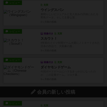
レビュー
充実
ウイングスパン
素晴らしいビジュアルと玄人好みの詳細にわたる
野鳥データ、そして主要な賞...
2ヶ月前
の投稿
レビュー
画像付き
充実
スカウト！
4年前のドイツ年間ゲーム大賞にノミネートされた
日本の作品で、大富豪の進...
3ヶ月前
の投稿
レビュー
画像付き
充実
ダイヤモンドゲーム
今回ボードゲームにハマるきっかけになったの
が、この定番ゲーム。コロナ巣...
3ヶ月前
の投稿
会員の新しい投稿
レビュー
充実