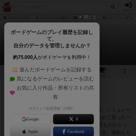
ログイン
閉じる
ボドゲーマTOP
ボードゲームの検索
英国本土決戦
レビュー
ta
ボードゲームのプレイ履歴を記録し
て、
英国本土決戦
自分のデータを管理しませんか？
tamioさんのレビュー
約75,000人
がボドゲーマを利用中！
遊んだボードゲームを記録する
3
2
1
トップ
画像
動画
レビュー
カフェ
気になるゲームのレビューを読む
お気に入り作品・所有リストの共
150名
3名
0
約2ヶ月前
有
ログイン / 会員登録（10秒）
実家で棚卸したゲームの１つで、中学生の時、シミュレー
ションゲームをいくつか試した後に気合い入れて買った一
Google
X
品。Europaシリーズという超弩級のシリーズものの１つ
Apple
Facebook
で、ドイツ軍の英国本土上陸作戦を扱っている。海戦もち