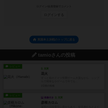
ログイン/会員登録でコメント
ログインする
英国本土決戦のトップに戻る
tamioさんの投稿
レビュー
充実
花火
ずっと前のドイツ年間ゲーム大賞ながら、シンプ
ルで簡単な小ゲームで今でも...
2日前
の投稿
レビュー
画像付き
充実
彦根カロム
滋賀の旧祖母宅に昔からあり、従兄弟たちとよく