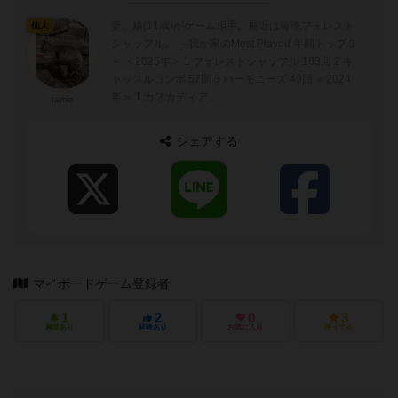
妻、娘(11歳)がゲーム相手。最近は毎晩フォレスト
仙人
シャッフル。 ～我が家のMost Played 年間トップ３
～ ＜2025年＞ 1 フォレストシャッフル 163回 2 キ
ャッスルコンボ 57回 3 ハーモニーズ 49回 ＜2024
年＞ 1 カスカディア ...
tamio
シェアする
マイボードゲーム登録者
1
2
0
3
興味あり
経験あり
お気に入り
持ってる