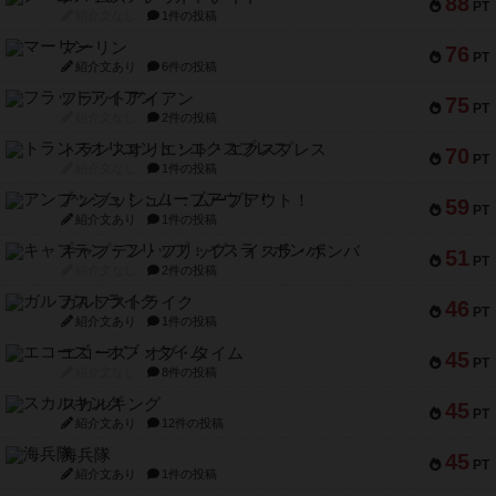
88
PT
紹介文なし
1件の投稿
マーリン
76
PT
紹介文あり
6件の投稿
フラットアイアン
75
PT
紹介文なし
2件の投稿
トランスオリエント・エクスプレス
70
PT
紹介文なし
1件の投稿
アンブッシュ！：ムーブアウト！
59
PT
紹介文あり
1件の投稿
キャプテン・フリップ：イスラ・ボンバ
51
PT
紹介文なし
2件の投稿
ガルフストライク
46
PT
紹介文あり
1件の投稿
エコーズ・オブ・タイム
45
PT
紹介文なし
8件の投稿
スカルキング
45
PT
紹介文あり
12件の投稿
海兵隊
45
PT
紹介文あり
1件の投稿