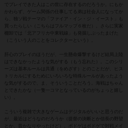
でプレイできた人はこの世に存在するのだろうか。にもか
かわらず、ゲーム関係の仕事してる弟は社会人になってか
ら、独ソ戦テーマの「ファイア・イン・ジ・イースト」も
買ったらしい（こちらはフルマップ６枚だ）。さらに実家
棚卸では「北アフリカ中東戦線」も発掘しぶったまげた
（こういう人のことをコレクターという）。
肝心のプレイのほうだが、一生懸命爆撃するけど結局上陸
はできなかったような気がする（もう忘れた）。このシリ
ーズは基本ルールは共通（をめざす）とのことだが、ヒス
トリカルにするためにいろいろな特殊ルールがあったよう
な気がするので、ま、そういうことだろう。海戦はちゃん
とできたかな（一隻一コマとなっているのがちょっと嬉し
い）。
こういう複雑で大きなゲームはデジタルがいいと思うのだ
が、最近はどうなのだろうか（提督の決断とか信長の野望
とか、昔かなりやったけど）。ボドゲはボドゲで対戦メイ