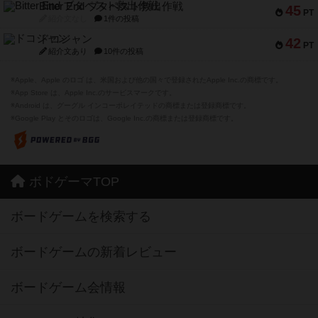
Bitter End ブタペスト救出作戦
45
PT
紹介文なし
1件の投稿
ドコジャン
42
PT
紹介文あり
10件の投稿
※Apple、Apple のロゴ は、米国および他の国々で登録されたApple Inc.の商標です。
※App Store は、Apple Inc.のサービスマークです。
※Android は、グーグル インコーポレイテッドの商標または登録商標です。
※Google Play とそのロゴは、Google Inc.の商標または登録商標です。
ボドゲーマTOP
ボードゲームを検索する
ボードゲームの新着レビュー
ボードゲーム会情報