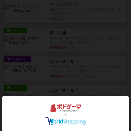
ウイングスパン
期待値を上げすぎた、というのが正直な感想。２
人で何度かプレイ。ここでも...
5分前
by S
レビュー
街コロ通
街コロとの違いは初めから二つサイコロを振れる
など、少しの違いはあるけれ...
約5時間前
by くみ
戦略やコツ
ニューオールド
ゲーム終了時に、「オールドカードとニューカー
ドのどちらもある」 状態に...
約6時間前
by オグランド（Oguland）
レビュー
ニューオールド
ボードゲームを1,000個以上持っているユーザー視
点で良かった点と悪か...
約6時間前
by オグランド（Oguland）
レビュー
デクリプト
プレイ感がしっかりしてるから、超ボードゲーム
やったなって感じ。パーティ...