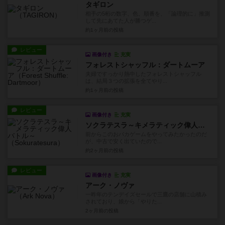
タギロン
相手の5桁の数字、色、順番を、「論理的に」推測
して先にあてた人が勝つゲ...
約1ヶ月前
の投稿
レビュー
画像付き
充実
フォレストシャッフル：ダートムーア
夫婦ですっかり熱中したフォレストシャッフル
は、結局３つの拡張を全てやり...
約1ヶ月前
の投稿
レビュー
画像付き
充実
ソクラテスラ～キメラティック偉人バトル～
前からこのおバカゲームをやってみたかったのだ
が、中古で安く出ていたので...
約2ヶ月前
の投稿
レビュー
画像付き
充実
アーク・ノヴァ
一昨年のテンデイズセールで三鷹の店舗に山積み
されており、娘から「やりた...
2ヶ月前
の投稿