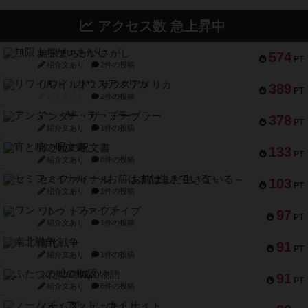
アクセス数 急上昇中
無限まちがいさがし
574
PT
紹介文あり
2件の投稿
リワイルド：サウスアメリカ
389
PT
紹介文なし
2件の投稿
アンダー・ザ・テーブラー
378
PT
紹介文あり
1件の投稿
宵と暁の呪文書
133
PT
紹介文あり
8件の投稿
セミファイナル ～お前はまだ生きている～
103
PT
紹介文あり
1件の投稿
ワン・トゥ・ファイブ
97
PT
紹介文あり
1件の投稿
南北戦争
91
PT
紹介文あり
1件の投稿
ふたつの城の物語
91
PT
紹介文あり
6件の投稿
ノームズ・アット・ナイト