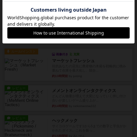
約7時間前
by ヒロ(新！ボードゲーム家族)
レビュー
充実
アルナックの失われし遺跡
アナログ対人プレイ数回。クニツィア先生の名作
「エルドラドを探して」にあ...
約9時間前
by おーちゃん
ルール/インスト
画像付き
充実
マーケットフレッシュ
目的あなたの店先に農産物の木箱を戦略的に積み
重ねて在庫を最大化し、競合...
約13時間前
by jurong
レビュー
メメントオンラインタクティクス
どんどん物量が増えて大変になっていく押し付け
合いが楽しいゲーム盛り上が...
約14時間前
by nekomanma222
レビュー
ヘックメック
サイコロゲームです1から5までの数字と芋虫がか
かれたダイス。これを振っ...
約15時間前
by みいやん