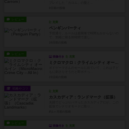
プレイした「カロム」の盤と...
9日前
の投稿
レビュー
充実
ペンギンパーティ
予想通り、ルールは超簡単で時間もかからないの
で、気軽に寝る前時間で楽し...
16日前
の投稿
レビュー
画像付き
充実
ミクロマクロ：クライムシティ オールイン
ボドゲーマさんのセールに出ていて、これは子ど
もに刺さりそうだと即ポチっ...
23日前
の投稿
戦略やコツ
充実
カスカディア：ランドマーク（拡張）
夫婦でどっぷりハマったカスカディアだが、この
拡張でシナリオモードに取り...
約1ヶ月前
の投稿
レビュー
画像付き
充実