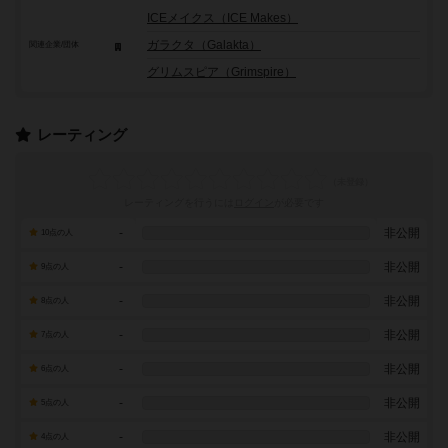
ICEメイクス（ICE Makes）
ガラクタ（Galakta）
関連企業/団体
グリムスピア（Grimspire）
レーティング
レーティングを行うには
ログイン
が必要です
-
非公開
10点の人
-
非公開
9点の人
-
非公開
8点の人
-
非公開
7点の人
-
非公開
6点の人
-
非公開
5点の人
-
非公開
4点の人