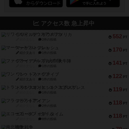
アクセス数 急上昇中
リワイルド：サウスアメリカ
552
PT
紹介文なし
2件の投稿
マーケットフレッシュ
170
PT
紹介文あり
1件の投稿
ファイアー・ブルズ / 火牛陣
141
PT
紹介文なし
1件の投稿
ワン・トゥ・ファイブ
122
PT
紹介文あり
1件の投稿
トランスオリエント・エクスプレス
119
PT
紹介文なし
1件の投稿
フラットアイアン
118
PT
紹介文なし
2件の投稿
エコーズ・オブ・タイム
118
PT
紹介文なし
8件の投稿
南北戦争