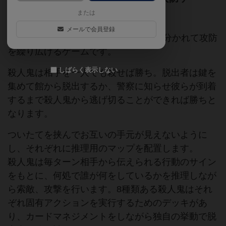
ム。
または
メールで会員登録
怪しい館の中で、殺人鬼1対脱出者3に分かれて攻防
を繰り広げるゲームです。
しばらく表示しない
殺人鬼は相手を一人でも殺せば勝ち。脱出者は鍵を
集めて館から脱出するか、警察に知らせ彼らが到着
するまで殺人鬼から逃げ切ることができれば勝ちと
なります。
ついたてを挟んでお互いの手元が見えないように
し、それぞれに推理用のマップを配置します。
殺人鬼は毎ターン相手から伝えられる行動のサイン
をもとに、何処で誰が何をしているかを推理しなが
ら索敵、攻撃を行います。8種類ある殺人鬼はそれ
ぞれ固有アクションを実行するためのデッキがあ
り、カードマネジメントをしながら独自の挙動で脱