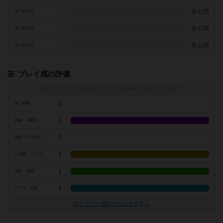
-
非公開
3点の人
-
非公開
2点の人
-
非公開
1点の人
プレイ感の評価
トグルスイッチを押すとプレイ感（
※
）の投票ができます
0
運・確率
1
戦略・判断力
0
交渉・立ち回り
1
心理戦・ブラフ
1
攻防・戦闘
1
アート・外見
似たプレイ感のゲームを探す→