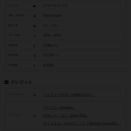
テラースケープ
タイトル
Terrorscape
原題・英題表記
2人～4人
参加人数
30分～45分
プレイ時間
14歳から
対象年齢
2023年～
発売時期
未登録
参考価格
クレジット
ジェフリーCCH（Jeffrey CCH）
ゲームデザイン
アレプコ（Arepko）
ロキシー・ダイ（Roxy Dai）
アートワーク
サミュエル・ホロヴィッツ（Samuel Horowitz）