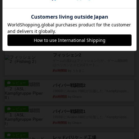
レビュー
画像付き
オラニエンブルガー運河
存在をうっすらと認識していたけど、セールやっ
てて、2人専用でワカプレと...
約3時間前
by みいやん
レビュー
画像付き
充実
フィッシェン2
ゲームの流れはフィッシェンだが、ゲーム開始時
はペリカンとエビの2スート...
約4時間前
by うらまこ
レビュー
パイパー戦闘団2
1996年にAvalon Hill社が出版した『Kampfgruppe...
約4時間前
by Chaco
レビュー
パイパー戦闘団1
1993年にAvalon Hill社が出版した『Kampfgruppe...
約4時間前
by Chaco
レビュー
レッドバリケ－ド工場