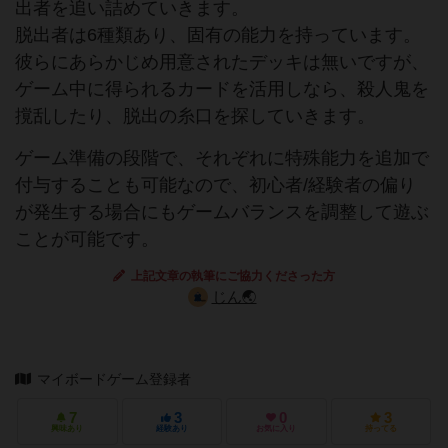
出者を追い詰めていきます。
脱出者は6種類あり、固有の能力を持っています。
彼らにあらかじめ用意されたデッキは無いですが、
ゲーム中に得られるカードを活用しなら、殺人鬼を
撹乱したり、脱出の糸口を探していきます。
ゲーム準備の段階で、それぞれに特殊能力を追加で
付与することも可能なので、初心者/経験者の偏り
が発生する場合にもゲームバランスを調整して遊ぶ
ことが可能です。
上記文章の執筆にご協力くださった方
じん🌏
マイボードゲーム登録者
7
3
0
3
興味あり
経験あり
お気に入り
持ってる