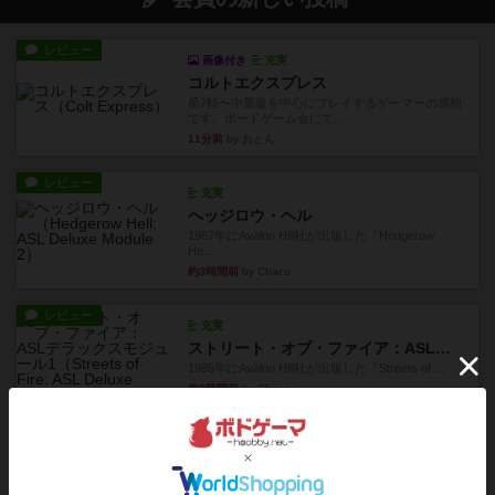
レビュー
画像付き
充実
コルトエクスプレス
星7軽〜中量級を中心にプレイするゲーマーの感想
です。ボードゲーム会にて...
11分前
by おとん
レビュー
充実
ヘッジロウ・ヘル
1987年にAvalon Hill社が出版した『Hedgerow
He...
約3時間前
by Chaco
レビュー
充実
ストリート・オブ・ファイア：ASLデラックスモジュール1
1985年にAvalon Hill社が出版した『Streets of ...
約3時間前
by Chaco
レビュー
ペガサス橋
1997年にAvalon Hill社が出版した『Pegasus Bri...
約3時間前
by Chaco