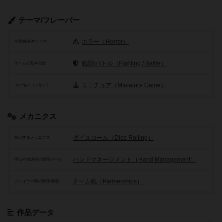
テーマ/フレーバー
ホラー（Horror）
世界観/基本テーマ
戦闘/バトル（Fighting / Battle）
ゲームの基本目的
ミニチュア（Miniature Game）
その他のコンセプト
メカニクス
ダイスロール（Dice Rolling）
頻出するメカニクス
ハンドマネージメント（Hand Management）
得点や資源等の獲得ルール
チーム戦（Partnerships）
プレイヤー間の関係/状態
作品データ