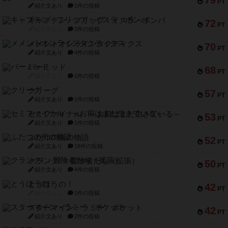
79
PT
紹介文あり
1件の投稿
キャプテン・フリップ：イスラ・ボンバ
72
PT
紹介文なし
2件の投稿
メメントオンラインタクティクス
70
PT
紹介文あり
4件の投稿
パーミッド
68
PT
紹介文なし
1件の投稿
クリーグ
57
PT
紹介文あり
1件の投稿
セミファイナル ～お前はまだ生きている～
53
PT
紹介文あり
1件の投稿
ふたつの街の物語
52
PT
紹介文あり
18件の投稿
クランク! ：冒険者たち（拡張）
50
PT
紹介文あり
4件の投稿
とうほうの！
42
PT
紹介文なし
1件の投稿
スターマイン・ラミー ポケット
42
PT
紹介文あり
2件の投稿