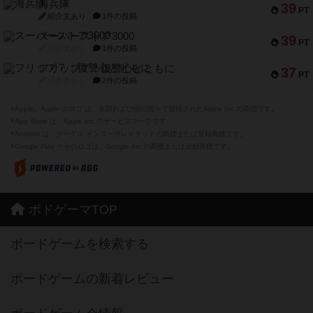
海兵隊
39
PT
紹介文あり
1件の投稿
スーパーストア3000
39
PT
紹介文なし
1件の投稿
フリップ７：復讐心とともに
37
PT
紹介文なし
2件の投稿
※Apple、Apple のロゴ は、米国および他の国々で登録されたApple Inc.の商標です。
※App Store は、Apple Inc.のサービスマークです。
※Android は、グーグル インコーポレイテッドの商標または登録商標です。
※Google Play とそのロゴは、Google Inc.の商標または登録商標です。
ボドゲーマTOP
ボードゲームを検索する
ボードゲームの新着レビュー