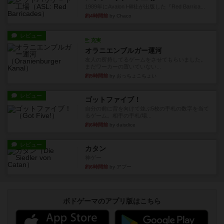
1989年にAvalon Hill社が出版した『Red Barrica...
約4時間前
by Chaco
レビュー
充実
オラニエンブルガー運河
友人の所持してるゲームをさせてもらいました。
まだワーカーの置いていない...
約5時間前
by おっちょこちょい
レビュー
ゴットファイブ！
自分の前に背を向けて並ぶ5枚の手札の数字を当て
るゲーム。相手の手札/場...
約6時間前
by daisdice
レビュー
カタン
神ゲー
約6時間前
by アプー
ボドゲーマのアプリ版はこちら