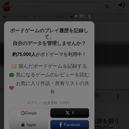
ログイン
閉じる
ボドゲーマTOP
ボードゲームの検索
テラースケープ
ボードゲームのプレイ履歴を記録し
て、
自分のデータを管理しませんか？
テラースケープ
約75,000人
がボドゲーマを利用中！
Terrorscape
遊んだボードゲームを記録する
気になるゲームのレビューを読む
お気に入り作品・所有リストの共
有
1
トップ
画像
動画
レビュー
カフェ
ログイン / 会員登録（10秒）
Google
X
殺せ、あるいは脱出せよ！相手の軌跡を頼り
Apple
Facebook
に目的を達成し勝利を目指す推理攻防ゲー