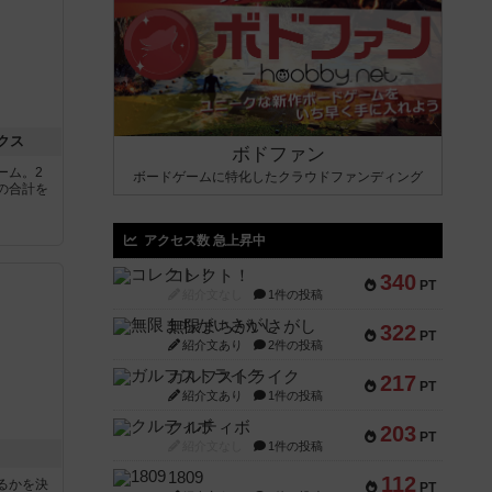
クス
ボドファン
ーム。2
ボードゲームに特化したクラウドファンディング
の合計を
アクセス数 急上昇中
コレクト！
340
PT
紹介文なし
1件の投稿
無限まちがいさがし
322
PT
紹介文あり
2件の投稿
ガルフストライク
217
PT
紹介文あり
1件の投稿
クルティボ
203
PT
紹介文なし
1件の投稿
1809
112
るかを決
PT