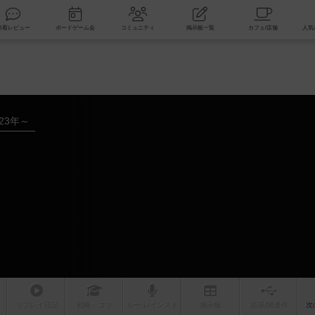
索
新着レビュー
ボードゲーム会
コミュニティ
掲示板一覧
023年～
リプレイ
日記
戦略
・コツ
ルール
/インスト
掲示板
拡張/関連
作
次