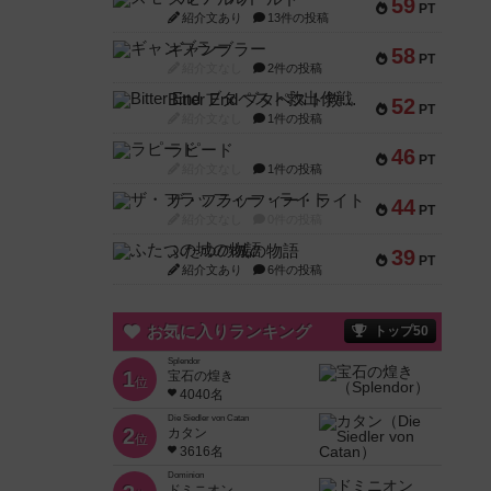
59
PT
紹介文あり
13件の投稿
ギャンブラー
58
PT
紹介文なし
2件の投稿
Bitter End ブタペスト救出作戦
52
PT
紹介文なし
1件の投稿
ラピード
46
PT
紹介文なし
1件の投稿
ザ・フラッフィー・ライト
44
PT
紹介文なし
0件の投稿
ふたつの城の物語
39
PT
紹介文あり
6件の投稿
お気に入りランキング
トップ50
Splendor
1
宝石の煌き
位
4040名
Die Siedler von Catan
2
カタン
位
3616名
Dominion
ドミニオン