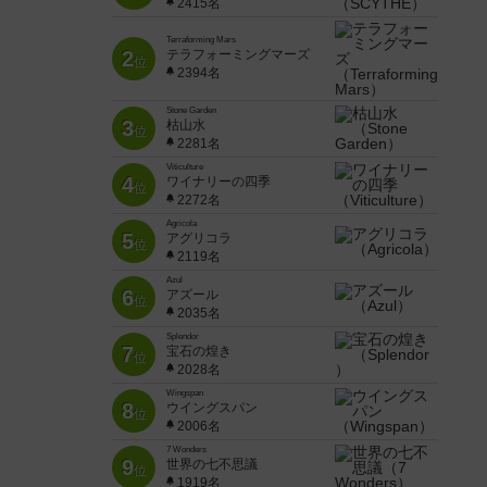
2415名
Terraforming Mars
2
テラフォーミングマーズ
位
2394名
Stone Garden
3
枯山水
位
2281名
Viticulture
4
ワイナリーの四季
位
2272名
Agricola
5
アグリコラ
位
2119名
Azul
6
アズール
位
2035名
Splendor
7
宝石の煌き
位
2028名
Wingspan
8
ウイングスパン
位
2006名
7 Wonders
9
世界の七不思議
位
1919名