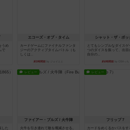
ブ
エコーズ・オブ・タイム
シャット・ザ・ボッ
をうめ
カードゲームにファイナルファンタ
とてもシンプルなダイスゲ
ムで
ジーのアクティブタイムバトル（も
つのダイスを振って、出目
しくは...
自分の...
約5時間前
by ジェイとと
約6時間前
by OSAっち
レビュー
レビュー
ファイアー・ブルズ / 火牛陣
フリップ７
出版した
火牛を引き連れて敵を殲滅させる。
カードをめくるかパスをす