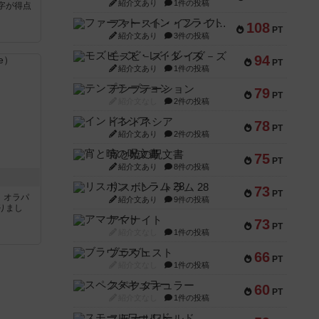
紹介文あり
1件の投稿
字が得点
ファースト・イン・フライト
108
PT
紹介文あり
3件の投稿
モズビ－ズ・レイダ－ズ
94
PT
紹介文あり
1件の投稿
テンプテーション
79
PT
紹介文なし
2件の投稿
インドネシア
78
PT
紹介文あり
2件の投稿
宵と暁の呪文書
75
PT
紹介文あり
8件の投稿
リスボン・トラム 28
73
PT
す。オラパ
紹介文あり
9件の投稿
りまし
アマナイト
73
PT
紹介文なし
1件の投稿
ブラヴェスト
66
PT
紹介文なし
1件の投稿
スペクタキュラー
60
PT
紹介文なし
1件の投稿
スモールワールド