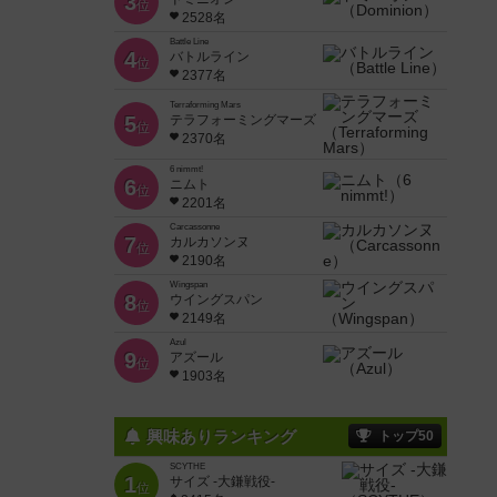
3
位
2528名
Battle Line
4
バトルライン
位
2377名
Terraforming Mars
5
テラフォーミングマーズ
位
2370名
6 nimmt!
6
ニムト
位
2201名
Carcassonne
7
カルカソンヌ
位
2190名
Wingspan
8
ウイングスパン
位
2149名
Azul
9
アズール
位
1903名
興味ありランキング
トップ50
SCYTHE
1
サイズ -大鎌戦役-
位