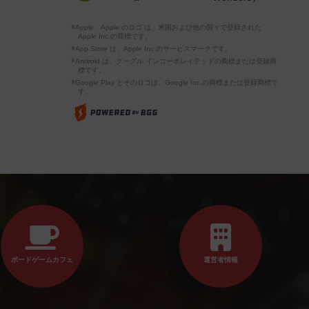
※Apple、Apple のロゴ は、米国および他の国々で登録された
Apple Inc.の商標です。
※App Store は、Apple Inc.のサービスマークです。
※Android は、グーグル インコーポレイテッドの商標または登録商
標です。
※Google Play とそのロゴは、Google Inc.の商標または登録商標で
す。
ボードゲームカフェ
運営者情報