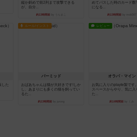
縦か斜めで前2列まで攻撃できる
めてパスした時のカード数
が、自分...
になる...
約13時間前
by うらまこ
約13時間前
by mob567
ルール/インスト
レビュー
パーミッド
オラパ・マイン
出版した
おばあちゃんは猫が大好きです!しか
お気に入りのplayte製で
し、あまりにも多くの猫を飼ってい
スペースからやり、気に入
るた...
た...
約13時間前
by jurong
約14時間前
by くみ