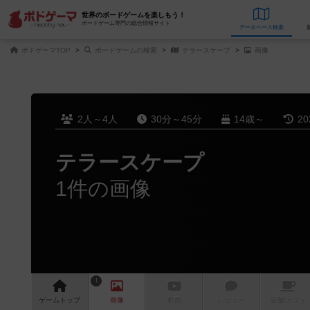
世界のボードゲームを楽しもう！
ボードゲーム専門の総合情報サイト
データベース
検
ボドゲーマTOP
ボードゲームの検索
テラースケープ
画像
2人～4人
30分～45分
14歳～
2
テラースケープ
1件の画像
1
ゲーム
トップ
画像
動画
レビュー
店舗/
カフェ