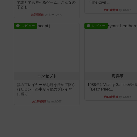
で誰とでも遊べるゲーム。こんなの
『The Civil ...
子ども...
約11時間前
by Chaco
約7時間前
by おーちゃん
レビュー
レビュー
コンセプト
海兵隊
親のプレイヤーがお題を決めて限ら
1988年にVictory Gamesが
れたヒントの中から他のプレイヤー
『Leathernec...
に当て...
約13時間前
by Chaco
約13時間前
by mob567