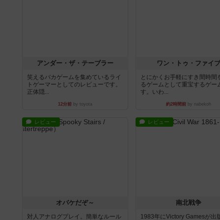
アンダー・ザ・テーブラー
ワン・トゥ・ファイ
笑えるバカゲームを集めているライ
とにかくお手軽にすき間時間
トゲーマーとしてのレビューです。
るゲームとして重宝するゲー
正体隠...
す。いわ...
12分前
by toyota
約2時間前
by nabekoh
レビュー
レビュー
オバケだぞ～
南北戦争
対人アナログプレイ。簡単なルール
1983年にVictory Gamesが