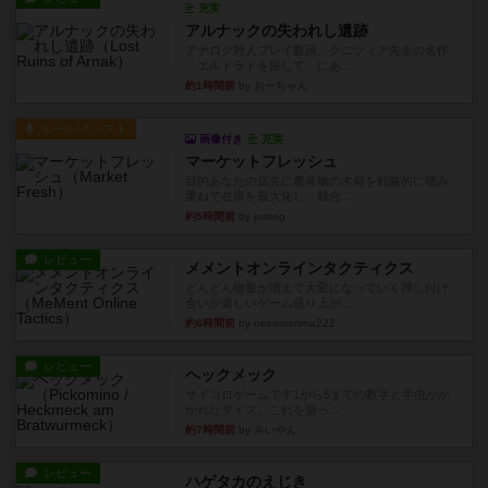
充実
アルナックの失われし遺跡
アナログ対人プレイ数回。クニツィア先生の名作
「エルドラドを探して」にあ...
約1時間前
by おーちゃん
ルール/インスト
画像付き
充実
マーケットフレッシュ
目的あなたの店先に農産物の木箱を戦略的に積み
重ねて在庫を最大化し、競合...
約5時間前
by jurong
レビュー
メメントオンラインタクティクス
どんどん物量が増えて大変になっていく押し付け
合いが楽しいゲーム盛り上が...
約6時間前
by nekomanma222
レビュー
ヘックメック
サイコロゲームです1から5までの数字と芋虫がか
かれたダイス。これを振っ...
約7時間前
by みいやん
レビュー
ハゲタカのえじき