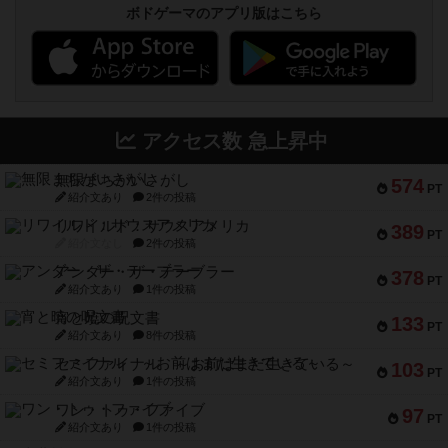
ボドゲーマのアプリ版はこちら
アクセス数 急上昇中
無限まちがいさがし
574
PT
紹介文あり
2件の投稿
リワイルド：サウスアメリカ
389
PT
紹介文なし
2件の投稿
アンダー・ザ・テーブラー
378
PT
紹介文あり
1件の投稿
宵と暁の呪文書
133
PT
紹介文あり
8件の投稿
セミファイナル ～お前はまだ生きている～
103
PT
紹介文あり
1件の投稿
ワン・トゥ・ファイブ
97
PT
紹介文あり
1件の投稿