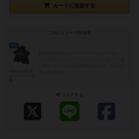
カートに追加する
このレビューの投稿者
国王
栃木県宇都宮市にあるボードゲームカフェ｢キャッ
ト｣の広報 イベンターを行っております ボドゲの個
人的なレビューやお店の雰囲気を伝えていきたいと
KESUKE@BCキ
考えております
ャットイベント広
報
シェアする