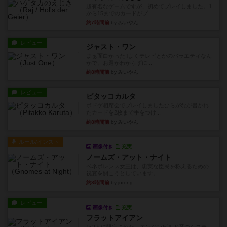
超有名なゲームですが、初めてプレイしました。1
から15までのカードがプ...
約7時間前
by みいやん
レビュー
ジャスト・ワン
まぁ面白かった‼️よくテレビとかのバラエティなん
かで、お題がわからずに...
約8時間前
by みいやん
レビュー
ピタッコカルタ
ボドゲ相席会でプレイしましたひらがなが書かれ
たカードを2枚まで手をつけ...
約8時間前
by みいやん
ルール/インスト
画像付き
充実
ノームズ・アット・ナイト
ベネボレンス女王は、忠実な臣民を称えるための
祝宴を開こうとしています。...
約8時間前
by jurong
レビュー
画像付き
充実
フラットアイアン