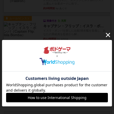
1~2人に限定された、エンジンビルド系のシステ
ム選んだ企業ボードに街で...
約9時間前
by あくり
ルール/インスト
画像付き
充実
キャプテン・フリップ：イスラ・ボンバ
イスラ・ボンバを探しに出航!潜水艦を装備し、あ
なたの乗組員を監獄から解...
約12時間前
by jurong
ルール/インスト
画像付き
充実
トランスオリエント・エクスプレス
乗客の皆様、トランスオリエント・エクスプレス
にご乗車ありがとうございま...
約12時間前
by jurong
レビュー
画像付き
充実
フラットアイアン
世界に浸れる度 ☆☆☆☆★楽しさ ☆☆☆☆★
タイパ ☆☆☆☆☆マンハッ...
約14時間前
by DKnewyork