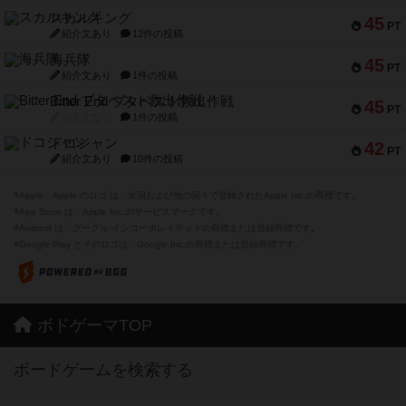
スカルキング
45
PT
紹介文あり
12件の投稿
海兵隊
45
PT
紹介文あり
1件の投稿
Bitter End ブタペスト救出作戦
45
PT
紹介文なし
1件の投稿
ドコジャン
42
PT
紹介文あり
10件の投稿
※Apple、Apple のロゴ は、米国および他の国々で登録されたApple Inc.の商標です。
※App Store は、Apple Inc.のサービスマークです。
※Android は、グーグル インコーポレイテッドの商標または登録商標です。
※Google Play とそのロゴは、Google Inc.の商標または登録商標です。
ボドゲーマTOP
ボードゲームを検索する