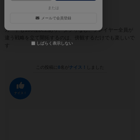
ング)です。
または
メールで会員登録
カードも100種以上あり、ダブりなし、プレイヤー全員が
違う戦略を立て開拓するのは、傍観するだけでも楽しいで
しばらく表示しない
す
この投稿に
0
名が
ナイス！
しました
ナイス！