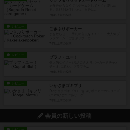
サクラダリセットカードゲーム
原作分からなくてもゲームとしてとても楽しめ
る。異能を駆使しつつ、自分に...
7年以上前
の投稿
レビュー
ごきぶりポーカー
まき散らせ！！手札の害虫を！！！！！大人気ブ
ラフゲーム「ごきぶりポーカ...
7年以上前
の投稿
レビュー
ブラフ・ユー！
個人的なイメージは｢ごきぶりポーカー｣｢チャオ
チャオ｣に近い。ブラフを...
7年以上前
の投稿
レビュー
いかさまゴキブリ
｢いかさまゴキブリ｣ごきぶりポーカーのシリーズ
(？)のひとつであり、ゲ...
7年以上前
の投稿
会員の新しい投稿
レビュー