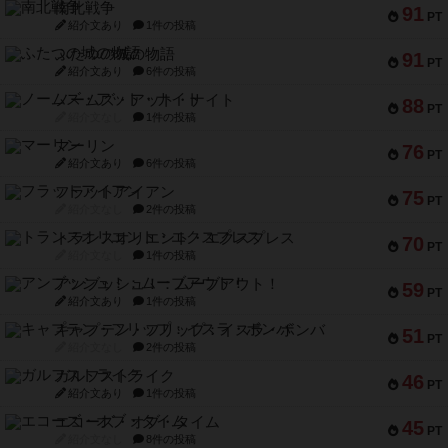
南北戦争
91
PT
紹介文あり
1件の投稿
ふたつの城の物語
91
PT
紹介文あり
6件の投稿
ノームズ・アット・ナイト
88
PT
紹介文なし
1件の投稿
マーリン
76
PT
紹介文あり
6件の投稿
フラットアイアン
75
PT
紹介文なし
2件の投稿
トランスオリエント・エクスプレス
70
PT
紹介文なし
1件の投稿
アンブッシュ！：ムーブアウト！
59
PT
紹介文あり
1件の投稿
キャプテン・フリップ：イスラ・ボンバ
51
PT
紹介文なし
2件の投稿
ガルフストライク
46
PT
紹介文あり
1件の投稿
エコーズ・オブ・タイム
45
PT
紹介文なし
8件の投稿