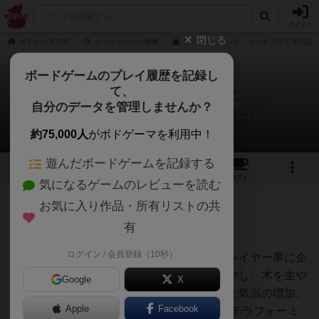
ログイン
閉じる
ボドゲーマTOP
ボードゲームの検索
テラフォーミング・マーズ 完全日本語版の
ボードゲームのプレイ履歴を記録し
て、
テラフォーミングマーズ
自分のデータを管理しませんか？
KESUKE@BCキャットイベント広報さんのレビュー
約75,000人
がボドゲーマを利用中！
遊んだボードゲームを記録する
92
7
102
337
トップ
画像
動画
レビュー
カフェ
気になるゲームのレビューを読む
お気に入り作品・所有リストの共
604名
0名
0
7年以上前
有
ログイン / 会員登録（10秒）
火星を開拓するドラフトカードゲーム、プレイヤー事に企
業を持ち、個々のスキルを活かして水を増やし、木を生や
Google
X
し、都市を開拓する。終了条件は酸素濃度と気温の増加、
Apple
Facebook
水の生成つまり人が住める環境になること(テラフォーミ