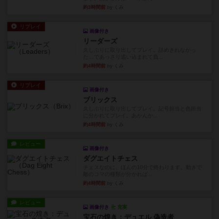
約3時間前
by くみ
リプレイ
画像付き
リーダーズ
久しぶりに取り出してプレイ。詰めきれなかっ
た…であっさり追い込まれて負...
約4時間前
by くみ
リプレイ
画像付き
ブリックス
久しぶりに取り出してプレイ。記号担当と色担当
に分かれてプレイ。あかんか...
約4時間前
by くみ
レビュー
画像付き
ダグエイトチェス
チェスなのに、ほんの10分で終わります。動きで
敵のコマの種類が分かれば...
約4時間前
by くみ
レビュー
画像付き
充実
宝石の煌き：デュエル 偽造者