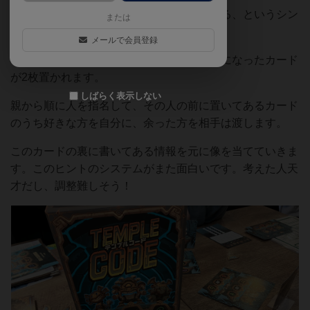
どの像がどの順番で書いてあるのかを当てる、というシン
または
プルなゲームです。
メールで会員登録
ラウンド準備で各プレーヤーの前に表向きになったカード
が2枚置かれます。
しばらく表示しない
親から順に人を指名して、その人の前に置いてあるカード
のうち好きな方を自分に、余った方を相手は渡します。
このカードの裏に書いてある情報を元に像を当てていきま
す。このヒントのシステムがまた面白いです。考えた人天
才だし、調整難しそう！