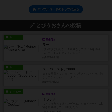
テンプルコードのトップに戻る
とびうおさんの投稿
レビュー
画像付き
ラー
だいすきな競りゲー！競りをしてタイルを獲得
し、セットコレクションしよう...
約1年前
の投稿
レビュー
スーパーストア3000
タイル配置とマジョリティお客さんのアクリル駒
がとにかくかわいい、タイル...
約1年前
の投稿
レビュー
画像付き
ミラテル
じっくり遊べる紙ペンゲーム。シェイカーから木
駒を振り出して、連続した３...
1年以上前
の投稿