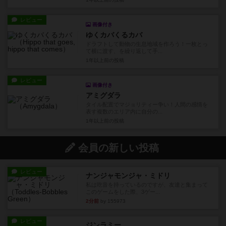
レビュー
画像付き
ゆくカバくるカバ
ドラフトして動物の生息地域を作ろう！一枚とっ
て横に渡す、を繰り返して手...
1年以上前
の投稿
レビュー
画像付き
アミグダラ
タイル配置でマジョリティー争い！人間の感情を
表す複数のエリア内に自分の...
1年以上前
の投稿
会員の新しい投稿
レビュー
ナンジャモンジャ・ミドリ
私は吃音を持っているのですが、友達と集まって
このゲームをした際、3ゲー...
2分前
by 155973
レビュー
ジンラミー