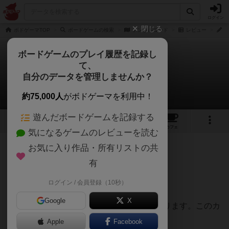
ログイン
閉じる
ボドゲーマTOP
ボードゲームの検索
テンプルコード
レビュー
と
ボードゲームのプレイ履歴を記録し
て、
テンプルコード
自分のデータを管理しませんか？
とびうおさんのレビュー
約75,000人
がボドゲーマを利用中！
遊んだボードゲームを記録する
1
3
20
トップ
画像
動画
レビュー
カフェ
気になるゲームのレビューを読む
お気に入り作品・所有リストの共
300名
1名
約1年前
有
ログイン / 会員登録（10秒）
シンプルで面白い
Google
X
配られたカードの表には像が三体書いてあります。このカ
ードの表を見てはいけません。
Apple
Facebook