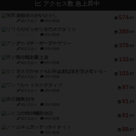
アクセス数 急上昇中
無限まちがいさがし
574
PT
紹介文あり
2件の投稿
リワイルド：サウスアメリカ
389
PT
紹介文なし
2件の投稿
アンダー・ザ・テーブラー
378
PT
紹介文あり
1件の投稿
宵と暁の呪文書
133
PT
紹介文あり
8件の投稿
セミファイナル ～お前はまだ生きている～
103
PT
紹介文あり
1件の投稿
ワン・トゥ・ファイブ
97
PT
紹介文あり
1件の投稿
南北戦争
91
PT
紹介文あり
1件の投稿
ふたつの城の物語
91
PT
紹介文あり
6件の投稿
ノームズ・アット・ナイト
88
PT
紹介文なし
1件の投稿