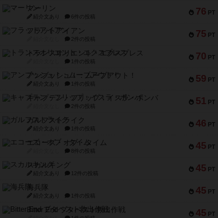
マーリン
76
PT
紹介文あり
6件の投稿
フラットアイアン
75
PT
紹介文なし
2件の投稿
トランスオリエント・エクスプレス
70
PT
紹介文なし
1件の投稿
アンブッシュ！：ムーブアウト！
59
PT
紹介文あり
1件の投稿
キャプテン・フリップ：イスラ・ボンバ
51
PT
紹介文なし
2件の投稿
ガルフストライク
46
PT
紹介文あり
1件の投稿
エコーズ・オブ・タイム
45
PT
紹介文なし
8件の投稿
スカルキング
45
PT
紹介文あり
12件の投稿
海兵隊
45
PT
紹介文あり
1件の投稿
Bitter End ブタペスト救出作戦
45
PT