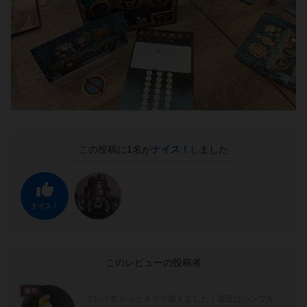
この投稿に
1
名が
ナイス！
しました
ナイス！
このレビューの投稿者
皇帝
プレイ数やっと４００超えました！最近はシンプル