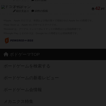
紹介文なし
1件の投稿
ドコジャン
42
PT
紹介文あり
10件の投稿
※Apple、Apple のロゴ は、米国および他の国々で登録されたApple Inc.の商標です。
※App Store は、Apple Inc.のサービスマークです。
※Android は、グーグル インコーポレイテッドの商標または登録商標です。
※Google Play とそのロゴは、Google Inc.の商標または登録商標です。
ボドゲーマTOP
ボードゲームを検索する
ボードゲームの新着レビュー
ボードゲーム会情報
メカニクス特集