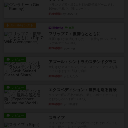
トランプで遊べる2人対戦の麻雀風ゲームです。
10枚の手札で、同じスーツ...
約2時間前
by OSAっち
ルール/インスト
画像付き
充実
フリップ７：復讐心とともに
概要Flip 7が復活しました――復讐を伴って!オリ
ジナルゲームの楽し...
約2時間前
by jurong
レビュー
アズール：シントラのステンドグラス
大好きなアズールシリーズ。ステンドグラスを作
っていきます✨1部より自由...
約3時間前
by しんたろ
レビュー
エクスペディション：世界を巡る冒険
クラマー氏の不朽の名作。新しいボードゲームほ
どおもしろいはず？いいえ。...
約3時間前
by 田中昌平
レビュー
スライプ
メインコマ一つサブコマ四つでそれぞれプレイし
ます。動かし方はコマか壁に...