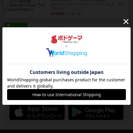
筆者が最も好きな2人用ボードゲームである『宝石
の煌めき デュエル』に、...
約5時間前
by 手動人形
レビュー
充実
クランク! ：冒険者たち（拡張）
クランク！のプレイヤーごとに能力の違うキャラ
クターを使用できるようにな...
約6時間前
by ぽっぽーくるっぽー
レビュー
ワイアームスパン
初プレイの感想です。ウイングスパン履修済のコ
メントとなります。ウイング...
約6時間前
by daisdice
ボドゲーマのアプリ版はこちら