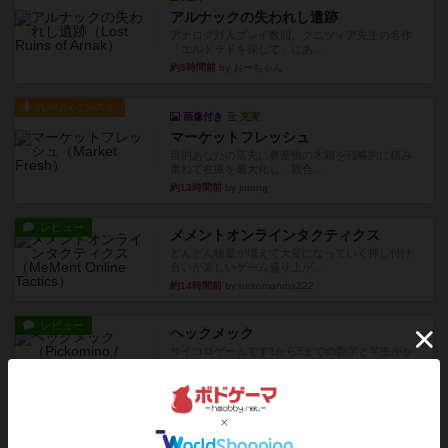
アルナックの失われし遺跡
アナログ対人プレイ数回。クニツィア先生の名作
「エルドラドを探して」にあ...
約9時間前
by おーちゃん
ルール/インスト
画像付き
充実
マーケットフレッシュ
目的あなたの店先に農産物の木箱を戦略的に積み
重ねて在庫を最大化し、競合...
約13時間前
by jurong
レビュー
メメントオンラインタクティクス
どんどん物量が増えて大変になっていく押し付け
合いが楽しいゲーム盛り上が...
約14時間前
by nekomanma222
レビュー
ヘックメック
サイコロゲームです1から5までの数字と芋虫がか
かれたダイス。これを振っ...
約15時間前
by みいやん
レビュー
ハゲタカのえじき