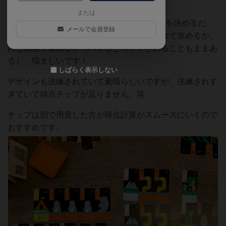
ります。
または
これを3ラウンド繰り返して合計得点で勝者を決めるだ
メールで会員登録
け！シンプル！だけど肉食で攻めるか、草食で攻めるか、
同じ動物で攻めるか（バレるとカットされることもままあ
る）、悩ましいです！
しばらく表示しない
デザインも洗練されていて素晴らしいですが、洗練されす
ぎていて得点チップが足りません。笑
チップは別で用意した方が得点計算がスムーズにいくので
おすすめです。