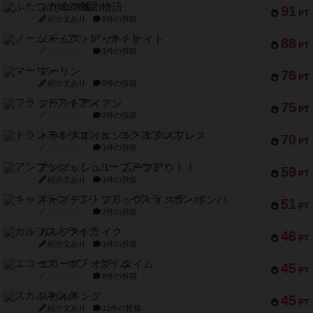
ふたつの城の物語
91
PT
紹介文あり
6件の投稿
ノームズ・アット・ナイト
88
PT
紹介文なし
1件の投稿
マーリン
76
PT
紹介文あり
6件の投稿
フラットアイアン
75
PT
紹介文なし
2件の投稿
トランスオリエント・エクスプレス
70
PT
紹介文なし
1件の投稿
アンブッシュ！：ムーブアウト！
59
PT
紹介文あり
1件の投稿
キャプテン・フリップ：イスラ・ボンバ
51
PT
紹介文なし
2件の投稿
ガルフストライク
46
PT
紹介文あり
1件の投稿
エコーズ・オブ・タイム
45
PT
紹介文なし
8件の投稿
スカルキング
45
PT
紹介文あり
12件の投稿