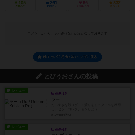
105
361
66
332
興味あり
経験あり
お気に入り
持ってる
コメントが不可、表示されない設定となっております
ゆくカバくるカバのトップに戻る
とびうおさんの投稿
レビュー
画像付き
ラー
だいすきな競りゲー！競りをしてタイルを獲得
し、セットコレクションしよう...
約1年前
の投稿
レビュー
画像付き