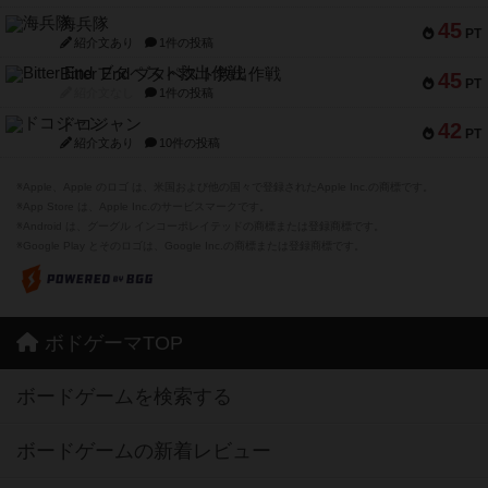
海兵隊
45
PT
紹介文あり
1件の投稿
Bitter End ブタペスト救出作戦
45
PT
紹介文なし
1件の投稿
ドコジャン
42
PT
紹介文あり
10件の投稿
※Apple、Apple のロゴ は、米国および他の国々で登録されたApple Inc.の商標です。
※App Store は、Apple Inc.のサービスマークです。
※Android は、グーグル インコーポレイテッドの商標または登録商標です。
※Google Play とそのロゴは、Google Inc.の商標または登録商標です。
ボドゲーマTOP
ボードゲームを検索する
ボードゲームの新着レビュー