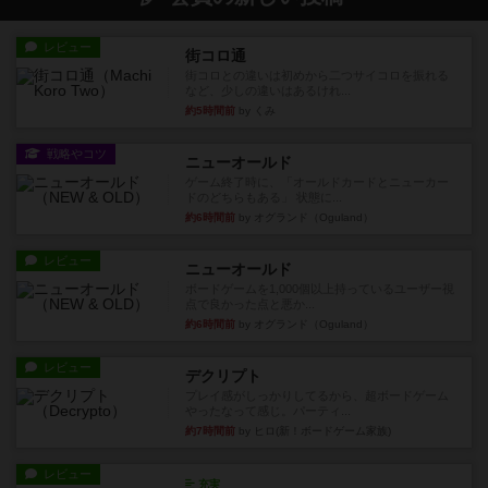
レビュー
街コロ通
街コロとの違いは初めから二つサイコロを振れる
など、少しの違いはあるけれ...
約5時間前
by くみ
戦略やコツ
ニューオールド
ゲーム終了時に、「オールドカードとニューカー
ドのどちらもある」 状態に...
約6時間前
by オグランド（Oguland）
レビュー
ニューオールド
ボードゲームを1,000個以上持っているユーザー視
点で良かった点と悪か...
約6時間前
by オグランド（Oguland）
レビュー
デクリプト
プレイ感がしっかりしてるから、超ボードゲーム
やったなって感じ。パーティ...
約7時間前
by ヒロ(新！ボードゲーム家族)
レビュー
充実