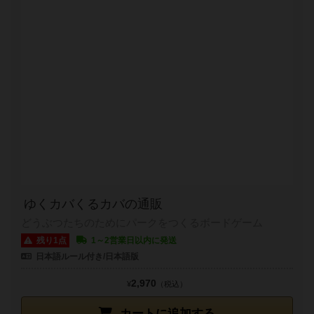
ゆくカバくるカバの通販
どうぶつたちのためにパークをつくるボードゲーム
残り1点
1～2営業日以内に発送
日本語ルール付き/日本語版
2,970
¥
（税込）
カートに追加する