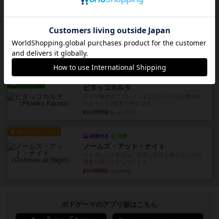
超有名なゲームですが、初めてプレイしました。1
から15までのカードがプ...
約15時間前
by みいやん
レビュー
ジャスト・ワン
まぁ面白かった‼️よくテレビとかのバラエティなん
かで、お題がわからずに...
約15時間前
by みいやん
レビュー
ピタッコカルタ
ボドゲ相席会でプレイしましたひらがなが書かれ
たカードを2枚まで手をつけ...
約15時間前
by みいやん
ルール/インスト
画像付き
充実
ノームズ・アット・ナイト
ベネボレンス女王は、忠実な臣民を称えるための
祝宴を開こうとしています。...
約16時間前
by jurong
ボドゲーマのアプリ版はこちら