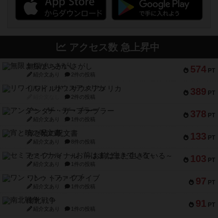
アクセス数 急上昇中
無限まちがいさがし
574
PT
紹介文あり
2件の投稿
リワイルド：サウスアメリカ
389
PT
紹介文なし
2件の投稿
アンダー・ザ・テーブラー
378
PT
紹介文あり
1件の投稿
宵と暁の呪文書
133
PT
紹介文あり
8件の投稿
セミファイナル ～お前はまだ生きている～
103
PT
紹介文あり
1件の投稿
ワン・トゥ・ファイブ
97
PT
紹介文あり
1件の投稿
南北戦争
91
PT
紹介文あり
1件の投稿