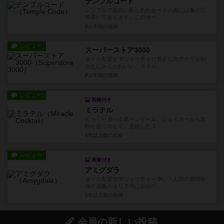
テンプルコード
シンプルで面白い配られたカードの表には像が三
体書いてあります。このカー...
約1年前
の投稿
レビュー
スーパーストア3000
タイル配置とマジョリティお客さんのアクリル駒
がとにかくかわいい、タイル...
約1年前
の投稿
レビュー
画像付き
ミラテル
じっくり遊べる紙ペンゲーム。シェイカーから木
駒を振り出して、連続した３...
1年以上前
の投稿
レビュー
画像付き
アミグダラ
タイル配置でマジョリティー争い！人間の感情を
表す複数のエリア内に自分の...
1年以上前
の投稿
会員の新しい投稿