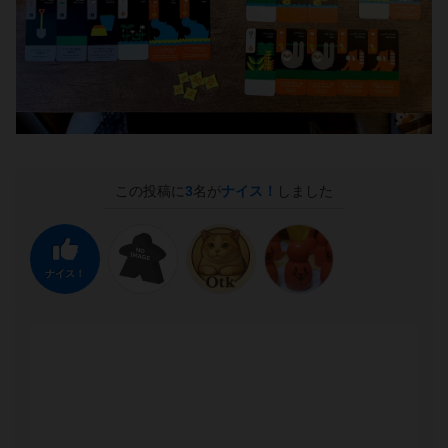
この投稿に
3
名が
ナイス！
しました
ナイス！