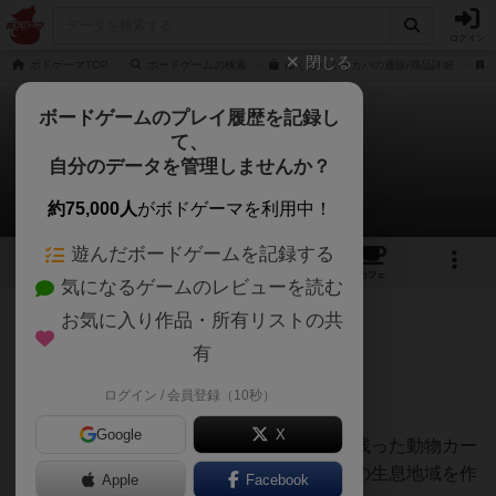
ログイン
閉じる
ボドゲーマTOP
ボードゲームの検索
ゆくカバくるカバの通販/商品詳細
ボードゲームのプレイ履歴を記録し
て、
ゆくカバくるカバ
自分のデータを管理しませんか？
とびうおさんのレビュー
約75,000人
がボドゲーマを利用中！
遊んだボードゲームを記録する
8
8
66
トップ
画像
動画
レビュー
カフェ
気になるゲームのレビューを読む
お気に入り作品・所有リストの共
351名
3名
1年以上前
有
ログイン / 会員登録（10秒）
ドラフトして動物の生息地域を作ろう！
Google
X
一枚とって横に渡す、を繰り返して手元に残った動物カー
ド、エリアカード、特殊効果カードで動物の生息地域を作
Apple
Facebook