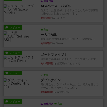
画像付き
AIスペース・パズル
住んでいた惑星が、もうダメになったので宇宙船
に乗り込み脱出をしたが、宇...
約8時間前
by うらまこ
レビュー
充実
一人用ASL
1995年にAvalon Hill社が出版した『Solitair AS...
約9時間前
by Chaco
レビュー
ゴットファイブ！
運要素があり楽しめました。またやりたいです。
約13時間前
by 金賢守(キムヒョンス)
レビュー
充実
ダブルナイン
雑に死なないラブレターみたいな、そんな感じの
ゲーム。数字カードを１の位...
約13時間前
by 深水あどら
レビュー
画像付き
充実