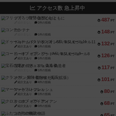
アクセス数 急上昇中
フリップ７：復讐心とともに
487
PT
紹介文なし
2件の投稿
コンテナ
148
PT
紹介文なし
1件の投稿
ドゥームド・バタリオンズ：ASLモジュール11
132
PT
紹介文あり
1件の投稿
コード・オブ・ブシドー：ASLモジュール8
126
PT
紹介文あり
1件の投稿
宝石の煌き：デュエル 偽造者
117
PT
紹介文なし
1件の投稿
クランク! ：冒険者たち（拡張）
101
PT
紹介文あり
4件の投稿
マーケットフレッシュ
80
PT
紹介文あり
1件の投稿
クロス・オブ・アイアン
68
PT
紹介文あり
3件の投稿
ふたつの街の物語
65
PT