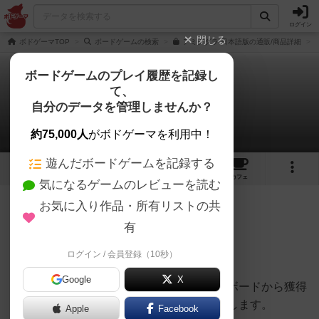
ログイン
閉じる
ボドゲーマTOP
ボードゲームの検索
アミグダラ 日本語版の通販/商品詳細
ボードゲームのプレイ履歴を記録し
て、
アミグダラ
自分のデータを管理しませんか？
とびうおさんのレビュー
約75,000人
がボドゲーマを利用中！
遊んだボードゲームを記録する
1
4
5
トップ
画像
動画
レビュー
カフェ
気になるゲームのレビューを読む
お気に入り作品・所有リストの共
203名
3名
1年以上前
有
ログイン / 会員登録（10秒）
タイル配置でマジョリティー争い！
Google
X
人間の感情を表す複数のエリア内に自分のボードから獲得
したタイルを置き、マジョリティー争いをします。
Apple
Facebook