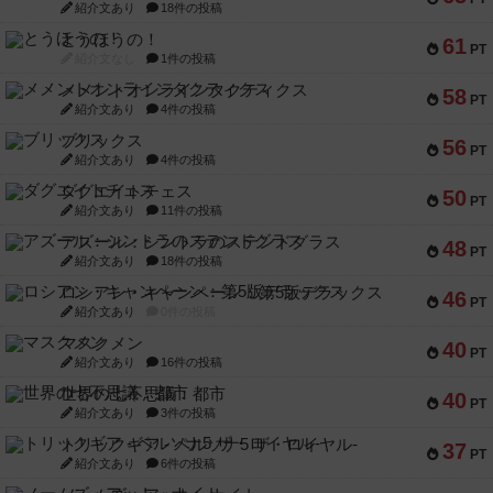
紹介文あり
18件の投稿
とうほうの！
61
PT
紹介文なし
1件の投稿
メメントオンラインタクティクス
58
PT
紹介文あり
4件の投稿
ブリックス
56
PT
紹介文あり
4件の投稿
ダグエイトチェス
50
PT
紹介文あり
11件の投稿
アズール：シントラのステンドグラス
48
PT
紹介文あり
18件の投稿
ロシアン・キャンペーン：第5版デラックス
46
PT
紹介文あり
0件の投稿
マスクメン
40
PT
紹介文あり
16件の投稿
世界の七不思議：都市
40
PT
紹介文あり
3件の投稿
トリックギア - ペルソナ5 ザ・ロイヤル-
37
PT
紹介文あり
6件の投稿