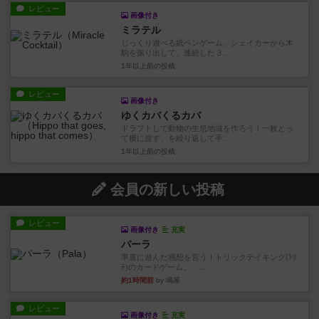
レビュー
画像付き
ミラテル
じっくり遊べる紙ペンゲーム。シェイカーから木
駒を振り出して、連続した３...
1年以上前
の投稿
レビュー
画像付き
ゆくカバくるカバ
ドラフトして動物の生息地域を作ろう！一枚とっ
て横に渡す、を繰り返して手...
1年以上前
の投稿
会員の新しい投稿
レビュー
画像付き
充実
パーラ
率直に遊んだ感想を言う！トリックテイキング(ﾄﾘ
ﾃ)のカードゲーム。 ...
約1時間前
by 鳴屋
レビュー
画像付き
充実