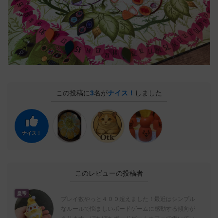
この投稿に
3
名が
ナイス！
しました
ナイス！
このレビューの投稿者
皇帝
プレイ数やっと４００超えました！最近はシンプル
なルールで悩ましいボードゲームに感動する傾向が