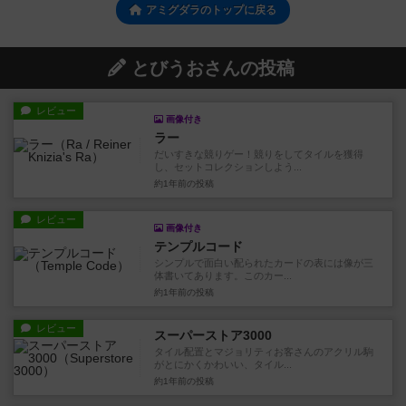
アミグダラのトップに戻る
とびうおさんの投稿
レビュー
画像付き
ラー
だいすきな競りゲー！競りをしてタイルを獲得
し、セットコレクションしよう...
約1年前
の投稿
レビュー
画像付き
テンプルコード
シンプルで面白い配られたカードの表には像が三
体書いてあります。このカー...
約1年前
の投稿
レビュー
スーパーストア3000
タイル配置とマジョリティお客さんのアクリル駒
がとにかくかわいい、タイル...
約1年前
の投稿