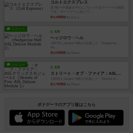
コルトエクスプレス
星7軽〜中量級を中心にプレイするゲーマーの感想
です。ボードゲーム会にて...
約14時間前
by おとん
レビュー
充実
ヘッジロウ・ヘル
1987年にAvalon Hill社が出版した『Hedgerow
He...
約16時間前
by Chaco
レビュー
充実
ストリート・オブ・ファイア：ASLデラックスモジュール1
1985年にAvalon Hill社が出版した『Streets of ...
約17時間前
by Chaco
ボドゲーマのアプリ版はこちら