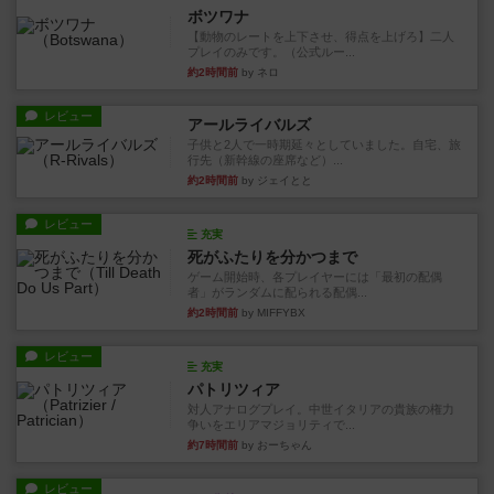
ボツワナ
【動物のレートを上下させ、得点を上げろ】二人
プレイのみです。（公式ルー...
約2時間前
by ネロ
レビュー
アールライバルズ
子供と2人で一時期延々としていました。自宅、旅
行先（新幹線の座席など）...
約2時間前
by ジェイとと
レビュー
充実
死がふたりを分かつまで
ゲーム開始時、各プレイヤーには「最初の配偶
者」がランダムに配られる配偶...
約2時間前
by MIFFYBX
レビュー
充実
パトリツィア
対人アナログプレイ。中世イタリアの貴族の権力
争いをエリアマジョリティで...
約7時間前
by おーちゃん
レビュー