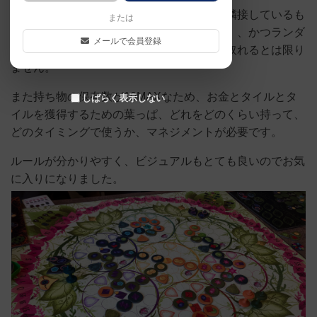
ボードのタイルは駒を一度置くとそこから隣接しているも
または
のしか取れない（お金を払うと移動も可能）、かつランダ
メールで会員登録
ムで置かれるため、欲しいタイルがすぐに取れるとは限り
ません。
また持ち物の保有数が10MAXなため、お金とタイルとタ
しばらく表示しない
イルを獲得するための葉っぱ、どれをどのくらい持って、
どのタイミングで使うか、マネジメントが必要です。
ルールが分かりやすく、ビジュアルもとても良いのでお気
に入りになりました。