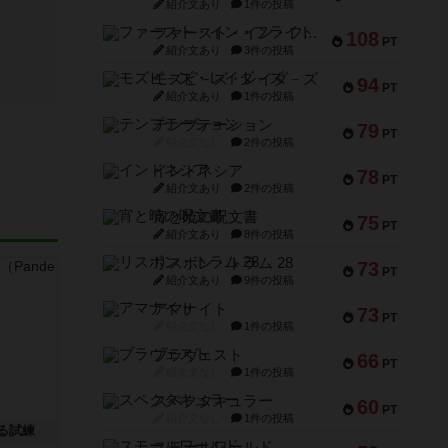
紹介文あり
1件の投稿
ファースト・イン・フライト
108
PT
紹介文あり
3件の投稿
モズビ－ズ・レイダ－ズ
94
PT
紹介文あり
1件の投稿
テンプテーション
79
PT
紹介文なし
2件の投稿
インドネシア
78
PT
紹介文あり
2件の投稿
宵と暁の呪文書
75
PT
紹介文あり
8件の投稿
リスボン・トラム 28
73
PT
紹介文あり
9件の投稿
アマナイト
73
PT
紹介文なし
1件の投稿
ブラヴェスト
66
PT
紹介文なし
1件の投稿
スペクタキュラー
60
PT
紹介文なし
1件の投稿
る試練
スモールワールド