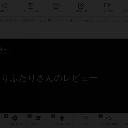
索
新着レビュー
ボードゲーム会
コミュニティ
掲示板一覧
通販/商品詳細
作品データ
レビュー
しかとたぬき＠ブログゆとりふたりさんの
7年～
とりふたりさんのレビュー
2
3
2
2
リプレイ
日記
戦略
・コツ
ルール
/インスト
掲示板
拡張/関連
作
次