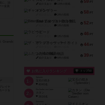
59
PT
前に、治
紹介文あり
13件の投稿
ヤー全員
ギャンブラー
58
PT
紹介文なし
2件の投稿
Bitter End ブタペスト救出作戦
52
PT
紹介文なし
1件の投稿
ラピード
46
PT
紹介文なし
1件の投稿
ザ・フラッフィー・ライト
44
PT
紹介文なし
0件の投稿
ふたつの城の物語
39
PT
紹介文あり
6件の投稿
お気に入りランキング
トップ50
Splendor
ン
1
宝石の煌き
位
4040名
プレイヤ
Die Siedler von Catan
カードを
2
カタン
位
3616名
Dominion
ドミニオン