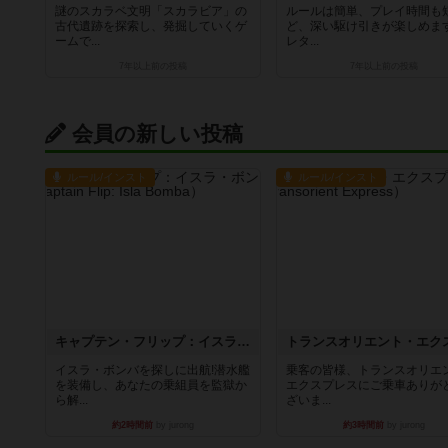
謎のスカラベ文明「スカラビア」の
ルールは簡単、プレイ時間も
古代遺跡を探索し、発掘していくゲ
ど、深い駆け引きが楽しめます
ームで...
レタ...
7年以上前
の投稿
7年以上前
の投稿
会員の新しい投稿
ルール/インスト
ルール/インスト
キャプテン・フリップ：イスラ・ボンバ
イスラ・ボンバを探しに出航!潜水艦
乗客の皆様、トランスオリエ
を装備し、あなたの乗組員を監獄か
エクスプレスにご乗車ありが
ら解...
ざいま...
約2時間前
by jurong
約3時間前
by jurong