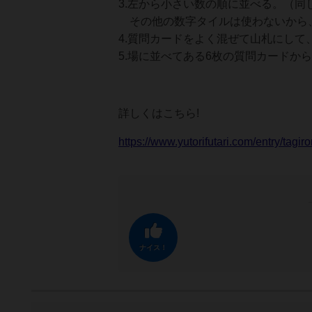
3.左から小さい数の順に並べる。（同
その他の数字タイルは使わないから
4.質問カードをよく混ぜて山札にし
5.場に並べてある6枚の質問カードか
詳しくはこちら!
https://www.yutorifutari.com/entry/tagir
ナイス！