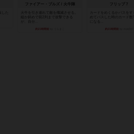
ファイアー・ブルズ / 火牛陣
フリップ７
出版した
火牛を引き連れて敵を殲滅させる。
カードをめくるかパスをす
縦か斜めで前2列まで攻撃できる
めてパスした時のカード数
が、自分...
になる...
約21時間前
by うらまこ
約21時間前
by mob567