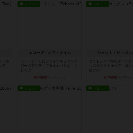
レビュー
レビュー
ブ
エコーズ・オブ・タイム
シャット・ザ・ボッ
をうめ
カードゲームにファイナルファンタ
とてもシンプルなダイスゲ
ムで
ジーのアクティブタイムバトル（も
つのダイスを振って、出目
しくは...
自分の...
約14時間前
by ジェイとと
約14時間前
by OSAっち
レビュー
レビュー