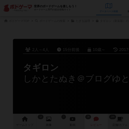
世界のボードゲームを楽しもう！
ボードゲーム専門の総合情報サイト
データベース
検
ボドゲーマTOP
ボードゲームの検索
たぎる論理
タギロン（新装版）の
2人～4人
15分前後
10歳～
201
タギロン
しかとたぬき＠ブログゆ
12
7
38
296
ゲーム
トップ
画像
動画
レビュー
店舗/
カフェ