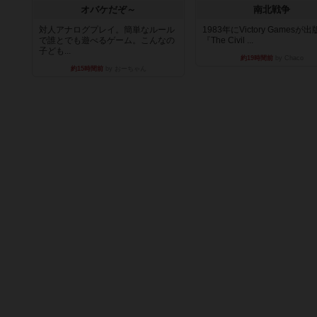
オバケだぞ～
南北戦争
対人アナログプレイ。簡単なルール
1983年にVictory Gamesが
で誰とでも遊べるゲーム。こんなの
『The Civil ...
子ども...
約19時間前
by Chaco
約15時間前
by おーちゃん