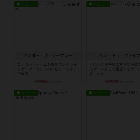
レビュー
レビュー
アンダー・ザ・テーブラー
ワン・トゥ・ファイ
笑えるバカゲームを集めているライ
とにかくお手軽にすき間時間
トゲーマーとしてのレビューです。
るゲームとして重宝するゲー
正体隠...
す。いわ...
約8時間前
by toyota
約10時間前
by nabekoh
レビュー
レビュー