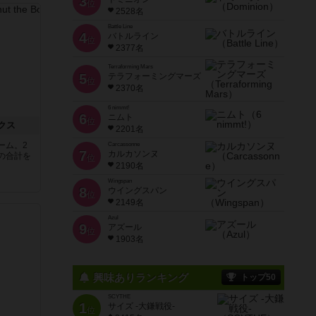
3
位
2528名
Battle Line
4
バトルライン
位
2377名
Terraforming Mars
5
テラフォーミングマーズ
位
2370名
6 nimmt!
6
ニムト
位
クス
2201名
ーム。2
Carcassonne
7
カルカソンヌ
の合計を
位
2190名
Wingspan
8
ウイングスパン
位
2149名
Azul
9
アズール
位
1903名
興味ありランキング
トップ50
SCYTHE
1
サイズ -大鎌戦役-
位