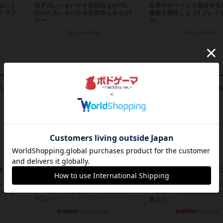
短いけ
相手のいいオバケを全部取るか⁉自
世界中がウイルス感染する
 ラブ
分のわるいオバケを全部取らせるか!
療薬を開発しよう!! プレイ
ゲー...
が...
7年以上前
の投稿
7年以上前
の投稿
レビュー
レビュー
トランスオリエント・エクスプレス
フラットアイアン
花火：スターマイ
ント・
世界に浸れる度 ☆☆☆☆★楽し
自分のカードは見えず他の
とうご
さ ☆☆☆☆★タイパ ☆☆☆☆☆
ーのカードが見える状態で
マンハッ...
教えた...
約4時間前
by DKnewyork
約6時間前
by mob567