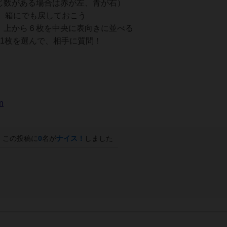
じ数がある場合は赤が左、青が右）
、箱にでも戻しておこう
て、上から６枚を中央に表向きに並べる
ら1枚を選んで、相手に質問！
on
この投稿に
0
名が
ナイス！
しました