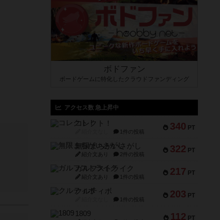
ボドファン
ボードゲームに特化したクラウドファンディング
アクセス数 急上昇中
コレクト！
340
PT
紹介文なし
1件の投稿
無限まちがいさがし
322
PT
紹介文あり
2件の投稿
ガルフストライク
217
PT
紹介文あり
1件の投稿
クルティボ
203
PT
紹介文なし
1件の投稿
1809
112
PT