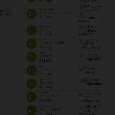
2415名
Terraforming Mars
るかを決
2
テラフォーミングマーズ
字が得点
位
2394名
Stone Garden
3
枯山水
位
2281名
Viticulture
4
ワイナリーの四季
位
2272名
Agricola
5
アグリコラ
位
2119名
Azul
6
アズール
位
2034名
Splendor
7
宝石の煌き
位
2028名
Wingspan
8
ウイングスパン
位
2006名
7 Wonders
9
世界の七不思議
位
1919名