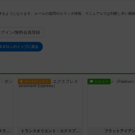
来るようになります。ルールの疑問やエラッタ情報、マニュアルでは判断し辛い曖
ログイン/無料会員登録
タギロンのトップに戻る
ルール/インスト
レビュー
キャプテン・フリップ：イスラ・ボンバ
トランスオリエント・エクスプレス
フラットアイア