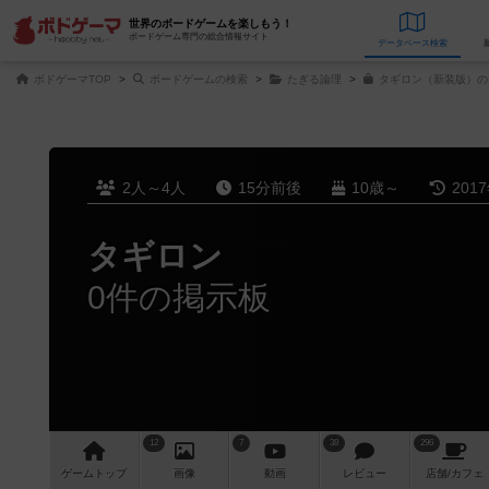
世界のボードゲームを楽しもう！
ボードゲーム専門の総合情報サイト
データベース
検
ボドゲーマTOP
ボードゲームの検索
たぎる論理
タギロン（新装版）の
2人～4人
15分前後
10歳～
201
タギロン
0件の掲示板
12
7
38
296
ゲーム
トップ
画像
動画
レビュー
店舗/
カフェ