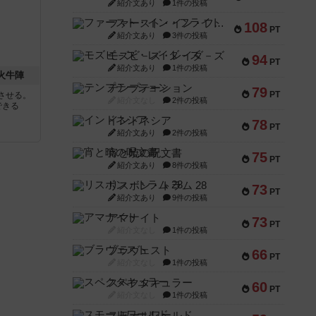
紹介文あり
1件の投稿
ファースト・イン・フライト
108
PT
紹介文あり
3件の投稿
モズビ－ズ・レイダ－ズ
94
PT
紹介文あり
1件の投稿
 火牛陣
テンプテーション
79
PT
させる。
紹介文なし
2件の投稿
できる
インドネシア
78
PT
紹介文あり
2件の投稿
宵と暁の呪文書
75
PT
紹介文あり
8件の投稿
リスボン・トラム 28
73
PT
紹介文あり
9件の投稿
アマナイト
73
PT
紹介文なし
1件の投稿
ブラヴェスト
66
PT
紹介文なし
1件の投稿
スペクタキュラー
60
PT
紹介文なし
1件の投稿
スモールワールド