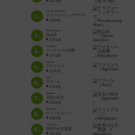
2415名
Terraforming Mars
2
テラフォーミングマーズ
位
2394名
Stone Garden
3
枯山水
位
2281名
Viticulture
4
ワイナリーの四季
位
2272名
Agricola
5
アグリコラ
位
2120名
Azul
6
アズール
位
2034名
Splendor
7
宝石の煌き
位
2028名
Wingspan
8
ウイングスパン
位
2006名
7 Wonders
9
世界の七不思議
位
1919名