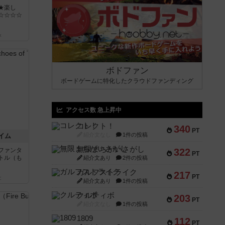
★楽し
☆☆☆☆
k
ボドファン
ボードゲームに特化したクラウドファンディング
アクセス数 急上昇中
コレクト！
340
PT
紹介文なし
1件の投稿
イム
無限まちがいさがし
ファンタ
322
PT
トル（も
紹介文あり
2件の投稿
ガルフストライク
217
PT
と
紹介文あり
1件の投稿
クルティボ
203
PT
紹介文なし
1件の投稿
1809
112
PT