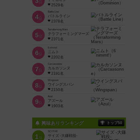
3
位
2529名
Battle Line
4
バトルライン
位
2378名
Terraforming Mars
5
テラフォーミングマーズ
位
2371名
6 nimmt!
6
ニムト
位
2202名
Carcassonne
7
カルカソンヌ
位
2191名
Wingspan
8
ウイングスパン
位
2150名
Azul
9
アズール
位
1903名
興味ありランキング
トップ50
SCYTHE
1
サイズ -大鎌戦役-
位