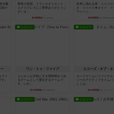
潜水艦
乗客の皆様、トランスオリエント・
世界に浸れる度 ☆☆☆☆
監獄か
エクスプレスにご乗車ありがとうご
さ ☆☆☆☆★タイパ ☆
ざいま...
マンハッ...
約4時間前
by jurong
約5時間前
by DKnewyor
レビュー
レビュー
ラー
ワン・トゥ・ファイブ
エコーズ・オブ・タ
るライ
とにかくお手軽にすき間時間をうめ
カードゲームにファイナル
です。
るゲームとして重宝するゲームで
ジーのアクティブタイムバ
す。いわ...
しくは...
約10時間前
by nabekoh
約14時間前
by ジェイと
レビュー
レビュー