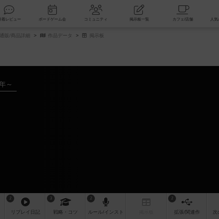
索
新着レビュー
ボードゲーム会
コミュニティ
掲示板一覧
通販/商品詳細
作品データ
掲示板
7年～
2
3
2
2
リプレイ
日記
戦略
・コツ
ルール
/インスト
掲示板
拡張/関連
作
次