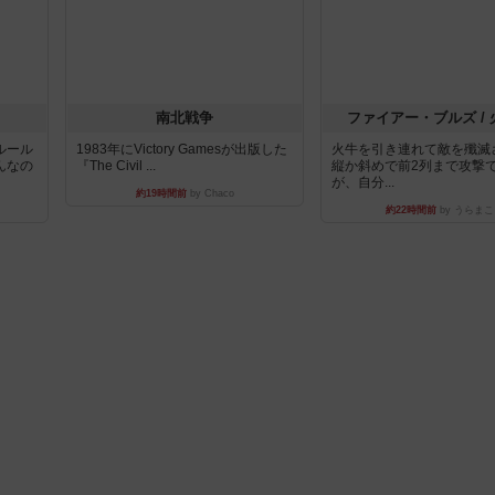
南北戦争
ファイアー・ブルズ /
ルール
1983年にVictory Gamesが出版した
火牛を引き連れて敵を殲滅
んなの
『The Civil ...
縦か斜めで前2列まで攻撃
が、自分...
約19時間前
by Chaco
約22時間前
by うらまこ