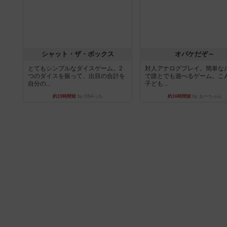
シャット・ザ・ボックス
オバケだぞ～
とてもシンプルなダイスゲーム。2
対人アナログプレイ。簡単な
つのダイスを振って、出目の合計を
で誰とでも遊べるゲーム。こ
自分の...
子ども...
約15時間前
by OSAっち
約16時間前
by おーちゃん