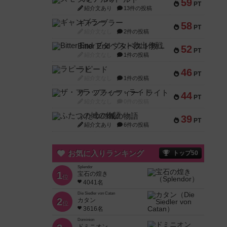
59
PT
紹介文あり
13件の投稿
ギャンブラー
58
PT
紹介文なし
2件の投稿
Bitter End ブタペスト救出作戦
52
PT
紹介文なし
1件の投稿
ラピード
46
PT
紹介文なし
1件の投稿
ザ・フラッフィー・ライト
44
PT
紹介文なし
0件の投稿
ふたつの城の物語
39
PT
紹介文あり
6件の投稿
お気に入りランキング
トップ50
Splendor
1
宝石の煌き
位
4041名
Die Siedler von Catan
2
カタン
位
3616名
Dominion
ドミニオン