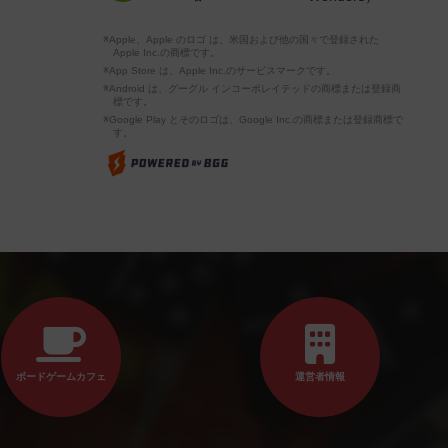
※Apple、Apple のロゴ は、米国および他の国々で登録された
Apple Inc.の商標です。
※App Store は、Apple Inc.のサービスマークです。
※Android は、グーグル インコーポレイテッドの商標または登録商
標です。
※Google Play とそのロゴは、Google Inc.の商標または登録商標で
す。
ボードゲームカフェ
運営者情報