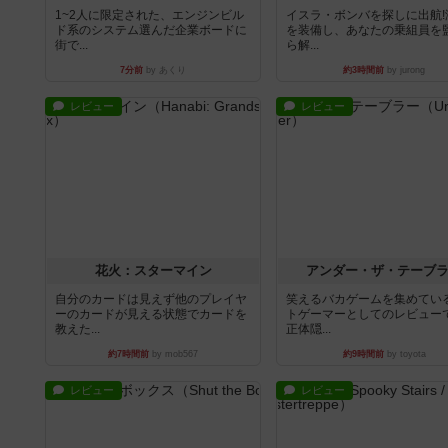
1~2人に限定された、エンジンビル
イスラ・ボンバを探しに出航!
ド系のシステム選んだ企業ボードに
を装備し、あなたの乗組員を
街で...
ら解...
7分前
by あくり
約3時間前
by jurong
レビュー
レビュー
花火：スターマイン
アンダー・ザ・テーブ
自分のカードは見えず他のプレイヤ
笑えるバカゲームを集めてい
ーのカードが見える状態でカードを
トゲーマーとしてのレビュー
教えた...
正体隠...
約7時間前
by mob567
約9時間前
by toyota
レビュー
レビュー