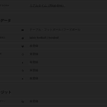
リアルタイム（Real-time）
する仕組み
品データ
テーブル・フットボール / フーズボール
table football / foosball
題表記
未登録
未登録
間
未登録
未登録
未登録
レジット
未登録
ザイン