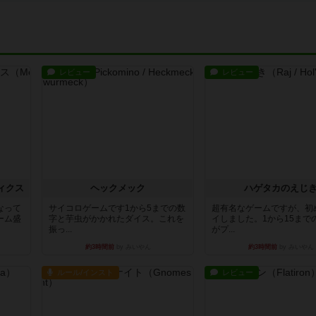
レビュー
レビュー
ィクス
ヘックメック
ハゲタカのえじ
なって
サイコロゲームです1から5までの数
超有名なゲームですが、初
ーム盛
字と芋虫がかかれたダイス。これを
イしました。1から15まで
振っ...
がプ...
約3時間前
by みいやん
約3時間前
by みいやん
ルール/インスト
レビュー