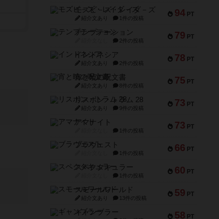
モズビ－ズ・レイダ－ズ
94
PT
紹介文あり
1件の投稿
テンプテーション
79
PT
紹介文なし
2件の投稿
インドネシア
78
PT
紹介文あり
2件の投稿
宵と暁の呪文書
75
PT
紹介文あり
8件の投稿
リスボン・トラム 28
73
PT
紹介文あり
9件の投稿
アマナイト
73
PT
紹介文なし
1件の投稿
ブラヴェスト
66
PT
紹介文なし
1件の投稿
スペクタキュラー
60
PT
紹介文なし
1件の投稿
スモールワールド
59
PT
紹介文あり
13件の投稿
ギャンブラー
58
PT