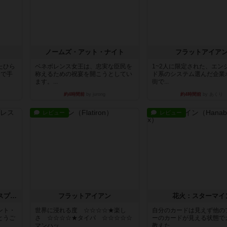
ノームズ・アット・ナイト
フラットアイア
たひら
ベネボレンス女王は、忠実な臣民を
1~2人に限定された、エン
まで手
称えるための祝宴を開こうとしてい
ド系のシステム選んだ企業
ます。...
街で...
約4時間前
by jurong
約4時間前
by あくり
レビュー
レビュー
トランスオリエント・エクスプレス
フラットアイアン
花火：スターマイ
ント・
世界に浸れる度 ☆☆☆☆★楽し
自分のカードは見えず他の
とうご
さ ☆☆☆☆★タイパ ☆☆☆☆☆
ーのカードが見える状態で
マンハッ...
教えた...