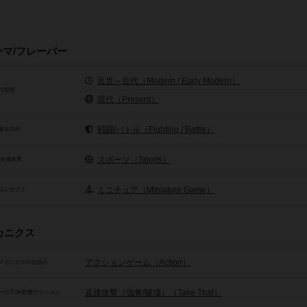
ーマ/フレーバー
近世～近代（Modern / Early Modern）
代背景
現代（Present）
戦闘/バトル（Fighting / Battle）
基本目的
スポーツ（Sports）
/各種産業
ミニチュア（Miniature Game）
コンセプト
カニクス
アクションゲーム（Action）
メカニクスや仕組み
直接攻撃（強奪/破壊）（Take That）
ーの干渉/影響アクション