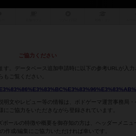
ュー
店舗/
カフェ
リプレイ
日記
戦略
・コツ
ルール
ご協力ください
ます。データベース追加申請時に以下の参考URLが入力
らもご覧ください。
説明文やレビュー等の情報は、ボドゲーマ運営事務局・
様にご協力をいただきながら登録されています。
ーズボールの特徴や概要を御存知の方は、ヘッダーメニュ
文の作成/編集にご協力いただければ幸いです。