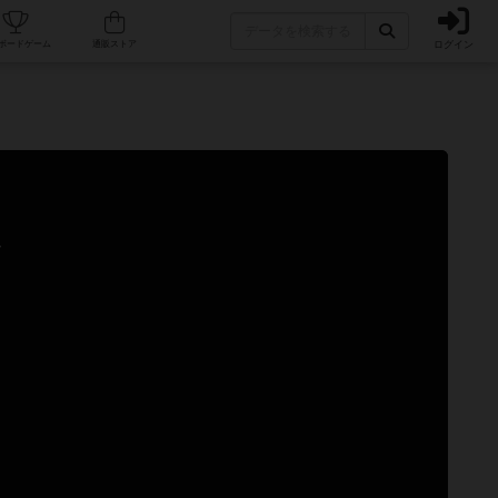
ログイン
カフェ/店舗
人気ボードゲーム
通販ストア