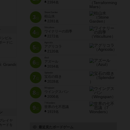
2394名
Stone Garden
3
枯山水
位
2281名
Viticulture
ン
4
ワイナリーの四季
位
2272名
ジンビル
ボードに
Agricola
5
アグリコラ
位
2120名
Azul
6
アズール
位
2034名
Splendor
7
宝石の煌き
位
2028名
Wingspan
8
ウイングスパン
位
2006名
7 Wonders
9
世界の七不思議
位
1919名
ン
プレイヤ
カードを
最近見たボードゲーム