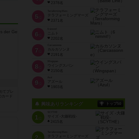
2378名
Terraforming Mars
5
テラフォーミングマーズ
位
2371名
6 nimmt!
6
ニムト
位
2202名
Carcassonne
7
カルカソンヌ
位
2191名
Wingspan
8
ウイングスパン
位
2150名
Azul
9
アズール
き
位
1903名
めてプレ
のカード
興味ありランキング
トップ50
SCYTHE
1
サイズ -大鎌戦役-
位
2415名
Terraforming Mars
2
テラフォーミングマーズ
位