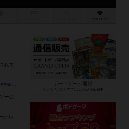
/インスト
掲示板
拡張/関連
作
次のおすすめ
されて
ボードゲーム通販
https://ja.wikipedia.org/wiki/%E3%83%86%E3%83%BC%E3%83%96%E3%83%AB%E3%83%BB%E3%83%95%E3%83%83%E3%83%88%E3%83%9C%E3%83%BC%E3%83%AB
オンラインストアで7,500商品を販売中
ゲーム
ーから