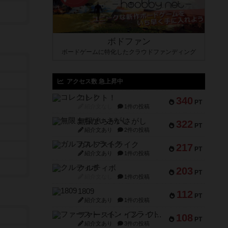
ボドファン
ボードゲームに特化したクラウドファンディング
アクセス数 急上昇中
コレクト！
340
PT
紹介文なし
1件の投稿
無限まちがいさがし
322
PT
紹介文あり
2件の投稿
ガルフストライク
217
PT
紹介文あり
1件の投稿
クルティボ
203
PT
紹介文なし
1件の投稿
1809
112
PT
紹介文あり
1件の投稿
ファースト・イン・フライト
108
PT
紹介文あり
3件の投稿