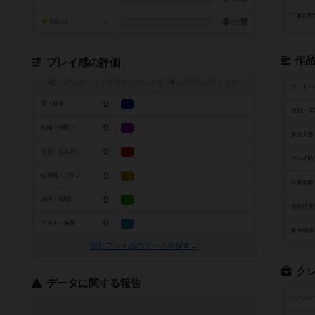
行動に関
-
非公開
1点の人
作
プレイ感の評価
トグルスイッチを押すとプレイ感（
※
）の投票ができます
タイトル
0
運・確率
原題・英
0
戦略・判断力
参加人数
0
交渉・立ち回り
プレイ時
0
心理戦・ブラフ
対象年齢
0
攻防・戦闘
発売時期
0
アート・外見
参考価格
似たプレイ感のゲームを探す→
ク
データに関する報告
ゲームデ