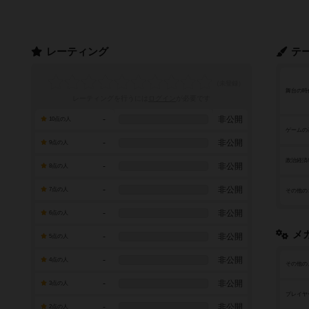
レーティング
テ
舞台の時
レーティングを行うには
ログイン
が必要です
-
非公開
10点の人
ゲームの
-
非公開
9点の人
政治経済
-
非公開
8点の人
-
非公開
7点の人
その他の
-
非公開
6点の人
メ
-
非公開
5点の人
-
非公開
4点の人
その他の
-
非公開
3点の人
プレイヤ
-
非公開
2点の人