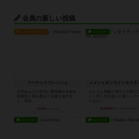
会員の新しい投稿
ルール/インスト
レビュー
マーケットフレッシュ
メメントオンラインタクテ
目的あなたの店先に農産物の木箱を
どんどん物量が増えて大変に
戦略的に積み重ねて在庫を最大化
いく押し付け合いが楽しいゲ
し、競合...
り上が...
41分前
by jurong
約1時間前
by nekomanma222
レビュー
レビュー