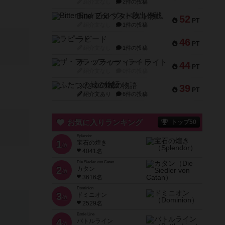
紹介文なし
2件の投稿
Bitter End ブタペスト救出作戦
52
PT
紹介文なし
1件の投稿
ラピード
46
PT
紹介文なし
1件の投稿
ザ・フラッフィー・ライト
44
PT
紹介文なし
0件の投稿
ふたつの城の物語
39
PT
紹介文あり
6件の投稿
お気に入りランキング
トップ50
Splendor
1
宝石の煌き
位
4041名
Die Siedler von Catan
2
カタン
位
3616名
Dominion
3
ドミニオン
位
2529名
Battle Line
4
バトルライン
位