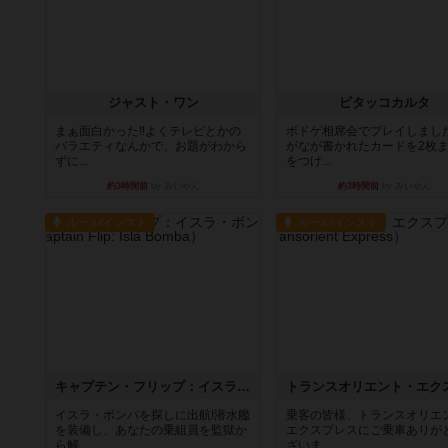
ジャスト・ワン
ピタッコカルタ
まぁ面白かった‼️よくテレビとかの
ボドゲ相席会でプレイしまし
バラエティなんかで、お題がわから
がなが書かれたカードを2枚
ずに...
をつけ...
約3時間前
by みいやん
約3時間前
by みいやん
ルール/インスト
ルール/インスト
キャプテン・フリップ：イスラ・ボンバ
イスラ・ボンバを探しに出航!潜水艦
乗客の皆様、トランスオリエ
を装備し、あなたの乗組員を監獄か
エクスプレスにご乗車ありが
ら解...
ざいま...