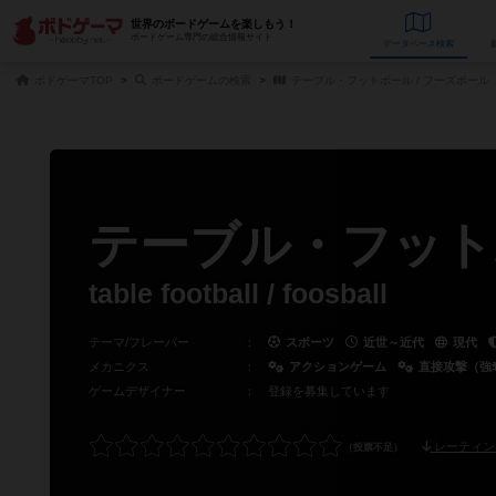
世界のボードゲームを楽しもう！
ボードゲーム専門の総合情報サイト
データベース
検
ボドゲーマTOP
ボードゲームの検索
テーブル・フットボール / フーズボール
テーブル・フットボ
table football / foosball
テーマ/フレーバー
：
スポーツ
近世～近代
現代
メカニクス
：
アクションゲーム
直接攻撃（強
ゲームデザイナー
：
登録を募集しています
レーティン