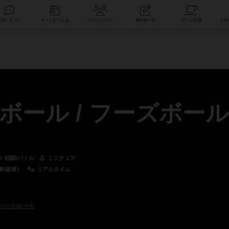
索
新着レビュー
ボードゲーム会
コミュニティ
掲示板一覧
ール / フーズボール
戦闘/バトル
ミニチュア
奪/破壊）
リアルタイム
グの登録/分布