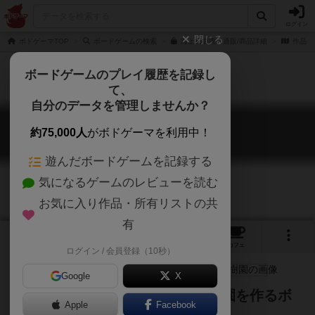
ログイン
閉じる
ボドゲーマTOP
ボードゲームの検索
海上果樹園の通販/商品詳細
作品デ
ボードゲームのプレイ履歴を記録し
て、
自分のデータを管理しませんか？
海上果樹園
約75,000人
がボドゲーマを利用中！
Orchard Ocean
遊んだボードゲームを記録する
気になるゲームのレビューを読む
お気に入り作品・所有リストの共
有
3
4
トップ
画像
動画
レビュー
カフェ
ログイン / 会員登録（10秒）
Google
X
海の上に人工島を浮かべて、果樹園を作るボ
Apple
Facebook
ードゲーム