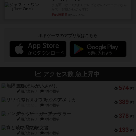
まぁ面白かった‼️よくテレビとかのバラエティなん
かで、お題がわからずに...
約16時間前
by みいやん
ボドゲーマのアプリ版はこちら
アクセス数 急上昇中
無限まちがいさがし
574
PT
紹介文あり
2件の投稿
リワイルド：サウスアメリカ
389
PT
紹介文なし
2件の投稿
アンダー・ザ・テーブラー
378
PT
紹介文あり
1件の投稿
宵と暁の呪文書
133
PT
紹介文あり
8件の投稿