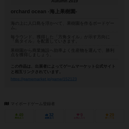
Autumn 2019
orchard ocean -海上果樹園-
海の上に人口島を浮かべて、果樹園を作るボードゲー
ム。
毎ラウンド、獲得した「方角タイル」が示す方向に
「島タイル」を配置していきます。
果樹園から商業施設へ効率よく生産物を運んで、勝利
点を獲得しましょう。
この作品は、出展者によってゲームマーケット公式サイト
と相互リンクされています。
https://gamemarket.jp/game/152123
マイボードゲーム登録者
49
32
9
29
興味あり
経験あり
お気に入り
持ってる