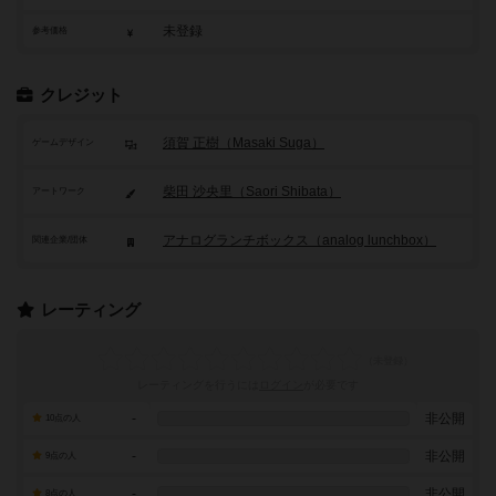
未登録
参考価格
クレジット
須賀 正樹（Masaki Suga）
ゲームデザイン
柴田 沙央里（Saori Shibata）
アートワーク
アナログランチボックス（analog lunchbox）
関連企業/団体
レーティング
レーティングを行うには
ログイン
が必要です
-
非公開
10点の人
-
非公開
9点の人
-
非公開
8点の人