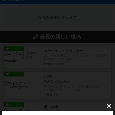
投稿を募集しています
会員の新しい投稿
レビュー
エージェントアベニュー
追いついたら勝ち。シンプルな ルールとで直感的
な 目的で、ボドゲ慣れし...
5分前
by daisdice
レビュー
充実
ウイングスパン
期待値を上げすぎた、というのが正直な感想。２
人で何度かプレイ。ここでも...
43分前
by S
レビュー
街コロ通
街コロとの違いは初めから二つサイコロを振れる
など、少しの違いはあるけれ...