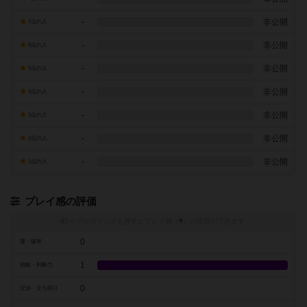
-
非公開
7点の人
-
非公開
6点の人
-
非公開
5点の人
-
非公開
4点の人
-
非公開
3点の人
-
非公開
2点の人
-
非公開
1点の人
プレイ感の評価
トグルスイッチを押すとプレイ感（
※
）の投票ができます
0
運・確率
1
戦略・判断力
0
交渉・立ち回り