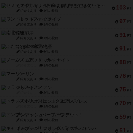
セミファイナル ～お前はまだ生きている～
103
PT
紹介文あり
1件の投稿
ワン・トゥ・ファイブ
97
PT
紹介文あり
1件の投稿
南北戦争
91
PT
紹介文あり
1件の投稿
ふたつの城の物語
91
PT
紹介文あり
6件の投稿
ノームズ・アット・ナイト
88
PT
紹介文なし
1件の投稿
マーリン
76
PT
紹介文あり
6件の投稿
フラットアイアン
75
PT
紹介文なし
2件の投稿
トランスオリエント・エクスプレス
70
PT
紹介文なし
1件の投稿
アンブッシュ！：ムーブアウト！
59
PT
紹介文あり
1件の投稿
キャプテン・フリップ：イスラ・ボンバ
51
PT