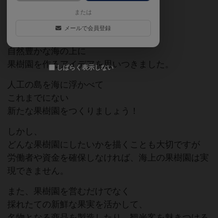
または
果樹農家のあなたは
メールで会員登録
太陽の光が降り注ぎ、水に恵まれた
自然豊かな海の上に
果樹園を作るアイデアを思いつきました。
しばらく表示しない
人工の島を海に浮かべて
これまでにない
新たな果樹園をつくりましょう！
しかし、
どんな果樹園にしたいかを描くことも大切ですが
労働者や資金を確保しなければ、海上の果樹園は実
現できません。
また、果樹園を営むだけでなく
採れたての新鮮な果実を活かして、
名物となる商品を製造したり、観光客を魅きつける