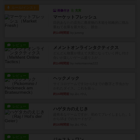
ルール/インスト
画像付き
充実
マーケットフレッシュ
目的あなたの店先に農産物の木箱を戦略的に積み
重ねて在庫を最大化し、競合...
約14時間前
by jurong
レビュー
メメントオンラインタクティクス
どんどん物量が増えて大変になっていく押し付け
合いが楽しいゲーム盛り上が...
約14時間前
by nekomanma222
レビュー
ヘックメック
サイコロゲームです1から5までの数字と芋虫がか
かれたダイス。これを振っ...
約16時間前
by みいやん
レビュー
ハゲタカのえじき
超有名なゲームですが、初めてプレイしました。1
から15までのカードがプ...
約16時間前
by みいやん
レビュー
ジャスト・ワン