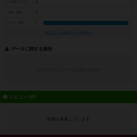
0
心理戦・ブラフ
0
攻防・戦闘
1
アート・外見
似たプレイ感のゲームを探す→
データに関する報告
ログインするとフォームが表示されます
レビュー 0件
投稿を募集しています