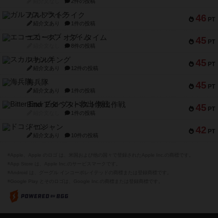
紹介文なし
2件の投稿
ガルフストライク
46
PT
紹介文あり
1件の投稿
エコーズ・オブ・タイム
45
PT
紹介文なし
8件の投稿
スカルキング
45
PT
紹介文あり
12件の投稿
海兵隊
45
PT
紹介文あり
1件の投稿
Bitter End ブタペスト救出作戦
45
PT
紹介文なし
1件の投稿
ドコジャン
42
PT
紹介文あり
10件の投稿
※Apple、Apple のロゴ は、米国および他の国々で登録されたApple Inc.の商標です。
※App Store は、Apple Inc.のサービスマークです。
※Android は、グーグル インコーポレイテッドの商標または登録商標です。
※Google Play とそのロゴは、Google Inc.の商標または登録商標です。