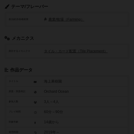
テーマ/フレーバー
農業/牧場（Farming）
政治経済/各種産業
メカニクス
タイル・カード配置（Tile Placement）
頻出するメカニクス
作品データ
海上果樹園
タイトル
Orchard Ocean
原題・英題表記
3人～4人
参加人数
60分～90分
プレイ時間
14歳から
対象年齢
2019年～
発売時期