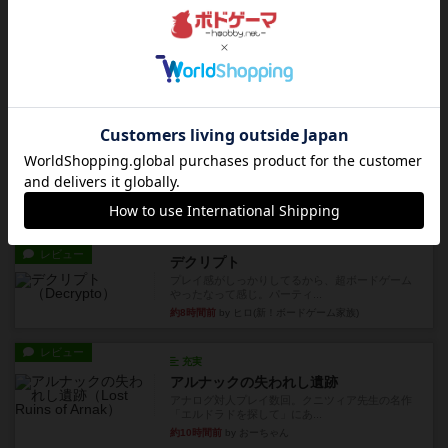
約6時間前
by くみ
戦略やコツ
ニューオールド
ゲーム終了時に、「オールドカードとニューカー
ドのどちらもある」 状態に...
約6時間前
by オグランド（Oguland）
レビュー
ニューオールド
ボードゲームを1,000個以上持っているユーザー視
点で良かった点と悪か...
約6時間前
by オグランド（Oguland）
レビュー
デクリプト
プレイ感がしっかりしてるから、超ボードゲーム
やったなって感じ。パーティ...
約8時間前
by ヒロ(新！ボードゲーム家族)
レビュー
充実
アルナックの失われし遺跡
アナログ対人プレイ数回。クニツィア先生の名作
「エルドラドを探して」にあ...
約10時間前
by おーちゃん