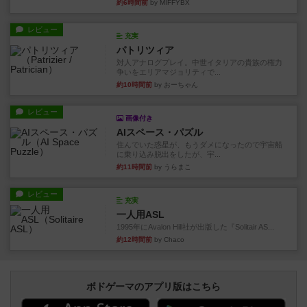
約6時間前
by MIFFYBX
レビュー
充実
パトリツィア
対人アナログプレイ。中世イタリアの貴族の権力
争いをエリアマジョリティで...
約10時間前
by おーちゃん
レビュー
画像付き
AIスペース・パズル
住んでいた惑星が、もうダメになったので宇宙船
に乗り込み脱出をしたが、宇...
約11時間前
by うらまこ
レビュー
充実
一人用ASL
1995年にAvalon Hill社が出版した『Solitair AS...
約12時間前
by Chaco
ボドゲーマのアプリ版はこちら