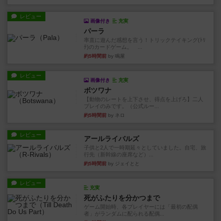
レビュー
画像付き
充実
パーラ
率直に遊んだ感想を言う！トリックテイキング(ﾄﾘ
ﾃ)のカードゲーム。 ...
約5時間前
by 鳴屋
レビュー
画像付き
充実
ボツワナ
【動物のレートを上下させ、得点を上げろ】二人
プレイのみです。（公式ルー...
約5時間前
by ネロ
レビュー
アールライバルズ
子供と2人で一時期延々としていました。自宅、旅
行先（新幹線の座席など）...
約5時間前
by ジェイとと
レビュー
充実
死がふたりを分かつまで
ゲーム開始時、各プレイヤーには「最初の配偶
者」がランダムに配られる配偶...