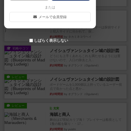
29分前
by タカミネコウヘイ
または
レビュー
画像付き
充実
メールで会員登録
しあわせのいと
舞台は全寮制の女子高。プレイヤーは探偵サイド
と犯人サイドに分かれて、探...
約1時間前
by タカミネコウヘイ
しばらく表示しない
戦略やコツ
ノイシュヴァンシュタイン城の設計図
どうにも上手くあれもこれも満たせるようには置
けないので、入口の除去と入...
約2時間前
by オグランド（Oguland）
レビュー
ノイシュヴァンシュタイン城の設計図
ボードゲームを1,000個以上持っているユーザー視
点で良かった点と悪か...
約2時間前
by オグランド（Oguland）
レビュー
充実
海賊と商人
舞台は17世紀カリブ海！ プレイヤーは船長として
1隻の船を駆り・・17...
約2時間前
by yuishi