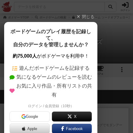
ログイン
閉じる
ボドゲーマTOP
ボードゲームの検索
SAOボードゲーム ソードオブフェローズ 
ボードゲームのプレイ履歴を記録し
て、
ソード・オブ・フェローズ
自分のデータを管理しませんか？
拡張/関連作品 0件
約75,000人
がボドゲーマを利用中！
遊んだボードゲームを記録する
1
5
15
トップ
画像
動画
レビュー
カフェ
気になるゲームのレビューを読む
お気に入り作品・所有リストの共
有
会員の新しい投稿
ログイン / 会員登録（10秒）
レビュー
画像付き
充実
Google
X
一線を画す
簡単に言うと、トリックテイキングでモダンアー
Apple
Facebook
トを行う、と言ったゲーム。...