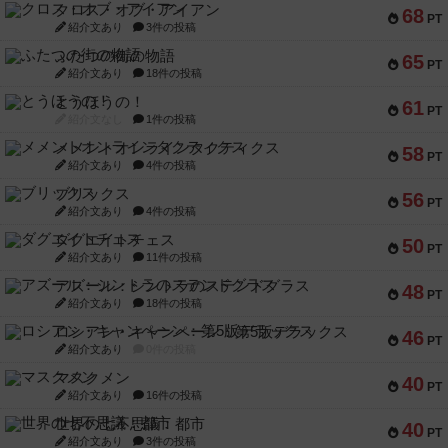
クロス・オブ・アイアン
68
PT
紹介文あり
3件の投稿
ふたつの街の物語
65
PT
紹介文あり
18件の投稿
とうほうの！
61
PT
紹介文なし
1件の投稿
メメントオンラインタクティクス
58
PT
紹介文あり
4件の投稿
ブリックス
56
PT
紹介文あり
4件の投稿
ダグエイトチェス
50
PT
紹介文あり
11件の投稿
アズール：シントラのステンドグラス
48
PT
紹介文あり
18件の投稿
ロシアン・キャンペーン：第5版デラックス
46
PT
紹介文あり
0件の投稿
マスクメン
40
PT
紹介文あり
16件の投稿
世界の七不思議：都市
40
PT
紹介文あり
3件の投稿