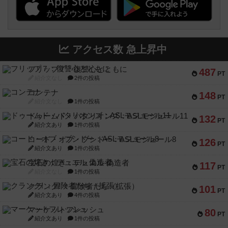
アクセス数 急上昇中
フリップ７：復讐心とともに
487
PT
紹介文なし
2件の投稿
コンテナ
148
PT
紹介文なし
1件の投稿
ドゥームド・バタリオンズ：ASLモジュール11
132
PT
紹介文あり
1件の投稿
コード・オブ・ブシドー：ASLモジュール8
126
PT
紹介文あり
1件の投稿
宝石の煌き：デュエル 偽造者
117
PT
紹介文なし
1件の投稿
クランク! ：冒険者たち（拡張）
101
PT
紹介文あり
4件の投稿
マーケットフレッシュ
80
PT
紹介文あり
1件の投稿