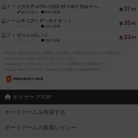
トリックギア - ペルソナ5 ザ・ロイヤル-
37
PT
紹介文あり
6件の投稿
ノームズ・アット・ナイト
35
PT
紹介文なし
1件の投稿
フィッシェン2
33
PT
紹介文なし
1件の投稿
※Apple、Apple のロゴ は、米国および他の国々で登録されたApple Inc.の商標です。
※App Store は、Apple Inc.のサービスマークです。
※Android は、グーグル インコーポレイテッドの商標または登録商標です。
※Google Play とそのロゴは、Google Inc.の商標または登録商標です。
ボドゲーマTOP
ボードゲームを検索する
ボードゲームの新着レビュー