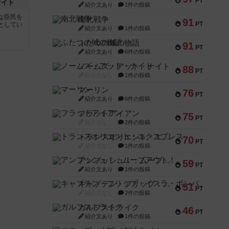
PT
ナイト
紹介文あり
1件の投稿
な臣民を
南北戦争
91
PT
としてい
紹介文あり
1件の投稿
ふたつの城の物語
91
PT
紹介文あり
6件の投稿
ノームズ・アット・ナイト
88
PT
紹介文なし
1件の投稿
マーリン
76
PT
紹介文あり
6件の投稿
フラットアイアン
75
PT
紹介文なし
2件の投稿
トランスオリエント・エクスプレス
70
PT
紹介文なし
1件の投稿
アンブッシュ！：ムーブアウト！
59
PT
紹介文あり
1件の投稿
キャプテン・フリップ：イスラ・ボンバ
51
PT
紹介文なし
2件の投稿
ガルフストライク
46
PT
紹介文あり
1件の投稿