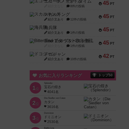
エコーズ・オブ・タイム
45
PT
紹介文なし
8件の投稿
スカルキング
45
PT
紹介文あり
12件の投稿
海兵隊
45
PT
紹介文あり
1件の投稿
Bitter End ブタペスト救出作戦
45
PT
紹介文なし
1件の投稿
ドコジャン
42
PT
紹介文あり
10件の投稿
お気に入りランキング
トップ50
Splendor
1
宝石の煌き
位
4041名
Die Siedler von Catan
2
カタン
位
3616名
Dominion
3
ドミニオン
位
2530名
Battle Line