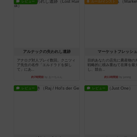
レビュー
ルール/インスト
アルナックの失われし遺跡
マーケットフレッシ
アナログ対人プレイ数回。クニツィ
目的あなたの店先に農産物の
ア先生の名作「エルドラドを探し
戦略的に積み重ねて在庫を最
て」にあ...
し、競合...
約7時間前
by おーちゃん
約11時間前
by jurong
レビュー
レビュー