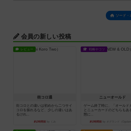
ソード・
会員の新しい投稿
レビュー
戦略やコツ
街コロ通
ニューオールド
街コロとの違いは初めから二つサイ
ゲーム終了時に、「オールド
コロを振れるなど、少しの違いはあ
とニューカードのどちらもある
るけれ...
態に...
約2時間前
by くみ
約3時間前
by オグランド（Ogulan