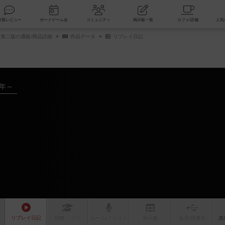
索
新着レビュー
ボードゲーム会
コミュニティ
掲示板一覧
 第二版の通販/商品詳細
作品データ
リプレイ日記
7年～
リプレイ
日記
戦略
・コツ
ルール
/インスト
掲示板
拡張/関連
作
次