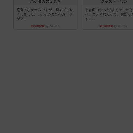
ハゲタカのえじき
ジャスト・ワン
超有名なゲームですが、初めてプレ
まぁ面白かった‼️よくテレビ
イしました。1から15までのカード
バラエティなんかで、お題が
がプ...
ずに...
約13時間前
by みいやん
約13時間前
by みいやん