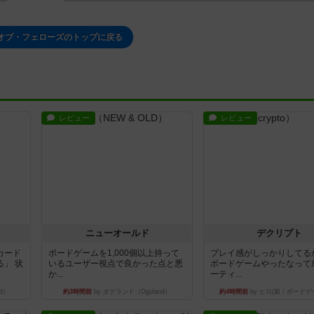
オブ・フェローズのトップに戻る
レビュー
レビュー
ニューオールド
デクリプト
カード
ボードゲームを1,000個以上持って
プレイ感がしっかりしてる
」 状
いるユーザー視点で良かった点と悪
ボードゲームやったなって
か...
ーティ...
d）
約3時間前
by オグランド（Oguland）
約4時間前
by ヒロ(新！ボードゲ