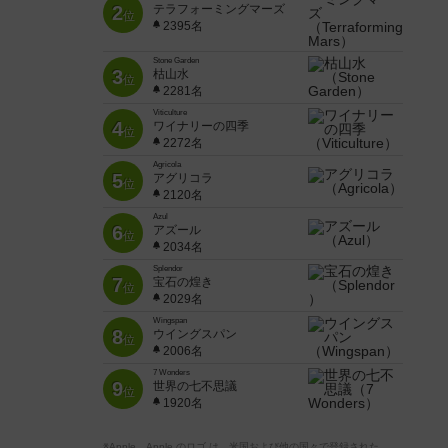
2
テラフォーミングマーズ
位
2395名
Stone Garden
3
枯山水
位
2281名
Viticulture
4
ワイナリーの四季
位
2272名
Agricola
5
アグリコラ
位
2120名
Azul
6
アズール
位
2034名
Splendor
7
宝石の煌き
位
2029名
Wingspan
8
ウイングスパン
位
2006名
7 Wonders
9
世界の七不思議
位
1920名
※Apple、Apple のロゴ は、米国および他の国々で登録された