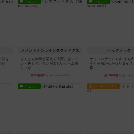
レビュー
レビュー
ュ
メメントオンラインタクティクス
ヘックメック
木箱を
どんどん物量が増えて大変になって
サイコロゲームです1から
大化
いく押し付け合いが楽しいゲーム盛
字と芋虫がかかれたダイス
り上が...
振っ...
約11時間前
by nekomanma222
約13時間前
by みいやん
レビュー
ルール/インスト