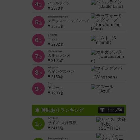
4
バトルライン
位
2378名
Terraforming Mars
5
テラフォーミングマーズ
位
2371名
6 nimmt!
6
ニムト
位
2202名
Carcassonne
7
カルカソンヌ
位
2191名
Wingspan
8
ウイングスパン
位
2150名
Azul
9
アズール
位
1903名
興味ありランキング
トップ50
SCYTHE
1
サイズ -大鎌戦役-
位
2415名
Terraforming Mars