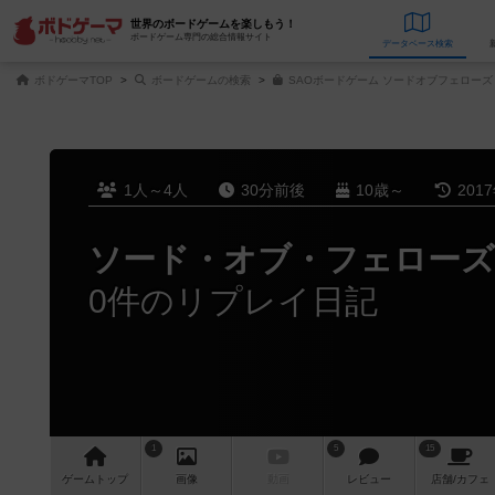
世界のボードゲームを楽しもう！
ボードゲーム専門の総合情報サイト
データベース
検
ボドゲーマTOP
ボードゲームの検索
SAOボードゲーム ソードオブフェローズ
1人～4人
30分前後
10歳～
201
ソード・オブ・フェローズ
0件のリプレイ日記
1
5
15
ゲーム
トップ
画像
動画
レビュー
店舗/
カフェ