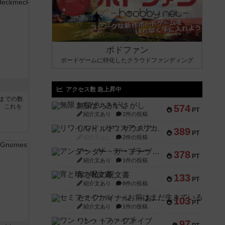
ボドファン
ボードゲームに特化したクラウドファンディング
アクセス数 急上昇中
5までの数
無限まちがいさがし
。これを
574
PT
紹介文あり
2件の投稿
リワイルド：サウスアメリカ
389
PT
紹介文なし
2件の投稿
アンダー・ザ・テーブラー
378
PT
紹介文あり
1件の投稿
宵と暁の呪文書
133
PT
紹介文あり
8件の投稿
セミファイナル ～お前はまだ生きている～
103
PT
紹介文あり
1件の投稿
ワン・トゥ・ファイブ
97