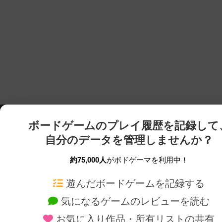
ボードゲームのプレイ履歴を記録して
自分のデータを管理しませんか？
約75,000人
がボドゲーマを利用中！
ボドゲーマTOP
ボードゲーム通販
遊んだボードゲームを記録する
気になるゲームのレビューを読む
ボードゲームを検索する
新作・再入荷情報
お気に入り作品・所有リストの共有
ボードゲームの新着レビュー
定番ボードゲームの通販