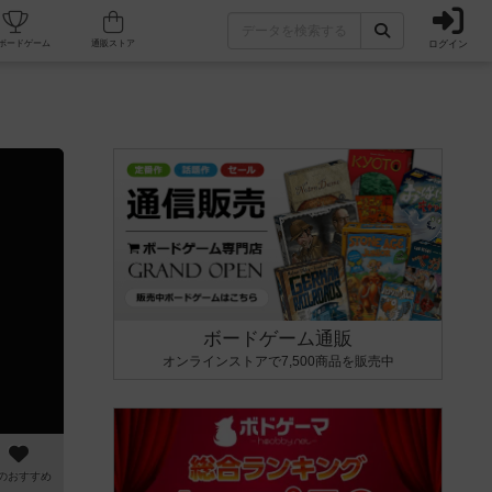
ログイン
カフェ/店舗
人気ボードゲーム
通販ストア
ボードゲーム通販
オンラインストアで7,500商品を販売中
のおすすめ