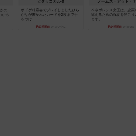
ピタッコカルタ
ノームズ・アット・
とかの
ボドゲ相席会でプレイしましたひら
ベネボレンス女王は、忠実
わから
がなが書かれたカードを2枚まで手
称えるための祝宴を開こう
をつけ...
ます。...
約13時間前
by みいやん
約14時間前
by jurong