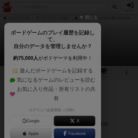
ログイン
閉じる
ボドゲーマTOP
ボードゲームの検索
ストライク 日本語版の通販/商品詳細
ボードゲームのプレイ履歴を記録し
て、
ストライク
自分のデータを管理しませんか？
eklさんのレビュー
約75,000人
がボドゲーマを利用中！
遊んだボードゲームを記録する
16
2
47
291
トップ
画像
動画
レビュー
カフェ
気になるゲームのレビューを読む
お気に入り作品・所有リストの共
241名
0名
0
1年以上前
有
ログイン / 会員登録（10秒）
ダイスを転がして奇跡を起こすゲーム。
Google
X
好きなだけダイスを投げて出目が揃ったら獲得。
Apple
Facebook
手持ちのダイスがなくなったら負け。