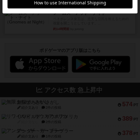
ルール/インスト
画像付き
充実
ノームズ・アット・ナイト
ベネボレンス女王は、忠実な臣民を称えるための
祝宴を開こうとしています。...
約14時間前
by jurong
ボドゲーマのアプリ版はこちら
アクセス数 急上昇中
無限まちがいさがし
574
PT
紹介文あり
2件の投稿
リワイルド：サウスアメリカ
389
PT
紹介文なし
2件の投稿
アンダー・ザ・テーブラー
378
PT
紹介文あり
1件の投稿