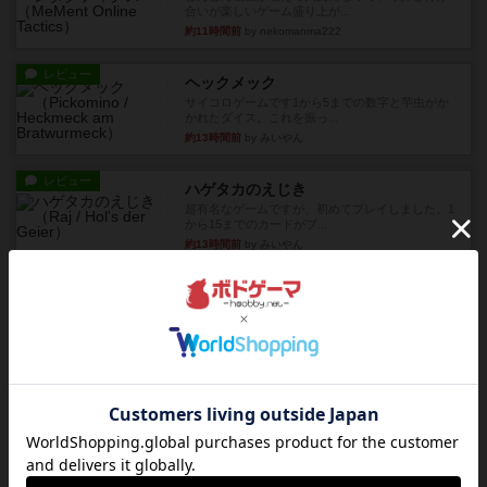
合いが楽しいゲーム盛り上が...
約11時間前
by nekomanma222
レビュー
ヘックメック
サイコロゲームです1から5までの数字と芋虫がか
かれたダイス。これを振っ...
約13時間前
by みいやん
レビュー
ハゲタカのえじき
超有名なゲームですが、初めてプレイしました。1
から15までのカードがプ...
約13時間前
by みいやん
レビュー
ジャスト・ワン
まぁ面白かった‼️よくテレビとかのバラエティなん
かで、お題がわからずに...
約13時間前
by みいやん
レビュー
ピタッコカルタ
ボドゲ相席会でプレイしましたひらがなが書かれ
たカードを2枚まで手をつけ...
約13時間前
by みいやん