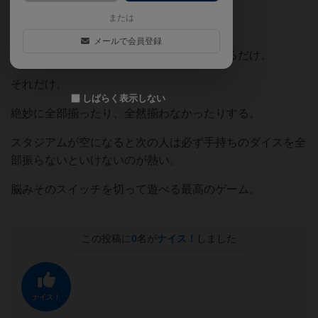
または
メールで会員登録
ひたすら自分の番になったらダイスを投げるだけ。
それだけ。
しばらく表示しない
絶妙に全部揃ったり、全然揃わなかったりする。
スタジアムが空になると次の人は必ず手持ちのダイスを全
部振らないといけないのが熱い。
脳みそのスイッチを切って遊べる最高のゲーム。
この投稿に
0
名が
ナイス！
しました
ナイス！