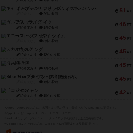
紹介文あり
1件の投稿
キャプテン・フリップ：イスラ・ボンバ
51
PT
紹介文なし
2件の投稿
ガルフストライク
46
PT
紹介文あり
1件の投稿
エコーズ・オブ・タイム
45
PT
紹介文なし
8件の投稿
スカルキング
45
PT
紹介文あり
12件の投稿
海兵隊
45
PT
紹介文あり
1件の投稿
Bitter End ブタペスト救出作戦
45
PT
紹介文なし
1件の投稿
ドコジャン
42
PT
紹介文あり
10件の投稿
※Apple、Apple のロゴ は、米国および他の国々で登録されたApple Inc.の商標です。
※App Store は、Apple Inc.のサービスマークです。
※Android は、グーグル インコーポレイテッドの商標または登録商標です。
※Google Play とそのロゴは、Google Inc.の商標または登録商標です。