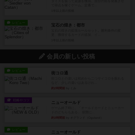
ダイスを振って資源を獲得。自分の街を発展させ
て得点を稼ぐゲーム。定番で...
1年以上前
の投稿
レビュー
宝石の煌き：都市
宝石の煌きの拡張ルールセット。勝利条件の変
更、獲得するカードの追加、イ...
1年以上前
の投稿
会員の新しい投稿
レビュー
街コロ通
街コロとの違いは初めから二つサイコロを振れる
など、少しの違いはあるけれ...
約2時間前
by くみ
戦略やコツ
ニューオールド
ゲーム終了時に、「オールドカードとニューカー
ドのどちらもある」 状態に...
約3時間前
by オグランド（Oguland）
レビュー
ニューオールド