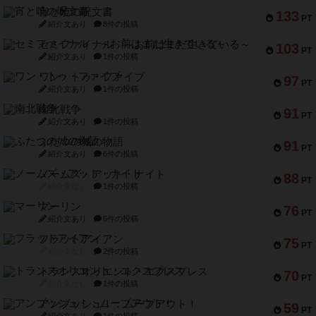
宵と暁の呪文書
133
PT
紹介文あり
8件の投稿
セミファイナル ～お前はまだ生きている～
103
PT
紹介文あり
1件の投稿
ワン・トゥ・ファイブ
97
PT
紹介文あり
1件の投稿
南北戦争
91
PT
紹介文あり
1件の投稿
ふたつの城の物語
91
PT
紹介文あり
6件の投稿
ノームズ・アット・ナイト
88
PT
紹介文なし
1件の投稿
マーリン
76
PT
紹介文あり
6件の投稿
フラットアイアン
75
PT
紹介文なし
2件の投稿
トランスオリエント・エクスプレス
70
PT
紹介文なし
1件の投稿
アンブッシュ！：ムーブアウト！
59
PT