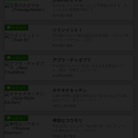
出されたカードの色によって手番順が決まる 、ち
ょっとだけ難易度の高いラ...
約1年前
の投稿
レビュー
ツインイット！
同じ柄のカード2枚を指差す反射神経＋メモリー系
パーティーゲーム。二人で...
約1年前
の投稿
レビュー
アブラ・チャダブラ
4つの山からカードを引いてうさぎを集めるゲー
ム。猫を一定数引くとバース...
約1年前
の投稿
レビュー
キチキチキッチン
お題の料理に必要な材料をリアルタイムにかき集
めるゲーム。違うメンバーで...
1年以上前
の投稿
レビュー
卑怯なコウモリ
手札を出していって、獣か鳥か多い方に入ってい
たら勝ちなゲーム。コウモリ...
1年以上前
の投稿