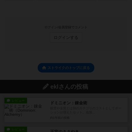
ログイン/会員登録でコメント
ログインする
ストライクのトップに戻る
eklさんの投稿
レビュー
ドミニオン：錬金術
銀貨や金貨とは別のカテゴリのコストとしてポー
ションが増えたセット。追加...
約1年前
の投稿
レビュー
王宮のささやき