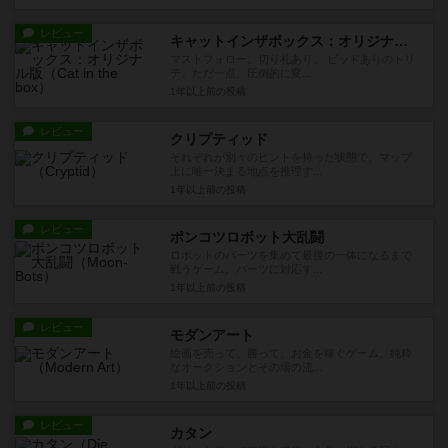
レビュー
キャットインザボックス：オリジナル版
マストフォロー、切り札あり、 ビッドありのトリ
テ。ただ一点、圧倒的に変...
1年以上前
の投稿
レビュー
クリプティッド
それぞれが別々のヒントを持った状態で、マップ
上に唯一決まる地点を推理す...
1年以上前
の投稿
レビュー
ポンコツロボット大乱闘
ロボットのパーツを集めて最後の一体になるまで
戦うゲーム。パーツに対応す...
1年以上前
の投稿
レビュー
モダンアート
絵画を売って、勝って、お金を稼ぐゲーム。純粋
なオークションとその場の流...
1年以上前
の投稿
レビュー
カタン