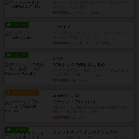
ボードゲームを1,000個以上持っているユーザー視
点で良かった点と悪か...
約3時間前
by オグランド（Oguland）
レビュー
デクリプト
プレイ感がしっかりしてるから、超ボードゲーム
やったなって感じ。パーティ...
約4時間前
by ヒロ(新！ボードゲーム家族)
レビュー
充実
アルナックの失われし遺跡
アナログ対人プレイ数回。クニツィア先生の名作
「エルドラドを探して」にあ...
約6時間前
by おーちゃん
ルール/インスト
画像付き
充実
マーケットフレッシュ
目的あなたの店先に農産物の木箱を戦略的に積み
重ねて在庫を最大化し、競合...
約11時間前
by jurong
レビュー
メメントオンラインタクティクス
どんどん物量が増えて大変になっていく押し付け