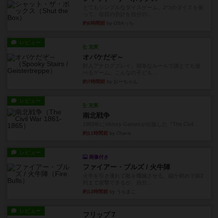
とてもシンプルなダイスゲーム。2つのダイスを振
って、出目の合計を自分の...
約6時間前
by OSAっち
レビュー
充実
オバケだぞ～
対人アナログプレイ。簡単なルールで誰とでも遊
べるゲーム。こんなの子ども...
約7時間前
by おーちゃん
レビュー
充実
南北戦争
1983年にVictory Gamesが出版した『The Civil ...
約11時間前
by Chaco
レビュー
画像付き
ファイアー・ブルズ / 火牛陣
火牛を引き連れて敵を殲滅させる。縦か斜めで前2
列まで攻撃できるが、自分...
約13時間前
by うらまこ
レビュー
フリップ７