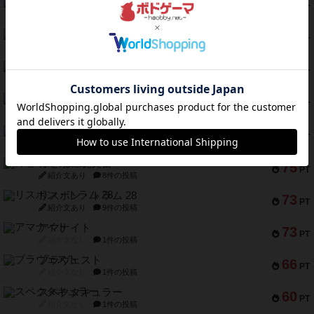
1809
112
PT
紹介文あり
1件の投稿
ファースト・イン・フライト
108
PT
紹介文あり
3件の投稿
モズビ－ズ・レイダ－ズ
94
PT
紹介文あり
1件の投稿
テンプテーション
79
PT
紹介文なし
2件の投稿
インドネシア
78
PT
紹介文あり
2件の投稿
宵と暁の呪文書
75
PT
紹介文あり
8件の投稿
リスボン・トラム 28
73
PT
紹介文あり
9件の投稿
アマナイト
73
PT
紹介文なし
1件の投稿
ブラヴェスト
66
PT
紹介文なし
1件の投稿
スペクタキュラー
60
PT
紹介文なし
1件の投稿