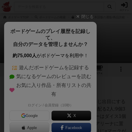
ログイン
閉じる
ボドゲーマTOP
ボードゲームの検索
ストライク 日本語版の通販/商品詳細
ボードゲームのプレイ履歴を記録し
て、
ストライク
自分のデータを管理しませんか？
2件のルール/インスト
約75,000人
がボドゲーマを利用中！
遊んだボードゲームを記録する
16
2
47
291
トップ
画像
動画
レビュー
カフェ
気になるゲームのレビューを読む
お気に入り作品・所有リストの共
神
524名
1名
0
充実
有
ゲームの目的ダイスをぶつけて同じ出目にする
ログイン / 会員登録（10秒）
TJ
準備プレイ人数に応じてダイスを配る2人:9個3
Google
X
人:8個4人:7個5人:6個各プレイヤーはダイス1個
を×マーク以外を上にしてダイスアリーナに置
Apple
Facebook
く使用するダイスは1の目の代わりに×マークが