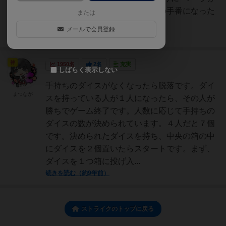
描かれているゲームの流れ自分の手番になった
または
ら、ダ...
メールで会員登録
続きを読む（5年以上前）
神
1950名
2名
充実
しばらく表示しない
手持ちのダイスがなくなったら脱落です。ダイ
まつなが
スを持っている人が１人になったら、その人が
勝ちでゲーム終了です。人数に応じて手持ちの
ダイスの数が決められています。４人だと７個
です。決められたダイスを持ち、中央の箱の中
にダイスを２個置いたらスタートです。まず、
ダイスを１つ箱に投げ入...
続きを読む（約9年前）
ストライクのトップに戻る