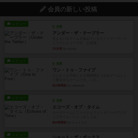
会員の新しい投稿
レビュー
充実
アンダー・ザ・テーブラー
笑えるバカゲームを集めているライトゲーマーと
してのレビューです。正体隠...
25分前
by toyota
レビュー
充実
ワン・トゥ・ファイブ
とにかくお手軽にすき間時間をうめるゲームとし
て重宝するゲームです。いわ...
約2時間前
by nabekoh
レビュー
充実
エコーズ・オブ・タイム
カードゲームにファイナルファンタジーのアクテ
ィブタイムバトル（もしくは...
約6時間前
by ジェイとと
レビュー
シャット・ザ・ボックス