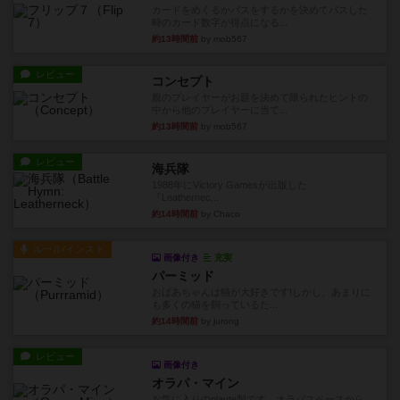
カードをめくるかパスをするかを決めてパスした
時のカード数字が得点になる...
約13時間前
by mob567
レビュー
コンセプト
親のプレイヤーがお題を決めて限られたヒントの
中から他のプレイヤーに当て...
約13時間前
by mob567
レビュー
海兵隊
1988年にVictory Gamesが出版した
『Leathernec...
約14時間前
by Chaco
ルール/インスト
画像付き
充実
パーミッド
おばあちゃんは猫が大好きです!しかし、あまりに
も多くの猫を飼っているた...
約14時間前
by jurong
レビュー
画像付き
オラパ・マイン
お気に入りのplayte製です。オラパスペースから