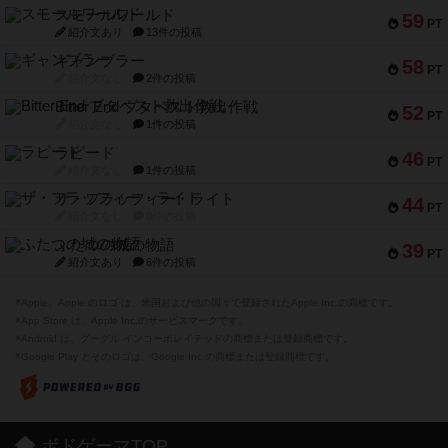
スモールワールド
59
PT
紹介文あり
13件の投稿
ギャンブラー
58
PT
紹介文なし
2件の投稿
Bitter End ブタペスト救出作戦
52
PT
紹介文なし
1件の投稿
ラピード
46
PT
紹介文なし
1件の投稿
ザ・フラッフィー・ライト
44
PT
紹介文なし
0件の投稿
ふたつの城の物語
39
PT
紹介文あり
6件の投稿
※Apple、Apple のロゴ は、米国および他の国々で登録されたApple Inc.の商標です。
※App Store は、Apple Inc.のサービスマークです。
※Android は、グーグル インコーポレイテッドの商標または登録商標です。
※Google Play とそのロゴは、Google Inc.の商標または登録商標です。
ボドゲーマTOP