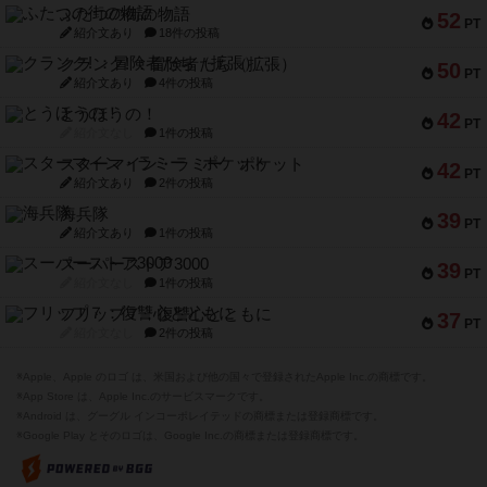
ふたつの街の物語
52
PT
紹介文あり
18件の投稿
クランク! ：冒険者たち（拡張）
50
PT
紹介文あり
4件の投稿
とうほうの！
42
PT
紹介文なし
1件の投稿
スターマイン・ラミー ポケット
42
PT
紹介文あり
2件の投稿
海兵隊
39
PT
紹介文あり
1件の投稿
スーパーストア3000
39
PT
紹介文なし
1件の投稿
フリップ７：復讐心とともに
37
PT
紹介文なし
2件の投稿
※Apple、Apple のロゴ は、米国および他の国々で登録されたApple Inc.の商標です。
※App Store は、Apple Inc.のサービスマークです。
※Android は、グーグル インコーポレイテッドの商標または登録商標です。
※Google Play とそのロゴは、Google Inc.の商標または登録商標です。