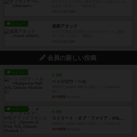
ボドゲしたことのない親もできそうなほどルール
は分かりやすく、一度やれば...
1年以上前
の投稿
レビュー
迷路アタック
セリアで買える110円コリドール１セットに盤面
が一つ入っており、盤面を...
1年以上前
の投稿
会員の新しい投稿
レビュー
充実
ヘッジロウ・ヘル
1987年にAvalon Hill社が出版した『Hedgerow
He...
約1時間前
by Chaco
レビュー
充実
ストリート・オブ・ファイア：ASLデラックスモジュール1
1985年にAvalon Hill社が出版した『Streets of ...
約2時間前
by Chaco