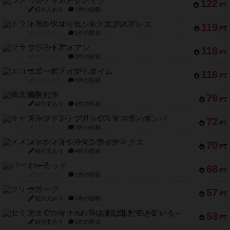
ワン・トゥ・ファイブ
122
PT
紹介文あり
1件の投稿
トランスオリエント・エクスプレス
119
PT
紹介文なし
1件の投稿
フラットアイアン
118
PT
紹介文なし
2件の投稿
エコーズ・オブ・タイム
118
PT
紹介文なし
8件の投稿
南北戦争
79
PT
紹介文あり
1件の投稿
キャプテン・フリップ：イスラ・ボンバ
72
PT
紹介文なし
2件の投稿
メメントオンラインタクティクス
70
PT
紹介文あり
4件の投稿
パーミッド
68
PT
紹介文なし
1件の投稿
クリーグ
57
PT
紹介文あり
1件の投稿
セミファイナル ～お前はまだ生きている～
53
PT
紹介文あり
1件の投稿