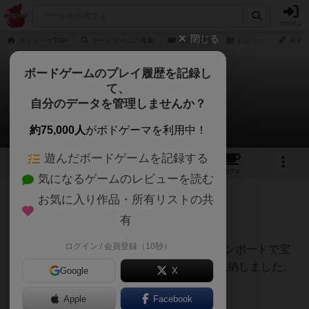
ログイン
閉じる
ボドゲーマTOP
ボードゲームの検索
宝石の煌き
レビュー
みずた
ボードゲームのプレイ履歴を記録し
て、
宝石の煌き
自分のデータを管理しませんか？
みずたまきのさんのレビュー
約75,000人
がボドゲーマを利用中！
遊んだボードゲームを記録する
69
25
161
431
トップ
画像
動画
レビュー
カフェ
気になるゲームのレビューを読む
お気に入り作品・所有リストの共
443名
0名
0
1年以上前
有
ログイン / 会員登録（10秒）
2024年12月現在、ダイソーで買ったスチレンボードで宝
石枠を作100膳収納可能お箸収納ケースに収納しました。
Google
X
Apple
Facebook