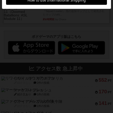
充実
ドゥームド・バタリオンズ：ASLモジュール11
『Squad Leader』用の追加マップとして発売され
たマップの#9...
約6時間前
by Chaco
ボドゲーマのアプリ版はこちら
アクセス数 急上昇中
リワイルド：サウスアメリカ
552
PT
紹介文なし
2件の投稿
マーケットフレッシュ
170
PT
紹介文あり
1件の投稿
ファイアー・ブルズ / 火牛陣
141
PT
紹介文なし
1件の投稿