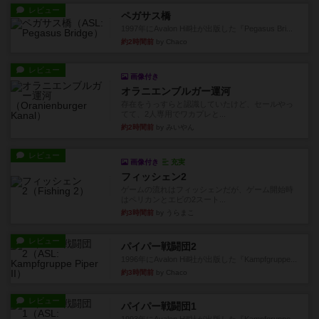
レビュー
ペガサス橋
1997年にAvalon Hill社が出版した『Pegasus Bri...
約2時間前
by Chaco
レビュー
画像付き
オラニエンブルガー運河
存在をうっすらと認識していたけど、セールやっ
てて、2人専用でワカプレと...
約2時間前
by みいやん
レビュー
画像付き
充実
フィッシェン2
ゲームの流れはフィッシェンだが、ゲーム開始時
はペリカンとエビの2スート...
約3時間前
by うらまこ
レビュー
パイパー戦闘団2
1996年にAvalon Hill社が出版した『Kampfgruppe...
約3時間前
by Chaco
レビュー
パイパー戦闘団1
1993年にAvalon Hill社が出版した『Kampfgruppe...