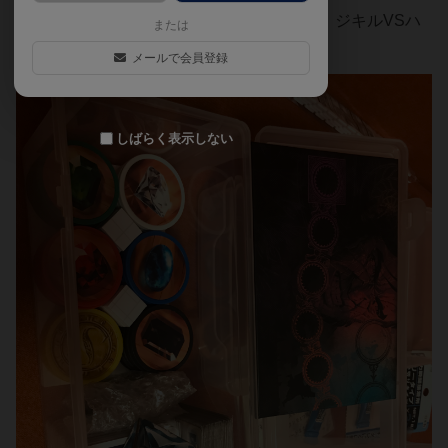
これだけだとまだ４割ほど空いているので、ジキルVSハ
または
イドも一緒に入れてます
メールで会員登録
しばらく表示しない