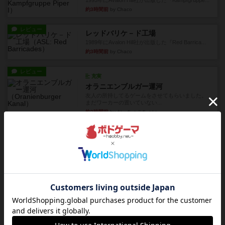
約3時間前
by Chaco
レビュー
レッドバリケ－ド工場
1989年にAvalon Hill社が出版した『Red Barrica...
約3時間前
by Chaco
レビュー
充実
オラニエンブルガー運河
友人の所持してるゲームをさせてもらいました。
まだワーカーの置いていない...
約3時間前
by おっちょこちょい
レビュー
ゴットファイブ！
自分の前に背を向けて並ぶ5枚の手札の数字を当て
るゲーム。相手の手札/場...
約5時間前
by daisdice
レビュー
カタン
神ゲー
約5時間前
by アプー
レビュー