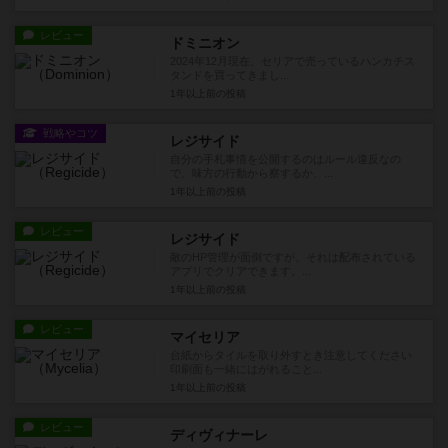
レビュー
ドミニオン
2024年12月現在、セリアで売っているハンカチス
タンドを買ってきまし...
1年以上前
の投稿
戦略やコツ
レジサイド
自分の手札事情を公開するのはルール違反なの
で、味方の行動から察するか、...
1年以上前
の投稿
レビュー
レジサイド
敵のHP管理が面倒ですが、それは配布されている
アプリでクリアできます。...
1年以上前
の投稿
レビュー
マイセリア
台紙からタイルを取り外すとき注意してください
印刷面も一緒にはがれること...
1年以上前
の投稿
レビュー
ディヴィナーレ