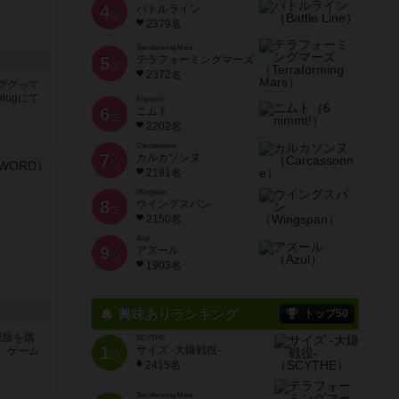
4
バトルライン
位
2379名
Terraforming Mars
5
テラフォーミングマーズ
位
2372名
ググって
logにて
6 nimmt!
6
ニムト
位
2202名
Carcassonne
7
カルカソンヌ
位
2191名
Wingspan
8
ウイングスパン
位
2150名
Azul
9
アズール
位
1903名
興味ありランキング
トップ50
2版を購
SCYTHE
1
サイズ -大鎌戦役-
。ゲーム
位
2415名
Terraforming Mars