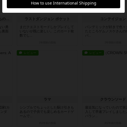
カートグラファー：勇者たちの門出
ラストダンジョン ポケット
コンテイジョン
ない勇
まだクエストモードしかプレイして
パンデミックが好きで色々
も裏面
いないが既に楽しい。このカード枚
たところゲムノスケさんのb
数でし...
パ...
2年弱前
の投稿
2年弱前
の投稿
レビュー
レビュー
ラマ
クラウンソード
家(カ
シンプルでちょっとした駆け引きも
最近気になっていたので第
ランダ
あるので子供でも楽しめるカードゲ
入して早速プレイしました
ームで...
バラン...
約2年前
の投稿
約2年前
の投稿