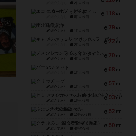
PT
紹介文なし
2件の投稿
エコーズ・オブ・タイム
118
PT
紹介文なし
8件の投稿
南北戦争
79
PT
紹介文あり
1件の投稿
キャプテン・フリップ：イスラ・ボンバ
72
PT
紹介文なし
2件の投稿
メメントオンラインタクティクス
70
PT
紹介文あり
4件の投稿
パーミッド
68
PT
紹介文なし
1件の投稿
クリーグ
57
PT
紹介文あり
1件の投稿
セミファイナル ～お前はまだ生きている～
53
PT
紹介文あり
1件の投稿
ふたつの街の物語
52
PT
紹介文あり
18件の投稿
クランク! ：冒険者たち（拡張）
50
PT
紹介文あり
4件の投稿