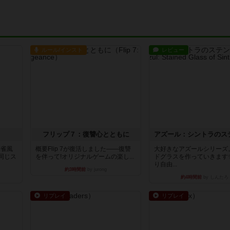
ルール/インスト
レビュー
フリップ７：復讐心とともに
麻雀風
概要Flip 7が復活しました――復讐
大好きなアズールシリーズ
同じス
を伴って!オリジナルゲームの楽し...
ドグラスを作っていきます
り自由...
約3時間前
by jurong
約4時間前
by しんたろ
リプレイ
リプレイ