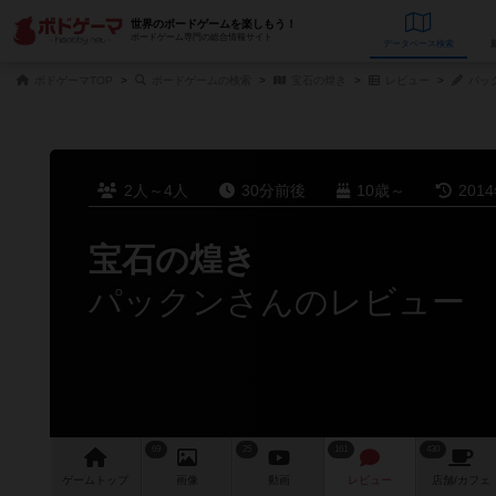
世界のボードゲームを楽しもう！
ボードゲーム専門の総合情報サイト
データベース
検
ボドゲーマTOP
ボードゲームの検索
宝石の煌き
レビュー
パッ
2人～4人
30分前後
10歳～
201
宝石の煌き
パックンさんのレビュー
69
25
161
430
ゲーム
トップ
画像
動画
レビュー
店舗/
カフェ