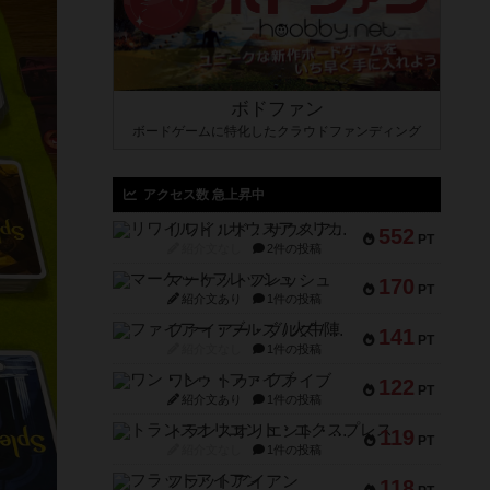
ボドファン
ボードゲームに特化したクラウドファンディング
アクセス数 急上昇中
リワイルド：サウスアメリカ
552
PT
紹介文なし
2件の投稿
マーケットフレッシュ
170
PT
紹介文あり
1件の投稿
ファイアー・ブルズ / 火牛陣
141
PT
紹介文なし
1件の投稿
ワン・トゥ・ファイブ
122
PT
紹介文あり
1件の投稿
トランスオリエント・エクスプレス
119
PT
紹介文なし
1件の投稿
フラットアイアン
118