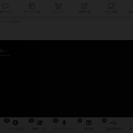
索
新着レビュー
ボードゲーム会
コミュニティ
掲示板一覧
クンさんの投稿
4年～
19
13
11
9
8
リプレイ
日記
戦略
・コツ
ルール
/インスト
掲示板
拡張/関連
作
次