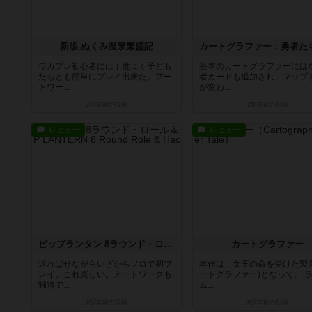
新版 ぬくみ温泉繁盛記
ワカプレ初心者には丁度よく子ども
基本のカートグラファーには
たちとも簡単にプレイ出来た。アー
者カードも追加され、マップ
トワー...
が変わ...
2年弱前
の投稿
2年弱前
の投稿
レビュー
レビュー
ピップランタン 8ラウンド・ロール＆ハック
カートグラファー
遅ればせながらいざからソロで初プ
本作は、女王の命を受けた製図
レイ。これ楽しい。アートワークも
ートグラファー)となって、 
独特で...
ム...
約2年前
の投稿
約2年前
の投稿