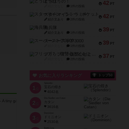
とうほうの！
42
PT
紹介文なし
1件の投稿
スターマイン・ラミー ポケット
42
PT
紹介文あり
2件の投稿
海兵隊
39
PT
紹介文あり
1件の投稿
スーパーストア3000
39
PT
紹介文なし
1件の投稿
フリップ７：復讐心とともに
37
PT
紹介文なし
2件の投稿
お気に入りランキング
トップ50
Splendor
1
宝石の煌き
位
4042名
Die Siedler von Catan
2
カタン
位
3616名
Dominion
3
ドミニオン
位
2530名
Battle Line