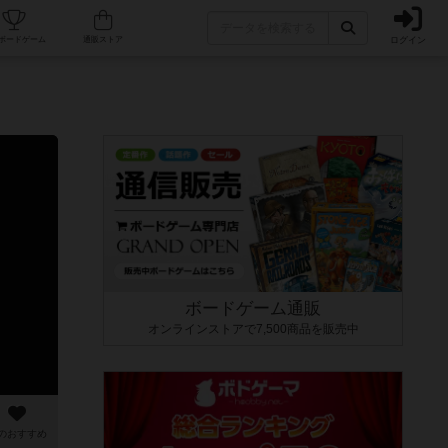
ログイン
カフェ/店舗
人気ボードゲーム
通販ストア
ボードゲーム通販
オンラインストアで7,500商品を販売中
のおすすめ