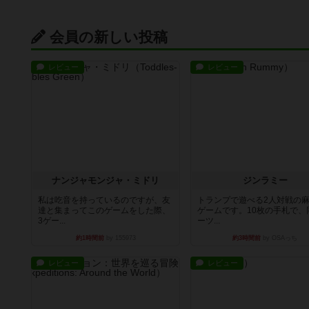
会員の新しい投稿
レビュー
レビュー
ナンジャモンジャ・ミドリ
ジンラミー
私は吃音を持っているのですが、友
トランプで遊べる2人対戦の
達と集まってこのゲームをした際、
ゲームです。10枚の手札で、
3ゲー...
ーツ...
約1時間前
by 155973
約3時間前
by OSAっち
レビュー
レビュー