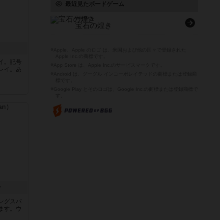
最近見たボードゲーム
Splendor
宝石の煌き
※Apple、Apple のロゴ は、米国および他の国々で登録された
Apple Inc.の商標です。
イ。記号
※App Store は、Apple Inc.のサービスマークです。
レイ。あ
※Android は、グーグル インコーポレイテッドの商標または登録商
標です。
※Google Play とそのロゴは、Google Inc.の商標または登録商標で
す。
ン
ングスパ
ます。ウ