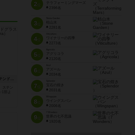
2
テラフォーミングマーズ
位
2396名
Stone Garden
3
枯山水
位
2281名
Viticulture
4
ワイナリーの四季
位
2273名
Agricola
5
アグリコラ
位
2120名
Azul
6
アズール
位
2034名
アズール：シントラのステンドグラス
Splendor
7
宝石の煌き
位
。ステン
2031名
✨1部よ
Wingspan
8
ウイングスパン
位
2006名
7 Wonders
9
世界の七不思議
位
1920名