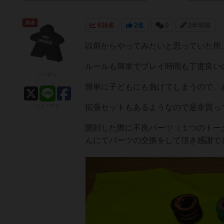
勇者
616名
2名
0
2年弱前
以前からやってみたいと思っていた所、
ルールも簡単でプレイ時間も丁度良い
パックン
簡単に子どもにも負けてしまうので、
シェアする
拡張セットもあるようなので是非買っ
開封した際に不良パーツ（１つのトー
んにてパーツの交換をして頂き感謝で