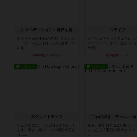
エクスペディション：世界を巡る冒険
スライプ
クラマー氏の不朽の名作。新しいボ
メインコマ一つサブコマ四つ
ードゲームほどおもしろいはず？い
ぞれプレイします。動かし方
いえ。...
か壁に...
約4時間前
by 田中昌平
約4時間前
by くみ
レビュー
レビュー
ダグエイトチェス
宝石の煌き：デュエル 偽
チェスなのに、ほんの10分で終わり
筆者が最も好きな2人用ボー
ます。動きで敵のコマの種類が分か
ムである『宝石の煌めき デュ
れば...
に、...