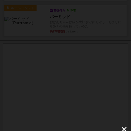
ルール/インスト
画像付き
充実
パーミッド
おばあちゃんは猫が大好きです!しかし、あまりに
も多くの猫を飼っているた...
約17時間前
by jurong