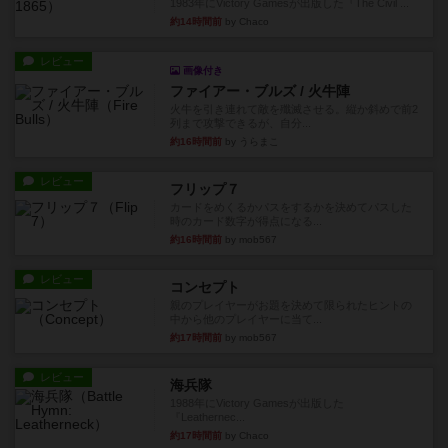
1983年にVictory Gamesが出版した『The Civil ...
約14時間前
by Chaco
レビュー
画像付き
ファイアー・ブルズ / 火牛陣
火牛を引き連れて敵を殲滅させる。縦か斜めで前2
列まで攻撃できるが、自分...
約16時間前
by うらまこ
レビュー
フリップ７
カードをめくるかパスをするかを決めてパスした
時のカード数字が得点になる...
約16時間前
by mob567
レビュー
コンセプト
親のプレイヤーがお題を決めて限られたヒントの
中から他のプレイヤーに当て...
約17時間前
by mob567
レビュー
海兵隊
1988年にVictory Gamesが出版した
『Leathernec...
約17時間前
by Chaco