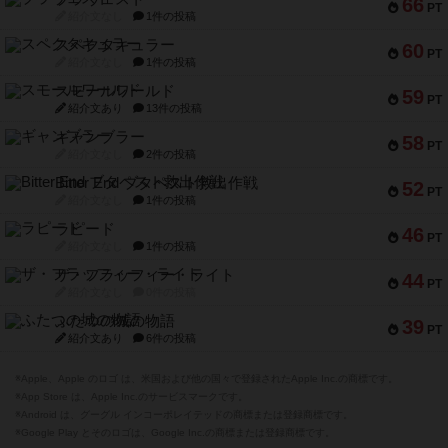
66
PT
紹介文なし
1件の投稿
スペクタキュラー
60
PT
紹介文なし
1件の投稿
スモールワールド
59
PT
紹介文あり
13件の投稿
ギャンブラー
58
PT
紹介文なし
2件の投稿
Bitter End ブタペスト救出作戦
52
PT
紹介文なし
1件の投稿
ラピード
46
PT
紹介文なし
1件の投稿
ザ・フラッフィー・ライト
44
PT
紹介文なし
0件の投稿
ふたつの城の物語
39
PT
紹介文あり
6件の投稿
※Apple、Apple のロゴ は、米国および他の国々で登録されたApple Inc.の商標です。
※App Store は、Apple Inc.のサービスマークです。
※Android は、グーグル インコーポレイテッドの商標または登録商標です。
※Google Play とそのロゴは、Google Inc.の商標または登録商標です。