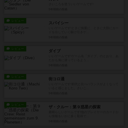
さいころを使ういいゲームです!
5年弱前
の投稿
レビュー
スパイシー
いいゲームです!ときに慎重に、ときに大胆にカー
ドを出していく駆け引きゲ...
5年弱前
の投稿
レビュー
ダイブ
いいゲームです!ゲーム名「ダイブ」のとおり、あ
たかも海に潜っているよう...
5年弱前
の投稿
レビュー
街コロ通
いいゲームです!初代と比べバランスがよくなって
いると感じました。さいこ...
5年弱前
の投稿
レビュー
ザ・クルー：第９惑星の探索
素晴らしいゲームです!他のプレイヤーのカードか
ら情報をいかに多く取得で...
5年弱前
の投稿