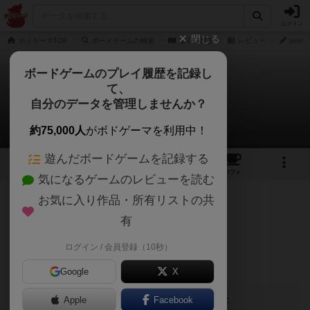
ログイン
閉じる
ボドゲーマTOP
ボードゲームの検索
宝石の煌き
レビュー
pome
ボードゲームのプレイ履歴を記録し
て、
宝石の煌き
自分のデータを管理しませんか？
pome-botさんのレビュー
約75,000人
がボドゲーマを利用中！
遊んだボードゲームを記録する
69
25
161
430
トップ
画像
動画
レビュー
カフェ
気になるゲームのレビューを読む
お気に入り作品・所有リストの共
168名
0名
0
5年弱前
有
ログイン / 会員登録（10秒）
悩ましいいいゲームです!
Google
X
この投稿に
0
名が
ナイス！
しました
Apple
Facebook