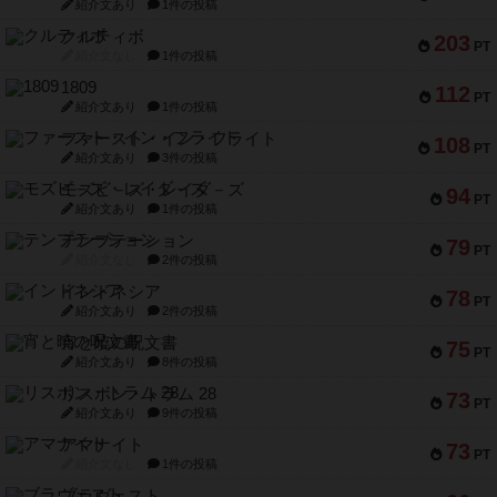
紹介文あり
1件の投稿
クルティボ
203
PT
紹介文なし
1件の投稿
1809
112
PT
紹介文あり
1件の投稿
ファースト・イン・フライト
108
PT
紹介文あり
3件の投稿
モズビ－ズ・レイダ－ズ
94
PT
紹介文あり
1件の投稿
テンプテーション
79
PT
紹介文なし
2件の投稿
インドネシア
78
PT
紹介文あり
2件の投稿
宵と暁の呪文書
75
PT
紹介文あり
8件の投稿
リスボン・トラム 28
73
PT
紹介文あり
9件の投稿
アマナイト
73
PT
紹介文なし
1件の投稿
ブラヴェスト