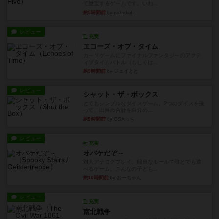
て重宝するゲームです。いわ...
約5時間前
by nabekoh
レビュー
充実
エコーズ・オブ・タイム
カードゲームにファイナルファンタジーのアクテ
ィブタイムバトル（もしくは...
約9時間前
by ジェイとと
レビュー
シャット・ザ・ボックス
とてもシンプルなダイスゲーム。2つのダイスを振
って、出目の合計を自分の...
約9時間前
by OSAっち
レビュー
充実
オバケだぞ～
対人アナログプレイ。簡単なルールで誰とでも遊
べるゲーム。こんなの子ども...
約10時間前
by おーちゃん
レビュー
充実
南北戦争