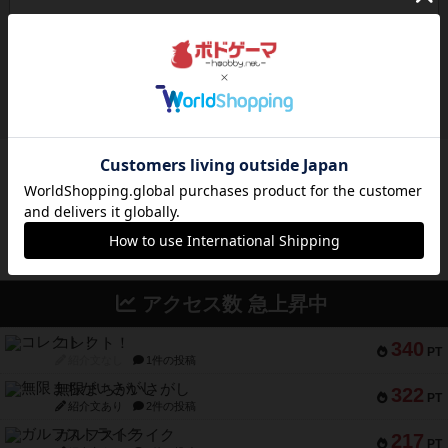
ボドゲーマのアプリ版はこちら
アクセス数 急上昇中
コレクト！
340
PT
紹介文なし
1件の投稿
無限まちがいさがし
322
PT
紹介文あり
2件の投稿
ガルフストライク
217
PT