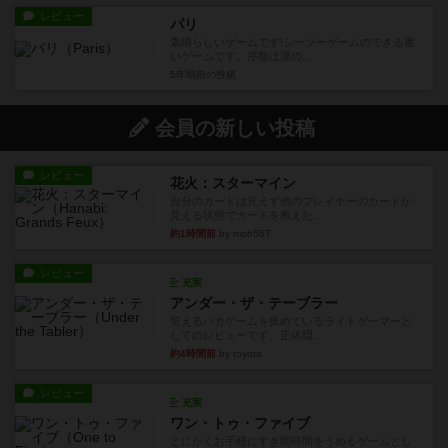
レビュー
パリ
素晴らしいゲームです!シーソーゲームのできる重
いゲームです。序盤は運の...
5年弱前
の投稿
会員の新しい投稿
レビュー
花火：スターマイン
自分のカードは見えず他のプレイヤーのカードが
見える状態でカードを教えた...
約1時間前
by mob567
レビュー
充実
アンダー・ザ・テーブラー
笑えるバカゲームを集めているライトゲーマーと
してのレビューです。正体隠...
約4時間前
by toyota
レビュー
充実
ワン・トゥ・ファイブ
とにかくお手軽にすき間時間をうめるゲームとし