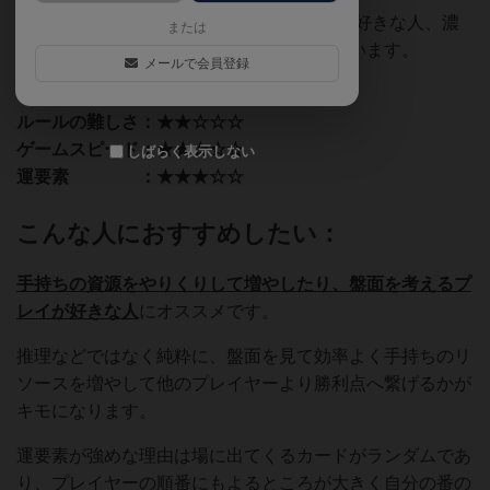
絵柄もMagic The Gatheringのような絵柄が好きな人、濃
または
いめの絵が好きな人には馴染みやすいと思います。
メールで会員登録
ルールの難しさ：★★☆☆☆
ゲームスピード：★★☆☆☆
しばらく表示しない
運要素 ：★★★☆☆
こんな人におすすめしたい：
手持ちの資源をやりくりして増やしたり、盤面を考えるプ
レイが好きな人
にオススメです。
推理などではなく純粋に、盤面を見て効率よく手持ちのリ
ソースを増やして他のプレイヤーより勝利点へ繋げるかが
キモになります。
運要素が強めな理由は場に出てくるカードがランダムであ
り、プレイヤーの順番にもよるところが大きく自分の番の