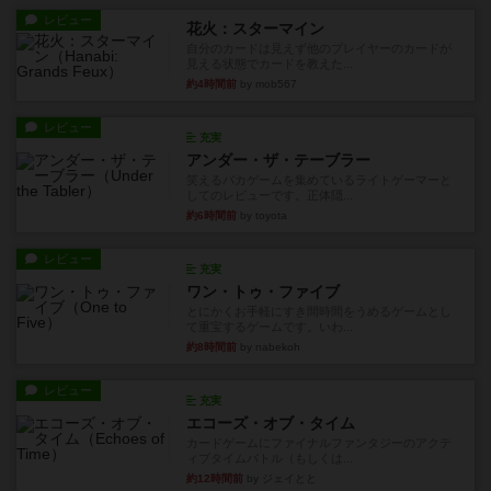
レビュー
花火：スターマイン
自分のカードは見えず他のプレイヤーのカードが
見える状態でカードを教えた...
約4時間前
by mob567
レビュー
充実
アンダー・ザ・テーブラー
笑えるバカゲームを集めているライトゲーマーと
してのレビューです。正体隠...
約6時間前
by toyota
レビュー
充実
ワン・トゥ・ファイブ
とにかくお手軽にすき間時間をうめるゲームとし
て重宝するゲームです。いわ...
約8時間前
by nabekoh
レビュー
充実
エコーズ・オブ・タイム
カードゲームにファイナルファンタジーのアクテ
ィブタイムバトル（もしくは...
約12時間前
by ジェイとと