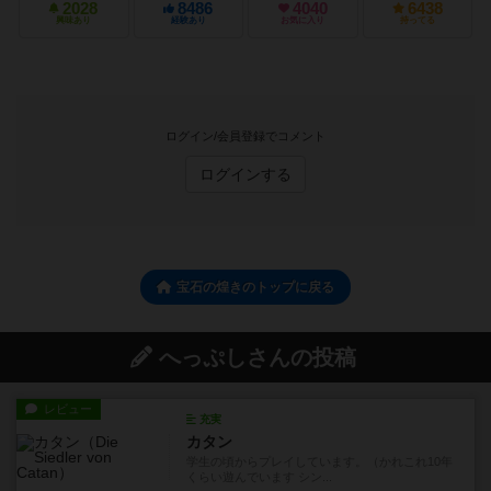
2028
8486
4040
6438
興味あり
経験あり
お気に入り
持ってる
ログイン/会員登録でコメント
ログインする
宝石の煌きのトップに戻る
へっぷしさんの投稿
レビュー
充実
カタン
学生の頃からプレイしています。（かれこれ10年
くらい遊んでいます シン...