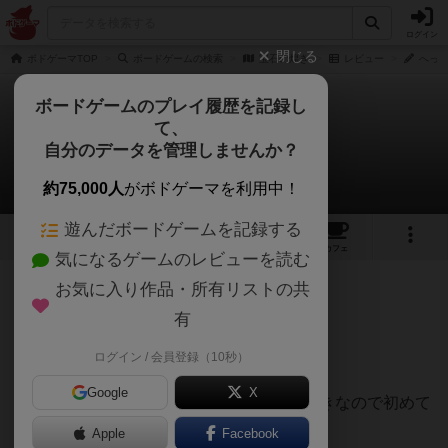
ログイン
閉じる
ボドゲーマTOP
ボードゲームの検索
宝石の煌き
レビュー
へっぷ
ボードゲームのプレイ履歴を記録し
て、
宝石の煌き
自分のデータを管理しませんか？
へっぷしさんのレビュー
約75,000人
がボドゲーマを利用中！
遊んだボードゲームを記録する
69
25
161
430
トップ
画像
動画
レビュー
カフェ
気になるゲームのレビューを読む
お気に入り作品・所有リストの共
272名
0名
0
5年弱前
有
ログイン / 会員登録（10秒）
自分が好きなゲームの1つです。
Google
X
リソース管理やデッキ構築系のゲームが好きなので初めて
プレイした時からハマりました。
Apple
Facebook