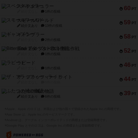
スペクタキュラー
60
PT
紹介文なし
1件の投稿
スモールワールド
59
PT
紹介文あり
13件の投稿
ギャンブラー
58
PT
紹介文なし
2件の投稿
Bitter End ブタペスト救出作戦
52
PT
紹介文なし
1件の投稿
ラピード
46
PT
紹介文なし
1件の投稿
ザ・フラッフィー・ライト
44
PT
紹介文なし
0件の投稿
ふたつの城の物語
39
PT
紹介文あり
6件の投稿
※Apple、Apple のロゴ は、米国および他の国々で登録されたApple Inc.の商標です。
※App Store は、Apple Inc.のサービスマークです。
※Android は、グーグル インコーポレイテッドの商標または登録商標です。
※Google Play とそのロゴは、Google Inc.の商標または登録商標です。