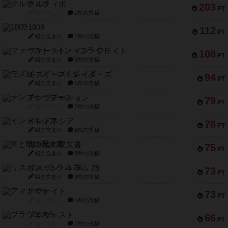
クルティボ
203
PT
紹介文なし
1件の投稿
1809
112
PT
紹介文あり
1件の投稿
ファースト・イン・フライト
108
PT
紹介文あり
3件の投稿
モズビ－ズ・レイダ－ズ
94
PT
紹介文あり
1件の投稿
テンプテーション
79
PT
紹介文なし
2件の投稿
インドネシア
78
PT
紹介文あり
2件の投稿
宵と暁の呪文書
75
PT
紹介文あり
8件の投稿
リスボン・トラム 28
73
PT
紹介文あり
9件の投稿
アマナイト
73
PT
紹介文なし
1件の投稿
ブラヴェスト
66
PT
紹介文なし
1件の投稿