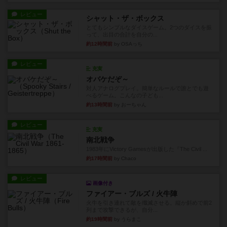
レビュー
シャット・ザ・ボックス
とてもシンプルなダイスゲーム。2つのダイスを振
って、出目の合計を自分の...
約12時間前
by OSAっち
レビュー
充実
オバケだぞ～
対人アナログプレイ。簡単なルールで誰とでも遊
べるゲーム。こんなの子ども...
約13時間前
by おーちゃん
レビュー
充実
南北戦争
1983年にVictory Gamesが出版した『The Civil ...
約17時間前
by Chaco
レビュー
画像付き
ファイアー・ブルズ / 火牛陣
火牛を引き連れて敵を殲滅させる。縦か斜めで前2
列まで攻撃できるが、自分...
約19時間前
by うらまこ