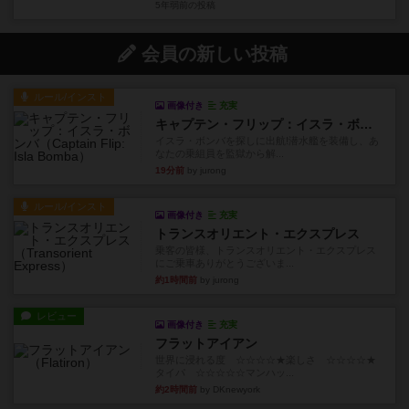
5年弱前
の投稿
会員の新しい投稿
ルール/インスト
画像付き
充実
キャプテン・フリップ：イスラ・ボンバ
イスラ・ボンバを探しに出航!潜水艦を装備し、あ
なたの乗組員を監獄から解...
19分前
by jurong
ルール/インスト
画像付き
充実
トランスオリエント・エクスプレス
乗客の皆様、トランスオリエント・エクスプレス
にご乗車ありがとうございま...
約1時間前
by jurong
レビュー
画像付き
充実
フラットアイアン
世界に浸れる度 ☆☆☆☆★楽しさ ☆☆☆☆★
タイパ ☆☆☆☆☆マンハッ...
約2時間前
by DKnewyork