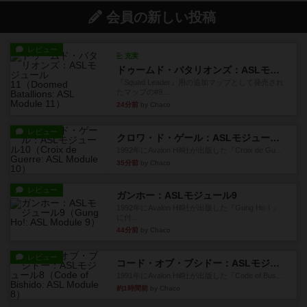
会員の新しい投稿
レビュー
充実
ドゥームド・バタリオンズ：ASLモジュール11
『Squad Leader』用の追加マップとして発売され
たマップの#9...
24分前
by Chaco
レビュー
クロワ・ド・ゲール：ASLモジュール10
1992年にAvalon Hill社が出版した『Croix de Gu...
35分前
by Chaco
レビュー
ガンホー：ASLモジュール9
1992年にAvalon Hill社が出版した『Gung Ho！』
に付...
44分前
by Chaco
レビュー
コード・オブ・ブシドー：ASLモジュール8
1991年にAvalon Hill社が出版した『Code of Bus...
約1時間前
by Chaco