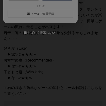
コレクションタイプの面白いカードゲームです！
または
宝石をなるべく効率よく獲得するとともに、クーポンをう
メールで会員登録
まく活用するのがポイントで、これが集まっていくのが楽
しいです。自分の番に出来ることが少ないので、簡単にゲ
ームの流れに乗ることが出来ます！
若干、運の要素が強いという印象を受けるかもしれませ
しばらく表示しない
ん・・・
好き度（Like）
▶3pt.≪★★★≫
おすすめ度（Recommended）
▶3pt.≪★★★≫
子どもと度（With kids）
▶2pt.≪★★≫
宝石の煌きの簡単なゲームの流れとルール解説はこちらを
ご覧ください！