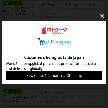
レビュー
ザ・ラスト・フラー：ASLモジュール6
『Squad Leader』用の追加マップとして発売され
たマップ#11...
約1時間前
by Chaco
レビュー
ホロウレギオンズ：ASLモジュール7
1989年にAvalon Hill社が出版した『Hollow Legi...
約1時間前
by Chaco
レビュー
ウエスト・オブ・アラメイン：ASLモジュール5
1988年にAvalon Hill社が出版した『West of Ala...
約1時間前
by Chaco
レビュー
ヤンクス：ASLモジュール3
1987年にAvalon Hill社が出版した『Yanks』に付属
のマ...
約2時間前
by Chaco
レビュー
パラトルーパー
1986年にAvalon Hill社が出版した『Paratrooper...
約2時間前
by Chaco