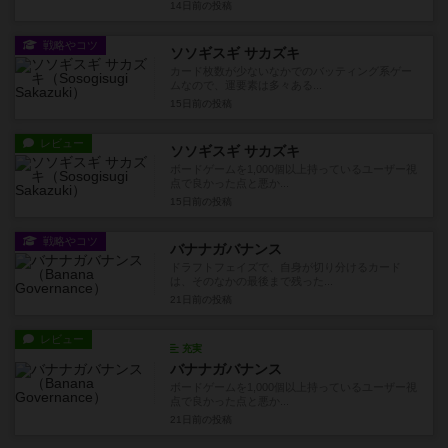
14日前
の投稿
戦略やコツ
ソソギスギ サカズキ
カード枚数が少ないなかでのバッティング系ゲー
ムなので、運要素は多々ある...
15日前
の投稿
レビュー
ソソギスギ サカズキ
ボードゲームを1,000個以上持っているユーザー視
点で良かった点と悪か...
15日前
の投稿
戦略やコツ
バナナガバナンス
ドラフトフェイズで、自身が切り分けるカード
は、そのなかの最後まで残った...
21日前
の投稿
レビュー
充実
バナナガバナンス
ボードゲームを1,000個以上持っているユーザー視
点で良かった点と悪か...
21日前
の投稿