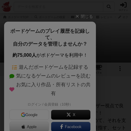
ログイン
閉じる
ボドゲーマTOP
ボードゲームの検索
宝石の煌き
レビュー
オグラ
ボードゲームのプレイ履歴を記録し
て、
宝石の煌き
自分のデータを管理しませんか？
オグランド（Oguland）さんのレビュー
約75,000人
がボドゲーマを利用中！
遊んだボードゲームを記録する
69
25
161
430
トップ
画像
動画
レビュー
カフェ
気になるゲームのレビューを読む
お気に入り作品・所有リストの共
751名
0名
6年以上前
有
ログイン / 会員登録（10秒）
ボードゲームを1,000個以上持っているユーザー視点で良
かった点と悪かった点の両面から紹介します！
Google
X
宝石の煌きは、必要なコスト分の宝石を集めて、それを支
Apple
Facebook
払うことでカードを集めていき目標点数を目指す、セット