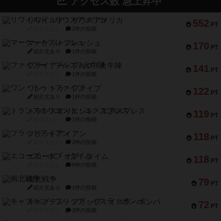
アクセス数 急上昇中
リワイルド：サウスアメリカ
552
PT
紹介文なし
2件の投稿
マーケットフレッシュ
170
PT
紹介文あり
1件の投稿
ファイアー・ブルズ / 火牛陣
141
PT
紹介文なし
1件の投稿
ワン・トゥ・ファイブ
122
PT
紹介文あり
1件の投稿
トランスオリエント・エクスプレス
119
PT
紹介文なし
1件の投稿
フラットアイアン
118
PT
紹介文なし
2件の投稿
エコーズ・オブ・タイム
118
PT
紹介文なし
8件の投稿
南北戦争
79
PT
紹介文あり
1件の投稿
キャプテン・フリップ：イスラ・ボンバ
72
PT
紹介文なし
2件の投稿