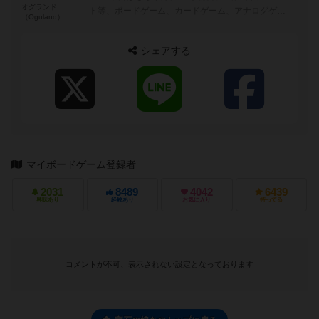
オグランド
ト等、ボードゲーム、カードゲーム、アナログゲー
（Oguland）
ムを広める活動 ◆...
シェアする
マイボードゲーム登録者
2031
8489
4042
6439
興味あり
経験あり
お気に入り
持ってる
コメントが不可、表示されない設定となっております