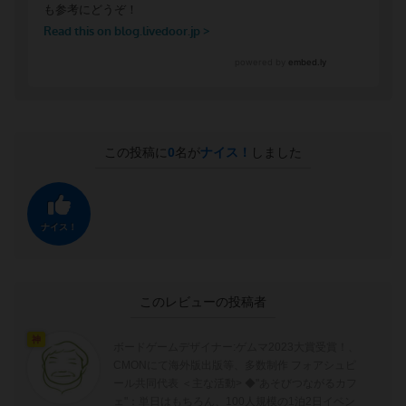
この投稿に
0
名が
ナイス！
しました
ナイス！
このレビューの投稿者
神
ボードゲームデザイナー:ゲムマ2023大賞受賞！、
CMONにて海外版出版等、多数制作 フォアシュピ
ール共同代表 ＜主な活動> ◆"あそびつながるカフ
ェ"：単日はもちろん、100人規模の1泊2日イベン