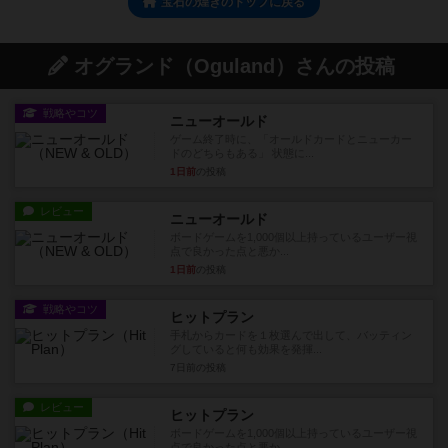
宝石の煌きのトップに戻る
オグランド（Oguland）さんの投稿
戦略やコツ
ニューオールド
ゲーム終了時に、「オールドカードとニューカー
ドのどちらもある」 状態に...
1日前
の投稿
レビュー
ニューオールド
ボードゲームを1,000個以上持っているユーザー視
点で良かった点と悪か...
1日前
の投稿
戦略やコツ
ヒットプラン
手札からカードを１枚選んで出して、バッティン
グしていると何も効果を発揮...
7日前
の投稿
レビュー
ヒットプラン
ボードゲームを1,000個以上持っているユーザー視
点で良かった点と悪か...