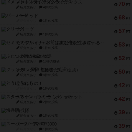
メメントオンラインタクティクス
70
PT
紹介文あり
4件の投稿
パーミッド
68
PT
紹介文なし
1件の投稿
クリーグ
57
PT
紹介文あり
1件の投稿
セミファイナル ～お前はまだ生きている～
53
PT
紹介文あり
1件の投稿
ふたつの街の物語
52
PT
紹介文あり
18件の投稿
クランク! ：冒険者たち（拡張）
50
PT
紹介文あり
4件の投稿
とうほうの！
42
PT
紹介文なし
1件の投稿
スターマイン・ラミー ポケット
42
PT
紹介文あり
2件の投稿
海兵隊
39
PT
紹介文あり
1件の投稿
スーパーストア3000
39
PT
紹介文なし
1件の投稿