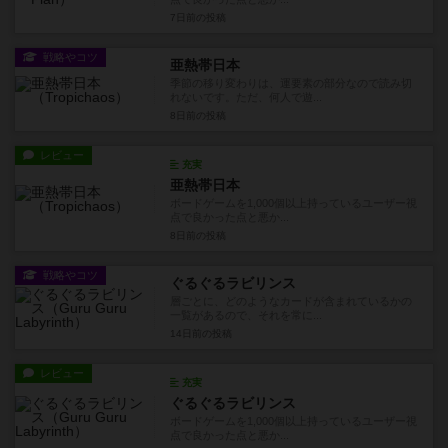
7日前
の投稿
戦略やコツ
亜熱帯日本
季節の移り変わりは、運要素の部分なので読み切
れないです。ただ、何人で遊...
8日前
の投稿
レビュー
充実
亜熱帯日本
ボードゲームを1,000個以上持っているユーザー視
点で良かった点と悪か...
8日前
の投稿
戦略やコツ
ぐるぐるラビリンス
層ごとに、どのようなカードが含まれているかの
一覧があるので、それを常に...
14日前
の投稿
レビュー
充実
ぐるぐるラビリンス
ボードゲームを1,000個以上持っているユーザー視
点で良かった点と悪か...