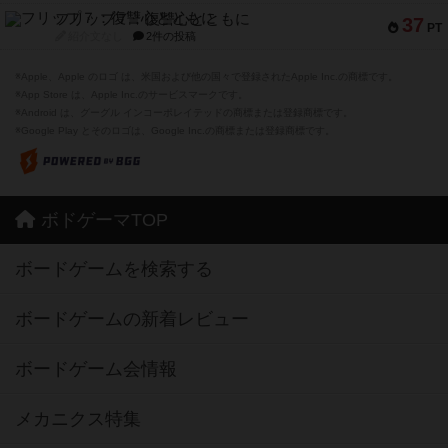
フリップ７：復讐心とともに
37
PT
紹介文なし
2件の投稿
※Apple、Apple のロゴ は、米国および他の国々で登録されたApple Inc.の商標です。
※App Store は、Apple Inc.のサービスマークです。
※Android は、グーグル インコーポレイテッドの商標または登録商標です。
※Google Play とそのロゴは、Google Inc.の商標または登録商標です。
ボドゲーマTOP
ボードゲームを検索する
ボードゲームの新着レビュー
ボードゲーム会情報
メカニクス特集