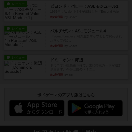
レビュー
ビヨンド・バロー：ASLモジュール1
1985年にAvalon Hill社が出版した『Beyond Valo...
約2時間前
by Chaco
レビュー
パルチザン：ASLモジュール4
『Squad Leader』用の追加マップとして発売され
たマップ#10...
約2時間前
by Chaco
レビュー
ドミニオン：海辺
ドミニオン拡張第３弾で、主に持続カードが追加
されます。今弾以前のドミニ...
約2時間前
by aki
ボドゲーマのアプリ版はこちら