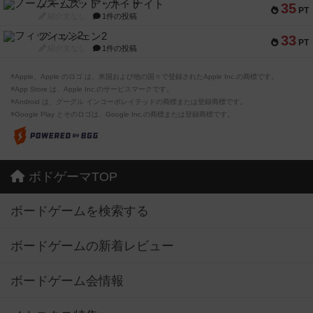
ノームズ・アット・ナイト
35
PT
紹介文なし
1件の投稿
フィッシェン2
33
PT
紹介文なし
1件の投稿
※Apple、Apple のロゴ は、米国および他の国々で登録されたApple Inc.の商標です。
※App Store は、Apple Inc.のサービスマークです。
※Android は、グーグル インコーポレイテッドの商標または登録商標です。
※Google Play とそのロゴは、Google Inc.の商標または登録商標です。
ボドゲーマTOP
ボードゲームを検索する
ボードゲームの新着レビュー
ボードゲーム会情報