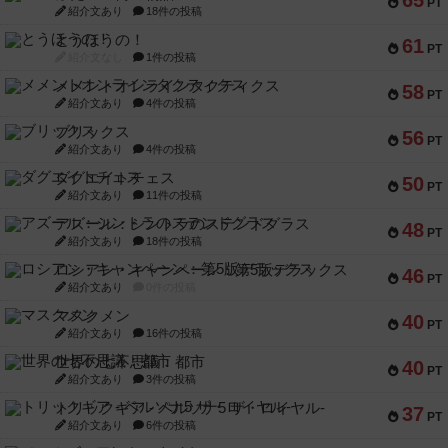
65
PT
紹介文あり
18件の投稿
とうほうの！
61
PT
紹介文なし
1件の投稿
メメントオンラインタクティクス
58
PT
紹介文あり
4件の投稿
ブリックス
56
PT
紹介文あり
4件の投稿
ダグエイトチェス
50
PT
紹介文あり
11件の投稿
アズール：シントラのステンドグラス
48
PT
紹介文あり
18件の投稿
ロシアン・キャンペーン：第5版デラックス
46
PT
紹介文あり
0件の投稿
マスクメン
40
PT
紹介文あり
16件の投稿
世界の七不思議：都市
40
PT
紹介文あり
3件の投稿
トリックギア - ペルソナ5 ザ・ロイヤル-
37
PT
紹介文あり
6件の投稿