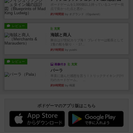
ボードゲームを1,000個以上持っているユーザー視
点で良かった点と悪か...
約7時間前
by オグランド（Oguland）
レビュー
充実
海賊と商人
舞台は17世紀カリブ海！ プレイヤーは船長として
1隻の船を駆り・・17...
約7時間前
by yuishi
レビュー
画像付き
充実
パーラ
率直に遊んだ感想を言う！トリックテイキング(ﾄﾘ
ﾃ)のカードゲーム。 ...
約9時間前
by 鳴屋
ボドゲーマのアプリ版はこちら