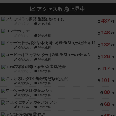
アクセス数 急上昇中
フリップ７：復讐心とともに
487
PT
紹介文なし
2件の投稿
コンテナ
148
PT
紹介文なし
1件の投稿
ドゥームド・バタリオンズ：ASLモジュール11
132
PT
紹介文あり
1件の投稿
コード・オブ・ブシドー：ASLモジュール8
126
PT
紹介文あり
1件の投稿
宝石の煌き：デュエル 偽造者
117
PT
紹介文なし
1件の投稿
クランク! ：冒険者たち（拡張）
101
PT
紹介文あり
4件の投稿
マーケットフレッシュ
80
PT
紹介文あり
1件の投稿
クロス・オブ・アイアン
68
PT
紹介文あり
3件の投稿
ふたつの街の物語