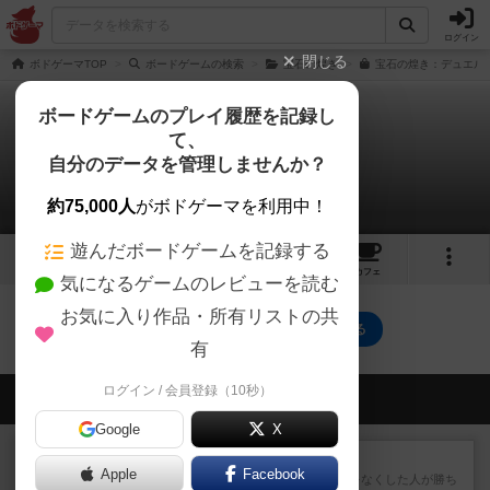
ログイン
閉じる
ボドゲーマTOP
ボードゲームの検索
宝石の煌き
宝石の煌き：デュエル 
ボードゲームのプレイ履歴を記録し
て、
宝石の煌き：デュエル
自分のデータを管理しませんか？
0件のリプレイ日記
約75,000人
がボドゲーマを利用中！
遊んだボードゲームを記録する
5
2
22
222
トップ
画像
動画
レビュー
カフェ
気になるゲームのレビューを読む
お気に入り作品・所有リストの共
宝石の煌き：デュエルのトップに戻る
有
ログイン / 会員登録（10秒）
会員の新しい投稿
Google
X
レビュー
ラミィキューブ
Apple
Facebook
数字の牌を出して1番早く手札をなくした人が勝ち