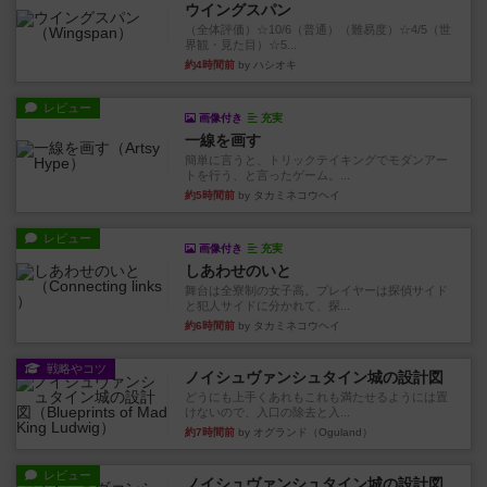
ウイングスパン
（全体評価）☆10/6（普通）（難易度）☆4/5（世
界観・見た目）☆5...
約4時間前
by ハシオキ
レビュー
画像付き
充実
一線を画す
簡単に言うと、トリックテイキングでモダンアー
トを行う、と言ったゲーム。...
約5時間前
by タカミネコウヘイ
レビュー
画像付き
充実
しあわせのいと
舞台は全寮制の女子高。プレイヤーは探偵サイド
と犯人サイドに分かれて、探...
約6時間前
by タカミネコウヘイ
戦略やコツ
ノイシュヴァンシュタイン城の設計図
どうにも上手くあれもこれも満たせるようには置
けないので、入口の除去と入...
約7時間前
by オグランド（Oguland）
レビュー
ノイシュヴァンシュタイン城の設計図