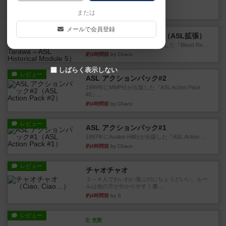
というシンプルだけど非常...
約2時間前
by ジョジョ
または
メールで会員登録
レビュー
ブラッドリーフ：タラワ（ASL拡張）
1996年にHeat of Battle社が出版した『Blood Re...
約3時間前
by Chaco
しばらく表示しない
レビュー
ASL アクションパック#2
1999年にMMP社が出版した『ASL Action Pack
#2』...
約4時間前
by Chaco
レビュー
ASL アクションパック#1
1997年にAvalon Hill社が出版した『ASL Action ...
約4時間前
by Chaco
レビュー
チャオチャオ
３～４人でわいわい遊ぶのにちょうどいい。ルー
ルは他の方が分かりやすく書...
約4時間前
by S
レビュー
充実