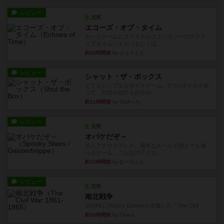
レビュー
充実
エコーズ・オブ・タイム
カードゲームにファイナルファンタジーのアクテ
ィブタイムバトル（もしくは...
約10時間前
by ジェイとと
レビュー
シャット・ザ・ボックス
とてもシンプルなダイスゲーム。2つのダイスを振
って、出目の合計を自分の...
約11時間前
by OSAっち
レビュー
充実
オバケだぞ～
対人アナログプレイ。簡単なルールで誰とでも遊
べるゲーム。こんなの子ども...
約12時間前
by おーちゃん
レビュー
充実
南北戦争
1983年にVictory Gamesが出版した『The Civil ...
約16時間前
by Chaco