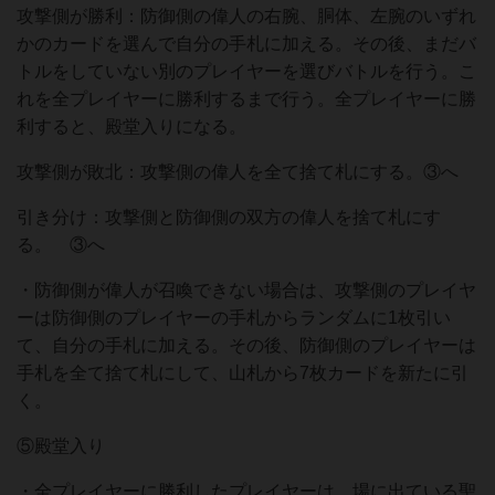
攻撃側が勝利：防御側の偉人の右腕、胴体、左腕のいずれ
かのカードを選んで自分の手札に加える。その後、まだバ
トルをしていない別のプレイヤーを選びバトルを行う。こ
れを全プレイヤーに勝利するまで行う。全プレイヤーに勝
利すると、殿堂入りになる。
攻撃側が敗北：攻撃側の偉人を全て捨て札にする。③へ
引き分け：攻撃側と防御側の双方の偉人を捨て札にす
る。 ③へ
・防御側が偉人が召喚できない場合は、攻撃側のプレイヤ
ーは防御側のプレイヤーの手札からランダムに1枚引い
て、自分の手札に加える。その後、防御側のプレイヤーは
手札を全て捨て札にして、山札から7枚カードを新たに引
く。
⑤殿堂入り
・全プレイヤーに勝利したプレイヤーは、場に出ている聖