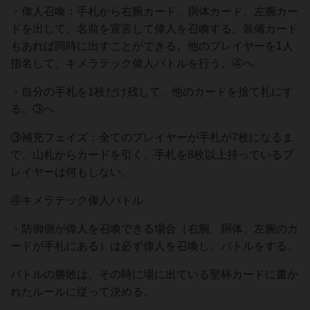
・偉人召喚：手札から右腕カード、胴体カード、左腕カー
ドを出して、名前を宣言して偉人を召喚する。装備カード
もあれば同時に出すことができる。他のプレイヤーを1人
指名して、キメラテック偉人バトルを行う。④へ
・自分の手札を1枚だけ残して、他のカードを捨て札にす
る。③へ
③補充フェイズ：全てのプレイヤーが手札が7枚になるま
で、山札からカードを引く。手札を8枚以上持っているプ
レイヤーは何もしない。
④キメラテック偉人バトル
・防御側が偉人を召喚できる場合（右腕、胴体、左腕のカ
ードが手札にある）は必ず偉人を召喚し、バトルをする。
バトルの勝敗は、その時に場に出ている聖杯カードに書か
れたルールに従って決める。