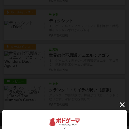
約2年前
の投稿
ルール/インスト
充実
ディクシット
１）ゲーム名：ディクシット２）勝利条件：獲得
ポイントがいずれかのプレイ...
約2年前
の投稿
ルール/インスト
充実
世界の七不思議デュエル：アゴラ
１）ゲーム名：世界の七不思議デュエル アゴラ
２）勝利条件①ゲームの任意...
約2年前
の投稿
レビュー
充実
クランク！：ミイラの呪い（拡張）
クランク！の拡張版で、舞台が古代ピラミッドに
なります。深部まで探検して...
約2年前
の投稿
会員の新しい投稿