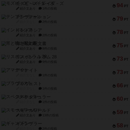
モズビ－ズ・レイダ－ズ
94
PT
紹介文あり
1件の投稿
テンプテーション
79
PT
紹介文なし
2件の投稿
インドネシア
78
PT
紹介文あり
2件の投稿
宵と暁の呪文書
75
PT
紹介文あり
8件の投稿
リスボン・トラム 28
73
PT
紹介文あり
9件の投稿
アマナイト
73
PT
紹介文なし
1件の投稿
ブラヴェスト
66
PT
紹介文なし
1件の投稿
スペクタキュラー
60
PT
紹介文なし
1件の投稿
スモールワールド
59
PT
紹介文あり
13件の投稿
ギャンブラー
58
PT
紹介文なし
2件の投稿