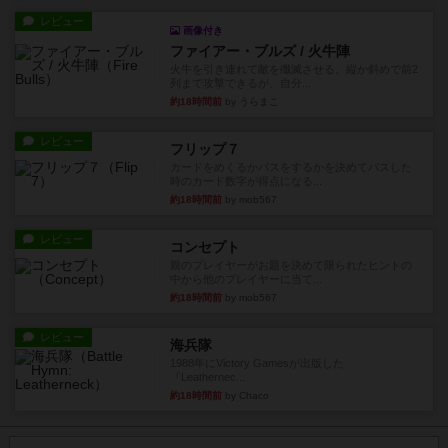
レビュー
画像付き
ファイアー・ブルズ / 火牛陣
火牛を引き連れて敵を殲滅させる。縦か斜めで前2
列まで攻撃できるが、自分...
約18時間前
by うらまこ
レビュー
フリップ７
カードをめくるかパスをするかを決めてパスした
時のカード数字が得点になる...
約18時間前
by mob567
レビュー
コンセプト
親のプレイヤーがお題を決めて限られたヒントの
中から他のプレイヤーに当て...
約18時間前
by mob567
レビュー
海兵隊
1988年にVictory Gamesが出版した
『Leathernec...
約18時間前
by Chaco