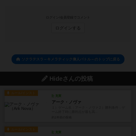
ログイン/会員登録でコメント
ログインする
ソクラテスラ～キメラティック偉人バトル～のトップに戻る
Hideさんの投稿
ルール/インスト
充実
アーク・ノヴァ
１）ゲーム名：アーク・ノヴァ２）勝利条件：ゲ
ーム終了時に勝利点が最も高...
約1年前
の投稿
ルール/インスト
充実