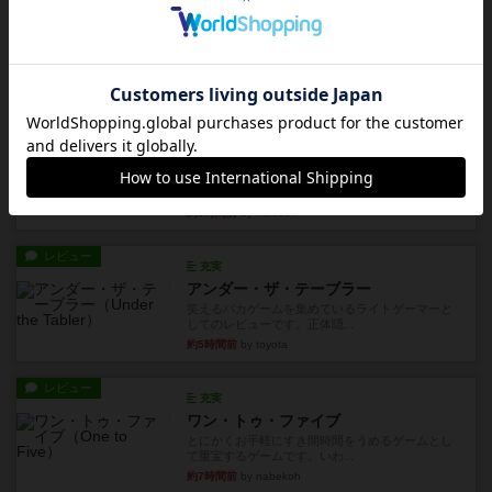
レビュー
画像付き
充実
フラットアイアン
世界に浸れる度 ☆☆☆☆★楽しさ ☆☆☆☆★
タイパ ☆☆☆☆☆マンハッ...
約1時間前
by DKnewyork
レビュー
花火：スターマイン
自分のカードは見えず他のプレイヤーのカードが
見える状態でカードを教えた...
約3時間前
by mob567
レビュー
充実
アンダー・ザ・テーブラー
笑えるバカゲームを集めているライトゲーマーと
してのレビューです。正体隠...
約5時間前
by toyota
レビュー
充実
ワン・トゥ・ファイブ
とにかくお手軽にすき間時間をうめるゲームとし
て重宝するゲームです。いわ...
約7時間前
by nabekoh