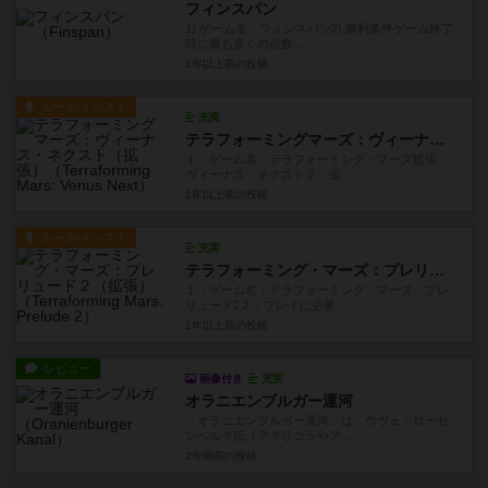
フィンスパン
1) ゲーム名：フィンスパン2) 勝利条件ゲーム終了
時に最も多くの点数...
1年以上前
の投稿
ルール/インスト
充実
テラフォーミングマーズ：ヴィーナス・ネクスト（拡張）
１．ゲーム名：テラフォーミング・マーズ拡張
ヴィーナス・ネクスト２．追...
1年以上前
の投稿
ルール/インスト
充実
テラフォーミング・マーズ：プレリュード２（拡張）
１：ゲーム名：テラフォーミング・マーズ：プレ
リュード2２：プレイに必要...
1年以上前
の投稿
レビュー
画像付き
充実
オラニエンブルガー運河
「オラニエンブルガー運河」は、ウヴェ・ローゼ
ンベルグ氏（アグリゴラやア...
2年弱前
の投稿