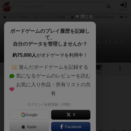
ログイン
閉じる
ボドゲーマTOP
ボードゲームの検索
ソクラテスラの通販/商品詳細
作品
ボードゲームのプレイ履歴を記録し
て、
ソクラテスラ～キメラティック偉人バトル～
自分のデータを管理しませんか？
Hideさんのルール/インスト
約75,000人
がボドゲーマを利用中！
遊んだボードゲームを記録する
9
3
49
270
トップ
画像
動画
レビュー
カフェ
気になるゲームのレビューを読む
お気に入り作品・所有リストの共
10214名
2名
0
6年弱前
有
1）ゲーム名：ソクラテスラ
ログイン / 会員登録（10秒）
2）勝利条件：殿堂入り偉人を2〜3体作成
Google
X
3）ゲームの準備
Apple
Facebook