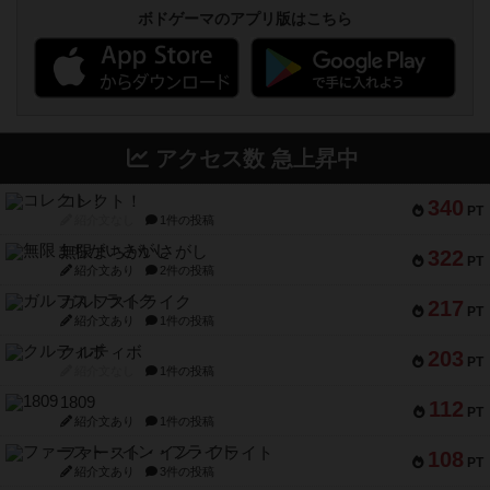
ボドゲーマのアプリ版はこちら
アクセス数 急上昇中
コレクト！
340
PT
紹介文なし
1件の投稿
無限まちがいさがし
322
PT
紹介文あり
2件の投稿
ガルフストライク
217
PT
紹介文あり
1件の投稿
クルティボ
203
PT
紹介文なし
1件の投稿
1809
112
PT
紹介文あり
1件の投稿
ファースト・イン・フライト
108
PT
紹介文あり
3件の投稿