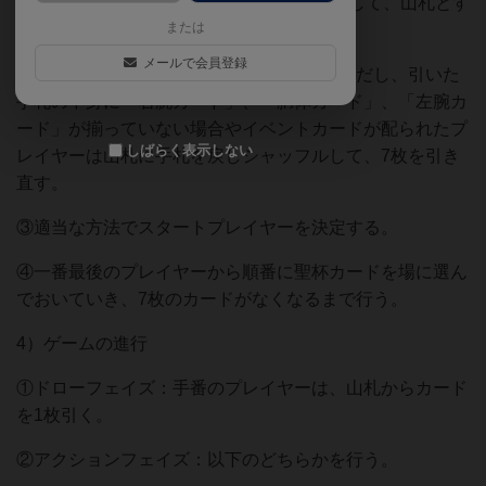
①魔法陣カード（93枚）をよくシャッフルして、山札とす
または
る。
メールで会員登録
②各プレイヤーが山札から7枚づつ引く。ただし、引いた
手札の中身に「右腕カード」、「胴体カード」、「左腕カ
ード」が揃っていない場合やイベントカードが配られたプ
しばらく表示しない
レイヤーは山札に手札を戻しシャッフルして、7枚を引き
直す。
③適当な方法でスタートプレイヤーを決定する。
④一番最後のプレイヤーから順番に聖杯カードを場に選ん
でおいていき、7枚のカードがなくなるまで行う。
4）ゲームの進行
①ドローフェイズ：手番のプレイヤーは、山札からカード
を1枚引く。
②アクションフェイズ：以下のどちらかを行う。