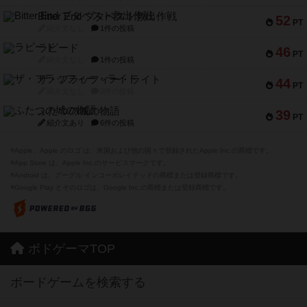
Bitter End ブタペスト救出作戦
52
PT
紹介文なし
1件の投稿
ラピード
46
PT
紹介文なし
1件の投稿
ザ・フラッフィー・ライト
44
PT
紹介文なし
0件の投稿
ふたつの城の物語
39
PT
紹介文あり
6件の投稿
※Apple、Apple のロゴ は、米国および他の国々で登録されたApple Inc.の商標です。
※App Store は、Apple Inc.のサービスマークです。
※Android は、グーグル インコーポレイテッドの商標または登録商標です。
※Google Play とそのロゴは、Google Inc.の商標または登録商標です。
ボドゲーマTOP
ボードゲームを検索する