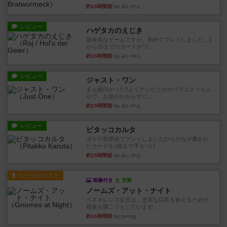
約15時間前
by みいやん
レビュー
ハゲタカのえじき
超有名なゲームですが、初めてプレイしました。1
から15までのカードがプ...
約15時間前
by みいやん
レビュー
ジャスト・ワン
まぁ面白かった‼️よくテレビとかのバラエティなん
かで、お題がわからずに...
約15時間前
by みいやん
レビュー
ピタッコカルタ
ボドゲ相席会でプレイしましたひらがなが書かれ
たカードを2枚まで手をつけ...
約15時間前
by みいやん
ルール/インスト
画像付き
充実
ノームズ・アット・ナイト
ベネボレンス女王は、忠実な臣民を称えるための
祝宴を開こうとしています。...
約16時間前
by jurong