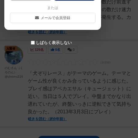
の合計速力－ブレーキ＝速度］の数だけ前進す
または
る間に、［左右の犬の速力の差］の数だけ速力
の強い方向に横移動＝ドリフトが発生する。カ
メールで会員登録
ーブへの突入時に...
続きを読む（約8年前）
しばらく表示しない
大賢者
129名
0名
0
のむさん（く
ろのん）
「犬ぞりレース」がテーマのゲーム。テーマと
@chrono216
ゲーム性が良くかみ合っているように感じた。
プレイ感はアベカエサル（キュージェット）に
近い。当日は５人でプレイ。中盤までかなり出
遅れていたが、終盤いっきに逆転できて気持ち
良かった。（2013年3月3日にプレイ）
続きを読む（約9年前）