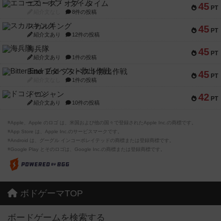
エコーズ・オブ・タイム
45
PT
紹介文なし
8件の投稿
スカルキング
45
PT
紹介文あり
12件の投稿
海兵隊
45
PT
紹介文あり
1件の投稿
Bitter End ブタペスト救出作戦
45
PT
紹介文なし
1件の投稿
ドコジャン
42
PT
紹介文あり
10件の投稿
※Apple、Apple のロゴ は、米国および他の国々で登録されたApple Inc.の商標です。
※App Store は、Apple Inc.のサービスマークです。
※Android は、グーグル インコーポレイテッドの商標または登録商標です。
※Google Play とそのロゴは、Google Inc.の商標または登録商標です。
ボドゲーマTOP
ボードゲームを検索する