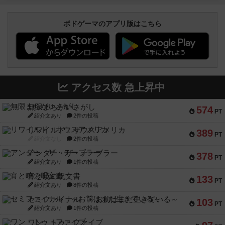
ボドゲーマのアプリ版はこちら
アクセス数 急上昇中
無限まちがいさがし
574
PT
紹介文あり
2件の投稿
リワイルド：サウスアメリカ
389
PT
紹介文なし
2件の投稿
アンダー・ザ・テーブラー
378
PT
紹介文あり
1件の投稿
宵と暁の呪文書
133
PT
紹介文あり
8件の投稿
セミファイナル ～お前はまだ生きている～
103
PT
紹介文あり
1件の投稿
ワン・トゥ・ファイブ