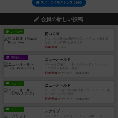
スノーテイルのトップに戻る
会員の新しい投稿
レビュー
街コロ通
街コロとの違いは初めから二つサイコロを振れる
など、少しの違いはあるけれ...
約4時間前
by くみ
戦略やコツ
ニューオールド
ゲーム終了時に、「オールドカードとニューカー
ドのどちらもある」 状態に...
約5時間前
by オグランド（Oguland）
レビュー
ニューオールド
ボードゲームを1,000個以上持っているユーザー視
点で良かった点と悪か...
約5時間前
by オグランド（Oguland）
レビュー
デクリプト
プレイ感がしっかりしてるから、超ボードゲーム