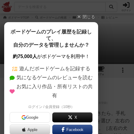
ログイン
閉じる
ボドゲーマTOP
ボードゲームの検索
スノーテイル
レビュー
ボードゲームのプレイ履歴を記録し
て、
スノーテイル
自分のデータを管理しませんか？
2件のレビュー
約75,000人
がボドゲーマを利用中！
遊んだボードゲームを記録する
2
2
3
トップ
画像
動画
レビュー
カフェ
気になるゲームのレビューを読む
お気に入り作品・所有リストの共
勇者
189名
0名
0
充実
有
ログイン / 会員登録（10秒）
焼き芋
2頭引きの犬ぞりレース。手番がきたら、手札
Google
X
にある1～5のカードから"1種類"を選び、左右の
犬の速力かブレーキを上書きする。［左右の犬
Apple
Facebook