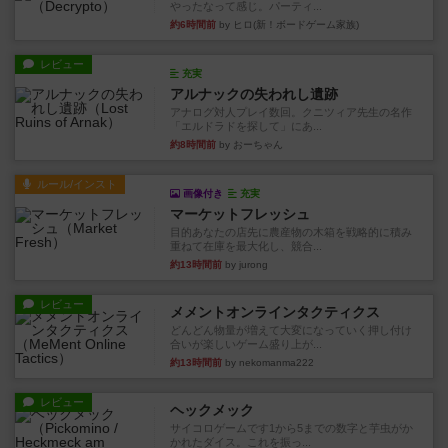
やったなって感じ。パーティ...
約6時間前
by ヒロ(新！ボードゲーム家族)
レビュー
充実
アルナックの失われし遺跡
アナログ対人プレイ数回。クニツィア先生の名作
「エルドラドを探して」にあ...
約8時間前
by おーちゃん
ルール/インスト
画像付き
充実
マーケットフレッシュ
目的あなたの店先に農産物の木箱を戦略的に積み
重ねて在庫を最大化し、競合...
約13時間前
by jurong
レビュー
メメントオンラインタクティクス
どんどん物量が増えて大変になっていく押し付け
合いが楽しいゲーム盛り上が...
約13時間前
by nekomanma222
レビュー
ヘックメック
サイコロゲームです1から5までの数字と芋虫がか
かれたダイス。これを振っ...