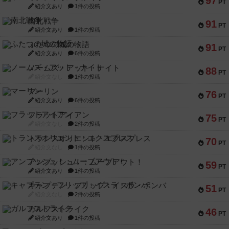
97
PT
紹介文あり
1件の投稿
南北戦争
91
PT
紹介文あり
1件の投稿
ふたつの城の物語
91
PT
紹介文あり
6件の投稿
ノームズ・アット・ナイト
88
PT
紹介文なし
1件の投稿
マーリン
76
PT
紹介文あり
6件の投稿
フラットアイアン
75
PT
紹介文なし
2件の投稿
トランスオリエント・エクスプレス
70
PT
紹介文なし
1件の投稿
アンブッシュ！：ムーブアウト！
59
PT
紹介文あり
1件の投稿
キャプテン・フリップ：イスラ・ボンバ
51
PT
紹介文なし
2件の投稿
ガルフストライク
46
PT
紹介文あり
1件の投稿