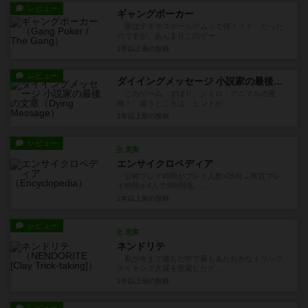
レビュー
ギャングポーカー
実はテキサスホールデムって何？？？ だった
のですが、あんまりこのゲー...
1年以上前
の投稿
レビュー
ダイイングメッセージ 小説家の最後の文章
このゲーム、ずばり、シミロ・アニマルの亜
種！ 違うところは、ヒントが...
1年以上前
の投稿
レビュー
充実
エンサイクロペディア
公称プレイ時間がプレイ人数×25分→実質プレ
イ時間が4人で3時間強。...
1年以上前
の投稿
レビュー
充実
ネンドリテ
私が今まで遊んだ中で最もあたおかなトリック
テイキング大賞を受賞したゲ...
1年以上前
の投稿