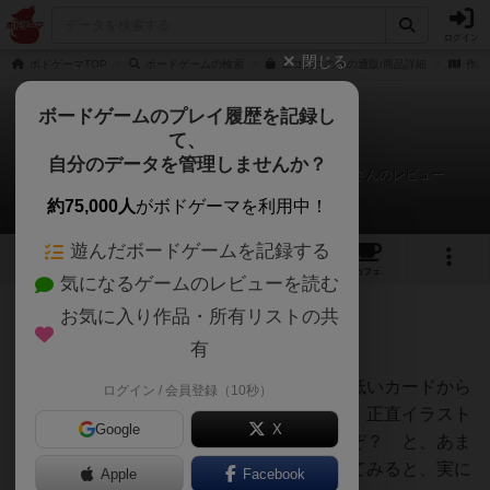
ログイン
閉じる
ボドゲーマTOP
ボードゲームの検索
ニコニコの森の通販/商品詳細
作品
ボードゲームのプレイ履歴を記録し
て、
ニコニコの森
自分のデータを管理しませんか？
有我悟（あるがさとる）＠GM2026春Mazy Machineさんのレビュー
約75,000人
がボドゲーマを利用中！
遊んだボードゲームを記録する
3
3
22
トップ
画像
動画
レビュー
カフェ
気になるゲームのレビューを読む
お気に入り作品・所有リストの共
254名
2名
0
約8年前
有
レーティングが非公開に設定されたユーザー
人数分並べられたカードを、一番価値の低いカードから
ログイン / 会員登録（10秒）
順番に、取るか見送るかを悩むゲームです。正直イラスト
Google
X
はうーん、うまいけどあんま好みではないぞ？ と、あま
り食指が伸びなかったのですが、いざやってみると、実に
Apple
Facebook