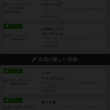
ファーショア
実はエバーデール未プレイなので、比較は出来
ません！ エバーデールのリ...
2年弱前
の投稿
レビュー
画像付き
充実
ダイアトムス
珪藻をプレパラートに挟んで愛でる、テーマか
らしてフェティッシュなゲー...
2年弱前
の投稿
会員の新しい投稿
レビュー
充実
ウイングスパン
期待値を上げすぎた、というのが正直な感想。２
人で何度かプレイ。ここでも...
12分前
by S
レビュー
街コロ通
街コロとの違いは初めから二つサイコロを振れる