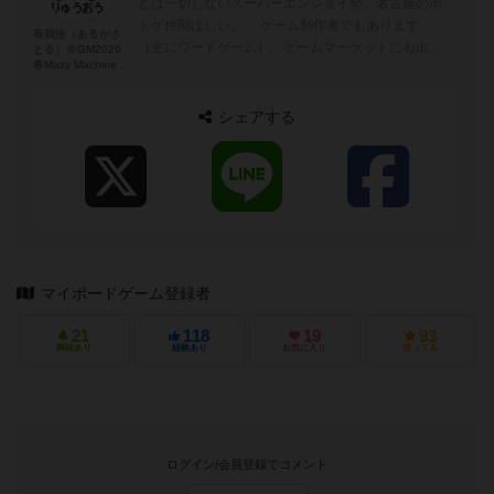
どは一切しないスーパーエンジョイ勢。名古屋のボ
ドゲ仲間ほしい。 ゲーム制作者でもあります
有我悟（あるがさ
（主にワードゲーム）。ゲームマーケットにも出展
とる）＠GM2026
春Mazy Machine
しています。また、ボドゲのアート...
シェアする
マイボードゲーム登録者
21
118
19
93
興味あり
経験あり
お気に入り
持ってる
ログイン/会員登録でコメント