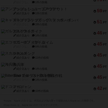
PT
紹介文なし
1件の投稿
アンブッシュ！：ムーブアウト！
59
PT
紹介文あり
1件の投稿
キャプテン・フリップ：イスラ・ボンバ
51
PT
紹介文なし
2件の投稿
ガルフストライク
46
PT
紹介文あり
1件の投稿
エコーズ・オブ・タイム
45
PT
紹介文なし
8件の投稿
スカルキング
45
PT
紹介文あり
12件の投稿
海兵隊
45
PT
紹介文あり
1件の投稿
Bitter End ブタペスト救出作戦
45
PT
紹介文なし
1件の投稿
ドコジャン
42
PT
紹介文あり
10件の投稿
※Apple、Apple のロゴ は、米国および他の国々で登録されたApple Inc.の商標です。
※App Store は、Apple Inc.のサービスマークです。