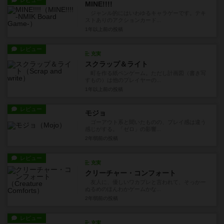
レビュー
MINE!!!!
ジャンル的にはいわゆるキャラゲーです。テキ
ストありのアクションカード...
1年以上前
の投稿
レビュー
充実
スクラップ＆ライト
町を作る紙ペンゲーム。ただし計画図（書き写
すもの）は他のプレイヤーの...
1年以上前
の投稿
レビュー
モジョ
ゴーアウト系と聞いたものの、プレイ感は違う
感じがする。「ゼロ」の影響...
2年弱前
の投稿
レビュー
充実
クリーチャー・コンフォート
友人に、優しいワカプレと言われて、そっかー
ぬるめのほんわかゲームかな...
2年弱前
の投稿
レビュー
充実