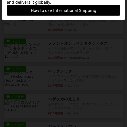
ルール/インスト
画像付き
充実
マーケットフレッシュ
目的あなたの店先に農産物の木箱を戦略的に積み
重ねて在庫を最大化し、競合...
約14時間前
by jurong
レビュー
メメントオンラインタクティクス
どんどん物量が増えて大変になっていく押し付け
合いが楽しいゲーム盛り上が...
約14時間前
by nekomanma222
レビュー
ヘックメック
サイコロゲームです1から5までの数字と芋虫がか
かれたダイス。これを振っ...
約16時間前
by みいやん
レビュー
ハゲタカのえじき
超有名なゲームですが、初めてプレイしました。1
から15までのカードがプ...
約16時間前
by みいやん
レビュー
ジャスト・ワン