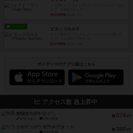
まぁ面白かった‼️よくテレビとかのバラエティなん
かで、お題がわからずに...
約16時間前
by みいやん
レビュー
ピタッコカルタ
ボドゲ相席会でプレイしましたひらがなが書かれ
たカードを2枚まで手をつけ...
約16時間前
by みいやん
ボドゲーマのアプリ版はこちら
アクセス数 急上昇中
無限まちがいさがし
574
PT
紹介文あり
2件の投稿
リワイルド：サウスアメリカ
389
PT
紹介文なし
2件の投稿