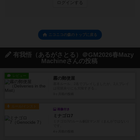
ログインする
ニコニコの森のトップに戻る
有我悟（あるがさとる）＠GM2026春Mazy
Machineさんの投稿
レビュー
霧の郵便屋
基本ルール、2名でプレイしましたが、2人プレイ
は現状余りにも大味すぎる...
3ヶ月前
の投稿
ルール/インスト
画像付き
ミナゴロ7
ミナゴロ7のルール解説マンガ（まんがではない）
です。
4ヶ月前
の投稿