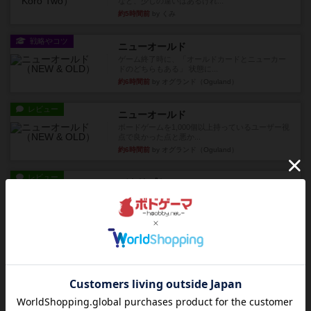
など、少しの違いはあるけれ...
約5時間前
by くみ
戦略やコツ
ニューオールド
ゲーム終了時に、「オールドカードとニューカー
ドのどちらもある」 状態に...
約6時間前
by オグランド（Oguland）
レビュー
ニューオールド
ボードゲームを1,000個以上持っているユーザー視
点で良かった点と悪か...
約6時間前
by オグランド（Oguland）
レビュー
デクリプト
プレイ感がしっかりしてるから、超ボードゲーム
やったなって感じ。パーティ...
約7時間前
by ヒロ(新！ボードゲーム家族)
レビュー
充実
アルナックの失われし遺跡
アナログ対人プレイ数回。クニツィア先生の名作
「エルドラドを探して」にあ...
約9時間前
by おーちゃん