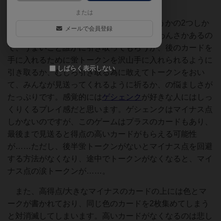
これがいやらし面白いのです。
または
まず、価値の低いカードを引き取るかどうかの2つしか
メールで会員登録
選択肢がない上に、マイナス点のカードがわんさかあるの
で、うまいこと誰かに引き取ってもらうか、後のカードを
手に入れるために蛍トークンを沢山手に入れられるように
しばらく表示しない
引き取るか、むしろ引き取る為に敢えてトークンをおい
て、みんなが見送ってくれるように祈るか、の悩ましさが
たっぷりです。感覚的には
ゲシェンク
が好きな人にはしっ
くりくるプレイ感だと思います。ゲシェンクはマイナス点
しかないのですが、このゲームはプラスのカードもあり、
最後まで見送ると得点の高いカードがもらえる可能性
が……ただし、後半蛍トークンがないとマイナス点を回避
する方法がなくなり、途中でトークンがなくなると、マイ
ナス点の涙トークンが……。
また、高得点/大きなマイナスのカードの上には色とマ
ークが書かれており、同じ色のカードを2枚集めてしまう
と対消滅してしまいます。高いカードがなくなるのは悲し