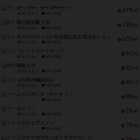
アンダー・ザ・テーブラー
378
PT
紹介文あり
1件の投稿
宵と暁の呪文書
133
PT
紹介文あり
8件の投稿
セミファイナル ～お前はまだ生きている～
103
PT
紹介文あり
1件の投稿
ワン・トゥ・ファイブ
97
PT
紹介文あり
1件の投稿
南北戦争
91
PT
紹介文あり
1件の投稿
ふたつの城の物語
91
PT
紹介文あり
6件の投稿
ノームズ・アット・ナイト
88
PT
紹介文なし
1件の投稿
マーリン
76
PT
紹介文あり
6件の投稿
フラットアイアン
75
PT
紹介文なし
2件の投稿
トランスオリエント・エクスプレス
70