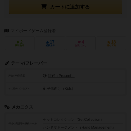
カートに追加する
マイボードゲーム登録者
2
17
4
18
興味あり
経験あり
お気に入り
持ってる
テーマ/フレーバー
現代（Present）
舞台の時代背景
子供向け（Kids）
その他のコンセプト
メカニクス
セットコレクション（Set Collection）
得点や資源等の獲得ルール
ハンドマネージメント（Hand Management）