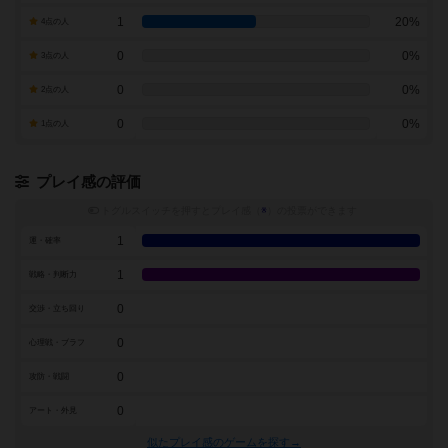
1
20%
4点の人
0
0%
3点の人
0
0%
2点の人
0
0%
1点の人
プレイ感の評価
トグルスイッチを押すとプレイ感（
※
）の投票ができます
1
運・確率
1
戦略・判断力
0
交渉・立ち回り
0
心理戦・ブラフ
0
攻防・戦闘
0
アート・外見
似たプレイ感のゲームを探す→