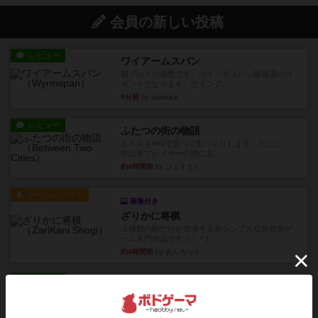
会員の新しい投稿
レビュー
ワイアームスパン
初プレイの感想です。ウイングスパン履修済のコ
メントとなります。ウイング...
9分前
by daisdice
レビュー
ふたつの街の物語
タイルを4×4で並べて街づくりします。ただし、
街は各プレイヤーの間にあ...
約4時間前
by ジェイとと
ルール/インスト
画像付き
ざりかに将棋
３種類の駒だけが登場する超シンプルな将棋系ゲ
ーム入門作品です♪(＾＾)...
約4時間前
by あんちっく
レビュー
エージェントアベニュー
追いついたら勝ち。シンプルなルールと直感的な
目的で、ボドゲ慣れしていな...