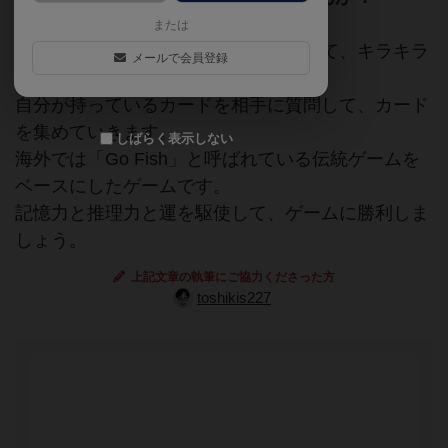
または
このゲームはそんな子どもたちになって、キラキラ
メールで会員登録
したものを集めていくゲームです。
自分が持っているカードを相手に質問して、カード
を集めていきます。
しばらく表示しない
海外では「Go Fish」と呼ばれている伝統ゲームを
ベースにしたゲームです。
記憶力と推理力と運を駆使して、ゲームに勝利しま
しょう。
上記文章の執筆にご協力くださった方
toshikis227