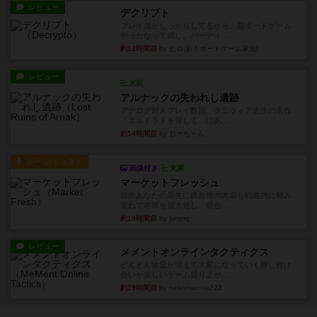
レビュー
デクリプト
プレイ感がしっかりしてるから、超ボードゲーム
やったなって感じ。パーティ...
約12時間前
by ヒロ(新！ボードゲーム家族)
レビュー
充実
アルナックの失われし遺跡
アナログ対人プレイ数回。クニツィア先生の名作
「エルドラドを探して」にあ...
約14時間前
by おーちゃん
ルール/インスト
画像付き
充実
マーケットフレッシュ
目的あなたの店先に農産物の木箱を戦略的に積み
重ねて在庫を最大化し、競合...
約19時間前
by jurong
レビュー
メメントオンラインタクティクス
どんどん物量が増えて大変になっていく押し付け
合いが楽しいゲーム盛り上が...
約19時間前
by nekomanma222