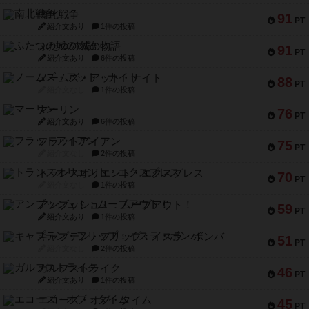
南北戦争
91
PT
紹介文あり
1件の投稿
ふたつの城の物語
91
PT
紹介文あり
6件の投稿
ノームズ・アット・ナイト
88
PT
紹介文なし
1件の投稿
マーリン
76
PT
紹介文あり
6件の投稿
フラットアイアン
75
PT
紹介文なし
2件の投稿
トランスオリエント・エクスプレス
70
PT
紹介文なし
1件の投稿
アンブッシュ！：ムーブアウト！
59
PT
紹介文あり
1件の投稿
キャプテン・フリップ：イスラ・ボンバ
51
PT
紹介文なし
2件の投稿
ガルフストライク
46
PT
紹介文あり
1件の投稿
エコーズ・オブ・タイム
45
PT