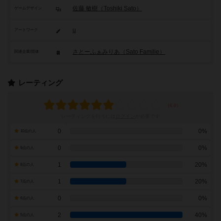
佐藤 敏樹（Toshiki Sato）
ゲームデザイン
u
アートワーク
さとーふぁみりあ（Sato Familie）
関連企業/団体
レーティング
レーティングを行うには
ログイン
が必要です
0
0%
10点の人
0
0%
9点の人
1
20%
8点の人
1
20%
7点の人
0
0%
6点の人
2
40%
5点の人