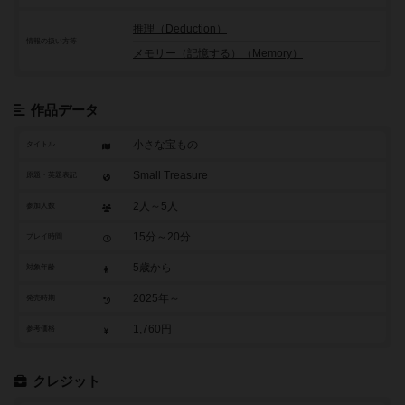
推理（Deduction）
情報の扱い方等
メモリー（記憶する）（Memory）
作品データ
小さな宝もの
タイトル
Small Treasure
原題・英題表記
2人～5人
参加人数
15分～20分
プレイ時間
5歳から
対象年齢
2025年～
発売時期
1,760円
参考価格
クレジット