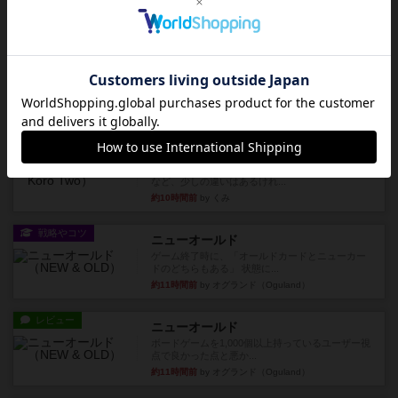
約5時間前
by daisdice
レビュー
充実
ウイングスパン
２人で何度かプレイ。ここでも指摘されているよ
うに、一部強力な鳥(カラス...
約5時間前
by S
レビュー
街コロ通
街コロとの違いは初めから二つサイコロを振れる
など、少しの違いはあるけれ...
約10時間前
by くみ
戦略やコツ
ニューオールド
ゲーム終了時に、「オールドカードとニューカー
ドのどちらもある」 状態に...
約11時間前
by オグランド（Oguland）
レビュー
ニューオールド
ボードゲームを1,000個以上持っているユーザー視
点で良かった点と悪か...
約11時間前
by オグランド（Oguland）