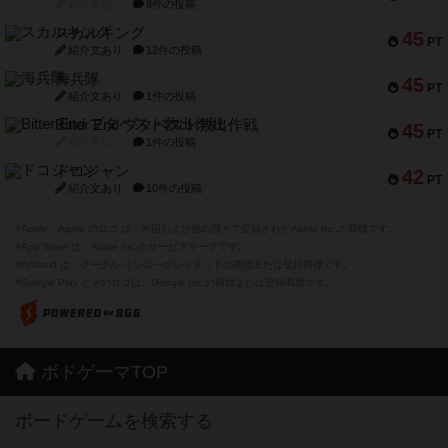
紹介文なし
8件の投稿
スカルキング
45
PT
紹介文あり
12件の投稿
海兵隊
45
PT
紹介文あり
1件の投稿
Bitter End ブタペスト救出作戦
45
PT
紹介文なし
1件の投稿
ドコジャン
42
PT
紹介文あり
10件の投稿
※Apple、Apple のロゴ は、米国および他の国々で登録されたApple Inc.の商標です。
※App Store は、Apple Inc.のサービスマークです。
※Android は、グーグル インコーポレイテッドの商標または登録商標です。
※Google Play とそのロゴは、Google Inc.の商標または登録商標です。
ボドゲーマTOP
ボードゲームを検索する