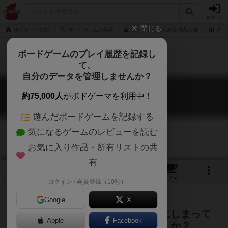
ログイン
閉じる
ボドゲーマTOP
ボードゲームの検索
小さな宝ものの通販/商品詳細
作品
ボードゲームのプレイ履歴を記録し
て、
自分のデータを管理しませんか？
小さな宝もの
約75,000人
がボドゲーマを利用中！
Small Treasure
遊んだボードゲームを記録する
気になるゲームのレビューを読む
お気に入り作品・所有リストの共
有
2
9
トップ
画像
動画
レビュー
カフェ
ログイン / 会員登録（10秒）
Google
X
幼いころ、キラキラするものを箱にしまって
Apple
Facebook
大切に保管していた記憶ありませんか？