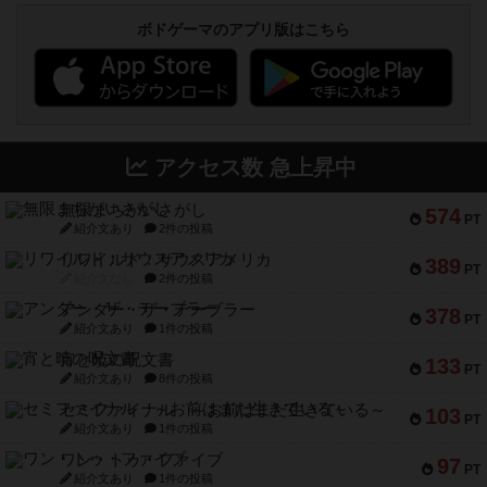
ボドゲーマのアプリ版はこちら
アクセス数 急上昇中
無限まちがいさがし
574
PT
紹介文あり
2件の投稿
リワイルド：サウスアメリカ
389
PT
紹介文なし
2件の投稿
アンダー・ザ・テーブラー
378
PT
紹介文あり
1件の投稿
宵と暁の呪文書
133
PT
紹介文あり
8件の投稿
セミファイナル ～お前はまだ生きている～
103
PT
紹介文あり
1件の投稿
ワン・トゥ・ファイブ
97
PT
紹介文あり
1件の投稿