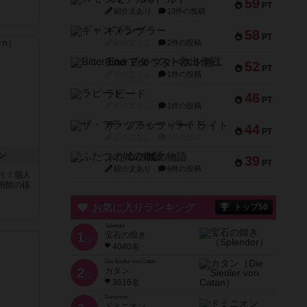
59
PT
紹介文あり
13件の投稿
ギャンブラー
58
PT
紹介文なし
2件の投稿
Bitter End ブタペスト救出作戦
52
PT
紹介文なし
1件の投稿
ラピード
46
PT
紹介文なし
1件の投稿
ザ・フラッフィー・ライト
44
PT
紹介文なし
0件の投稿
ン
ふたつの城の物語
39
PT
紹介文あり
6件の投稿
う！個人
画館の様
お気に入りランキング
トップ50
Splendor
1
宝石の煌き
位
4040名
Die Siedler von Catan
2
カタン
位
3616名
Dominion
ドミニオン