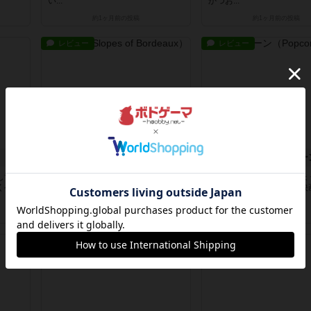
い...
かつお...
約1ヶ月前
の投稿
約1ヶ月前
の投稿
レビュー
レビュー
ボルドーの丘
シネマポップコー
して立
5角形の土地タイルを規定の組み合
POPに映画館経営しましょ
くゲー
わせで配置して得点を得ます。正四
ボードで繰り広げられる映
角形で...
子を...
2ヶ月前
の投稿
2ヶ月前
の投稿
レビュー
レビュー