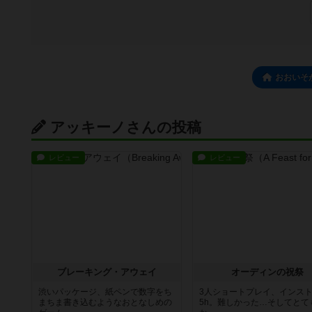
おおいそ
アッキーノさんの投稿
レビュー
レビュー
ブレーキング・アウェイ
オーディンの祝祭
渋いパッケージ、紙ペンで数字をち
3人ショートプレイ、インス
まちま書き込むようなおとなしめの
5h。難しかった…そしてとて