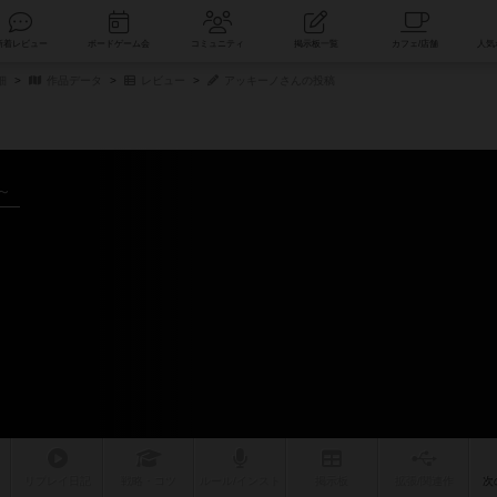
索
新着レビュー
ボードゲーム会
コミュニティ
掲示板一覧
細
作品データ
レビュー
アッキーノさんの投稿
～
ラ
ー
リプレイ
日記
戦略
・コツ
ルール
/インスト
掲示板
拡張/関連
作
次