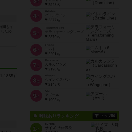
3
位
2528名
Battle Line
4
バトルライン
位
2377名
時間もイ
Terraforming Mars
でしたの
5
テラフォーミングマーズ
位
2370名
6 nimmt!
6
ニムト
位
2201名
Carcassonne
7
カルカソンヌ
位
2190名
Wingspan
8
ウイングスパン
位
2149名
Azul
9
アズール
位
1903名
興味ありランキング
トップ50
SCYTHE
1
サイズ -大鎌戦役-
位