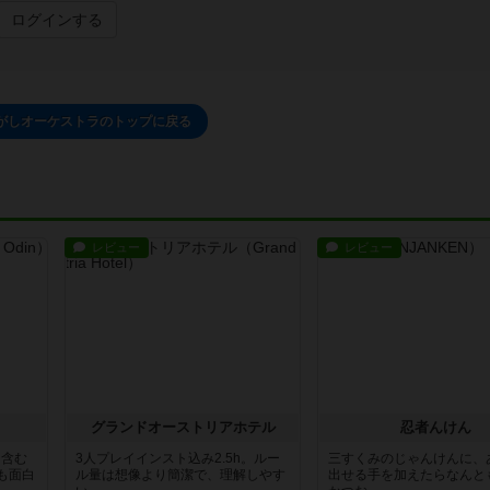
ログインする
がしオーケストラのトップに戻る
レビュー
レビュー
グランドオーストリアホテル
忍者んけん
ト含む
3人プレイインスト込み2.5h。ルー
三すくみのじゃんけんに、
も面白
ル量は想像より簡潔で、理解しやす
出せる手を加えたらなんと