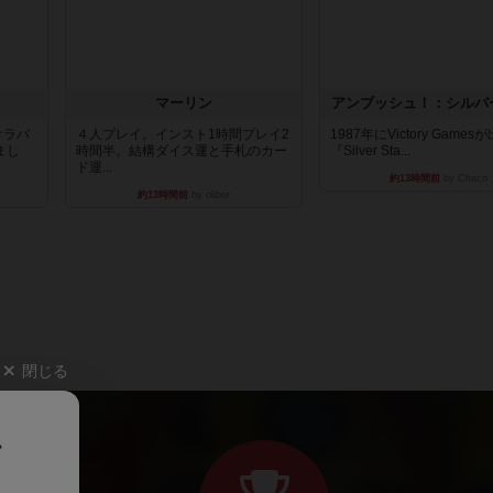
マーリン
アンブッシュ！：シルバ
オラパ
４人プレイ。インスト1時間プレイ2
1987年にVictory Game
まし
時間半。結構ダイス運と手札のカー
『Silver Sta...
ド運...
約13時間前
by Chaco
約13時間前
by oliber
閉じる
、