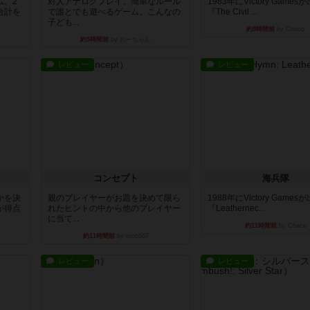
ム。2
対人アナログプレイ。簡単なルール
1983年にVictory Game
合計を
で誰とでも遊べるゲーム。こんなの
『The Civil ...
子ども...
約9時間前
by Chaco
約5時間前
by おーちゃん
レビュー
レビュー
コンセプト
海兵隊
かを決
親のプレイヤーがお題を決めて限ら
1988年にVictory Game
が得点
れたヒントの中から他のプレイヤー
『Leathernec...
に当て...
約11時間前
by Chaco
約11時間前
by mob567
レビュー
レビュー