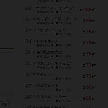
紹介文あり
1件の投稿
ファースト・イン・フライト
108
PT
紹介文あり
3件の投稿
モズビ－ズ・レイダ－ズ
94
PT
紹介文あり
1件の投稿
テンプテーション
79
PT
紹介文なし
2件の投稿
インドネシア
78
PT
紹介文あり
2件の投稿
宵と暁の呪文書
75
PT
紹介文あり
8件の投稿
リスボン・トラム 28
73
PT
紹介文あり
9件の投稿
アマナイト
73
PT
紹介文なし
1件の投稿
ブラヴェスト
66
PT
紹介文なし
1件の投稿
スペクタキュラー
60
PT
あと2つ
紹介文なし
1件の投稿
も戦略的
スモールワールド