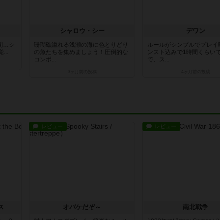
シャロウ・シー
デワン
間…シ
珊瑚礁溢れる浅瀬の海に色とりどり
ルールがシンプルでプレイ
..
の魚たちを集めましょう！圧倒的な
ンスト込みで1時間くらい
コンポ...
で、ス...
3ヶ月前
の投稿
4ヶ月前
の投稿
レビュー
レビュー
ス
オバケだぞ～
南北戦争