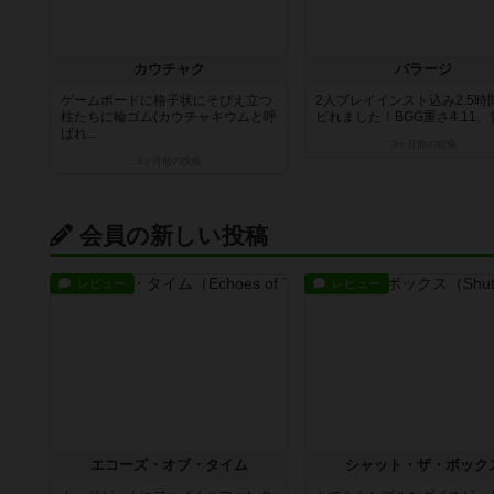
カウチャク
バラージ
ゲームボードに格子状にそびえ立つ
2人プレイインスト込み2.5時
柱たちに輪ゴム(カウチャキウムと呼
ビれました！BGG重さ4.11、覚.
ばれ...
3ヶ月前
の投稿
3ヶ月前
の投稿
会員の新しい投稿
レビュー
レビュー
エコーズ・オブ・タイム
シャット・ザ・ボック