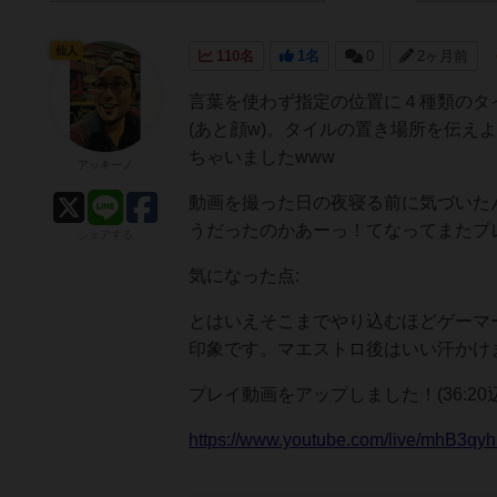
仙人
110名
1名
0
2ヶ月前
言葉を使わず指定の位置に４種類のタ
(あと顔w)。タイルの置き場所を伝
ちゃいましたwww
アッキーノ
動画を撮った日の夜寝る前に気づいた
うだったのかあーっ！てなってまたプ
シェアする
気になった点:
とはいえそこまでやり込むほどゲーマ
印象です。マエストロ後はいい汗かけ
プレイ動画をアップしました！(36:20
https://www.youtube.com/live/mhB3q