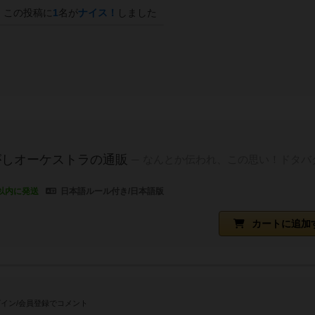
この投稿に
1
名が
ナイス！
しました
がしオーケストラの通販
なんとか伝われ、この思い！ドタバ
以内に発送
日本語ルール付き/日本語版
カートに追加
イン/会員登録でコメント