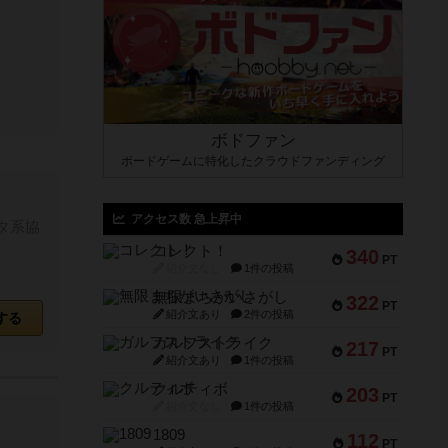
ボドファン
ボードゲームに特化したクラウドファンディング
アクセス数 急上昇中
タ系協
コレクト！
340
PT
紹介文なし
1件の投稿
無限まちがいさがし
322
PT
紹介文あり
2件の投稿
する
ガルフストライク
217
PT
紹介文あり
1件の投稿
クルティボ
203
PT
紹介文なし
1件の投稿
1809
112
PT