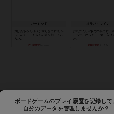
パーミッド
オラパ・マイン
おばあちゃんは猫が大好きです!しか
お気に入りのplayte製です。
し、あまりにも多くの猫を飼ってい
スペースからやり、気に入り
るた...
た...
約11時間前
by jurong
約12時間前
by くみ
ボードゲームのプレイ履歴を記録して
自分のデータを管理しませんか？