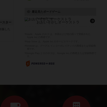
最近見たボードゲーム
Busy Busy Orchestra
おおいそがしオーケストラ
ースター
sが出版した
※Apple、Apple のロゴ は、米国および他の国々で登録された
Apple Inc.の商標です。
※App Store は、Apple Inc.のサービスマークです。
※Android は、グーグル インコーポレイテッドの商標または登録商
標です。
※Google Play とそのロゴは、Google Inc.の商標または登録商標で
す。