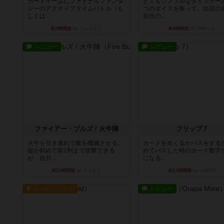
カードゲームにファイナルファンタ
とてもシンプルなダイスゲー
ジーのアクティブタイムバトル（も
つのダイスを振って、出目の
しくは...
自分の...
約3時間前
by ジェイとと
約4時間前
by OSAっち
レビュー
レビュー
ファイアー・ブルズ / 火牛陣
フリップ７
火牛を引き連れて敵を殲滅させる。
カードをめくるかパスをする
縦か斜めで前2列まで攻撃できる
めてパスした時のカード数字
が、自分...
になる...
約11時間前
by うらまこ
約11時間前
by mob567
ルール/インスト
レビュー