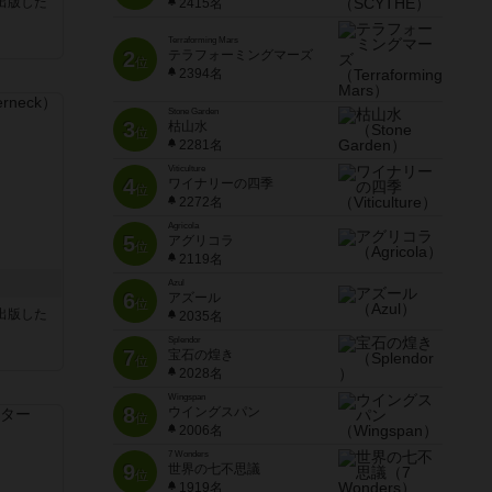
sが出版した
2415名
Terraforming Mars
2
テラフォーミングマーズ
位
2394名
Stone Garden
3
枯山水
位
2281名
Viticulture
4
ワイナリーの四季
位
2272名
Agricola
5
アグリコラ
位
2119名
Azul
6
アズール
位
sが出版した
2035名
Splendor
7
宝石の煌き
位
2028名
Wingspan
8
ウイングスパン
位
2006名
7 Wonders
9
世界の七不思議
位
1919名