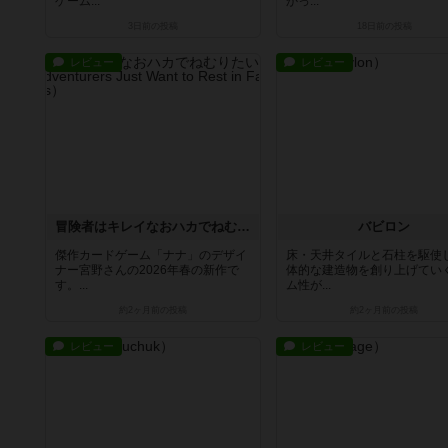
ゲーム...
かっ...
3日前
の投稿
18日前
の投稿
レビュー
レビュー
冒険者はキレイなおハカでねむりたい
バビロン
傑作カードゲーム「ナナ」のデザイ
床・天井タイルと石柱を駆使
ナー宮野さんの2026年春の新作で
体的な建造物を創り上げてい
す。...
ム性が...
約2ヶ月前
の投稿
約2ヶ月前
の投稿
レビュー
レビュー