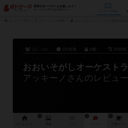
世界のボードゲームを楽しもう！
ボードゲーム専門の総合情報サイト
データベース
検
ボドゲーマTOP
ボードゲームの検索
おおいそがしオーケストラの通販/商品詳
2人～3人
3分前後
8歳～
2026年
おおいそがしオーケスト
アッキーノさんのレビュ
1
2
2
ゲーム
トップ
画像
動画
レビュー
店舗/
カフェ