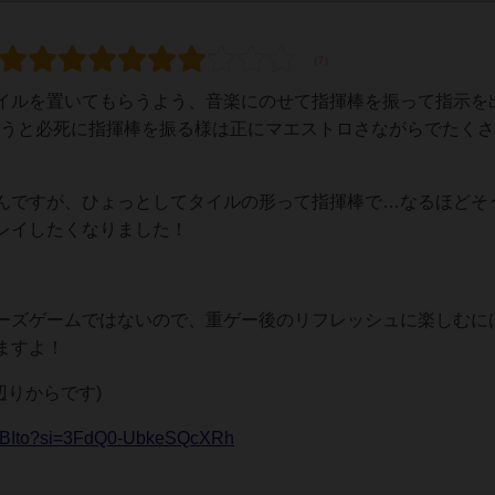
イルを置いてもらうよう、音楽にのせて指揮棒を振って指示を
えようと必死に指揮棒を振る様は正にマエストロさながらでたく
んですが、ひょっとしてタイルの形って指揮棒で…なるほどそ
レイしたくなりました！
ーズゲームではないので、重ゲー後のリフレッシュに楽しむに
ますよ！
辺りからです)
yhBIto?si=3FdQ0-UbkeSQcXRh