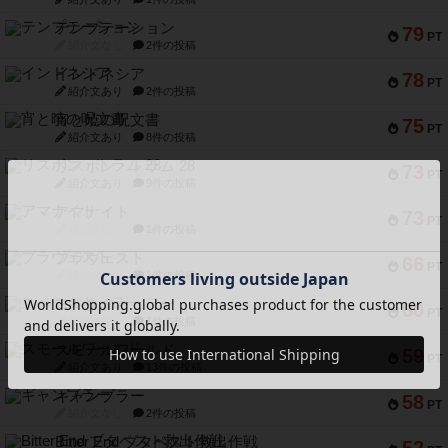
テンプテーション
79
PT
紹介文なし
2件の投稿
インドネシア
78
PT
紹介文あり
2件の投稿
宵と暁の呪文書
75
PT
紹介文あり
8件の投稿
リスボン・トラム 28
73
PT
紹介文あり
9件の投稿
アマナイト
73
PT
紹介文なし
1件の投稿
ブラヴェスト
66
PT
紹介文なし
1件の投稿
スペクタキュラー
60
PT
紹介文なし
1件の投稿
スモールワールド
59
PT
紹介文あり
13件の投稿
ギャンブラー
58
PT
紹介文なし
2件の投稿
Bitter End ブタペスト救出作戦