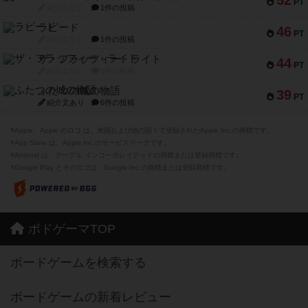
52
PT
紹介文なし
1件の投稿
ラピード
46
PT
紹介文なし
1件の投稿
ザ・フラッフィー・ライト
44
PT
紹介文なし
0件の投稿
ふたつの城の物語
39
PT
紹介文あり
6件の投稿
※Apple、Apple のロゴ は、米国および他の国々で登録されたApple Inc.の商標です。
※App Store は、Apple Inc.のサービスマークです。
※Android は、グーグル インコーポレイテッドの商標または登録商標です。
※Google Play とそのロゴは、Google Inc.の商標または登録商標です。
ボドゲーマTOP
ボードゲームを検索する
ボードゲームの新着レビュー