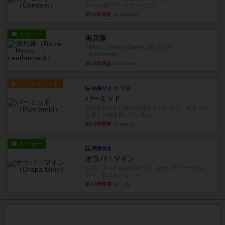
中から他のプレイヤーに当て...
約13時間前
by mob567
レビュー
海兵隊
1988年にVictory Gamesが出版した
『Leathernec...
約13時間前
by Chaco
ルール/インスト
画像付き
充実
パーミッド
おばあちゃんは猫が大好きです!しかし、あまりに
も多くの猫を飼っているた...
約13時間前
by jurong
レビュー
画像付き
オラパ・マイン
お気に入りのplayte製です。オラパスペースから
やり、気に入りました...
約14時間前
by くみ