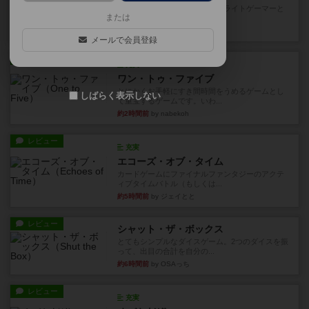
笑えるバカゲームを集めているライトゲーマーと
または
してのレビューです。正体隠...
11分前
by toyota
メールで会員登録
レビュー
充実
ワン・トゥ・ファイブ
とにかくお手軽にすき間時間をうめるゲームとし
しばらく表示しない
て重宝するゲームです。いわ...
約2時間前
by nabekoh
レビュー
充実
エコーズ・オブ・タイム
カードゲームにファイナルファンタジーのアクテ
ィブタイムバトル（もしくは...
約5時間前
by ジェイとと
レビュー
シャット・ザ・ボックス
とてもシンプルなダイスゲーム。2つのダイスを振
って、出目の合計を自分の...
約6時間前
by OSAっち
レビュー
充実