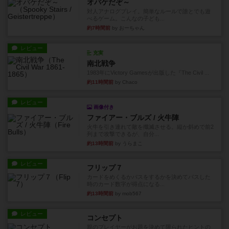
オバケだぞ～
対人アナログプレイ。簡単なルールで誰とでも遊
べるゲーム。こんなの子ども...
約7時間前
by おーちゃん
レビュー
充実
南北戦争
1983年にVictory Gamesが出版した『The Civil ...
約11時間前
by Chaco
レビュー
画像付き
ファイアー・ブルズ / 火牛陣
火牛を引き連れて敵を殲滅させる。縦か斜めで前2
列まで攻撃できるが、自分...
約13時間前
by うらまこ
レビュー
フリップ７
カードをめくるかパスをするかを決めてパスした
時のカード数字が得点になる...
約13時間前
by mob567
レビュー
コンセプト
親のプレイヤーがお題を決めて限られたヒントの