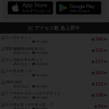
アクセス数 急上昇中
コレクト！
340
PT
紹介文なし
1件の投稿
無限まちがいさがし
322
PT
紹介文あり
2件の投稿
ガルフストライク
217
PT
紹介文あり
1件の投稿
クルティボ
203
PT
紹介文なし
1件の投稿
1809
112
PT
紹介文あり
1件の投稿
ファースト・イン・フライト
108
PT
紹介文あり
3件の投稿
モズビ－ズ・レイダ－ズ
94
PT
紹介文あり
1件の投稿