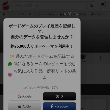
ログイン
閉じる
ボドゲーマTOP
ボードゲームの検索
四国の通販/商品詳細
作品データ
ボードゲームのプレイ履歴を記録し
て、
四国
自分のデータを管理しませんか？
0件のリプレイ日記
約75,000人
がボドゲーマを利用中！
遊んだボードゲームを記録する
1
7
45
トップ
画像
動画
レビュー
カフェ
気になるゲームのレビューを読む
お気に入り作品・所有リストの共
四国のトップに戻る
有
ログイン / 会員登録（10秒）
会員の新しい投稿
Google
X
レビュー
充実
Apple
Facebook
アンダー・ザ・テーブラー