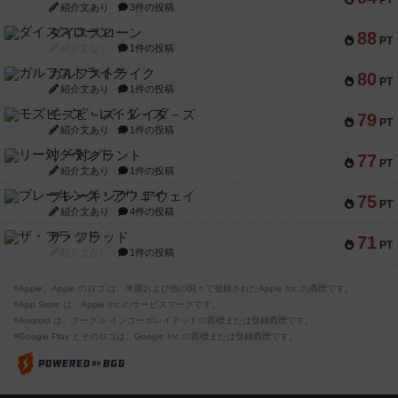
PT
紹介文あり
3件の投稿
ダイススローン
88
PT
紹介文なし
1件の投稿
ガルフストライク
80
PT
紹介文あり
1件の投稿
モズビ－ズ・レイダ－ズ
79
PT
紹介文あり
1件の投稿
リー対グラント
77
PT
紹介文あり
1件の投稿
ブレーキング・アウェイ
75
PT
紹介文あり
4件の投稿
ザ・フラッド
71
PT
紹介文なし
1件の投稿
※Apple、Apple のロゴ は、米国および他の国々で登録されたApple Inc.の商標です。
※App Store は、Apple Inc.のサービスマークです。
※Android は、グーグル インコーポレイテッドの商標または登録商標です。
※Google Play とそのロゴは、Google Inc.の商標または登録商標です。