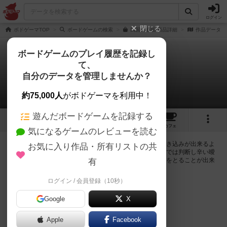
ログイン
閉じる
ボドゲーマTOP
ボードゲームの検索
四国の通販/商品詳細
作品データ
ボードゲームのプレイ履歴を記録し
て、
四国
自分のデータを管理しませんか？
0件の掲示板
約75,000人
がボドゲーマを利用中！
遊んだボードゲームを記録する
1
7
45
トップ
画像
動画
レビュー
カフェ
気になるゲームのレビューを読む
ログインすると四国に関する掲示板の作成やコメントの書き込みが出来るよ
お気に入り作品・所有リストの共
うになります。ルールの疑問やエラッタ情報、マニュアルでは判断し辛い曖
昧な表記等について会員同士で自由にコミュニケーションをとることが出来
有
ます。
ログイン / 会員登録（10秒）
ログイン/無料会員登録
Google
X
Apple
Facebook
四国のトップに戻る