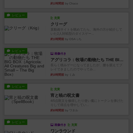
約1時間前
by Chaco
レビュー
充実
クリーグ
某動画サイトを眺めてたら、海外の方が紹介して
いた2人対戦型のダイスゲー...
約1時間前
by OSAっち
レビュー
画像付き
アグリコラ：牧場の動物たち THE BIG BOX
長らく積みゲーになってましたが、腰を据えてプ
レイできましたのでやってみ...
約3時間前
by くみ
レビュー
充実
宵と暁の呪文書
4/5点呪文を修得したり使い魔にトークンを捧げた
りして得点を増やしてい...
約6時間前
by ワタル
レビュー
画像付き
充実
ワンラウンド