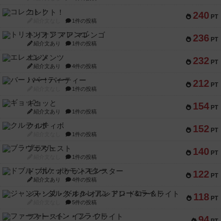
コレクト！
240
PT
紹介文なし
1件の投稿
トリオンフ ア マレンゴ
236
PT
紹介文あり
1件の投稿
エレメンツ
232
PT
紹介文あり
4件の投稿
バー！パーティー
212
PT
紹介文なし
1件の投稿
ギョッと
154
PT
紹介文あり
1件の投稿
クルティボ
152
PT
紹介文なし
1件の投稿
ブラヴェスト
140
PT
紹介文なし
1件の投稿
ドブル：ポケットモンスター
122
PT
紹介文あり
4件の投稿
ジャンヌ・ダルク-オルレアン ドロー＆ライト
118
PT
紹介文なし
5件の投稿
ファースト・イン・フライト
94