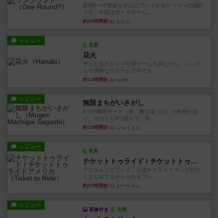
星5軽〜中量級を中心にプレイするゲーマーの感想
です。今回はボードゲーム...
約10時間前
by おとん
レビュー
充実
花火
ずっと前のドイツ年間ゲーム大賞ながら、シンプ
ルで簡単な小ゲームで今でも...
約13時間前
by tamio
レビュー
無限まちがいさがし
6つの場面カード（表、裏で違う絵）が何枚かあ
り、そのうち3つ選んで、同...
約15時間前
by ジェイとと
レビュー
充実
チケットトゥライド / チケットトゥライドアメリカ
デジタルソロプレイ。元祖チケライ？マップがた
くさん出てるからどれをプレ...
約17時間前
by おーちゃん
レビュー
画像付き
充実