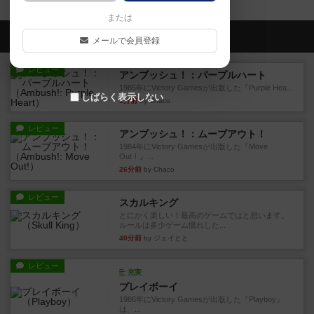
または
会員の新しい投稿
メールで会員登録
レビュー
アンブッシュ！：パープルハート
1985年にVictory Gamesが出版した『Purple Hea...
しばらく表示しない
1分前
by Chaco
レビュー
アンブッシュ！：ムーブアウト！
1984年にVictory Gamesが出版した『Move
Out！』...
26分前
by Chaco
レビュー
スカルキング
とにかく楽しい！最高のゲームではと思います。
ルールは多少ゲーム慣れした...
40分前
by ジェイとと
レビュー
充実
プレイボーイ
1986年にVictory Gamesが出版した『Playboy』
は、...