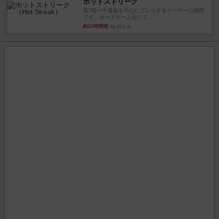
ホットストリーク
星7軽〜中量級を中心にプレイするゲーマーの感想
です。ボードゲーム会にて...
約23時間前
by おとん