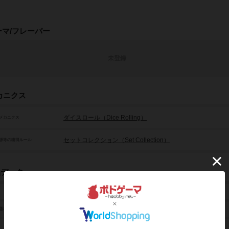
ーマ/フレーバー
未登録
カニクス
ダイスロール（Dice Rolling）
メカニクス
セットコレクション（Set Collection）
源等の獲得ルール
品データ
シャンハイ
Shanghaien
題表記
2人用