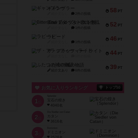
ギャンブラー
58
PT
紹介文なし
2件の投稿
Bitter End ブタペスト救出作戦
52
PT
紹介文なし
1件の投稿
ラピード
46
PT
紹介文なし
1件の投稿
ザ・フラッフィー・ライト
44
PT
紹介文なし
0件の投稿
ふたつの城の物語
39
PT
紹介文あり
6件の投稿
お気に入りランキング
トップ50
Splendor
1
宝石の煌き
位
4040名
Die Siedler von Catan
2
カタン
位
3616名
Dominion
3
ドミニオン
位
2528名