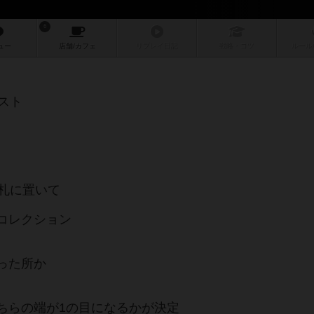
6
ュー
店舗/
カフェ
リプレイ
日記
戦略
・コツ
ルール
ベスト
賊札に置いて
コレクション
った所か
ちらの端が1の目になるかが決定