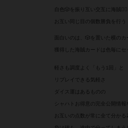
自色🎲を振り互い交互に海賊🏴‍☠
お互い同じ目の個数勝負を行う
面白いのは、🎲を置いた横の
獲得した海賊カードは色毎にセ
軽さも調度よく「もう1回」と
リプレイできる気軽さ
ダイス運はあるものの
シャハトお得意の完全公開情報
お互いの点数が常に全て分かる
負け確も 途中で分ってしまう