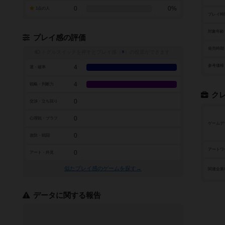
0
0%
1点の人
プレイ時
対象年齢
プレイ感の評価
発売時期
トグルスイッチを押すとプレイ感（
※
）の投票ができます
参考価格
4
運・確率
4
戦略・判断力
ク
0
交渉・立ち回り
0
心理戦・ブラフ
ゲームデ
0
攻防・戦闘
アートワ
0
アート・外見
似たプレイ感のゲームを探す→
関連企業
データに関する報告