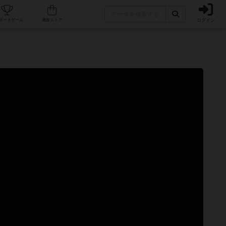
ログイン
カフェ/店舗
人気ボードゲーム
通販ストア