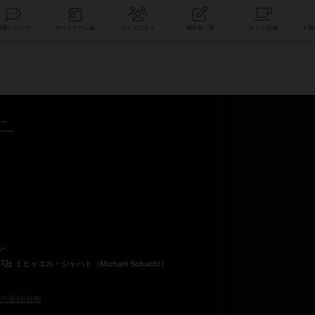
索
新着レビュー
ボードゲーム会
コミュニティ
掲示板一覧
年～
ン
ミヒャエル・シャハト（Michael Schacht）
の登録/分布