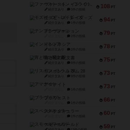
ファースト・イン・フライト
108
PT
紹介文あり
3件の投稿
モズビ－ズ・レイダ－ズ
94
PT
紹介文あり
1件の投稿
テンプテーション
79
PT
紹介文なし
2件の投稿
インドネシア
78
PT
紹介文あり
2件の投稿
宵と暁の呪文書
75
PT
紹介文あり
8件の投稿
リスボン・トラム 28
73
PT
紹介文あり
9件の投稿
アマナイト
73
PT
紹介文なし
1件の投稿
ブラヴェスト
66
PT
紹介文なし
1件の投稿
スペクタキュラー
60
PT
紹介文なし
1件の投稿
スモールワールド
59
PT
紹介文あり
13件の投稿