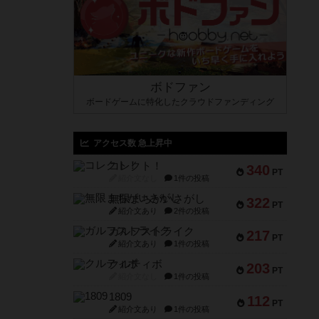
ボドファン
ボードゲームに特化したクラウドファンディング
アクセス数 急上昇中
コレクト！
340
PT
紹介文なし
1件の投稿
無限まちがいさがし
322
PT
紹介文あり
2件の投稿
ガルフストライク
217
PT
紹介文あり
1件の投稿
クルティボ
203
PT
紹介文なし
1件の投稿
1809
112
PT
紹介文あり
1件の投稿