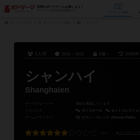
世界のボードゲームを楽しもう！
ボードゲーム専門の総合情報サイト
データベース
検
ボドゲーマTOP
ボードゲームの検索
シャンハイ
2人用
20分～30分
8歳～
2008
シャンハイ
Shanghaien
テーマ/フレーバー
：
登録を募集しています
メカニクス
：
ダイスロール
セットコレクショ
ゲームデザイナー
：
ロマン・ペレック（Roman Pelek）
レーティング