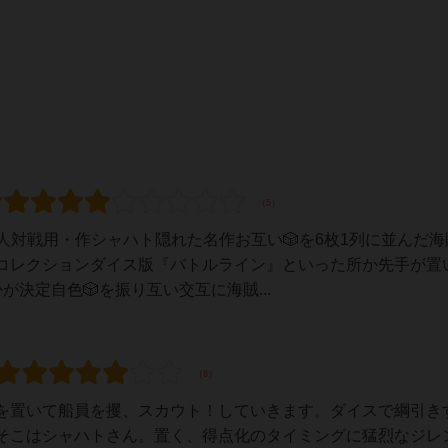
スト２人対戦用・作シャハト隠れた名作お互い🎲を6枚1列に並んだ
コレクションダイス版『バトルライン』といった所か先手が置い
決定自色🎲を振り互い交互に海賊...
を置いて船員を攫、スカウト！していきます。ダイスで綱引き
そこはシャハトさん。置く、得点化のタイミングに猛烈なジレ