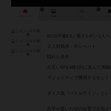
3
2
ゲーム
トップ
画像
動画
レビ
BGG評価6.5／重さ1.47／2人
２人対戦用・作シャハト
隠れた名作
お互い🎲を6枚1列に並んだ海
マジョリティで獲得するセット
ダイス版『バトルライン』とい
先手が置いた🎲の位置で左右ど