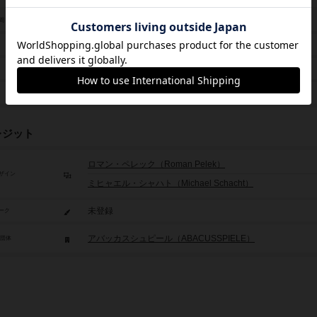
20分～30分
間
8歳から
2008年～
未登録
レジット
ロマン・ペレック（Roman Pelek）
ザイン
ミヒャエル・シャハト（Michael Schacht）
未登録
ーク
アバッカスシュピール（ABACUSSPIELE）
/団体