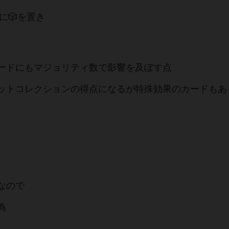
️に🎲を置き
カードにもマジョリティ数で影響を及ぼす点
ットコレクションの得点になるが特殊効果のカードもあ
なので
為
し