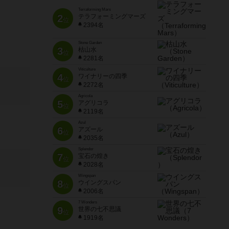
Terraforming Mars
2
テラフォーミングマーズ
位
2394名
Stone Garden
3
枯山水
位
2281名
Viticulture
4
ワイナリーの四季
位
2272名
Agricola
5
アグリコラ
位
2119名
Azul
6
アズール
位
2035名
Splendor
7
宝石の煌き
位
2028名
Wingspan
8
ウイングスパン
位
2006名
7 Wonders
9
世界の七不思議
位
1919名