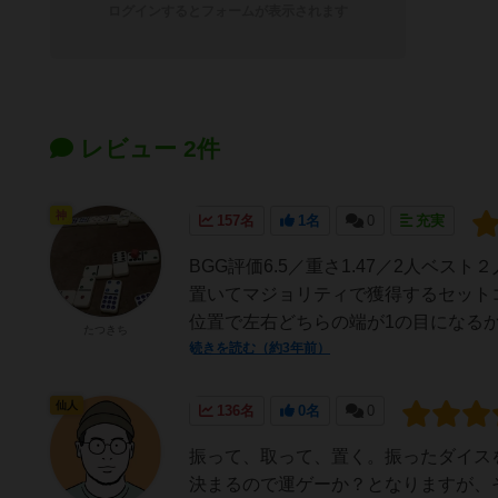
ログインするとフォームが表示されます
レビュー 2件
神
157名
1名
0
充実
BGG評価6.5／重さ1.47／2人ベ
置いてマジョリティで獲得するセット
位置で左右どちらの端が1の目になるかが
たつきち
続きを読む（約3年前）
仙人
136名
0名
0
振って、取って、置く。振ったダイス
決まるので運ゲーか？となりますが、