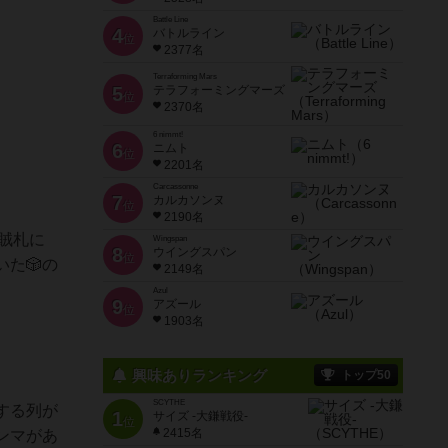
Battle Line
4
バトルライン
位
2377名
Terraforming Mars
5
テラフォーミングマーズ
位
2370名
6 nimmt!
6
ニムト
位
2201名
Carcassonne
7
カルカソンヌ
位
2190名
海賊札に
Wingspan
8
ウイングスパン
位
た🎲の
2149名
Azul
9
アズール
位
1903名
興味ありランキング
トップ50
SCYTHE
する列が
1
サイズ -大鎌戦役-
位
2415名
ンマがあ