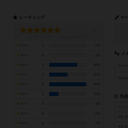
レーティング
テ
レーティングを行うには
ログイン
が必要です
0
0%
10点の人
メ
0
0%
9点の人
3
30%
8点の人
頻出する
2
20%
7点の人
得点や資
4
40%
6点の人
1
10%
5点の人
作
0
0%
4点の人
タイトル
0
0%
3点の人
原題・英
0
0%
2点の人
参加人数