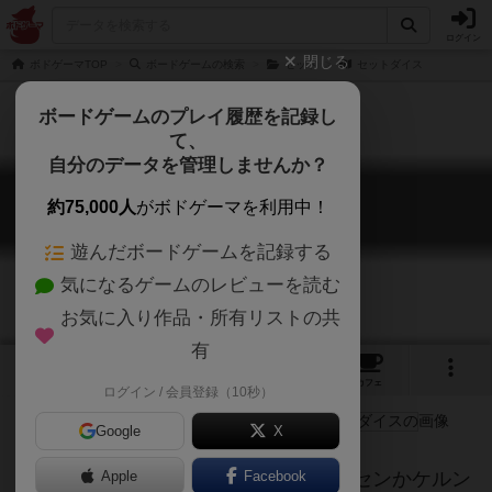
ログイン
閉じる
ボドゲーマTOP
ボードゲームの検索
セット
セットダイス
ボードゲームのプレイ履歴を記録し
て、
自分のデータを管理しませんか？
セットダイス
約75,000人
がボドゲーマを利用中！
Set Dice
遊んだボードゲームを記録する
気になるゲームのレビューを読む
お気に入り作品・所有リストの共
有
3
1
2
トップ
画像
動画
レビュー
カフェ
ログイン / 会員登録（10秒）
Google
X
地味に好きなセットのダイス版。エッセンかケルン
Apple
Facebook