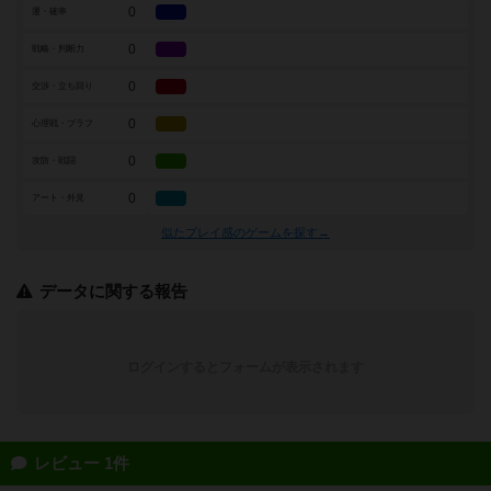
0
運・確率
0
戦略・判断力
0
交渉・立ち回り
0
心理戦・ブラフ
0
攻防・戦闘
0
アート・外見
似たプレイ感のゲームを探す→
データに関する報告
ログインするとフォームが表示されます
レビュー 1件