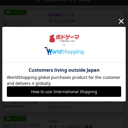
レビュー
画像付き
充実
フィッシェン2
ゲームの流れはフィッシェンだが、ゲーム開始時
はペリカンとエビの2スート...
2分前
by うらまこ
レビュー
パイパー戦闘団2
1996年にAvalon Hill社が出版した『Kampfgruppe...
7分前
by Chaco
レビュー
パイパー戦闘団1
1993年にAvalon Hill社が出版した『Kampfgruppe...
18分前
by Chaco
レビュー
レッドバリケ－ド工場
1989年にAvalon Hill社が出版した『Red Barrica...
32分前
by Chaco
レビュー
充実
オラニエンブルガー運河