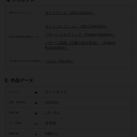
ダイスロール（Dice Rolling）
頻出するメカニクス
セットコレクション（Set Collection）
パターンビルディング（Pattern Building）
得点や資源等の獲得ルール
パターン認識（正解の絵が存在）（Pattern
Recognition）
パズル（Puzzle）
その他のメカニクスや仕組み
作品データ
セットダイス
タイトル
Set Dice
原題・英題表記
1人～6人
参加人数
未登録
プレイ時間
8歳から
対象年齢