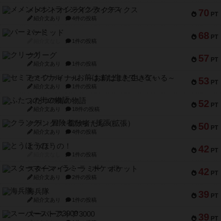
メメントオンラインタクティクス
70
PT
紹介文あり
4件の投稿
パーミッド
68
PT
紹介文なし
1件の投稿
クリーグ
57
PT
紹介文あり
1件の投稿
セミファイナル ～お前はまだ生きている～
53
PT
紹介文あり
1件の投稿
ふたつの街の物語
52
PT
紹介文あり
18件の投稿
クランク! ：冒険者たち（拡張）
50
PT
紹介文あり
4件の投稿
とうほうの！
42
PT
紹介文なし
1件の投稿
スターマイン・ラミー ポケット
42
PT
紹介文あり
2件の投稿
海兵隊
39
PT
紹介文あり
1件の投稿
スーパーストア3000
39
PT