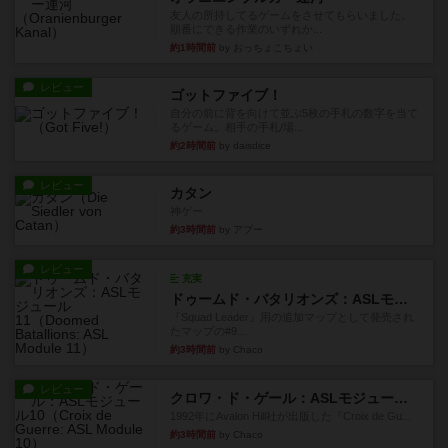
友人の所持してるゲームをさせてもらいました。
順番にできる作業のいずれか...
約1時間前
by おっちょこちょい
レビュー
ゴットファイブ！
自分の前に背を向けて並ぶ5枚の手札の数字を当て
るゲーム。相手の手札/場...
約2時間前
by daisdice
レビュー
カタン
神ゲー
約3時間前
by アプー
レビュー
充実
ドゥームド・バタリオンズ：ASLモジュール11
『Squad Leader』用の追加マップとして発売され
たマップの#9...
約3時間前
by Chaco
レビュー
クロワ・ド・ゲール：ASLモジュール10
1992年にAvalon Hill社が出版した『Croix de Gu...
約3時間前
by Chaco