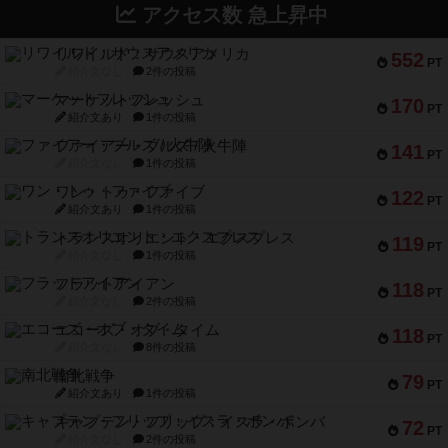
アクセス数 急上昇中
リワイルド：サウスアメリカ
552
PT
紹介文なし
2件の投稿
マーケットフレッシュ
170
PT
紹介文あり
1件の投稿
ファイアー・ブルズ / 火牛陣
141
PT
紹介文なし
1件の投稿
ワン・トゥ・ファイブ
122
PT
紹介文あり
1件の投稿
トランスオリエント・エクスプレス
119
PT
紹介文なし
1件の投稿
フラットアイアン
118
PT
紹介文なし
2件の投稿
エコーズ・オブ・タイム
118
PT
紹介文なし
8件の投稿
南北戦争
79
PT
紹介文あり
1件の投稿
キャプテン・フリップ：イスラ・ボンバ
72
PT
紹介文なし
2件の投稿