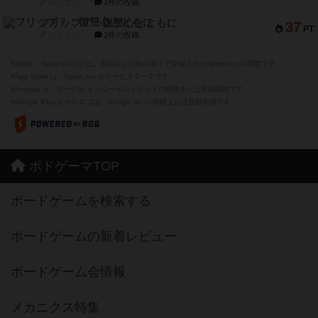
紹介文なし
1件の投稿
フリップ７：復讐心とともに
37
PT
紹介文なし
2件の投稿
※Apple、Apple のロゴ は、米国および他の国々で登録されたApple Inc.の商標です。
※App Store は、Apple Inc.のサービスマークです。
※Android は、グーグル インコーポレイテッドの商標または登録商標です。
※Google Play とそのロゴは、Google Inc.の商標または登録商標です。
ボドゲーマTOP
ボードゲームを検索する
ボードゲームの新着レビュー
ボードゲーム会情報
メカニクス特集