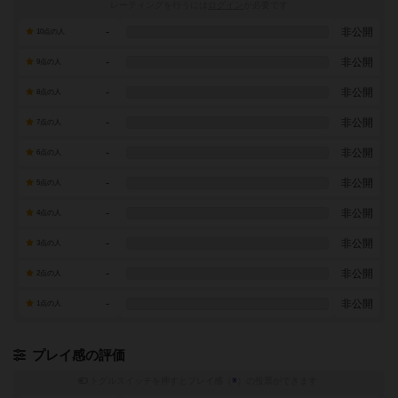
レーティングを行うには
ログイン
が必要です
-
非公開
10点の人
-
非公開
9点の人
-
非公開
8点の人
-
非公開
7点の人
-
非公開
6点の人
-
非公開
5点の人
-
非公開
4点の人
-
非公開
3点の人
-
非公開
2点の人
-
非公開
1点の人
プレイ感の評価
トグルスイッチを押すとプレイ感（
※
）の投票ができます