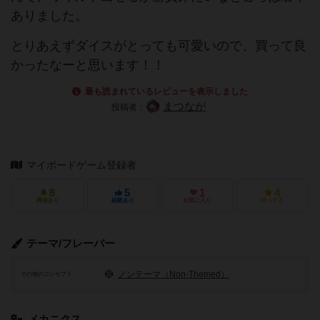
ありました。
とりあえずダイスがとっても可愛いので、買って良
かったなーと思います！！
最も読まれているレビューを表示しました
まつなが
投稿者：
マイボードゲーム登録者
8
5
1
4
興味あり
経験あり
お気に入り
持ってる
テーマ/フレーバー
ノンテーマ（Non-Themed）
その他のコンセプト
メカニクス