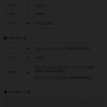
2014年～
発売時期
未登録
参考価格
セット（Set）
関連作品
クレジット
マーシャ・J・ファルコ（Marsha J. Falco）
ゲームデザイン
未登録
アートワーク
アミーゴ シュピール+フライツァイト（Amigo
Spiel + Freizeit GmbH）
関連企業/団体
セットエンタープライズ（Set Enterprises）
レーティング