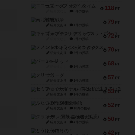
エコーズ・オブ・タイム
118
PT
紹介文なし
8件の投稿
南北戦争
79
PT
紹介文あり
1件の投稿
キャプテン・フリップ：イスラ・ボンバ
72
PT
紹介文なし
2件の投稿
メメントオンラインタクティクス
70
PT
紹介文あり
4件の投稿
パーミッド
68
PT
紹介文なし
1件の投稿
クリーグ
57
PT
紹介文あり
1件の投稿
セミファイナル ～お前はまだ生きている～
53
PT
紹介文あり
1件の投稿
ふたつの街の物語
52
PT
紹介文あり
18件の投稿
クランク! ：冒険者たち（拡張）
50
PT
紹介文あり
4件の投稿
とうほうの！
42
PT