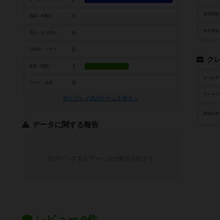
発売時期
0
戦略・判断力
参考価格
0
交渉・立ち回り
0
心理戦・ブラフ
ク
1
攻防・戦闘
ゲームデ
0
アート・外見
アートワ
似たプレイ感のゲームを探す→
関連企業
データに関する報告
ログインするとフォームが表示されます
レビュー 0件