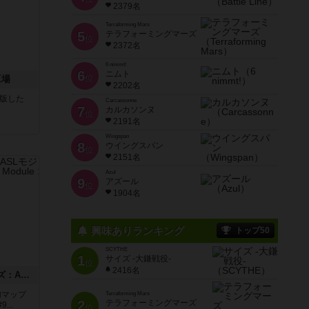
2379名
Terraforming Mars
5
テラフォーミングマーズ
位
2372名
6 nimmt!
6
ニムト
位
工場
2202名
が出版した
Carcassonne
7
カルカソンヌ
位
2191名
Wingspan
8
ウイングスパン
位
2151名
Azul
9
アズール
位
1904名
興味ありランキング
トップ50
SCYTHE
1
サイズ -大鎌戦役-
位
2416名
ドゥームド・バタリオンズ：ASLモジュール11
追加マップ
Terraforming Mars
2
テラフォーミングマーズ
..
位