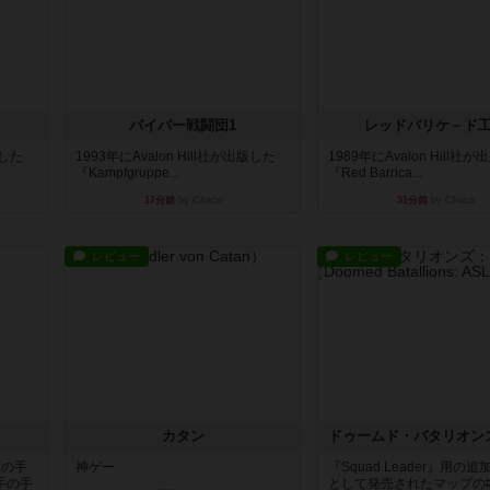
パイパー戦闘団1
レッドバリケ－ド
版した
1993年にAvalon Hill社が出版した
1989年にAvalon Hill社
『Kampfgruppe...
『Red Barrica...
17分前
by Chaco
31分前
by Chaco
レビュー
レビュー
カタン
枚の手
神ゲー
『Squad Leader』用の
手の手
として発売されたマップの#9.