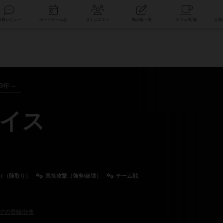
索
新着レビュー
ボードゲーム会
コミュニティ
掲示板一覧
99年～
イス
ィ（陣取り）
直接攻撃（強奪/破壊）
チーム戦
グの登録/分布