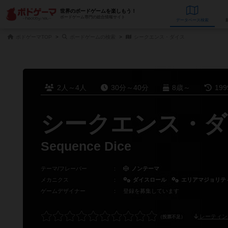
世界のボードゲームを楽しもう！
ボードゲーム専門の総合情報サイト
データベース
検
ボドゲーマTOP
ボードゲームの検索
シークエンス・ダイス
2人～4人
30分～40分
8歳～
19
シークエンス・ダ
Sequence Dice
テーマ/フレーバー
：
ノンテーマ
メカニクス
：
ダイスロール
エリアマジョリテ
ゲームデザイナー
：
登録を募集しています
レーティン