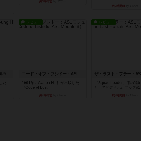
約3時間前
by アプー
約3時間前
by Chaco
レビュー
レビュー
ル9
コード・オブ・ブシドー：ASLモジュール8
版した
1991年にAvalon Hill社が出版した
『Squad Leader』用の
『Code of Bus...
として発売されたマップ#11.
約4時間前
by Chaco
約4時間前
by Chaco