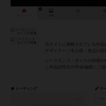
2
ゲーム
トップ
画像
動画
レビ
当サイトに掲載されている作品
デザイナーご本人様・有志の皆
シークエンス・ダイスの特徴や
し作品説明文の作成/編集にご
レーティング
テ
その他の
レーティングを行うには
ログイン
が必要です