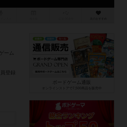
/インスト
掲示板
拡張/関連
作
次のおすすめ
ゲーム
会員登録
ボードゲーム通販
オンラインストアで7,500商品を販売中