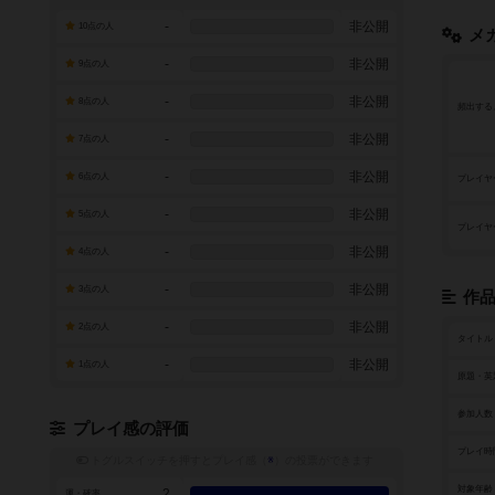
-
非公開
10点の人
メ
-
非公開
9点の人
-
非公開
8点の人
頻出する
-
非公開
7点の人
-
非公開
6点の人
プレイヤ
-
非公開
5点の人
プレイヤ
-
非公開
4点の人
-
非公開
3点の人
作
-
非公開
2点の人
タイトル
-
非公開
1点の人
原題・英
参加人数
プレイ感の評価
プレイ時
トグルスイッチを押すとプレイ感（
※
）の投票ができます
対象年齢
2
運・確率