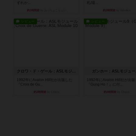
ずれか...
札/場...
約1時間前
by おっちょこちょい
約2時間前
by daisdice
レビュー
レビュー
クロワ・ド・ゲール：ASLモジュール10
ガンホー：ASLモジュー
1992年にAvalon Hill社が出版した
1992年にAvalon Hill社が出
『Croix de Gu...
『Gung Ho！』に付...
約3時間前
by Chaco
約4時間前
by Chaco