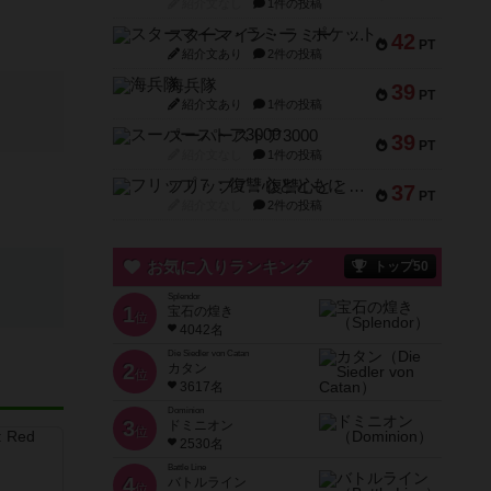
紹介文なし
1件の投稿
スターマイン・ラミー ポケット
42
PT
紹介文あり
2件の投稿
海兵隊
39
PT
紹介文あり
1件の投稿
スーパーストア3000
39
PT
紹介文なし
1件の投稿
フリップ７：復讐心とともに
37
PT
紹介文なし
2件の投稿
お気に入りランキング
トップ50
Splendor
1
宝石の煌き
位
4042名
Die Siedler von Catan
2
カタン
位
3617名
Dominion
3
ドミニオン
位
2530名
Battle Line
4
バトルライン
位