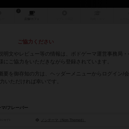
2
ュー
店舗/
カフェ
リプレイ
日記
戦略
・コツ
ルール
ご協力ください
説明文やレビュー等の情報は、ボドゲーマ運営事務局・
様にご協力をいただきながら登録されています。
概要を御存知の方は、ヘッダーメニューからログイン/
協力いただければ幸いです。
ーマ/フレーバー
ノンテーマ（Non-Themed）
コンセプト