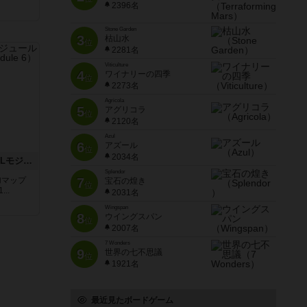
2396名
Stone Garden
3
枯山水
位
2281名
Viticulture
4
ワイナリーの四季
位
2273名
Agricola
5
アグリコラ
位
2120名
Azul
6
アズール
位
2034名
ザ・ラスト・フラー：ASLモジュール6
Splendor
追加マップ
7
宝石の煌き
位
..
2031名
Wingspan
8
ウイングスパン
位
2007名
7 Wonders
9
世界の七不思議
位
1921名
最近見たボードゲーム