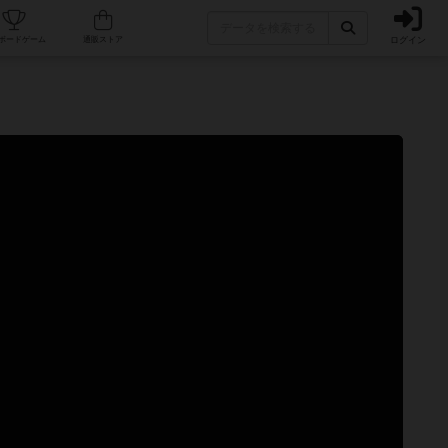
ログイン
カフェ/店舗
人気ボードゲーム
通販ストア