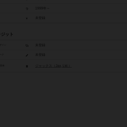
1999年～
未登録
レジット
未登録
ザイン
未登録
ーク
ジャックス（Jax, Ltd.）
/団体