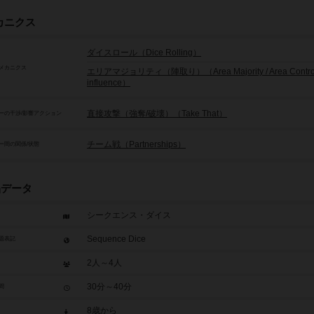
カニクス
ダイスロール（Dice Rolling）
メカニクス
エリアマジョリティ（陣取り）（Area Majority / Area Control 
influence）
直接攻撃（強奪/破壊）（Take That）
ーの干渉/影響アクション
チーム戦（Partnerships）
ー間の関係/状態
品データ
シークエンス・ダイス
Sequence Dice
題表記
2人～4人
30分～40分
間
8歳から