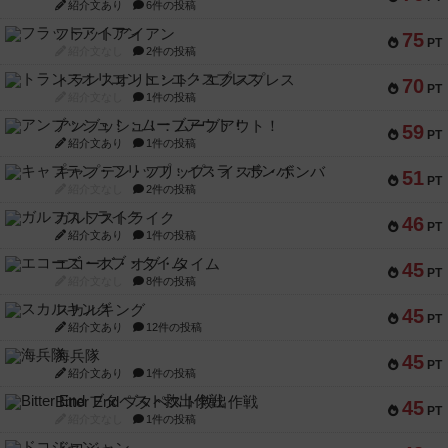
紹介文あり
6件の投稿
フラットアイアン
75
PT
紹介文なし
2件の投稿
トランスオリエント・エクスプレス
70
PT
紹介文なし
1件の投稿
アンブッシュ！：ムーブアウト！
59
PT
紹介文あり
1件の投稿
キャプテン・フリップ：イスラ・ボンバ
51
PT
紹介文なし
2件の投稿
ガルフストライク
46
PT
紹介文あり
1件の投稿
エコーズ・オブ・タイム
45
PT
紹介文なし
8件の投稿
スカルキング
45
PT
紹介文あり
12件の投稿
海兵隊
45
PT
紹介文あり
1件の投稿
Bitter End ブタペスト救出作戦
45
PT
紹介文なし
1件の投稿