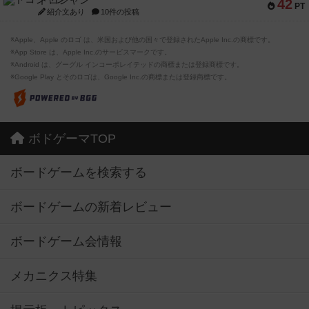
ドコジャン
42
PT
紹介文あり
10件の投稿
※Apple、Apple のロゴ は、米国および他の国々で登録されたApple Inc.の商標です。
※App Store は、Apple Inc.のサービスマークです。
※Android は、グーグル インコーポレイテッドの商標または登録商標です。
※Google Play とそのロゴは、Google Inc.の商標または登録商標です。
ボドゲーマTOP
ボードゲームを検索する
ボードゲームの新着レビュー
ボードゲーム会情報
メカニクス特集