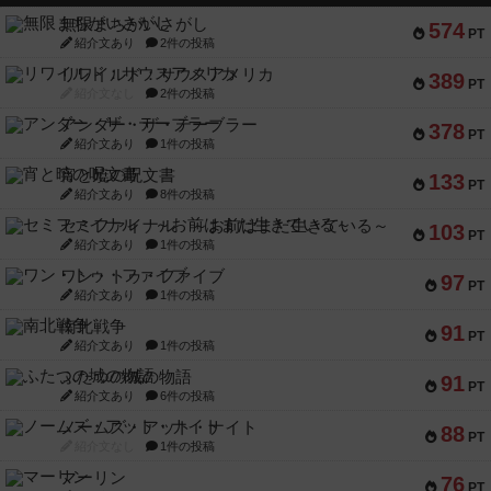
無限まちがいさがし
574
PT
紹介文あり
2件の投稿
リワイルド：サウスアメリカ
389
PT
紹介文なし
2件の投稿
アンダー・ザ・テーブラー
378
PT
紹介文あり
1件の投稿
宵と暁の呪文書
133
PT
紹介文あり
8件の投稿
セミファイナル ～お前はまだ生きている～
103
PT
紹介文あり
1件の投稿
ワン・トゥ・ファイブ
97
PT
紹介文あり
1件の投稿
南北戦争
91
PT
紹介文あり
1件の投稿
ふたつの城の物語
91
PT
紹介文あり
6件の投稿
ノームズ・アット・ナイト
88
PT
紹介文なし
1件の投稿
マーリン
76
PT