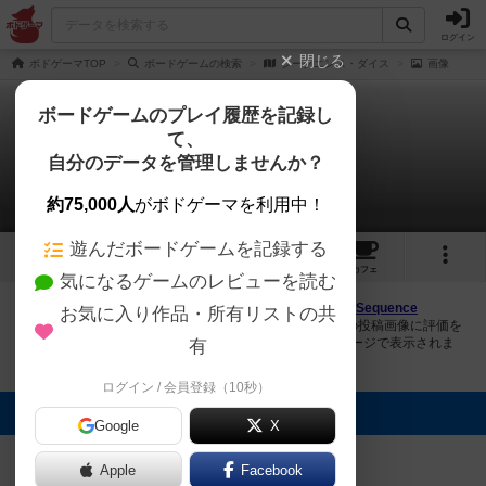
ログイン
閉じる
ボドゲーマTOP
ボードゲームの検索
シークエンス・ダイス
画像
ボードゲームのプレイ履歴を記録し
て、
シークエンス・ダイス
自分のデータを管理しませんか？
2件の画像
約75,000人
がボドゲーマを利用中！
遊んだボードゲームを記録する
2
2
トップ
画像
動画
レビュー
カフェ
気になるゲームのレビューを読む
ボドゲーマにログインすると、
「シークエンス・ダイス（Sequence
お気に入り作品・所有リストの共
Dice）」
の画像をアップロード出来たり、他のユーザーの投稿画像に評価を
付けることができます。また、トップ6の画像は様々なページで表示されま
有
す。
ログイン / 会員登録（10秒）
トップに表示される画像
Google
X
夏木なつき
夏木なつき
Apple
Facebook