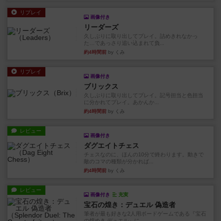
リプレイ
画像付き
リーダーズ
久しぶりに取り出してプレイ。詰めきれなかっ
た…であっさり追い込まれて負...
約4時間前
by くみ
リプレイ
画像付き
ブリックス
久しぶりに取り出してプレイ。記号担当と色担当
に分かれてプレイ。あかんか...
約4時間前
by くみ
レビュー
画像付き
ダグエイトチェス
チェスなのに、ほんの10分で終わります。動きで
敵のコマの種類が分かれば...
約4時間前
by くみ
レビュー
画像付き
充実
宝石の煌き：デュエル 偽造者
筆者が最も好きな2人用ボードゲームである『宝石
の煌めき デュエル』に、...