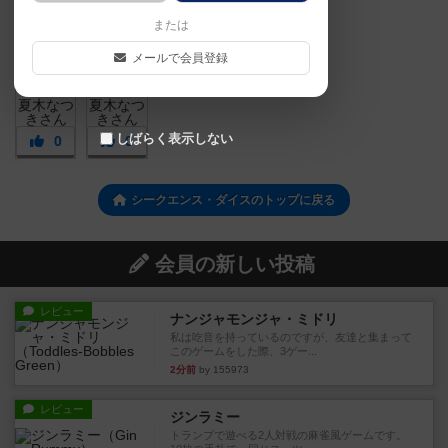
または
メールで会員登録
しばらく表示しない
0
0
シークエンス・ダイスのトップに戻る
会員の新しい投稿
レビュー
ナンジャモンジャ・ミドリ
私は吃音を持っているのですが、友達と集まって
このゲームをした際、3ゲー...
2分前
by 155973
レビュー
ジンラミー
トランプで遊べる2人対戦の麻雀風ゲームです。