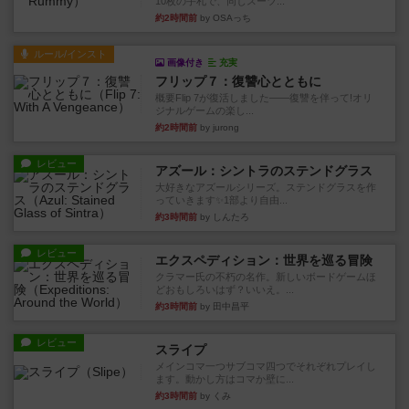
10枚の手札で、同じスーツ...
約2時間前
by OSAっち
ルール/インスト
画像付き
充実
フリップ７：復讐心とともに
概要Flip 7が復活しました――復讐を伴って!オリ
ジナルゲームの楽し...
約2時間前
by jurong
レビュー
アズール：シントラのステンドグラス
大好きなアズールシリーズ。ステンドグラスを作
っていきます✨1部より自由...
約3時間前
by しんたろ
レビュー
エクスペディション：世界を巡る冒険
クラマー氏の不朽の名作。新しいボードゲームほ
どおもしろいはず？いいえ。...
約3時間前
by 田中昌平
レビュー
スライプ
メインコマ一つサブコマ四つでそれぞれプレイし
ます。動かし方はコマか壁に...
約3時間前
by くみ