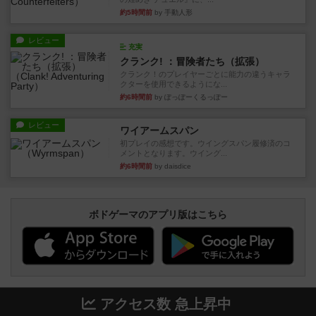
約5時間前
by 手動人形
レビュー
充実
クランク! ：冒険者たち（拡張）
クランク！のプレイヤーごとに能力の違うキャラ
クターを使用できるようにな...
約6時間前
by ぽっぽーくるっぽー
レビュー
ワイアームスパン
初プレイの感想です。ウイングスパン履修済のコ
メントとなります。ウイング...
約6時間前
by daisdice
ボドゲーマのアプリ版はこちら
アクセス数 急上昇中