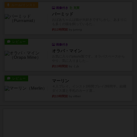
ルール/インスト
画像付き
充実
パーミッド
おばあちゃんは猫が大好きです!しかし、あまりに
も多くの猫を飼っているた...
約12時間前
by jurong
レビュー
画像付き
オラパ・マイン
お気に入りのplayte製です。オラパスペースから
やり、気に入りました...
約13時間前
by くみ
レビュー
マーリン
４人プレイ。インスト1時間プレイ2時間半。結構
ダイス運と手札のカード運...
約13時間前
by oliber