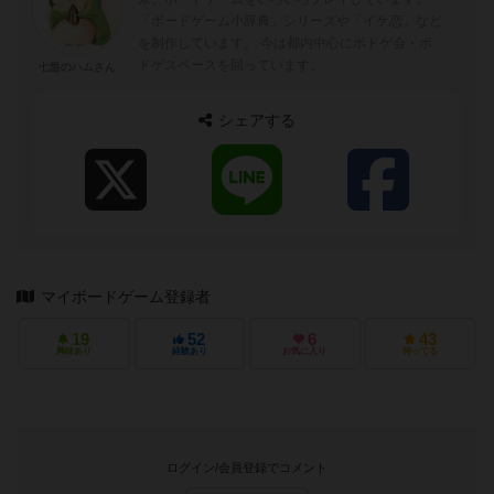
「ボードゲーム小辞典」シリーズや「イケ恋」など
を制作しています。 今は都内中心にボドゲ会・ボ
ドゲスペースを回っています。
七盤のハムさん
シェアする
マイボードゲーム登録者
19
52
6
43
興味あり
経験あり
お気に入り
持ってる
ログイン/会員登録でコメント