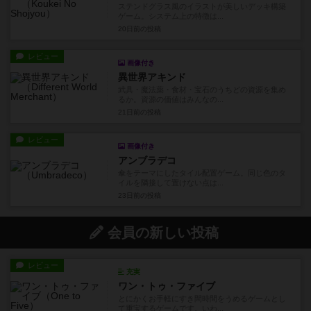
ステンドグラス風のイラストが美しいデッキ構築
ゲーム。システム上の特徴は...
20日前
の投稿
レビュー
画像付き
異世界アキンド
武具・魔法薬・食材・宝石のうちどの資源を集め
るか。資源の価値はみんなの...
21日前
の投稿
レビュー
画像付き
アンブラデコ
傘をテーマにしたタイル配置ゲーム。同じ色のタ
イルを隣接して置けない点は...
23日前
の投稿
会員の新しい投稿
レビュー
充実
ワン・トゥ・ファイブ
とにかくお手軽にすき間時間をうめるゲームとし
て重宝するゲームです。いわ...