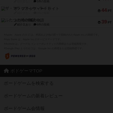
紹介文なし
1件の投稿
ザ・フラッフィー・ライト
44
PT
紹介文なし
0件の投稿
ふたつの城の物語
39
PT
紹介文あり
6件の投稿
※Apple、Apple のロゴ は、米国および他の国々で登録されたApple Inc.の商標です。
※App Store は、Apple Inc.のサービスマークです。
※Android は、グーグル インコーポレイテッドの商標または登録商標です。
※Google Play とそのロゴは、Google Inc.の商標または登録商標です。
ボドゲーマTOP
ボードゲームを検索する
ボードゲームの新着レビュー
ボードゲーム会情報