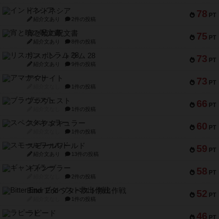
インドネシア
78
PT
紹介文あり
2件の投稿
宵と暁の呪文書
75
PT
紹介文あり
8件の投稿
リスボン・トラム 28
73
PT
紹介文あり
9件の投稿
アマナイト
73
PT
紹介文なし
1件の投稿
ブラヴェスト
66
PT
紹介文なし
1件の投稿
スペクタキュラー
60
PT
紹介文なし
1件の投稿
スモールワールド
59
PT
紹介文あり
13件の投稿
ギャンブラー
58
PT
紹介文なし
2件の投稿
Bitter End ブタペスト救出作戦
52
PT
紹介文なし
1件の投稿
ラピード
46
PT