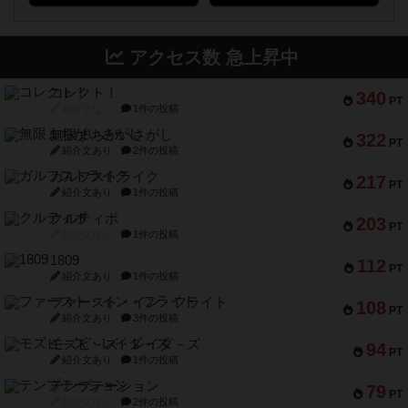
アクセス数 急上昇中
コレクト！
340
PT
紹介文なし
1件の投稿
無限まちがいさがし
322
PT
紹介文あり
2件の投稿
ガルフストライク
217
PT
紹介文あり
1件の投稿
クルティボ
203
PT
紹介文なし
1件の投稿
1809
112
PT
紹介文あり
1件の投稿
ファースト・イン・フライト
108
PT
紹介文あり
3件の投稿
モズビ－ズ・レイダ－ズ
94
PT
紹介文あり
1件の投稿
テンプテーション
79
PT
紹介文なし
2件の投稿