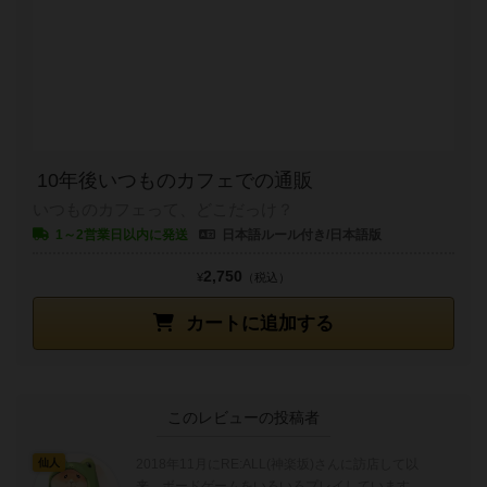
10年後いつものカフェでの通販
いつものカフェって、どこだっけ？
1～2営業日以内に発送
日本語ルール付き/日本語版
2,750
¥
（税込）
カートに追加する
このレビューの投稿者
2018年11月にRE:ALL(神楽坂)さんに訪店して以
仙人
来、ボードゲームをいろいろプレイしています。