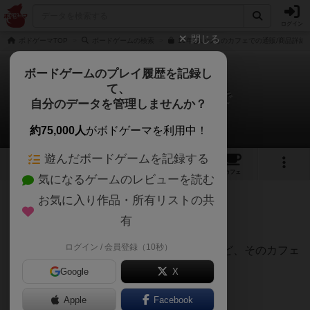
ログイン
閉じる
ボドゲーマTOP
ボードゲームの検索
10年後いつものカフェでの通販/商品詳細
ボードゲームのプレイ履歴を記録し
て、
10年後いつものカフェで
自分のデータを管理しませんか？
七盤のハムさんさんのレビュー
約75,000人
がボドゲーマを利用中！
遊んだボードゲームを記録する
3
2
9
トップ
画像
動画
レビュー
カフェ
気になるゲームのレビューを読む
お気に入り作品・所有リストの共
362名
2名
0
11ヶ月前
有
ログイン / 会員登録（10秒）
「10年後いつものカフェで」と約束したけど、そのカフェ
はどこだっけ？
Google
X
そんな旧友との再会を目指す協力ゲーム。
Apple
Facebook