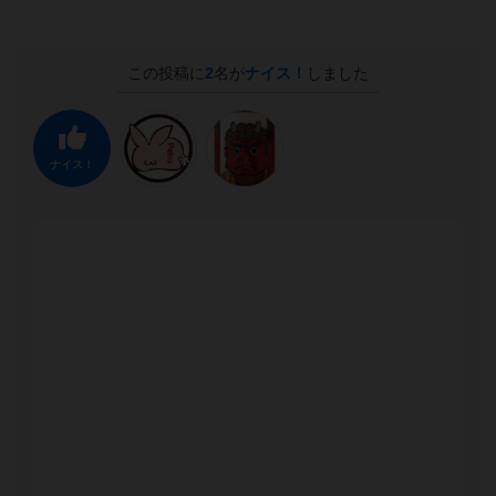
この投稿に
2
名が
ナイス！
しました
ナイス！