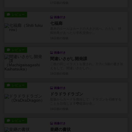
17日前
の投稿
レビュー
画像付き
七福廊
基本のルールはカードの大きさ比べ。ただし、特
殊効果があったり手札交換が...
18日前
の投稿
レビュー
画像付き
間違いさがし開発課
二枚の同じイラストを渡され、片方に5個の書き加
えをして、間違いさがしの...
19日前
の投稿
レビュー
画像付き
ドラドラドラゴン
龍脈からカードを獲得して、ドラゴンを召喚する
ことを目指します🐉資源が余...
19日前
の投稿
レビュー
画像付き
皇継の書状