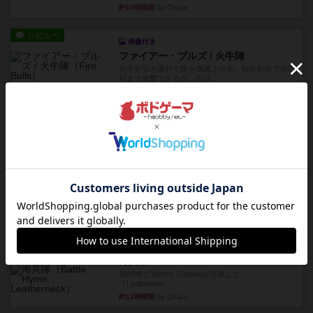
約10時間前
by Chaco
レビュー
画像付き
ファイアー・ブルズ / 火牛陣
火牛を引き連れて敵を殲滅させる。縦か斜めで前2
列まで攻撃できるが、自分...
約12時間前
by うらまこ
レビュー
フリップ７
カードをめくるかパスをするかを決めてパスした
時のカード数字が得点になる...
約12時間前
by mob567
レビュー
コンセプト
親のプレイヤーがお題を決めて限られたヒントの
中から他のプレイヤーに当て...
約12時間前
by mob567
レビュー
海兵隊
1988年にVictory Gamesが出版した
『Leathernec...
約12時間前
by Chaco