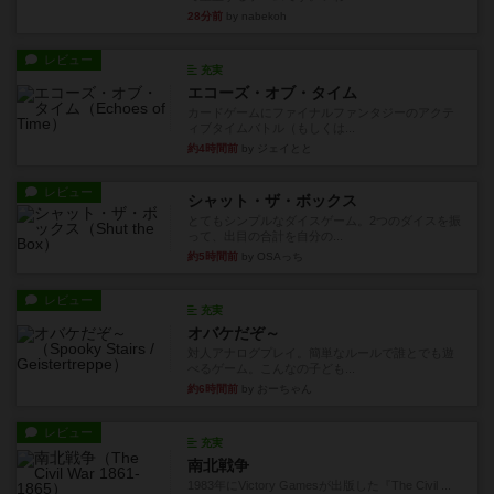
28分前
by nabekoh
レビュー
充実
エコーズ・オブ・タイム
カードゲームにファイナルファンタジーのアクテ
ィブタイムバトル（もしくは...
約4時間前
by ジェイとと
レビュー
シャット・ザ・ボックス
とてもシンプルなダイスゲーム。2つのダイスを振
って、出目の合計を自分の...
約5時間前
by OSAっち
レビュー
充実
オバケだぞ～
対人アナログプレイ。簡単なルールで誰とでも遊
べるゲーム。こんなの子ども...
約6時間前
by おーちゃん
レビュー
充実
南北戦争
1983年にVictory Gamesが出版した『The Civil ...