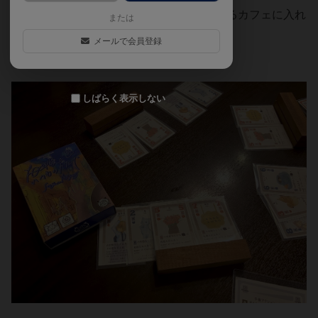
カフェを渡り歩き、旧友と同じ景色が見えるカフェに入れ
または
たら「久しぶり」と声をかけて答え合わせ。
メールで会員登録
ボドゲカフェのプロモカードもあります！
しばらく表示しない