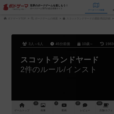
世界のボードゲームを楽しもう！
ボードゲーム専門の総合情報サイト
データベース
検
ボドゲーマTOP
ボードゲームの検索
スコットランドヤードの通販/商品詳細
3人～6人
45分前後
10歳～
198
スコットランドヤード
2件のルール/インスト
13
2
37
242
ゲーム
トップ
画像
動画
レビュー
店舗/
カフェ