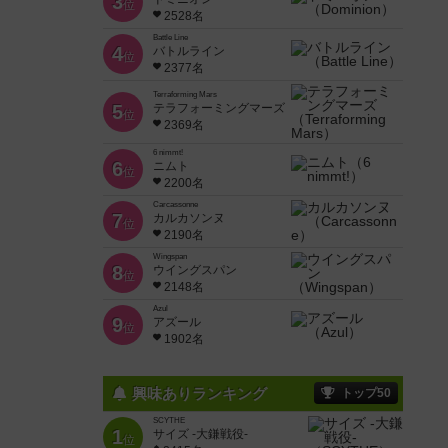
3
位
2528名
Battle Line
4
バトルライン
位
2377名
Terraforming Mars
5
テラフォーミングマーズ
位
2369名
6 nimmt!
6
ニムト
位
2200名
Carcassonne
7
カルカソンヌ
位
2190名
Wingspan
8
ウイングスパン
位
2148名
Azul
9
アズール
位
1902名
興味ありランキング
トップ50
SCYTHE
1
サイズ -大鎌戦役-
位