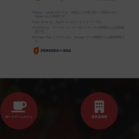
※Apple、Apple のロゴ は、米国および他の国々で登録された
Apple Inc.の商標です。
※App Store は、Apple Inc.のサービスマークです。
※Android は、グーグル インコーポレイテッドの商標または登録商
標です。
※Google Play とそのロゴは、Google Inc.の商標または登録商標で
す。
ボードゲームカフェ
運営者情報