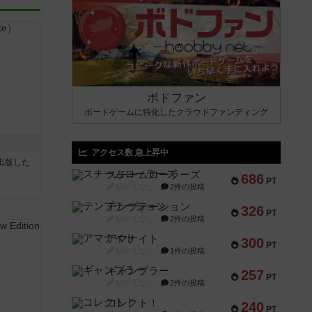
ボドファン
ボードゲームに特化したクラウドファンディング
ク
アクセス数 急上昇中
sが出版した
スチームローラーズ
686
PT
紹介文なし
2件の投稿
テンプテーション
326
PT
紹介文なし
2件の投稿
アマナイト
300
PT
紹介文なし
1件の投稿
ギャンブラー
257
PT
紹介文なし
2件の投稿
コレクト！
240
PT