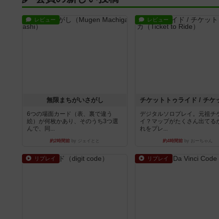
レビュー
レビュー
無限まちがいさがし
6つの場面カード（表、裏で違う
デジタルソロプレイ。元祖チ
絵）が何枚かあり、そのうち3つ選
イ？マップがたくさん出てる
んで、同...
れをプレ...
約2時間前
by ジェイとと
約4時間前
by おーちゃん
リプレイ
リプレイ