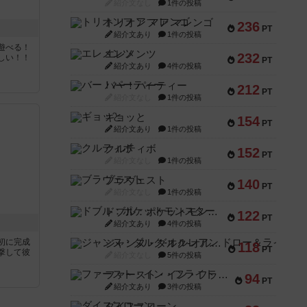
紹介文なし
1件の投稿
トリオンフ ア マレンゴ
236
PT
紹介文あり
1件の投稿
遊べる！
エレメンツ
232
しい！！
PT
紹介文あり
4件の投稿
バー！パーティー
212
PT
紹介文なし
1件の投稿
ギョッと
154
PT
紹介文あり
1件の投稿
クルティボ
152
PT
紹介文なし
1件の投稿
ブラヴェスト
140
PT
紹介文なし
1件の投稿
ドブル：ポケットモンスター
122
PT
紹介文あり
4件の投稿
初に完成
ジャンヌ・ダルク-オルレアン ドロー＆ライト
118
PT
撃して彼
紹介文なし
5件の投稿
ファースト・イン・フライト
94
PT
紹介文あり
3件の投稿
ダイススローン