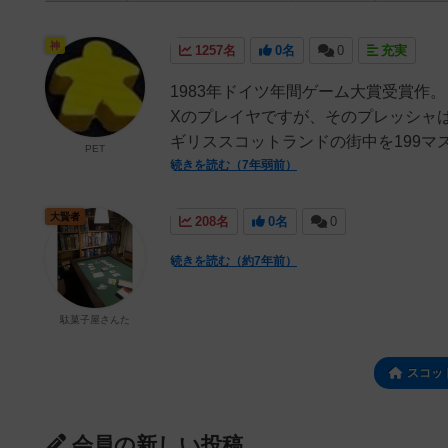
神
1257名
0名
0
充実
1983年ドイツ年間ゲーム大賞受賞作
Xのプレイヤですが、そのプレッシャ
ギリススコットランドの街中を199マス
PET
続きを読む（7年弱前）
大賢者
208名
0名
0
続きを読む（約7年前）
駄菓子屋さんた
スコッ
会員の新しい投稿