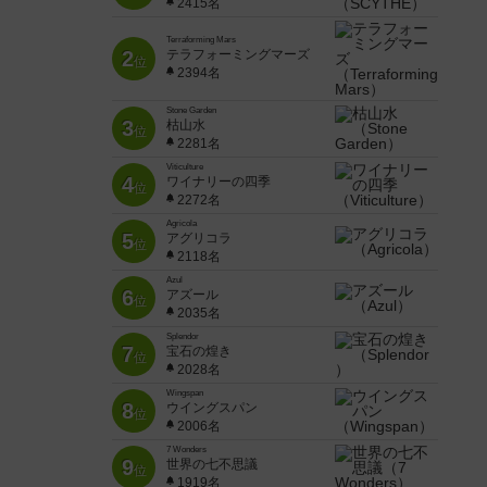
2415名
Terraforming Mars
2
テラフォーミングマーズ
位
2394名
Stone Garden
3
枯山水
位
2281名
Viticulture
4
ワイナリーの四季
位
2272名
Agricola
5
アグリコラ
位
2118名
Azul
6
アズール
位
2035名
Splendor
7
宝石の煌き
位
2028名
Wingspan
8
ウイングスパン
位
2006名
7 Wonders
9
世界の七不思議
位
1919名