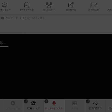
索
新着レビュー
ボードゲーム会
コミュニティ
掲示板一覧
作品データ
ルール/インスト
3年～
4
2
4
リプレイ
日記
戦略
・コツ
ルール
/インスト
掲示板
拡張/関連
作
次