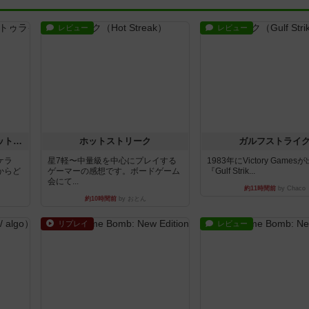
レビュー
レビュー
チケットトゥライド / チケットトゥライドアメリカ
ホットストリーク
ガルフストライ
ケラ
星7軽〜中量級を中心にプレイする
1983年にVictory Game
からど
ゲーマーの感想です。ボードゲーム
『Gulf Strik...
会にて...
約11時間前
by Chaco
約10時間前
by おとん
リプレイ
レビュー