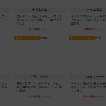
タイムボム
タイムボム
んプレ
僕はホントに嘘が下手なようで、す
まず簡単で軽い！大人数で
。なん
ぐバレますみんなホント、嘘が上手
それなのに小箱！何より楽
ですよ...
正体隠...
約12時間前
by あまる
約12時間前
by あまる
ルール/インスト
ルール/インスト
ベラ・ビスタ
フォルフォート
あなた
概要と目的小さな町ベラビスタは、
ゲームの目的砦の建設を最
で最も
風光明媚な公園と曲がりくねった川
させるため、対戦相手を攻
が広が...
らの建...
約13時間前
by jurong
約14時間前
by jurong