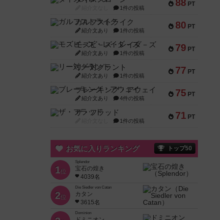
88
PT
紹介文なし
1件の投稿
ガルフストライク
80
PT
紹介文あり
1件の投稿
モズビ－ズ・レイダ－ズ
79
PT
紹介文あり
1件の投稿
リー対グラント
77
PT
紹介文あり
1件の投稿
ブレーキング・アウェイ
75
PT
紹介文あり
4件の投稿
ザ・フラッド
71
PT
紹介文なし
1件の投稿
お気に入りランキング
トップ50
Splendor
1
宝石の煌き
位
4039名
Die Siedler von Catan
2
カタン
位
3615名
Dominion
ドミニオン