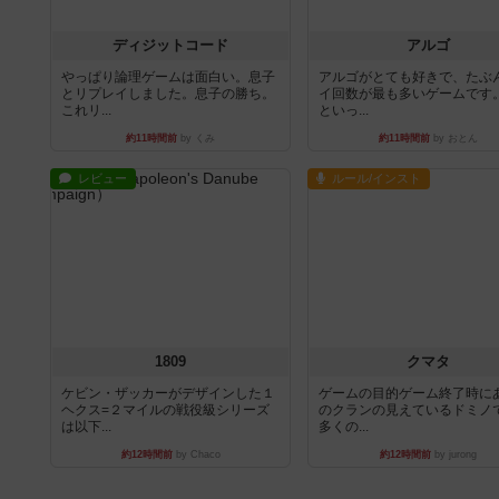
ディジットコード
アルゴ
やっぱり論理ゲームは面白い。息子
アルゴがとても好きで、たぶ
とリプレイしました。息子の勝ち。
イ回数が最も多いゲームです
これリ...
といっ...
約11時間前
by くみ
約11時間前
by おとん
レビュー
ルール/インスト
1809
クマタ
ケビン・ザッカーがデザインした１
ゲームの目的ゲーム終了時に
ヘクス=２マイルの戦役級シリーズ
のクランの見えているドミノ
は以下...
多くの...
約12時間前
by Chaco
約12時間前
by jurong