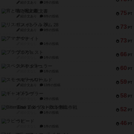
紹介文あり
2件の投稿
宵と暁の呪文書
75
PT
紹介文あり
8件の投稿
リスボン・トラム 28
73
PT
紹介文あり
9件の投稿
アマナイト
73
PT
紹介文なし
1件の投稿
ブラヴェスト
66
PT
紹介文なし
1件の投稿
スペクタキュラー
60
PT
紹介文なし
1件の投稿
スモールワールド
59
PT
紹介文あり
13件の投稿
ギャンブラー
58
PT
紹介文なし
2件の投稿
Bitter End ブタペスト救出作戦
52
PT
紹介文なし
1件の投稿
ラピード
46
PT
紹介文なし
1件の投稿