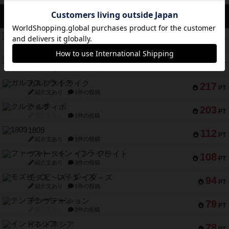
アクセス数 急上昇中
コレクト！
340
PT
紹介文なし
1件の投稿
無限まちがいさがし
322
PT
紹介文あり
2件の投稿
ガルフストライク
217
PT
紹介文あり
1件の投稿
クルティボ
203
PT
紹介文なし
1件の投稿
1809
112
PT
紹介文あり
1件の投稿
ファースト・イン・フライト
108
PT
紹介文あり
3件の投稿
モズビ－ズ・レイダ－ズ
94
PT
紹介文あり
1件の投稿
テンプテーション
79
PT
紹介文なし
2件の投稿
インドネシア
78
PT