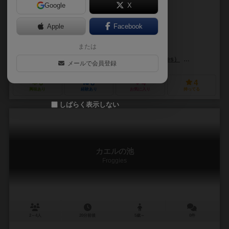
Google
X
作品説明文の編集者を募集中
Apple
Facebook
ハイム・シャフィール（Haim Shafir）
ウリ・シャフィール（Uri Sha
または
マリーナ・ズロチン（Marina Zlochin）
アミーゴ（AMIGO）
999ゲームズ（999 Games）
ブレインゲーム
メールで会員登録
6
8
4
4
興味あり
経験あり
お気に入り
持ってる
しばらく表示しない
カエルの池
Froggies
2～4人
20分前後
5歳～
0件