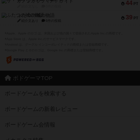
ザ・フラッフィー・ライト
44
PT
紹介文なし
0件の投稿
ふたつの城の物語
39
PT
紹介文あり
6件の投稿
※Apple、Apple のロゴ は、米国および他の国々で登録されたApple Inc.の商標です。
※App Store は、Apple Inc.のサービスマークです。
※Android は、グーグル インコーポレイテッドの商標または登録商標です。
※Google Play とそのロゴは、Google Inc.の商標または登録商標です。
ボドゲーマTOP
ボードゲームを検索する
ボードゲームの新着レビュー
ボードゲーム会情報