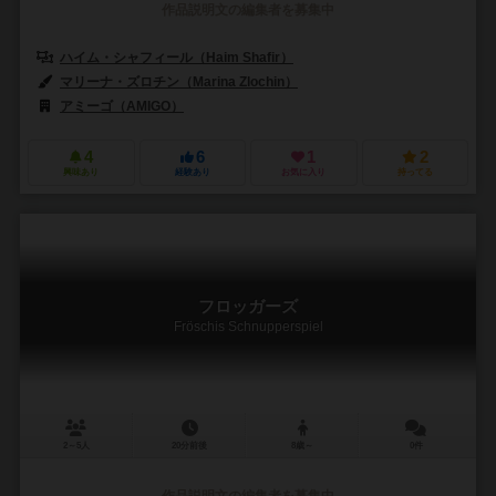
作品説明文の編集者を募集中
ハイム・シャフィール（Haim Shafir）
マリーナ・ズロチン（Marina Zlochin）
アミーゴ（AMIGO）
4
6
1
2
興味あり
経験あり
お気に入り
持ってる
フロッガーズ
Fröschis Schnupperspiel
2～5人
20分前後
8歳～
0件
作品説明文の編集者を募集中