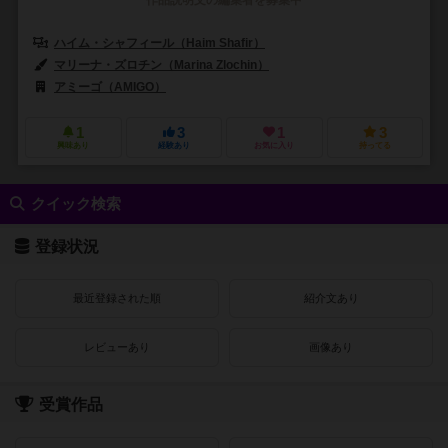
ハイム・シャフィール（Haim Shafir）
マリーナ・ズロチン（Marina Zlochin）
アミーゴ（AMIGO）
1
3
1
3
興味あり
経験あり
お気に入り
持ってる
クイック検索
登録状況
最近登録された順
紹介文あり
レビューあり
画像あり
受賞作品