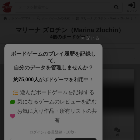
ログイン
ボドゲーマTOP
ボードゲームの検索
マリーナ ズロチン（Marina Zlochin）
マリーナ ズロチン（Marina Zlochin）
4個のボードゲーム
閉じる
ボードゲームのプレイ履歴を記録し
検索メニュー
て、
自分のデータを管理しませんか？
約75,000人
がボドゲーマを利用中！
遊んだボードゲームを記録する
ハリガリ・ツイスト
気になるゲームのレビューを読む
Halli Galli Twist
お気に入り作品・所有リストの共
有
ログイン / 会員登録（10秒）
2～4人
15分前後
7歳～
1件