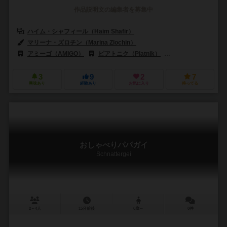
作品説明文の編集者を募集中
ハイム・シャフィール（Haim Shafir）
マリーナ・ズロチン（Marina Zlochin）
アミーゴ（AMIGO）
ピアトニク（Piatnik）
3
9
2
7
興味あり
経験あり
お気に入り
持ってる
おしゃべりパパガイ
Schnattergei
2～4人
15分前後
6歳～
0件